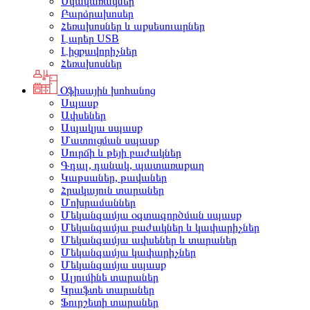
Սկավառակներ
Բարձրախոսեր
Հեռախոսներ և աքսեսուարներ
Լարեր USB
Լիցքավորիչներ
Հեռախոսներ
Օֆիսային խոհանոց
Սպասք
Ափսեներ
Ապակյա սպասք
Մատուցման սպասք
Սուրճի և թեյի բաժակներ
Գդալ, դանակ, պատառաքաղ
Կաթսաներ, թավաներ
Հրակայուն տարաներ
Մոխրամաններ
Մեկանգամյա օգտագործման սպասք
Մեկանգամյա բաժակներ և կափարիչներ
Մեկանգամյա ափսեներ և տարաներ
Մեկանգամյա կափարիչներ
Մեկանգամյա սպասք
Ալյումինե տարաներ
Կրաֆտե տարաներ
Ֆուրշետի տարաներ