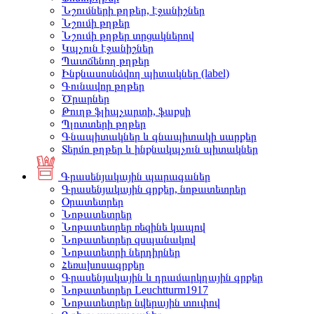
Նշումների թղթեր, էջանիշներ
Նշումի թղթեր
Նշումի թղթեր տրցակներով
Կպչուն էջանիշներ
Պատճենող թղթեր
Ինքնասոսնձվող պիտակներ (label)
Գունավոր թղթեր
Ծրարներ
Թուղթ ֆլիպչարտի, ֆաքսի
Պլոտտերի թղթեր
Գնապիտակներ և գնապիտակի սարքեր
Տերմո թղթեր և ինքնակպչուն պիտակներ
Գրասենյակային պարագաներ
Գրասենյակային գրքեր, նոթատետրեր
Օրատետրեր
Նոթատետրեր
Նոթատետրեր ռեզինե կապով
Նոթատետրեր զսպանակով
Նոթատետրի ներդիրներ
Հեռախոսագրքեր
Գրասենյակային և դրամարկղային գրքեր
Նոթատետրեր Leuchtturm1917
Նոթատետրեր նվերային տուփով