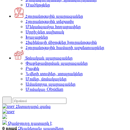
Ծածկոցներ
Հյուրանոցային պարագաներ
Հյուրանոցային տեքստիլ
Մեկանգամյա հողաթափեր
Սրբիչներ սպիտակ
Խալաթներ
Հիգիենայի միջոցներ հյուրանոցային
Հյուրանոցային համարի աքսեսուարներ
Տոնական պարագաներ
Փաթեթավորման պարագաներ
Բացիկ
Նվերի տուփեր, տոպրակներ
Մոմեր, մոմակալներ
Ամանորյա պարագաներ
Մոմակալ Obsidian
Հետադարձ զանգ
Զամբյուղը դատարկ է
0 դրամ
Ձևակերպել պատվերը