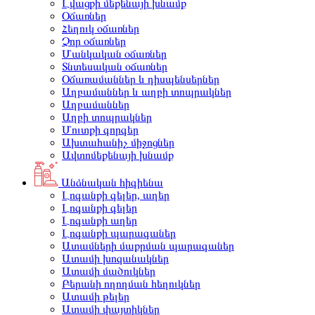
Լվացքի մեքենայի խնամք
Օճառներ
Հեղուկ օճառներ
Չոր օճառներ
Մանկական օճառներ
Տնտեսական օճառներ
Օճառամաններ և դիսպենսերներ
Աղբամաններ և աղբի տոպրակներ
Աղբամաններ
Աղբի տոպրակներ
Մուտքի գորգեր
Ախտահանիչ միջոցներ
Ավտոմեքենայի խնամք
Անձնական հիգիենա
Լոգանքի գելեր, աղեր
Լոգանքի գելեր
Լոգանքի աղեր
Լոգանքի պարագաներ
Ատամների մաքրման պարագաներ
Ատամի խոզանակներ
Ատամի մածուկներ
Բերանի ողողման հեղուկներ
Ատամի թելեր
Ատամի փայտիկներ