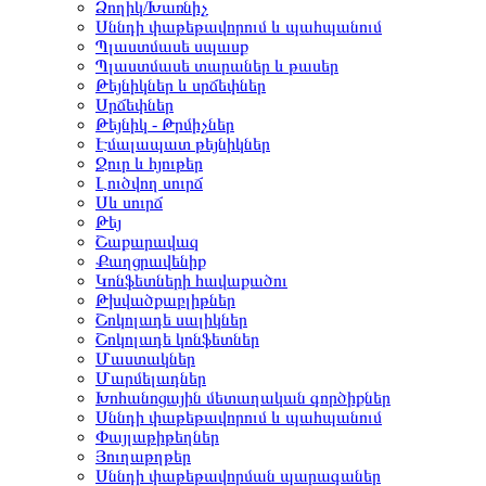
Ձողիկ/Խառնիչ
Սննդի փաթեթավորում և պահպանում
Պլաստմասե սպասք
Պլաստմասե տարաներ և թասեր
Թեյնիկներ և սրճեփներ
Սրճեփներ
Թեյնիկ - Թրմիչներ
Էմալապատ թեյնիկներ
Ջուր և հյութեր
Լուծվող սուրճ
Սև սուրճ
Թեյ
Շաքարավազ
Քաղցրավենիք
Կոնֆետների հավաքածու
Թխվածքաբլիթներ
Շոկոլադե սալիկներ
Շոկոլադե կոնֆետներ
Մաստակներ
Մարմելադներ
Խոհանոցային մետաղական գործիքներ
Սննդի փաթեթավորում և պահպանում
Փայլաթիթեղներ
Յուղաթղթեր
Սննդի փաթեթավորման պարագաներ