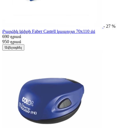
- 27 %
Բարձիկ կնիքի Faber Castell կապույտ 70x110 մմ
690
դրամ
950
դրամ
Ավելացնել