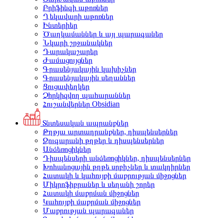
Բրիֆինգի աթոռներ
Ղեկավարի աթոռներ
Ինտերիեր
Ծաղկամաններ և այլ պարագաներ
Նկարի շրջանակներ
Դարակաշարեր
Ժամացույցներ
Գրասենյակային կախիչներ
Գրասենյակային սեղաններ
Ցուցափեղկեր
Չհրկիզվող պահարաններ
Հուշանվերներ Obsidian
Տնտեսական ապրանքներ
Թղթյա արտադրանքներ, դիսպենսերներ
Զուգարանի թղթեր և դիսպենսերներ
Անձեռոցիկներ
Դիսպենսերի անձեռոցիկներ, դիսպենսերներ
Խոհանոցային թղթե սրբիչներ և տակդիրներ
Հատակի և կահույքի մաքրության միջոցներ
Միկրոֆիբրաներ և սեղանի շորեր
Հատակի մաքրման միջոցներ
Կահույքի մաքրման միջոցներ
Մաքրության պարագաներ