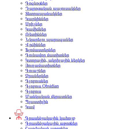
Գոգնոցներ
Դպրոցական պայուսակներ
Տետրապանակներ
Կարկիններ
Սրիչներ
Կավիճներ
Ռետիններ
Նկարելու պարագաներ
Վրձիններ
Ֆլոմաստերներ
Գունավոր մատիտներ
Կտորային, ակրիլային ներկեր
Յուղամատիտներ
Գուաշներ
Ջրաներկեր
Գլոբուսներ
Գլոբուս Obsidian
Գլոբուս
Մանկական մկրատներ
Պլաստիլին
Կավ
Գրասենյակային կահույք
Գրասենյակային աթոռներ
Շարժական աթոռներ