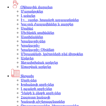
Օֆիսային վարպետ
Մարտկոցներ
Լամպեր
Էլ․ լարեր, հոսանքի ադապտերներ
Կպչուն ժապավեններ և սարքեր
Սոսինձ
Սիլիկոնե սոսինձներ
Աստիճաններ
Կրակայրիչներ
Կրակայրիչ
Կրակայրիչ Obsidian
Միջատների, կրծողների դեմ միջոցներ
Արկղեր
Տեղափոխման արկղեր
Առաքման արկղեր
Տեքստիլ
Սրբիչներ
Խոհանոցի սրբիչներ
Լոգանքի սրբիչներ
Դեմքի և ձեռքի սրբիչներ
Հագուստ կանացի
Կանացի գիշերազգեստներ
Զուգագուլպաներ, կիսագուլպաներ