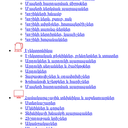
Մազերի հարդարման միջոցներ
Մազերի ներկման պարագաներ
Կոշիկների խնամք
Կոշիկի ներկ, քսուք, ոսկ
Կոշիկի սփրեյներ, հոտազերծիչներ
Կոշիկի սպունգ-ներկեր
Կոշիկի ներդիրներ, կապիչներ
Կոշիկի խոզանակներ
Էլեկտրոնիկա
Էլեկտրական թեյնիկներ, բլենդերներ և տոստեր
Արդուկներ և արդուկի պարագաներ
Արդուկի սեղաններ և ծածկոցներ
Արդուկներ
Տաքացուցիչներ և օդափոխիչներ
Խոհանոցի կշեռքներ և հարիչներ
Մազերի հարդարման պարագաներ
Համակարգչային տեխնիկա և աքսեսուարներ
Ստեղնաշարեր
Մկնիկներ և գորգեր
Տեխնիկայի խնամքի պարագաներ
Հիշողության կրիչներ
Ականջակալներ