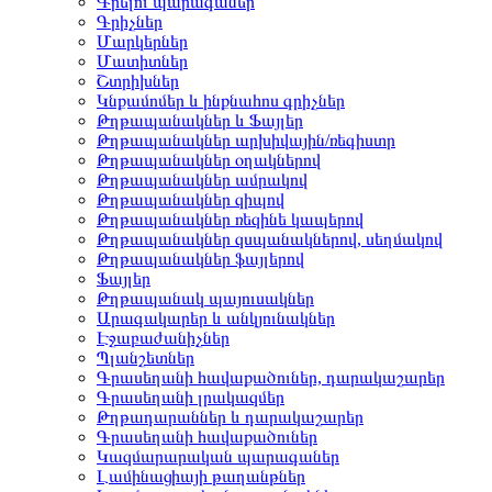
Գրելու պարագաներ
Գրիչներ
Մարկերներ
Մատիտներ
Շտրիխներ
Կնքամոմեր և ինքնահոս գրիչներ
Թղթապանակներ և Ֆայլեր
Թղթապանակներ արխիվային/ռեգիստր
Թղթապանակներ օղակներով
Թղթապանակներ ամրակով
Թղթապանակներ զիպով
Թղթապանակներ ռեզինե կապերով
Թղթապանակներ զսպանակներով, սեղմակով
Թղթապանակներ ֆայլերով
Ֆայլեր
Թղթապանակ պայուսակներ
Արագակարեր և անկյունակներ
Էջաբաժանիչներ
Պլանշետներ
Գրասեղանի հավաքածուներ, դարակաշարեր
Գրասեղանի լրակազմեր
Թղթադարաններ և դարակաշարեր
Գրասեղանի հավաքածուներ
Կազմարարական պարագաներ
Լամինացիայի թաղանթներ