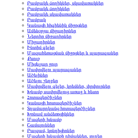
Բամբակե ձողիկներ, սկավառակներ
Բամբակե ձողիկներ
Բամբակե սկավառակներ
Բամբակ
Կանացի հիգիենիկ միջոցներ
Ամենօրյա միջադիրներ
Ներդիր միջադիրներ
Միջադիրներ
Ինտիմ գելեր
Մազահեռացման միջոցներ և պարագաներ
Քսուք
Միցելյար ջուր
Սափրվելու պարագաներ
Ածելիներ
Ածելու շեղբեր
Սափրվելու գելեր, կրեմներ, փրփուրներ
Խնամք սափրվելուց առաջ և հետո
Հոտազերծիչներ
Կանացի հոտազերծիչներ
Տղամարդկանց հոտազերծիչներ
Խոնավ անձեռոցիկներ
Մազերի խնամք
Շամպուններ
Բալզամ, կոնդիցիոներ
Մազերի խնամքի դիմակներ, յուղեր