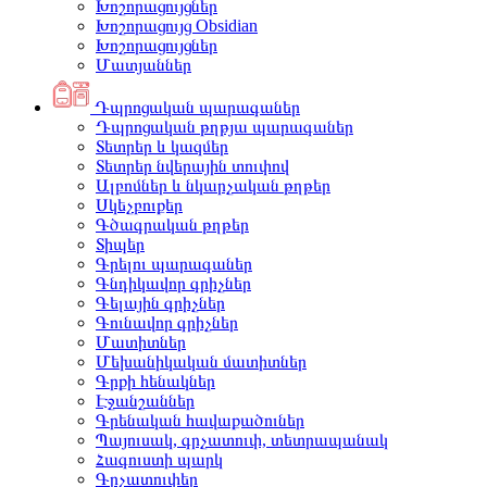
Խոշորացույցներ
Խոշորացույց Obsidian
Խոշորացույցներ
Մատյաններ
Դպրոցական պարագաներ
Դպրոցական թղթյա պարագաներ
Տետրեր և կազմեր
Տետրեր նվերային տուփով
Ալբոմներ և նկարչական թղթեր
Սկեչբուքեր
Գծագրական թղթեր
Տիպեր
Գրելու պարագաներ
Գնդիկավոր գրիչներ
Գելային գրիչներ
Գունավոր գրիչներ
Մատիտներ
Մեխանիկական մատիտներ
Գրքի հենակներ
Էջանշաններ
Գրենական հավաքածուներ
Պայուսակ, գրչատուփ, տետրապանակ
Հագուստի պարկ
Գրչատուփեր