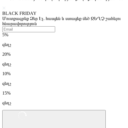
BLACK FRIDAY
Մուտքագրեք Ձեր Էլ. հասցեն և ստացեք մեծ ԶԵՂՉ շահելու
հնարավորություն
5%
զեղչ
20%
զեղչ
10%
զեղչ
15%
զեղչ