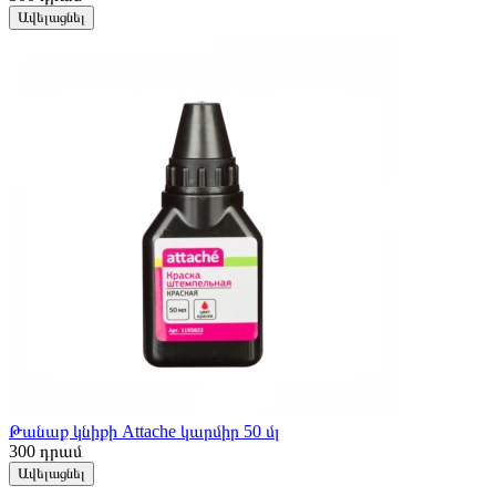
Ավելացնել
Թանաք կնիքի Attache կարմիր 50 մլ
300
դրամ
Ավելացնել