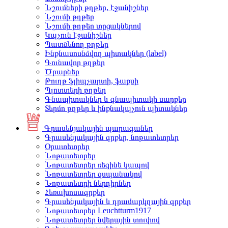
Նշումների թղթեր, էջանիշներ
Նշումի թղթեր
Նշումի թղթեր տրցակներով
Կպչուն էջանիշներ
Պատճենող թղթեր
Ինքնասոսնձվող պիտակներ (label)
Գունավոր թղթեր
Ծրարներ
Թուղթ ֆլիպչարտի, ֆաքսի
Պլոտտերի թղթեր
Գնապիտակներ և գնապիտակի սարքեր
Տերմո թղթեր և ինքնակպչուն պիտակներ
Գրասենյակային պարագաներ
Գրասենյակային գրքեր, նոթատետրեր
Օրատետրեր
Նոթատետրեր
Նոթատետրեր ռեզինե կապով
Նոթատետրեր զսպանակով
Նոթատետրի ներդիրներ
Հեռախոսագրքեր
Գրասենյակային և դրամարկղային գրքեր
Նոթատետրեր Leuchtturm1917
Նոթատետրեր նվերային տուփով