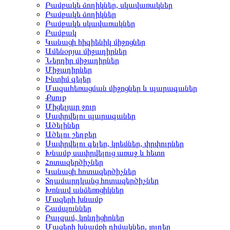
Բամբակե ձողիկներ, սկավառակներ
Բամբակե ձողիկներ
Բամբակե սկավառակներ
Բամբակ
Կանացի հիգիենիկ միջոցներ
Ամենօրյա միջադիրներ
Ներդիր միջադիրներ
Միջադիրներ
Ինտիմ գելեր
Մազահեռացման միջոցներ և պարագաներ
Քսուք
Միցելյար ջուր
Սափրվելու պարագաներ
Ածելիներ
Ածելու շեղբեր
Սափրվելու գելեր, կրեմներ, փրփուրներ
Խնամք սափրվելուց առաջ և հետո
Հոտազերծիչներ
Կանացի հոտազերծիչներ
Տղամարդկանց հոտազերծիչներ
Խոնավ անձեռոցիկներ
Մազերի խնամք
Շամպուններ
Բալզամ, կոնդիցիոներ
Մազերի խնամքի դիմակներ, յուղեր