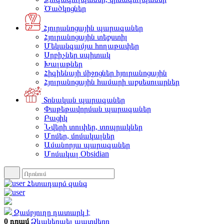
Ծածկոցներ
Հյուրանոցային պարագաներ
Հյուրանոցային տեքստիլ
Մեկանգամյա հողաթափեր
Սրբիչներ սպիտակ
Խալաթներ
Հիգիենայի միջոցներ հյուրանոցային
Հյուրանոցային համարի աքսեսուարներ
Տոնական պարագաներ
Փաթեթավորման պարագաներ
Բացիկ
Նվերի տուփեր, տոպրակներ
Մոմեր, մոմակալներ
Ամանորյա պարագաներ
Մոմակալ Obsidian
Հետադարձ զանգ
Զամբյուղը դատարկ է
0 դրամ
Ձևակերպել պատվերը