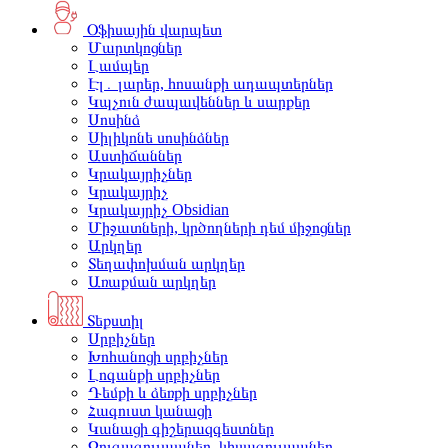
Օֆիսային վարպետ
Մարտկոցներ
Լամպեր
Էլ․ լարեր, հոսանքի ադապտերներ
Կպչուն ժապավեններ և սարքեր
Սոսինձ
Սիլիկոնե սոսինձներ
Աստիճաններ
Կրակայրիչներ
Կրակայրիչ
Կրակայրիչ Obsidian
Միջատների, կրծողների դեմ միջոցներ
Արկղեր
Տեղափոխման արկղեր
Առաքման արկղեր
Տեքստիլ
Սրբիչներ
Խոհանոցի սրբիչներ
Լոգանքի սրբիչներ
Դեմքի և ձեռքի սրբիչներ
Հագուստ կանացի
Կանացի գիշերազգեստներ
Զուգագուլպաներ, կիսագուլպաներ