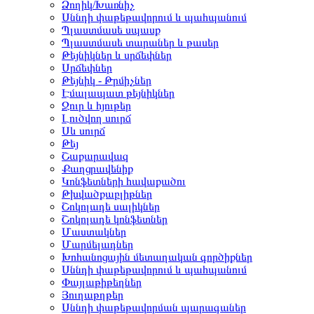
Ձողիկ/Խառնիչ
Սննդի փաթեթավորում և պահպանում
Պլաստմասե սպասք
Պլաստմասե տարաներ և թասեր
Թեյնիկներ և սրճեփներ
Սրճեփներ
Թեյնիկ - Թրմիչներ
Էմալապատ թեյնիկներ
Ջուր և հյութեր
Լուծվող սուրճ
Սև սուրճ
Թեյ
Շաքարավազ
Քաղցրավենիք
Կոնֆետների հավաքածու
Թխվածքաբլիթներ
Շոկոլադե սալիկներ
Շոկոլադե կոնֆետներ
Մաստակներ
Մարմելադներ
Խոհանոցային մետաղական գործիքներ
Սննդի փաթեթավորում և պահպանում
Փայլաթիթեղներ
Յուղաթղթեր
Սննդի փաթեթավորման պարագաներ