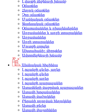
Լվացքի մեքենայի խնամք
Օճառներ
Հեղուկ օճառներ
Չոր օճառներ
Մանկական օճառներ
Տնտեսական օճառներ
Օճառամաններ և դիսպենսերներ
Աղբամաններ և աղբի տոպրակներ
Աղբամաններ
Աղբի տոպրակներ
Մուտքի գորգեր
Ախտահանիչ միջոցներ
Ավտոմեքենայի խնամք
Անձնական հիգիենա
Լոգանքի գելեր, աղեր
Լոգանքի գելեր
Լոգանքի աղեր
Լոգանքի պարագաներ
Ատամների մաքրման պարագաներ
Ատամի խոզանակներ
Ատամի մածուկներ
Բերանի ողողման հեղուկներ
Ատամի թելեր
Ատամի փայտիկներ