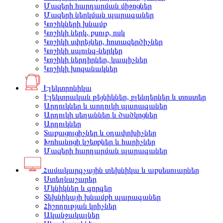
Մազերի հարդարման միջոցներ
Մազերի ներկման պարագաներ
Կոշիկների խնամք
Կոշիկի ներկ, քսուք, ոսկ
Կոշիկի սփրեյներ, հոտազերծիչներ
Կոշիկի սպունգ-ներկեր
Կոշիկի ներդիրներ, կապիչներ
Կոշիկի խոզանակներ
Էլեկտրոնիկա
Էլեկտրական թեյնիկներ, բլենդերներ և տոստեր
Արդուկներ և արդուկի պարագաներ
Արդուկի սեղաններ և ծածկոցներ
Արդուկներ
Տաքացուցիչներ և օդափոխիչներ
Խոհանոցի կշեռքներ և հարիչներ
Մազերի հարդարման պարագաներ
Համակարգչային տեխնիկա և աքսեսուարներ
Ստեղնաշարեր
Մկնիկներ և գորգեր
Տեխնիկայի խնամքի պարագաներ
Հիշողության կրիչներ
Ականջակալներ