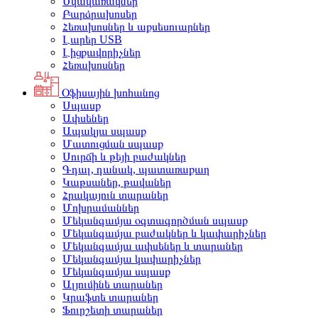
Սկավառակներ
Բարձրախոսեր
Հեռախոսներ և աքսեսուարներ
Լարեր USB
Լիցքավորիչներ
Հեռախոսներ
Օֆիսային խոհանոց
Սպասք
Ափսեներ
Ապակյա սպասք
Մատուցման սպասք
Սուրճի և թեյի բաժակներ
Գդալ, դանակ, պատառաքաղ
Կաթսաներ, թավաներ
Հրակայուն տարաներ
Մոխրամաններ
Մեկանգամյա օգտագործման սպասք
Մեկանգամյա բաժակներ և կափարիչներ
Մեկանգամյա ափսեներ և տարաներ
Մեկանգամյա կափարիչներ
Մեկանգամյա սպասք
Ալյումինե տարաներ
Կրաֆտե տարաներ
Ֆուրշետի տարաներ