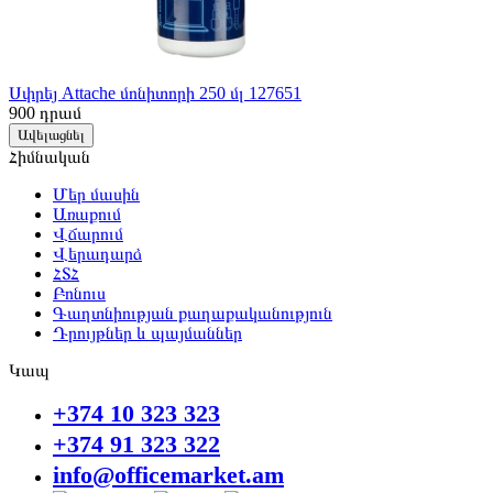
Սփրեյ Attache մոնիտորի 250 մլ 127651
900
դրամ
Ավելացնել
Հիմնական
Մեր մասին
Առաքում
Վճարում
Վերադարձ
ՀՏՀ
Բոնուս
Գաղտնիության քաղաքականություն
Դրույթներ և պայմաններ
Կապ
+374 10 323 323
+374 91 323 322
info@officemarket.am