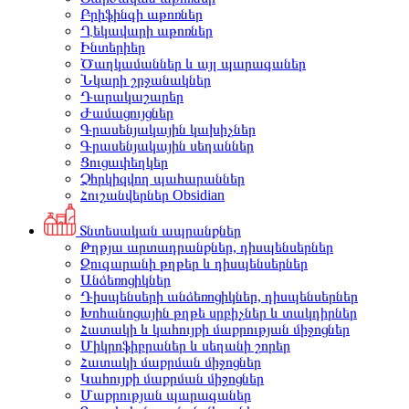
Բրիֆինգի աթոռներ
Ղեկավարի աթոռներ
Ինտերիեր
Ծաղկամաններ և այլ պարագաներ
Նկարի շրջանակներ
Դարակաշարեր
Ժամացույցներ
Գրասենյակային կախիչներ
Գրասենյակային սեղաններ
Ցուցափեղկեր
Չհրկիզվող պահարաններ
Հուշանվերներ Obsidian
Տնտեսական ապրանքներ
Թղթյա արտադրանքներ, դիսպենսերներ
Զուգարանի թղթեր և դիսպենսերներ
Անձեռոցիկներ
Դիսպենսերի անձեռոցիկներ, դիսպենսերներ
Խոհանոցային թղթե սրբիչներ և տակդիրներ
Հատակի և կահույքի մաքրության միջոցներ
Միկրոֆիբրաներ և սեղանի շորեր
Հատակի մաքրման միջոցներ
Կահույքի մաքրման միջոցներ
Մաքրության պարագաներ