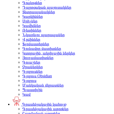
Գոգնոցներ
Դպրոցական պայուսակներ
Տետրապանակներ
Կարկիններ
Սրիչներ
Կավիճներ
Ռետիններ
Նկարելու պարագաներ
Վրձիններ
Ֆլոմաստերներ
Գունավոր մատիտներ
Կտորային, ակրիլային ներկեր
Յուղամատիտներ
Գուաշներ
Ջրաներկեր
Գլոբուսներ
Գլոբուս Obsidian
Գլոբուս
Մանկական մկրատներ
Պլաստիլին
Կավ
Գրասենյակային կահույք
Գրասենյակային աթոռներ
Շարժական աթոռներ