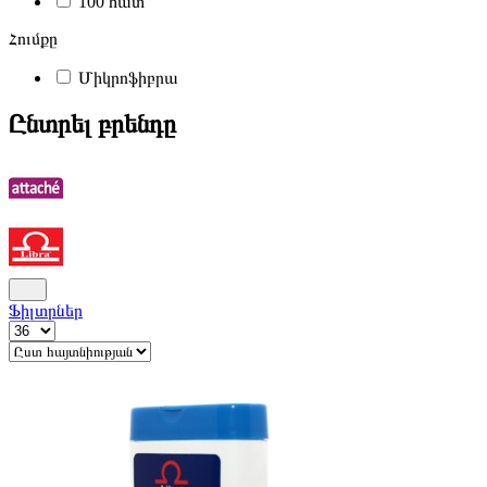
100 հատ
Հումքը
Միկրոֆիբրա
Ընտրել բրենդը
Ֆիլտրներ