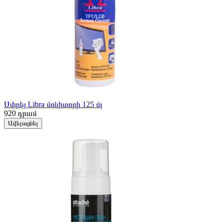
Սփրեյ Libra մոնիտորի 125 մլ
920
դրամ
Ավելացնել