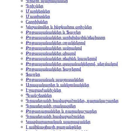
Գրելու պարագաներ
Գրիչներ
Մարկերներ
Մատիտներ
Շտրիխներ
Կնքամոմեր և ինքնահոս գրիչներ
Թղթապանակներ և Ֆայլեր
Թղթապանակներ արխիվային/ռեգիստր
Թղթապանակներ օղակներով
Թղթապանակներ ամրակով
Թղթապանակներ զիպով
Թղթապանակներ ռեզինե կապերով
Թղթապանակներ զսպանակներով, սեղմակով
Թղթապանակներ ֆայլերով
Ֆայլեր
Թղթապանակ պայուսակներ
Արագակարեր և անկյունակներ
Էջաբաժանիչներ
Պլանշետներ
Գրասեղանի հավաքածուներ, դարակաշարեր
Գրասեղանի լրակազմեր
Թղթադարաններ և դարակաշարեր
Գրասեղանի հավաքածուներ
Կազմարարական պարագաներ
Լամինացիայի թաղանթներ