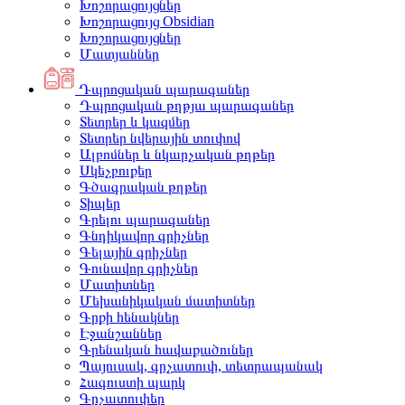
Խոշորացույցներ
Խոշորացույց Obsidian
Խոշորացույցներ
Մատյաններ
Դպրոցական պարագաներ
Դպրոցական թղթյա պարագաներ
Տետրեր և կազմեր
Տետրեր նվերային տուփով
Ալբոմներ և նկարչական թղթեր
Սկեչբուքեր
Գծագրական թղթեր
Տիպեր
Գրելու պարագաներ
Գնդիկավոր գրիչներ
Գելային գրիչներ
Գունավոր գրիչներ
Մատիտներ
Մեխանիկական մատիտներ
Գրքի հենակներ
Էջանշաններ
Գրենական հավաքածուներ
Պայուսակ, գրչատուփ, տետրապանակ
Հագուստի պարկ
Գրչատուփեր