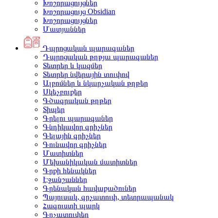
Խոշորացույցներ
Խոշորացույց Obsidian
Խոշորացույցներ
Մատյաններ
Դպրոցական պարագաներ
Դպրոցական թղթյա պարագաներ
Տետրեր և կազմեր
Տետրեր նվերային տուփով
Ալբոմներ և նկարչական թղթեր
Սկեչբուքեր
Գծագրական թղթեր
Տիպեր
Գրելու պարագաներ
Գնդիկավոր գրիչներ
Գելային գրիչներ
Գունավոր գրիչներ
Մատիտներ
Մեխանիկական մատիտներ
Գրքի հենակներ
Էջանշաններ
Գրենական հավաքածուներ
Պայուսակ, գրչատուփ, տետրապանակ
Հագուստի պարկ
Գրչատուփեր