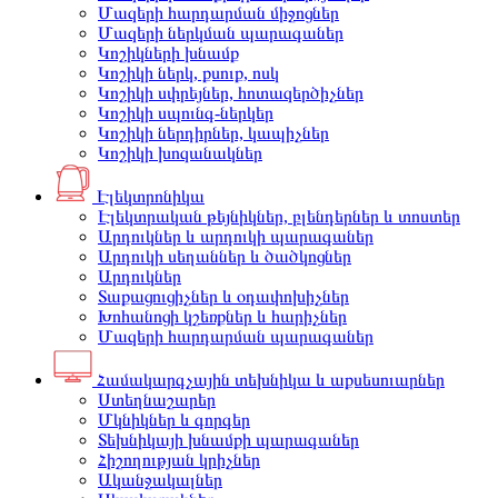
Մազերի հարդարման միջոցներ
Մազերի ներկման պարագաներ
Կոշիկների խնամք
Կոշիկի ներկ, քսուք, ոսկ
Կոշիկի սփրեյներ, հոտազերծիչներ
Կոշիկի սպունգ-ներկեր
Կոշիկի ներդիրներ, կապիչներ
Կոշիկի խոզանակներ
Էլեկտրոնիկա
Էլեկտրական թեյնիկներ, բլենդերներ և տոստեր
Արդուկներ և արդուկի պարագաներ
Արդուկի սեղաններ և ծածկոցներ
Արդուկներ
Տաքացուցիչներ և օդափոխիչներ
Խոհանոցի կշեռքներ և հարիչներ
Մազերի հարդարման պարագաներ
Համակարգչային տեխնիկա և աքսեսուարներ
Ստեղնաշարեր
Մկնիկներ և գորգեր
Տեխնիկայի խնամքի պարագաներ
Հիշողության կրիչներ
Ականջակալներ