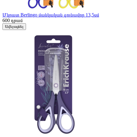
Մկրատ Berlingo մանկական գունավոր 13,5սմ
600
դրամ
Ավելացնել