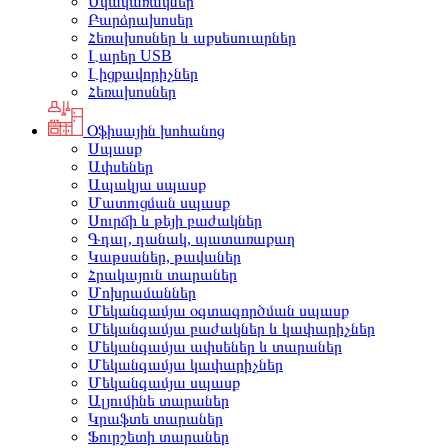
Սկավառակներ
Բարձրախոսեր
Հեռախոսներ և աքսեսուարներ
Լարեր USB
Լիցքավորիչներ
Հեռախոսներ
Օֆիսային խոհանոց
Սպասք
Ափսեներ
Ապակյա սպասք
Մատուցման սպասք
Սուրճի և թեյի բաժակներ
Գդալ, դանակ, պատառաքաղ
Կաթսաներ, թավաներ
Հրակայուն տարաներ
Մոխրամաններ
Մեկանգամյա օգտագործման սպասք
Մեկանգամյա բաժակներ և կափարիչներ
Մեկանգամյա ափսեներ և տարաներ
Մեկանգամյա կափարիչներ
Մեկանգամյա սպասք
Ալյումինե տարաներ
Կրաֆտե տարաներ
Ֆուրշետի տարաներ