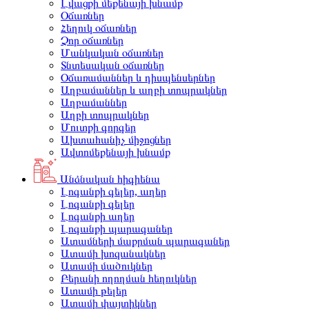
Լվացքի մեքենայի խնամք
Օճառներ
Հեղուկ օճառներ
Չոր օճառներ
Մանկական օճառներ
Տնտեսական օճառներ
Օճառամաններ և դիսպենսերներ
Աղբամաններ և աղբի տոպրակներ
Աղբամաններ
Աղբի տոպրակներ
Մուտքի գորգեր
Ախտահանիչ միջոցներ
Ավտոմեքենայի խնամք
Անձնական հիգիենա
Լոգանքի գելեր, աղեր
Լոգանքի գելեր
Լոգանքի աղեր
Լոգանքի պարագաներ
Ատամների մաքրման պարագաներ
Ատամի խոզանակներ
Ատամի մածուկներ
Բերանի ողողման հեղուկներ
Ատամի թելեր
Ատամի փայտիկներ