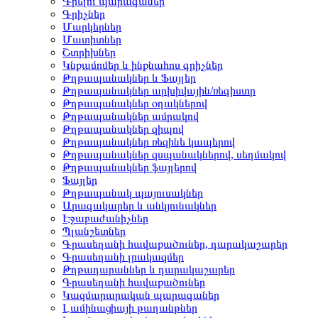
Գրելու պարագաներ
Գրիչներ
Մարկերներ
Մատիտներ
Շտրիխներ
Կնքամոմեր և ինքնահոս գրիչներ
Թղթապանակներ և Ֆայլեր
Թղթապանակներ արխիվային/ռեգիստր
Թղթապանակներ օղակներով
Թղթապանակներ ամրակով
Թղթապանակներ զիպով
Թղթապանակներ ռեզինե կապերով
Թղթապանակներ զսպանակներով, սեղմակով
Թղթապանակներ ֆայլերով
Ֆայլեր
Թղթապանակ պայուսակներ
Արագակարեր և անկյունակներ
Էջաբաժանիչներ
Պլանշետներ
Գրասեղանի հավաքածուներ, դարակաշարեր
Գրասեղանի լրակազմեր
Թղթադարաններ և դարակաշարեր
Գրասեղանի հավաքածուներ
Կազմարարական պարագաներ
Լամինացիայի թաղանթներ