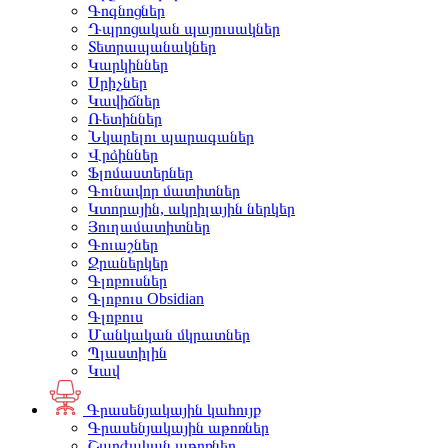
Գոգնոցներ
Դպրոցական պայուսակներ
Տետրապանակներ
Կարկիններ
Սրիչներ
Կավիճներ
Ռետիններ
Նկարելու պարագաներ
Վրձիններ
Ֆլոմաստերներ
Գունավոր մատիտներ
Կտորային, ակրիլային ներկեր
Յուղամատիտներ
Գուաշներ
Ջրաներկեր
Գլոբուսներ
Գլոբուս Obsidian
Գլոբուս
Մանկական մկրատներ
Պլաստիլին
Կավ
Գրասենյակային կահույք
Գրասենյակային աթոռներ
Շարժական աթոռներ