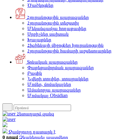
Ծածկոցներ
Հյուրանոցային պարագաներ
Հյուրանոցային տեքստիլ
Մեկանգամյա հողաթափեր
Սրբիչներ սպիտակ
Խալաթներ
Հիգիենայի միջոցներ հյուրանոցային
Հյուրանոցային համարի աքսեսուարներ
Տոնական պարագաներ
Փաթեթավորման պարագաներ
Բացիկ
Նվերի տուփեր, տոպրակներ
Մոմեր, մոմակալներ
Ամանորյա պարագաներ
Մոմակալ Obsidian
Հետադարձ զանգ
Զամբյուղը դատարկ է
0 դրամ
Ձևակերպել պատվերը