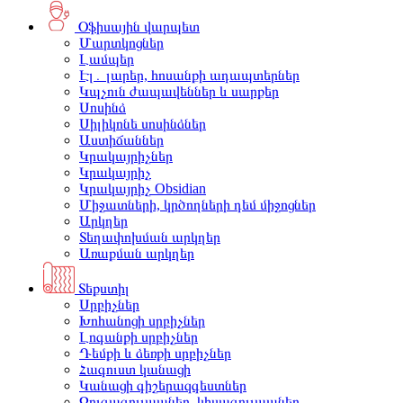
Օֆիսային վարպետ
Մարտկոցներ
Լամպեր
Էլ․ լարեր, հոսանքի ադապտերներ
Կպչուն ժապավեններ և սարքեր
Սոսինձ
Սիլիկոնե սոսինձներ
Աստիճաններ
Կրակայրիչներ
Կրակայրիչ
Կրակայրիչ Obsidian
Միջատների, կրծողների դեմ միջոցներ
Արկղեր
Տեղափոխման արկղեր
Առաքման արկղեր
Տեքստիլ
Սրբիչներ
Խոհանոցի սրբիչներ
Լոգանքի սրբիչներ
Դեմքի և ձեռքի սրբիչներ
Հագուստ կանացի
Կանացի գիշերազգեստներ
Զուգագուլպաներ, կիսագուլպաներ