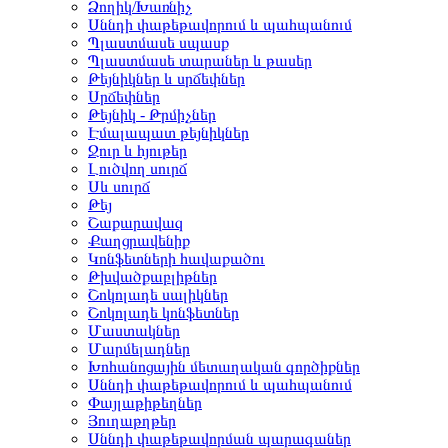
Ձողիկ/Խառնիչ
Սննդի փաթեթավորում և պահպանում
Պլաստմասե սպասք
Պլաստմասե տարաներ և թասեր
Թեյնիկներ և սրճեփներ
Սրճեփներ
Թեյնիկ - Թրմիչներ
Էմալապատ թեյնիկներ
Ջուր և հյութեր
Լուծվող սուրճ
Սև սուրճ
Թեյ
Շաքարավազ
Քաղցրավենիք
Կոնֆետների հավաքածու
Թխվածքաբլիթներ
Շոկոլադե սալիկներ
Շոկոլադե կոնֆետներ
Մաստակներ
Մարմելադներ
Խոհանոցային մետաղական գործիքներ
Սննդի փաթեթավորում և պահպանում
Փայլաթիթեղներ
Յուղաթղթեր
Սննդի փաթեթավորման պարագաներ