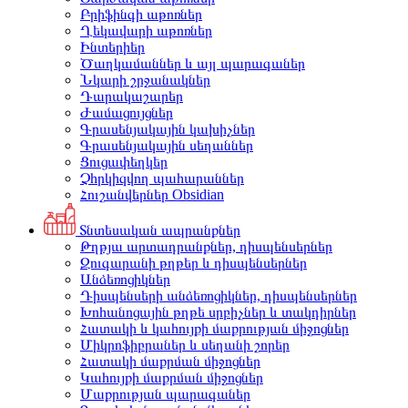
Բրիֆինգի աթոռներ
Ղեկավարի աթոռներ
Ինտերիեր
Ծաղկամաններ և այլ պարագաներ
Նկարի շրջանակներ
Դարակաշարեր
Ժամացույցներ
Գրասենյակային կախիչներ
Գրասենյակային սեղաններ
Ցուցափեղկեր
Չհրկիզվող պահարաններ
Հուշանվերներ Obsidian
Տնտեսական ապրանքներ
Թղթյա արտադրանքներ, դիսպենսերներ
Զուգարանի թղթեր և դիսպենսերներ
Անձեռոցիկներ
Դիսպենսերի անձեռոցիկներ, դիսպենսերներ
Խոհանոցային թղթե սրբիչներ և տակդիրներ
Հատակի և կահույքի մաքրության միջոցներ
Միկրոֆիբրաներ և սեղանի շորեր
Հատակի մաքրման միջոցներ
Կահույքի մաքրման միջոցներ
Մաքրության պարագաներ