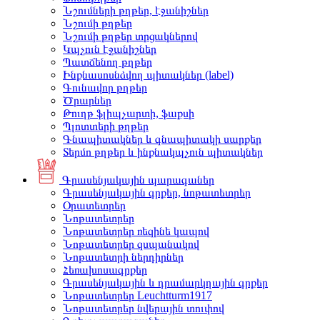
Նշումների թղթեր, էջանիշներ
Նշումի թղթեր
Նշումի թղթեր տրցակներով
Կպչուն էջանիշներ
Պատճենող թղթեր
Ինքնասոսնձվող պիտակներ (label)
Գունավոր թղթեր
Ծրարներ
Թուղթ ֆլիպչարտի, ֆաքսի
Պլոտտերի թղթեր
Գնապիտակներ և գնապիտակի սարքեր
Տերմո թղթեր և ինքնակպչուն պիտակներ
Գրասենյակային պարագաներ
Գրասենյակային գրքեր, նոթատետրեր
Օրատետրեր
Նոթատետրեր
Նոթատետրեր ռեզինե կապով
Նոթատետրեր զսպանակով
Նոթատետրի ներդիրներ
Հեռախոսագրքեր
Գրասենյակային և դրամարկղային գրքեր
Նոթատետրեր Leuchtturm1917
Նոթատետրեր նվերային տուփով