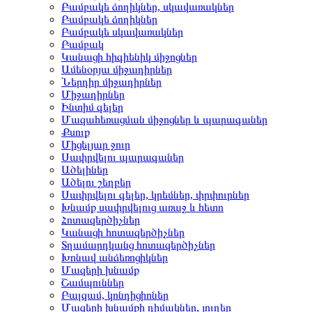
Բամբակե ձողիկներ, սկավառակներ
Բամբակե ձողիկներ
Բամբակե սկավառակներ
Բամբակ
Կանացի հիգիենիկ միջոցներ
Ամենօրյա միջադիրներ
Ներդիր միջադիրներ
Միջադիրներ
Ինտիմ գելեր
Մազահեռացման միջոցներ և պարագաներ
Քսուք
Միցելյար ջուր
Սափրվելու պարագաներ
Ածելիներ
Ածելու շեղբեր
Սափրվելու գելեր, կրեմներ, փրփուրներ
Խնամք սափրվելուց առաջ և հետո
Հոտազերծիչներ
Կանացի հոտազերծիչներ
Տղամարդկանց հոտազերծիչներ
Խոնավ անձեռոցիկներ
Մազերի խնամք
Շամպուններ
Բալզամ, կոնդիցիոներ
Մազերի խնամքի դիմակներ, յուղեր