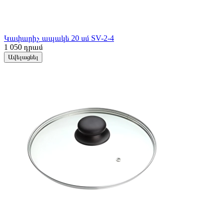
Կափարիչ ապակե 20 սմ SV-2-4
1 050
դրամ
Ավելացնել