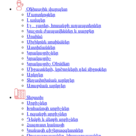
Օֆիսային վարպետ
Մարտկոցներ
Լամպեր
Էլ․ լարեր, հոսանքի ադապտերներ
Կպչուն ժապավեններ և սարքեր
Սոսինձ
Սիլիկոնե սոսինձներ
Աստիճաններ
Կրակայրիչներ
Կրակայրիչ
Կրակայրիչ Obsidian
Միջատների, կրծողների դեմ միջոցներ
Արկղեր
Տեղափոխման արկղեր
Առաքման արկղեր
Տեքստիլ
Սրբիչներ
Խոհանոցի սրբիչներ
Լոգանքի սրբիչներ
Դեմքի և ձեռքի սրբիչներ
Հագուստ կանացի
Կանացի գիշերազգեստներ
Զուգագուլպաներ, կիսագուլպաներ