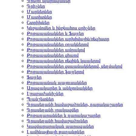
Գրելու պարագաներ
Գրիչներ
Մարկերներ
Մատիտներ
Շտրիխներ
Կնքամոմեր և ինքնահոս գրիչներ
Թղթապանակներ և Ֆայլեր
Թղթապանակներ արխիվային/ռեգիստր
Թղթապանակներ օղակներով
Թղթապանակներ ամրակով
Թղթապանակներ զիպով
Թղթապանակներ ռեզինե կապերով
Թղթապանակներ զսպանակներով, սեղմակով
Թղթապանակներ ֆայլերով
Ֆայլեր
Թղթապանակ պայուսակներ
Արագակարեր և անկյունակներ
Էջաբաժանիչներ
Պլանշետներ
Գրասեղանի հավաքածուներ, դարակաշարեր
Գրասեղանի լրակազմեր
Թղթադարաններ և դարակաշարեր
Գրասեղանի հավաքածուներ
Կազմարարական պարագաներ
Լամինացիայի թաղանթներ