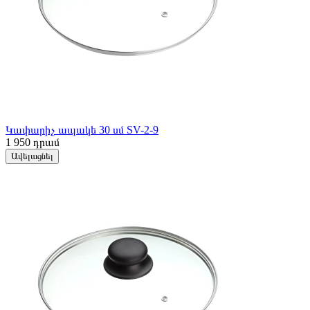
Կափարիչ ապակե 30 սմ SV-2-9
1 950
դրամ
Ավելացնել