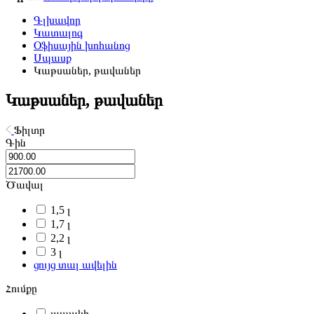
Գլխավոր
Կատալոգ
Օֆիսային խոհանոց
Սպասք
Կաթսաներ, թավաներ
Կաթսաներ, թավաներ
Ֆիլտր
Գին
Ծավալ
1,5 լ
1,7 լ
2,2 լ
3 լ
ցույց տալ ավելին
Հումքը
ապակի