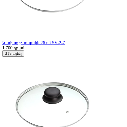
Կափարիչ ապակե 26 սմ SV-2-7
1 700
դրամ
Ավելացնել