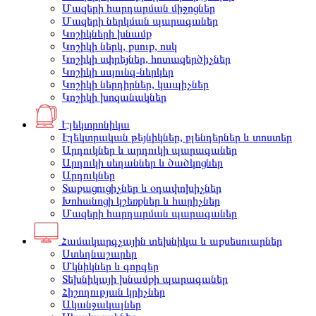
Մազերի հարդարման միջոցներ
Մազերի ներկման պարագաներ
Կոշիկների խնամք
Կոշիկի ներկ, քսուք, ոսկ
Կոշիկի սփրեյներ, հոտազերծիչներ
Կոշիկի սպունգ-ներկեր
Կոշիկի ներդիրներ, կապիչներ
Կոշիկի խոզանակներ
Էլեկտրոնիկա
Էլեկտրական թեյնիկներ, բլենդերներ և տոստեր
Արդուկներ և արդուկի պարագաներ
Արդուկի սեղաններ և ծածկոցներ
Արդուկներ
Տաքացուցիչներ և օդափոխիչներ
Խոհանոցի կշեռքներ և հարիչներ
Մազերի հարդարման պարագաներ
Համակարգչային տեխնիկա և աքսեսուարներ
Ստեղնաշարեր
Մկնիկներ և գորգեր
Տեխնիկայի խնամքի պարագաներ
Հիշողության կրիչներ
Ականջակալներ