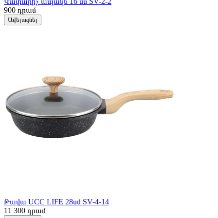
Կափարիչ ապակե 16 սմ SV-2-2
900
դրամ
Ավելացնել
Թավա UCC LIFE 28սմ SV-4-14
11 300
դրամ