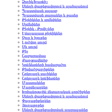
Ձողիկ/Խառնիչ
Սննդի փաթեթավորում և պահպանում
Պլաստմասե սպասք
Պլաստմասե տարաներ և թասեր
Թեյնիկներ և սրճեփներ
Սրճեփներ
Թեյնիկ - Թրմիչներ
Էմալապատ թեյնիկներ
Ջուր և հյութեր
Լուծվող սուրճ
Սև սուրճ
Թեյ
Շաքարավազ
Քաղցրավենիք
Կոնֆետների հավաքածու
Թխվածքաբլիթներ
Շոկոլադե սալիկներ
Շոկոլադե կոնֆետներ
Մաստակներ
Մարմելադներ
Խոհանոցային մետաղական գործիքներ
Սննդի փաթեթավորում և պահպանում
Փայլաթիթեղներ
Յուղաթղթեր
Սննդի փաթեթավորման պարագաներ