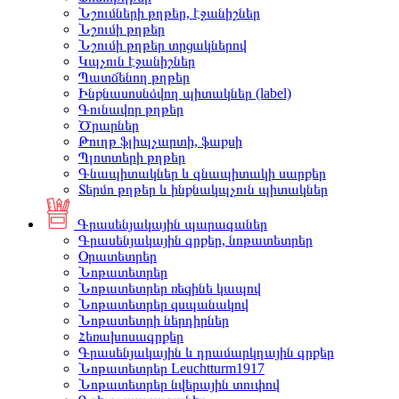
Նշումների թղթեր, էջանիշներ
Նշումի թղթեր
Նշումի թղթեր տրցակներով
Կպչուն էջանիշներ
Պատճենող թղթեր
Ինքնասոսնձվող պիտակներ (label)
Գունավոր թղթեր
Ծրարներ
Թուղթ ֆլիպչարտի, ֆաքսի
Պլոտտերի թղթեր
Գնապիտակներ և գնապիտակի սարքեր
Տերմո թղթեր և ինքնակպչուն պիտակներ
Գրասենյակային պարագաներ
Գրասենյակային գրքեր, նոթատետրեր
Օրատետրեր
Նոթատետրեր
Նոթատետրեր ռեզինե կապով
Նոթատետրեր զսպանակով
Նոթատետրի ներդիրներ
Հեռախոսագրքեր
Գրասենյակային և դրամարկղային գրքեր
Նոթատետրեր Leuchtturm1917
Նոթատետրեր նվերային տուփով