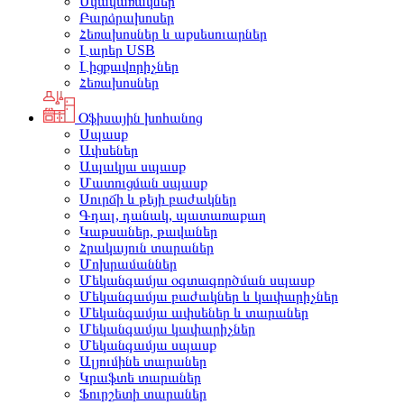
Սկավառակներ
Բարձրախոսեր
Հեռախոսներ և աքսեսուարներ
Լարեր USB
Լիցքավորիչներ
Հեռախոսներ
Օֆիսային խոհանոց
Սպասք
Ափսեներ
Ապակյա սպասք
Մատուցման սպասք
Սուրճի և թեյի բաժակներ
Գդալ, դանակ, պատառաքաղ
Կաթսաներ, թավաներ
Հրակայուն տարաներ
Մոխրամաններ
Մեկանգամյա օգտագործման սպասք
Մեկանգամյա բաժակներ և կափարիչներ
Մեկանգամյա ափսեներ և տարաներ
Մեկանգամյա կափարիչներ
Մեկանգամյա սպասք
Ալյումինե տարաներ
Կրաֆտե տարաներ
Ֆուրշետի տարաներ