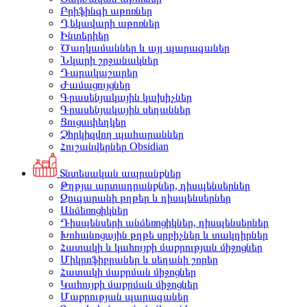
Բրիֆինգի աթոռներ
Ղեկավարի աթոռներ
Ինտերիեր
Ծաղկամաններ և այլ պարագաներ
Նկարի շրջանակներ
Դարակաշարեր
Ժամացույցներ
Գրասենյակային կախիչներ
Գրասենյակային սեղաններ
Ցուցափեղկեր
Չհրկիզվող պահարաններ
Հուշանվերներ Obsidian
Տնտեսական ապրանքներ
Թղթյա արտադրանքներ, դիսպենսերներ
Զուգարանի թղթեր և դիսպենսերներ
Անձեռոցիկներ
Դիսպենսերի անձեռոցիկներ, դիսպենսերներ
Խոհանոցային թղթե սրբիչներ և տակդիրներ
Հատակի և կահույքի մաքրության միջոցներ
Միկրոֆիբրաներ և սեղանի շորեր
Հատակի մաքրման միջոցներ
Կահույքի մաքրման միջոցներ
Մաքրության պարագաներ