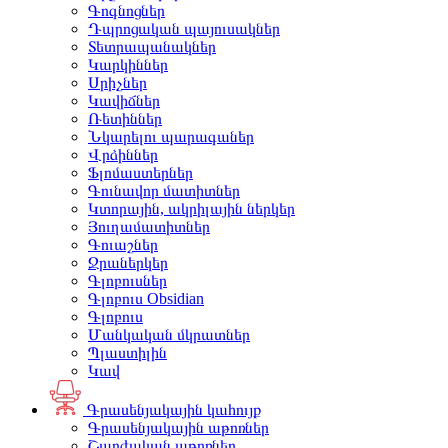
Գոգնոցներ
Դպրոցական պայուսակներ
Տետրապանակներ
Կարկիններ
Սրիչներ
Կավիճներ
Ռետիններ
Նկարելու պարագաներ
Վրձիններ
Ֆլոմաստերներ
Գունավոր մատիտներ
Կտորային, ակրիլային ներկեր
Յուղամատիտներ
Գուաշներ
Ջրաներկեր
Գլոբուսներ
Գլոբուս Obsidian
Գլոբուս
Մանկական մկրատներ
Պլաստիլին
Կավ
Գրասենյակային կահույք
Գրասենյակային աթոռներ
Շարժական աթոռներ