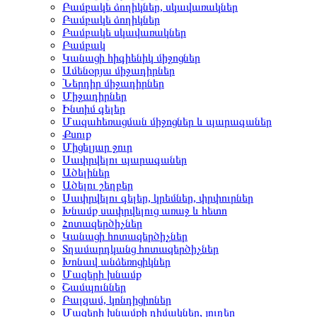
Բամբակե ձողիկներ, սկավառակներ
Բամբակե ձողիկներ
Բամբակե սկավառակներ
Բամբակ
Կանացի հիգիենիկ միջոցներ
Ամենօրյա միջադիրներ
Ներդիր միջադիրներ
Միջադիրներ
Ինտիմ գելեր
Մազահեռացման միջոցներ և պարագաներ
Քսուք
Միցելյար ջուր
Սափրվելու պարագաներ
Ածելիներ
Ածելու շեղբեր
Սափրվելու գելեր, կրեմներ, փրփուրներ
Խնամք սափրվելուց առաջ և հետո
Հոտազերծիչներ
Կանացի հոտազերծիչներ
Տղամարդկանց հոտազերծիչներ
Խոնավ անձեռոցիկներ
Մազերի խնամք
Շամպուններ
Բալզամ, կոնդիցիոներ
Մազերի խնամքի դիմակներ, յուղեր