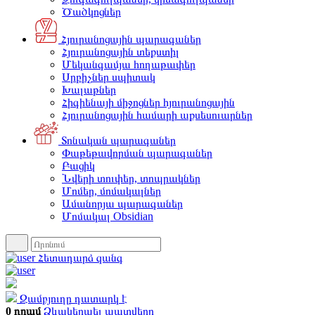
Ծածկոցներ
Հյուրանոցային պարագաներ
Հյուրանոցային տեքստիլ
Մեկանգամյա հողաթափեր
Սրբիչներ սպիտակ
Խալաթներ
Հիգիենայի միջոցներ հյուրանոցային
Հյուրանոցային համարի աքսեսուարներ
Տոնական պարագաներ
Փաթեթավորման պարագաներ
Բացիկ
Նվերի տուփեր, տոպրակներ
Մոմեր, մոմակալներ
Ամանորյա պարագաներ
Մոմակալ Obsidian
Հետադարձ զանգ
Զամբյուղը դատարկ է
0 դրամ
Ձևակերպել պատվերը