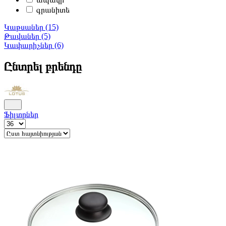
գրանիտե
Կաթսաներ (15)
Թավաներ (5)
Կափարիչներ (6)
Ընտրել բրենդը
Ֆիլտրներ