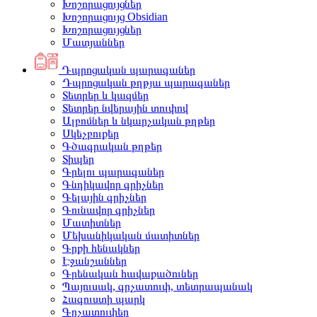
Խոշորացույցներ
Խոշորացույց Obsidian
Խոշորացույցներ
Մատյաններ
Դպրոցական պարագաներ
Դպրոցական թղթյա պարագաներ
Տետրեր և կազմեր
Տետրեր նվերային տուփով
Ալբոմներ և նկարչական թղթեր
Սկեչբուքեր
Գծագրական թղթեր
Տիպեր
Գրելու պարագաներ
Գնդիկավոր գրիչներ
Գելային գրիչներ
Գունավոր գրիչներ
Մատիտներ
Մեխանիկական մատիտներ
Գրքի հենակներ
Էջանշաններ
Գրենական հավաքածուներ
Պայուսակ, գրչատուփ, տետրապանակ
Հագուստի պարկ
Գրչատուփեր