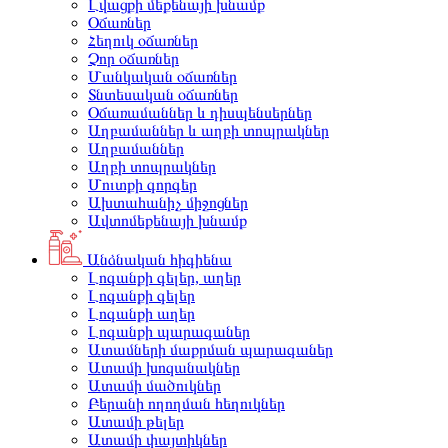
Լվացքի մեքենայի խնամք
Օճառներ
Հեղուկ օճառներ
Չոր օճառներ
Մանկական օճառներ
Տնտեսական օճառներ
Օճառամաններ և դիսպենսերներ
Աղբամաններ և աղբի տոպրակներ
Աղբամաններ
Աղբի տոպրակներ
Մուտքի գորգեր
Ախտահանիչ միջոցներ
Ավտոմեքենայի խնամք
Անձնական հիգիենա
Լոգանքի գելեր, աղեր
Լոգանքի գելեր
Լոգանքի աղեր
Լոգանքի պարագաներ
Ատամների մաքրման պարագաներ
Ատամի խոզանակներ
Ատամի մածուկներ
Բերանի ողողման հեղուկներ
Ատամի թելեր
Ատամի փայտիկներ