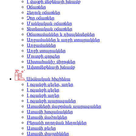
Լվացքի մեքենայի խնամք
Օճառներ
Հեղուկ օճառներ
Չոր օճառներ
Մանկական օճառներ
Տնտեսական օճառներ
Օճառամաններ և դիսպենսերներ
Աղբամաններ և աղբի տոպրակներ
Աղբամաններ
Աղբի տոպրակներ
Մուտքի գորգեր
Ախտահանիչ միջոցներ
Ավտոմեքենայի խնամք
Անձնական հիգիենա
Լոգանքի գելեր, աղեր
Լոգանքի գելեր
Լոգանքի աղեր
Լոգանքի պարագաներ
Ատամների մաքրման պարագաներ
Ատամի խոզանակներ
Ատամի մածուկներ
Բերանի ողողման հեղուկներ
Ատամի թելեր
Ատամի փայտիկներ