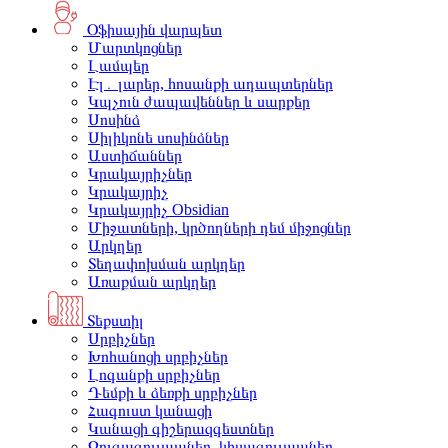
Օֆիսային վարպետ
Մարտկոցներ
Լամպեր
Էլ․ լարեր, հոսանքի ադապտերներ
Կպչուն ժապավեններ և սարքեր
Սոսինձ
Սիլիկոնե սոսինձներ
Աստիճաններ
Կրակայրիչներ
Կրակայրիչ
Կրակայրիչ Obsidian
Միջատների, կրծողների դեմ միջոցներ
Արկղեր
Տեղափոխման արկղեր
Առաքման արկղեր
Տեքստիլ
Սրբիչներ
Խոհանոցի սրբիչներ
Լոգանքի սրբիչներ
Դեմքի և ձեռքի սրբիչներ
Հագուստ կանացի
Կանացի գիշերազգեստներ
Զուգագուլպաներ, կիսագուլպաներ