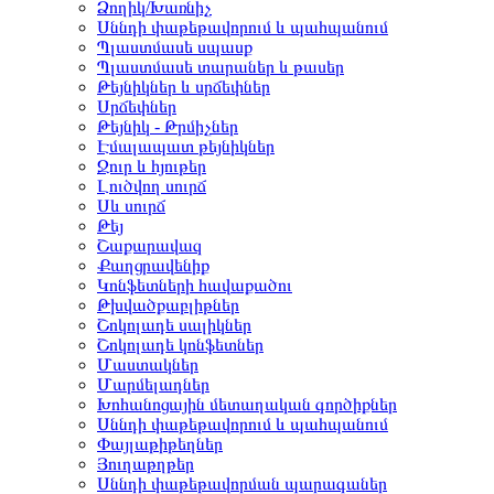
Ձողիկ/Խառնիչ
Սննդի փաթեթավորում և պահպանում
Պլաստմասե սպասք
Պլաստմասե տարաներ և թասեր
Թեյնիկներ և սրճեփներ
Սրճեփներ
Թեյնիկ - Թրմիչներ
Էմալապատ թեյնիկներ
Ջուր և հյութեր
Լուծվող սուրճ
Սև սուրճ
Թեյ
Շաքարավազ
Քաղցրավենիք
Կոնֆետների հավաքածու
Թխվածքաբլիթներ
Շոկոլադե սալիկներ
Շոկոլադե կոնֆետներ
Մաստակներ
Մարմելադներ
Խոհանոցային մետաղական գործիքներ
Սննդի փաթեթավորում և պահպանում
Փայլաթիթեղներ
Յուղաթղթեր
Սննդի փաթեթավորման պարագաներ