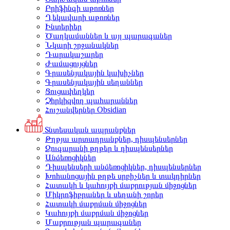
Բրիֆինգի աթոռներ
Ղեկավարի աթոռներ
Ինտերիեր
Ծաղկամաններ և այլ պարագաներ
Նկարի շրջանակներ
Դարակաշարեր
Ժամացույցներ
Գրասենյակային կախիչներ
Գրասենյակային սեղաններ
Ցուցափեղկեր
Չհրկիզվող պահարաններ
Հուշանվերներ Obsidian
Տնտեսական ապրանքներ
Թղթյա արտադրանքներ, դիսպենսերներ
Զուգարանի թղթեր և դիսպենսերներ
Անձեռոցիկներ
Դիսպենսերի անձեռոցիկներ, դիսպենսերներ
Խոհանոցային թղթե սրբիչներ և տակդիրներ
Հատակի և կահույքի մաքրության միջոցներ
Միկրոֆիբրաներ և սեղանի շորեր
Հատակի մաքրման միջոցներ
Կահույքի մաքրման միջոցներ
Մաքրության պարագաներ