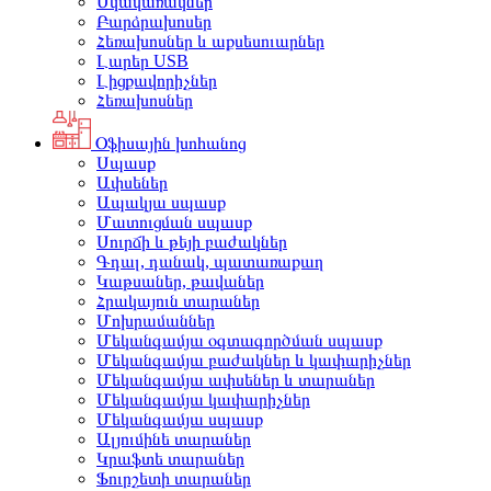
Սկավառակներ
Բարձրախոսեր
Հեռախոսներ և աքսեսուարներ
Լարեր USB
Լիցքավորիչներ
Հեռախոսներ
Օֆիսային խոհանոց
Սպասք
Ափսեներ
Ապակյա սպասք
Մատուցման սպասք
Սուրճի և թեյի բաժակներ
Գդալ, դանակ, պատառաքաղ
Կաթսաներ, թավաներ
Հրակայուն տարաներ
Մոխրամաններ
Մեկանգամյա օգտագործման սպասք
Մեկանգամյա բաժակներ և կափարիչներ
Մեկանգամյա ափսեներ և տարաներ
Մեկանգամյա կափարիչներ
Մեկանգամյա սպասք
Ալյումինե տարաներ
Կրաֆտե տարաներ
Ֆուրշետի տարաներ