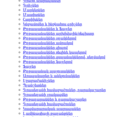
Գրելու պարագաներ
Գրիչներ
Մարկերներ
Մատիտներ
Շտրիխներ
Կնքամոմեր և ինքնահոս գրիչներ
Թղթապանակներ և Ֆայլեր
Թղթապանակներ արխիվային/ռեգիստր
Թղթապանակներ օղակներով
Թղթապանակներ ամրակով
Թղթապանակներ զիպով
Թղթապանակներ ռեզինե կապերով
Թղթապանակներ զսպանակներով, սեղմակով
Թղթապանակներ ֆայլերով
Ֆայլեր
Թղթապանակ պայուսակներ
Արագակարեր և անկյունակներ
Էջաբաժանիչներ
Պլանշետներ
Գրասեղանի հավաքածուներ, դարակաշարեր
Գրասեղանի լրակազմեր
Թղթադարաններ և դարակաշարեր
Գրասեղանի հավաքածուներ
Կազմարարական պարագաներ
Լամինացիայի թաղանթներ