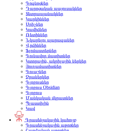
Գոգնոցներ
Դպրոցական պայուսակներ
Տետրապանակներ
Կարկիններ
Սրիչներ
Կավիճներ
Ռետիններ
Նկարելու պարագաներ
Վրձիններ
Ֆլոմաստերներ
Գունավոր մատիտներ
Կտորային, ակրիլային ներկեր
Յուղամատիտներ
Գուաշներ
Ջրաներկեր
Գլոբուսներ
Գլոբուս Obsidian
Գլոբուս
Մանկական մկրատներ
Պլաստիլին
Կավ
Գրասենյակային կահույք
Գրասենյակային աթոռներ
Շարժական աթոռներ