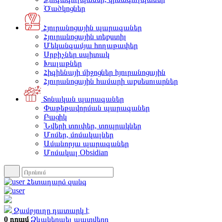
Ծածկոցներ
Հյուրանոցային պարագաներ
Հյուրանոցային տեքստիլ
Մեկանգամյա հողաթափեր
Սրբիչներ սպիտակ
Խալաթներ
Հիգիենայի միջոցներ հյուրանոցային
Հյուրանոցային համարի աքսեսուարներ
Տոնական պարագաներ
Փաթեթավորման պարագաներ
Բացիկ
Նվերի տուփեր, տոպրակներ
Մոմեր, մոմակալներ
Ամանորյա պարագաներ
Մոմակալ Obsidian
Հետադարձ զանգ
Զամբյուղը դատարկ է
0 դրամ
Ձևակերպել պատվերը