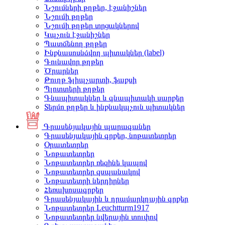
Նշումների թղթեր, էջանիշներ
Նշումի թղթեր
Նշումի թղթեր տրցակներով
Կպչուն էջանիշներ
Պատճենող թղթեր
Ինքնասոսնձվող պիտակներ (label)
Գունավոր թղթեր
Ծրարներ
Թուղթ ֆլիպչարտի, ֆաքսի
Պլոտտերի թղթեր
Գնապիտակներ և գնապիտակի սարքեր
Տերմո թղթեր և ինքնակպչուն պիտակներ
Գրասենյակային պարագաներ
Գրասենյակային գրքեր, նոթատետրեր
Օրատետրեր
Նոթատետրեր
Նոթատետրեր ռեզինե կապով
Նոթատետրեր զսպանակով
Նոթատետրի ներդիրներ
Հեռախոսագրքեր
Գրասենյակային և դրամարկղային գրքեր
Նոթատետրեր Leuchtturm1917
Նոթատետրեր նվերային տուփով