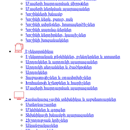
Մազերի հարդարման միջոցներ
Մազերի ներկման պարագաներ
Կոշիկների խնամք
Կոշիկի ներկ, քսուք, ոսկ
Կոշիկի սփրեյներ, հոտազերծիչներ
Կոշիկի սպունգ-ներկեր
Կոշիկի ներդիրներ, կապիչներ
Կոշիկի խոզանակներ
Էլեկտրոնիկա
Էլեկտրական թեյնիկներ, բլենդերներ և տոստեր
Արդուկներ և արդուկի պարագաներ
Արդուկի սեղաններ և ծածկոցներ
Արդուկներ
Տաքացուցիչներ և օդափոխիչներ
Խոհանոցի կշեռքներ և հարիչներ
Մազերի հարդարման պարագաներ
Համակարգչային տեխնիկա և աքսեսուարներ
Ստեղնաշարեր
Մկնիկներ և գորգեր
Տեխնիկայի խնամքի պարագաներ
Հիշողության կրիչներ
Ականջակալներ