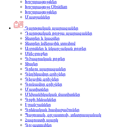
Խոշորացույցներ
Խոշորացույց Obsidian
Խոշորացույցներ
Մատյաններ
Դպրոցական պարագաներ
Դպրոցական թղթյա պարագաներ
Տետրեր և կազմեր
Տետրեր նվերային տուփով
Ալբոմներ և նկարչական թղթեր
Սկեչբուքեր
Գծագրական թղթեր
Տիպեր
Գրելու պարագաներ
Գնդիկավոր գրիչներ
Գելային գրիչներ
Գունավոր գրիչներ
Մատիտներ
Մեխանիկական մատիտներ
Գրքի հենակներ
Էջանշաններ
Գրենական հավաքածուներ
Պայուսակ, գրչատուփ, տետրապանակ
Հագուստի պարկ
Գրչատուփեր