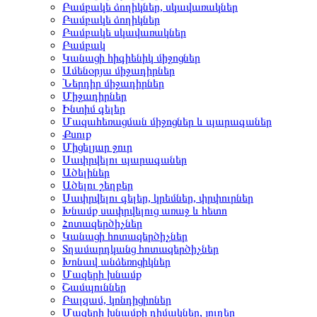
Բամբակե ձողիկներ, սկավառակներ
Բամբակե ձողիկներ
Բամբակե սկավառակներ
Բամբակ
Կանացի հիգիենիկ միջոցներ
Ամենօրյա միջադիրներ
Ներդիր միջադիրներ
Միջադիրներ
Ինտիմ գելեր
Մազահեռացման միջոցներ և պարագաներ
Քսուք
Միցելյար ջուր
Սափրվելու պարագաներ
Ածելիներ
Ածելու շեղբեր
Սափրվելու գելեր, կրեմներ, փրփուրներ
Խնամք սափրվելուց առաջ և հետո
Հոտազերծիչներ
Կանացի հոտազերծիչներ
Տղամարդկանց հոտազերծիչներ
Խոնավ անձեռոցիկներ
Մազերի խնամք
Շամպուններ
Բալզամ, կոնդիցիոներ
Մազերի խնամքի դիմակներ, յուղեր