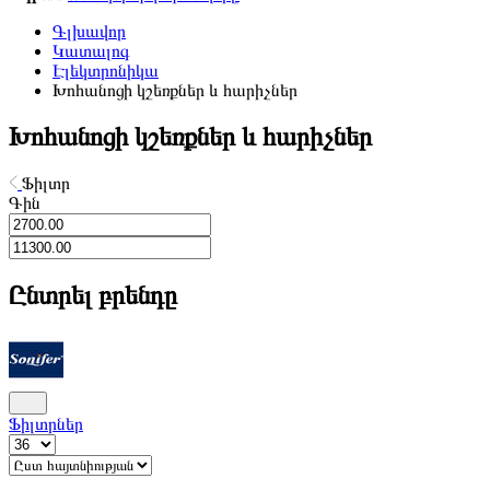
Գլխավոր
Կատալոգ
Էլեկտրոնիկա
Խոհանոցի կշեռքներ և հարիչներ
Խոհանոցի կշեռքներ և հարիչներ
Ֆիլտր
Գին
Ընտրել բրենդը
Ֆիլտրներ