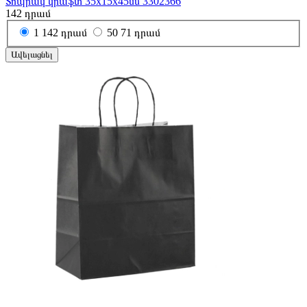
Տոպրակ կրաֆտ 35x15x45սմ 3302366
142
դրամ
1
142 դրամ
50
71 դրամ
Ավելացնել