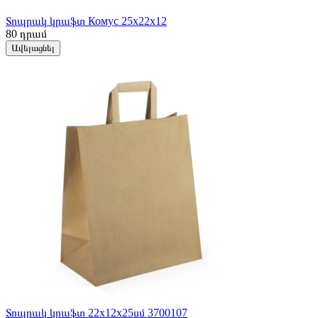
Տոպրակ կրաֆտ Комус 25x22x12
80
դրամ
Ավելացնել
Տոպրակ կրաֆտ 22x12x25սմ 3700107