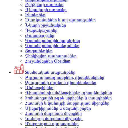
Բրիֆինգի աթոռներ
Ղեկավարի աթոռներ
Ինտերիեր
Ծաղկամաններ և այլ պարագաներ
Նկարի շրջանակներ
Դարակաշարեր
Ժամացույցներ
Գրասենյակային կախիչներ
Գրասենյակային սեղաններ
Ցուցափեղկեր
Չհրկիզվող պահարաններ
Հուշանվերներ Obsidian
Տնտեսական ապրանքներ
Թղթյա արտադրանքներ, դիսպենսերներ
Զուգարանի թղթեր և դիսպենսերներ
Անձեռոցիկներ
Դիսպենսերի անձեռոցիկներ, դիսպենսերներ
Խոհանոցային թղթե սրբիչներ և տակդիրներ
Հատակի և կահույքի մաքրության միջոցներ
Միկրոֆիբրաներ և սեղանի շորեր
Հատակի մաքրման միջոցներ
Կահույքի մաքրման միջոցներ
Մաքրության պարագաներ