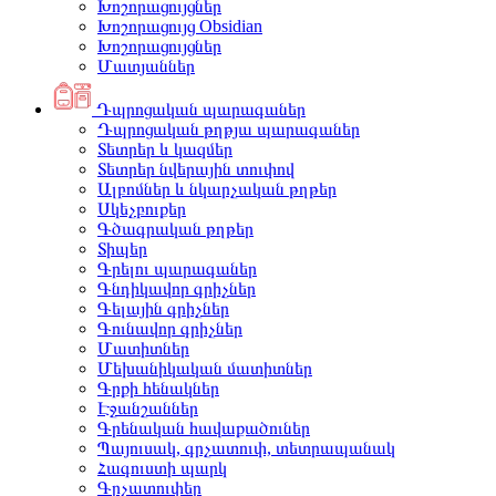
Խոշորացույցներ
Խոշորացույց Obsidian
Խոշորացույցներ
Մատյաններ
Դպրոցական պարագաներ
Դպրոցական թղթյա պարագաներ
Տետրեր և կազմեր
Տետրեր նվերային տուփով
Ալբոմներ և նկարչական թղթեր
Սկեչբուքեր
Գծագրական թղթեր
Տիպեր
Գրելու պարագաներ
Գնդիկավոր գրիչներ
Գելային գրիչներ
Գունավոր գրիչներ
Մատիտներ
Մեխանիկական մատիտներ
Գրքի հենակներ
Էջանշաններ
Գրենական հավաքածուներ
Պայուսակ, գրչատուփ, տետրապանակ
Հագուստի պարկ
Գրչատուփեր