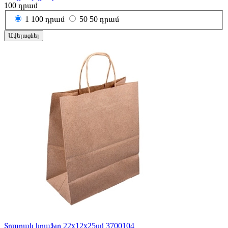
100
դրամ
1
100 դրամ
50
50 դրամ
Ավելացնել
Տոպրակ կրաֆտ 22x12x25սմ 3700104