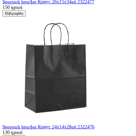
Տոպրակ կրաֆտ Комус 26х15х34սմ 2322477
150
դրամ
Ավելացնել
Տոպրակ կրաֆտ Комус 24х14х28սմ 2322476
130
դրամ