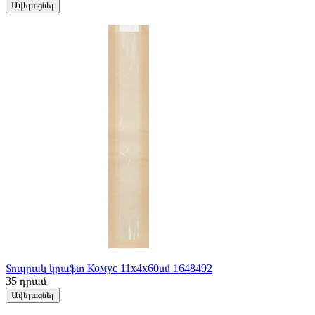
Ավելացնել
Տոպրակ կրաֆտ Комус 11x4x60սմ 1648492
35
դրամ
Ավելացնել