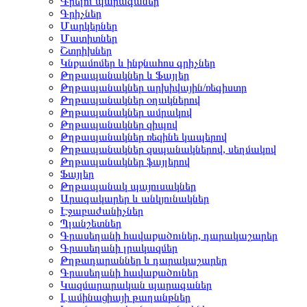
Գրելու պարագաներ
Գրիչներ
Մարկերներ
Մատիտներ
Շտրիխներ
Կնքամոմեր և ինքնահոս գրիչներ
Թղթապանակներ և Ֆայլեր
Թղթապանակներ արխիվային/ռեգիստր
Թղթապանակներ օղակներով
Թղթապանակներ ամրակով
Թղթապանակներ զիպով
Թղթապանակներ ռեզինե կապերով
Թղթապանակներ զսպանակներով, սեղմակով
Թղթապանակներ ֆայլերով
Ֆայլեր
Թղթապանակ պայուսակներ
Արագակարեր և անկյունակներ
Էջաբաժանիչներ
Պլանշետներ
Գրասեղանի հավաքածուներ, դարակաշարեր
Գրասեղանի լրակազմեր
Թղթադարաններ և դարակաշարեր
Գրասեղանի հավաքածուներ
Կազմարարական պարագաներ
Լամինացիայի թաղանթներ