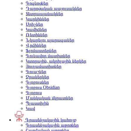
Գոգնոցներ
Դպրոցական պայուսակներ
Տետրապանակներ
Կարկիններ
Սրիչներ
Կավիճներ
Ռետիններ
Նկարելու պարագաներ
Վրձիններ
Ֆլոմաստերներ
Գունավոր մատիտներ
Կտորային, ակրիլային ներկեր
Յուղամատիտներ
Գուաշներ
Ջրաներկեր
Գլոբուսներ
Գլոբուս Obsidian
Գլոբուս
Մանկական մկրատներ
Պլաստիլին
Կավ
Գրասենյակային կահույք
Գրասենյակային աթոռներ
Շարժական աթոռներ