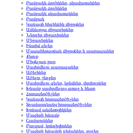
Բամբակե ձողիկներ, սկավառակներ
Բամբակե ձողիկներ
Բամբակե սկավառակներ
Բամբակ
Կանացի հիգիենիկ միջոցներ
Ամենօրյա միջադիրներ
Ներդիր միջադիրներ
Միջադիրներ
Ինտիմ գելեր
Մազահեռացման միջոցներ և պարագաներ
Քսուք
Միցելյար ջուր
Սափրվելու պարագաներ
Ածելիներ
Ածելու շեղբեր
Սափրվելու գելեր, կրեմներ, փրփուրներ
Խնամք սափրվելուց առաջ և հետո
Հոտազերծիչներ
Կանացի հոտազերծիչներ
Տղամարդկանց հոտազերծիչներ
Խոնավ անձեռոցիկներ
Մազերի խնամք
Շամպուններ
Բալզամ, կոնդիցիոներ
Մազերի խնամքի դիմակներ, յուղեր