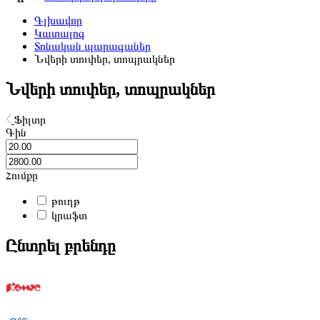
Գլխավոր
Կատալոգ
Տոնական պարագաներ
Նվերի տուփեր, տոպրակներ
Նվերի տուփեր, տոպրակներ
Ֆիլտր
Գին
Հումքը
թուղթ
կրաֆտ
Ընտրել բրենդը