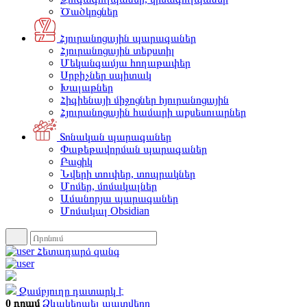
Ծածկոցներ
Հյուրանոցային պարագաներ
Հյուրանոցային տեքստիլ
Մեկանգամյա հողաթափեր
Սրբիչներ սպիտակ
Խալաթներ
Հիգիենայի միջոցներ հյուրանոցային
Հյուրանոցային համարի աքսեսուարներ
Տոնական պարագաներ
Փաթեթավորման պարագաներ
Բացիկ
Նվերի տուփեր, տոպրակներ
Մոմեր, մոմակալներ
Ամանորյա պարագաներ
Մոմակալ Obsidian
Հետադարձ զանգ
Զամբյուղը դատարկ է
0 դրամ
Ձևակերպել պատվերը