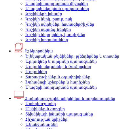
Մազերի հարդարման միջոցներ
Մազերի ներկման պարագաներ
Կոշիկների խնամք
Կոշիկի ներկ, քսուք, ոսկ
Կոշիկի սփրեյներ, հոտազերծիչներ
Կոշիկի սպունգ-ներկեր
Կոշիկի ներդիրներ, կապիչներ
Կոշիկի խոզանակներ
Էլեկտրոնիկա
Էլեկտրական թեյնիկներ, բլենդերներ և տոստեր
Արդուկներ և արդուկի պարագաներ
Արդուկի սեղաններ և ծածկոցներ
Արդուկներ
Տաքացուցիչներ և օդափոխիչներ
Խոհանոցի կշեռքներ և հարիչներ
Մազերի հարդարման պարագաներ
Համակարգչային տեխնիկա և աքսեսուարներ
Ստեղնաշարեր
Մկնիկներ և գորգեր
Տեխնիկայի խնամքի պարագաներ
Հիշողության կրիչներ
Ականջակալներ