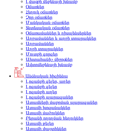
Լվացքի մեքենայի խնամք
Օճառներ
Հեղուկ օճառներ
Չոր օճառներ
Մանկական օճառներ
Տնտեսական օճառներ
Օճառամաններ և դիսպենսերներ
Աղբամաններ և աղբի տոպրակներ
Աղբամաններ
Աղբի տոպրակներ
Մուտքի գորգեր
Ախտահանիչ միջոցներ
Ավտոմեքենայի խնամք
Անձնական հիգիենա
Լոգանքի գելեր, աղեր
Լոգանքի գելեր
Լոգանքի աղեր
Լոգանքի պարագաներ
Ատամների մաքրման պարագաներ
Ատամի խոզանակներ
Ատամի մածուկներ
Բերանի ողողման հեղուկներ
Ատամի թելեր
Ատամի փայտիկներ