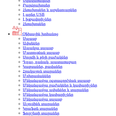
Սկավառակներ
Բարձրախոսեր
Հեռախոսներ և աքսեսուարներ
Լարեր USB
Լիցքավորիչներ
Հեռախոսներ
Օֆիսային խոհանոց
Սպասք
Ափսեներ
Ապակյա սպասք
Մատուցման սպասք
Սուրճի և թեյի բաժակներ
Գդալ, դանակ, պատառաքաղ
Կաթսաներ, թավաներ
Հրակայուն տարաներ
Մոխրամաններ
Մեկանգամյա օգտագործման սպասք
Մեկանգամյա բաժակներ և կափարիչներ
Մեկանգամյա ափսեներ և տարաներ
Մեկանգամյա կափարիչներ
Մեկանգամյա սպասք
Ալյումինե տարաներ
Կրաֆտե տարաներ
Ֆուրշետի տարաներ