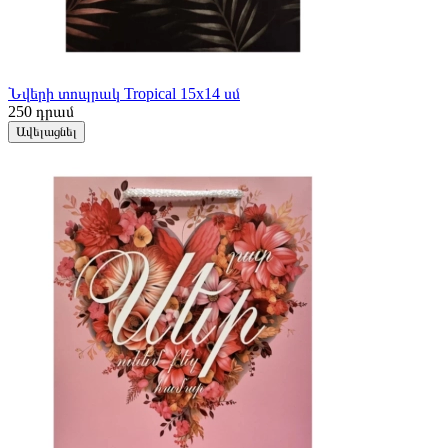
Նվերի տոպրակ Tropical 15x14 սմ
250
դրամ
Ավելացնել