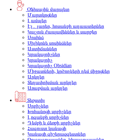
Օֆիսային վարպետ
Մարտկոցներ
Լամպեր
Էլ․ լարեր, հոսանքի ադապտերներ
Կպչուն ժապավեններ և սարքեր
Սոսինձ
Սիլիկոնե սոսինձներ
Աստիճաններ
Կրակայրիչներ
Կրակայրիչ
Կրակայրիչ Obsidian
Միջատների, կրծողների դեմ միջոցներ
Արկղեր
Տեղափոխման արկղեր
Առաքման արկղեր
Տեքստիլ
Սրբիչներ
Խոհանոցի սրբիչներ
Լոգանքի սրբիչներ
Դեմքի և ձեռքի սրբիչներ
Հագուստ կանացի
Կանացի գիշերազգեստներ
Զուգագուլպաներ, կիսագուլպաներ