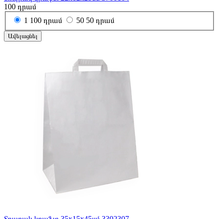
100
դրամ
1
100 դրամ
50
50 դրամ
Ավելացնել
Տոպրակ կրաֆտ 35x15x45սմ 3302307