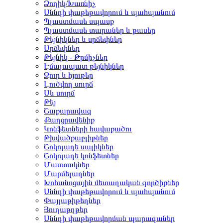
Ձողիկ/Խառնիչ
Սննդի փաթեթավորում և պահպանում
Պլաստմասե սպասք
Պլաստմասե տարաներ և թասեր
Թեյնիկներ և սրճեփներ
Սրճեփներ
Թեյնիկ - Թրմիչներ
Էմալապատ թեյնիկներ
Ջուր և հյութեր
Լուծվող սուրճ
Սև սուրճ
Թեյ
Շաքարավազ
Քաղցրավենիք
Կոնֆետների հավաքածու
Թխվածքաբլիթներ
Շոկոլադե սալիկներ
Շոկոլադե կոնֆետներ
Մաստակներ
Մարմելադներ
Խոհանոցային մետաղական գործիքներ
Սննդի փաթեթավորում և պահպանում
Փայլաթիթեղներ
Յուղաթղթեր
Սննդի փաթեթավորման պարագաներ