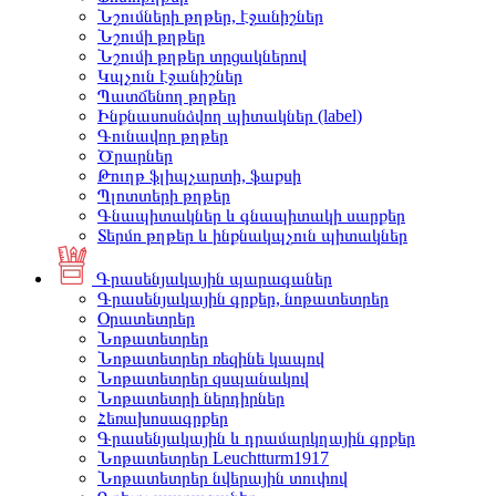
Նշումների թղթեր, էջանիշներ
Նշումի թղթեր
Նշումի թղթեր տրցակներով
Կպչուն էջանիշներ
Պատճենող թղթեր
Ինքնասոսնձվող պիտակներ (label)
Գունավոր թղթեր
Ծրարներ
Թուղթ ֆլիպչարտի, ֆաքսի
Պլոտտերի թղթեր
Գնապիտակներ և գնապիտակի սարքեր
Տերմո թղթեր և ինքնակպչուն պիտակներ
Գրասենյակային պարագաներ
Գրասենյակային գրքեր, նոթատետրեր
Օրատետրեր
Նոթատետրեր
Նոթատետրեր ռեզինե կապով
Նոթատետրեր զսպանակով
Նոթատետրի ներդիրներ
Հեռախոսագրքեր
Գրասենյակային և դրամարկղային գրքեր
Նոթատետրեր Leuchtturm1917
Նոթատետրեր նվերային տուփով