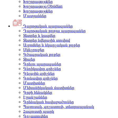
Խոշորացույցներ
Խոշորացույց Obsidian
Խոշորացույցներ
Մատյաններ
Դպրոցական պարագաներ
Դպրոցական թղթյա պարագաներ
Տետրեր և կազմեր
Տետրեր նվերային տուփով
Ալբոմներ և նկարչական թղթեր
Սկեչբուքեր
Գծագրական թղթեր
Տիպեր
Գրելու պարագաներ
Գնդիկավոր գրիչներ
Գելային գրիչներ
Գունավոր գրիչներ
Մատիտներ
Մեխանիկական մատիտներ
Գրքի հենակներ
Էջանշաններ
Գրենական հավաքածուներ
Պայուսակ, գրչատուփ, տետրապանակ
Հագուստի պարկ
Գրչատուփեր