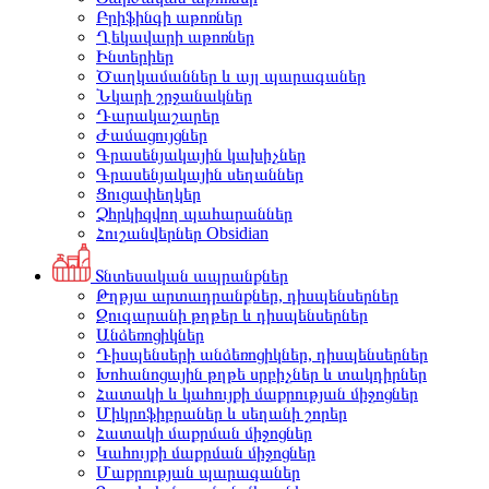
Բրիֆինգի աթոռներ
Ղեկավարի աթոռներ
Ինտերիեր
Ծաղկամաններ և այլ պարագաներ
Նկարի շրջանակներ
Դարակաշարեր
Ժամացույցներ
Գրասենյակային կախիչներ
Գրասենյակային սեղաններ
Ցուցափեղկեր
Չհրկիզվող պահարաններ
Հուշանվերներ Obsidian
Տնտեսական ապրանքներ
Թղթյա արտադրանքներ, դիսպենսերներ
Զուգարանի թղթեր և դիսպենսերներ
Անձեռոցիկներ
Դիսպենսերի անձեռոցիկներ, դիսպենսերներ
Խոհանոցային թղթե սրբիչներ և տակդիրներ
Հատակի և կահույքի մաքրության միջոցներ
Միկրոֆիբրաներ և սեղանի շորեր
Հատակի մաքրման միջոցներ
Կահույքի մաքրման միջոցներ
Մաքրության պարագաներ