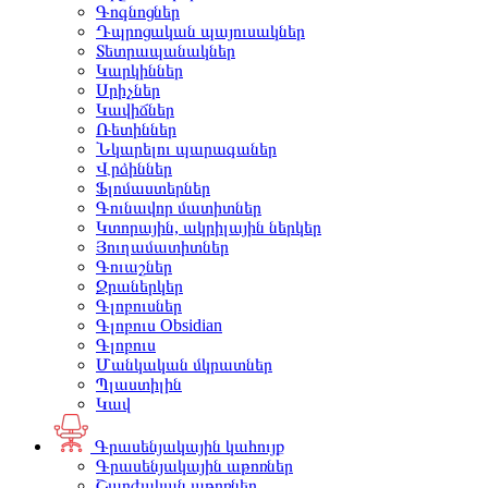
Գոգնոցներ
Դպրոցական պայուսակներ
Տետրապանակներ
Կարկիններ
Սրիչներ
Կավիճներ
Ռետիններ
Նկարելու պարագաներ
Վրձիններ
Ֆլոմաստերներ
Գունավոր մատիտներ
Կտորային, ակրիլային ներկեր
Յուղամատիտներ
Գուաշներ
Ջրաներկեր
Գլոբուսներ
Գլոբուս Obsidian
Գլոբուս
Մանկական մկրատներ
Պլաստիլին
Կավ
Գրասենյակային կահույք
Գրասենյակային աթոռներ
Շարժական աթոռներ