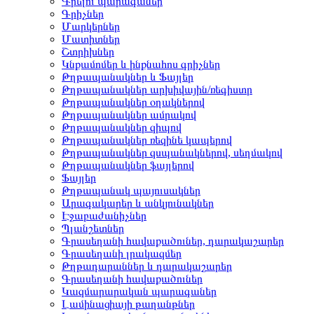
Գրելու պարագաներ
Գրիչներ
Մարկերներ
Մատիտներ
Շտրիխներ
Կնքամոմեր և ինքնահոս գրիչներ
Թղթապանակներ և Ֆայլեր
Թղթապանակներ արխիվային/ռեգիստր
Թղթապանակներ օղակներով
Թղթապանակներ ամրակով
Թղթապանակներ զիպով
Թղթապանակներ ռեզինե կապերով
Թղթապանակներ զսպանակներով, սեղմակով
Թղթապանակներ ֆայլերով
Ֆայլեր
Թղթապանակ պայուսակներ
Արագակարեր և անկյունակներ
Էջաբաժանիչներ
Պլանշետներ
Գրասեղանի հավաքածուներ, դարակաշարեր
Գրասեղանի լրակազմեր
Թղթադարաններ և դարակաշարեր
Գրասեղանի հավաքածուներ
Կազմարարական պարագաներ
Լամինացիայի թաղանթներ