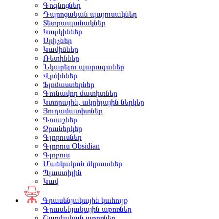
Գոգնոցներ
Դպրոցական պայուսակներ
Տետրապանակներ
Կարկիններ
Սրիչներ
Կավիճներ
Ռետիններ
Նկարելու պարագաներ
Վրձիններ
Ֆլոմաստերներ
Գունավոր մատիտներ
Կտորային, ակրիլային ներկեր
Յուղամատիտներ
Գուաշներ
Ջրաներկեր
Գլոբուսներ
Գլոբուս Obsidian
Գլոբուս
Մանկական մկրատներ
Պլաստիլին
Կավ
Գրասենյակային կահույք
Գրասենյակային աթոռներ
Շարժական աթոռներ