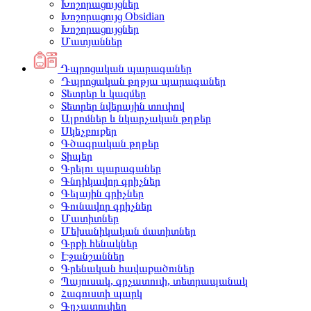
Խոշորացույցներ
Խոշորացույց Obsidian
Խոշորացույցներ
Մատյաններ
Դպրոցական պարագաներ
Դպրոցական թղթյա պարագաներ
Տետրեր և կազմեր
Տետրեր նվերային տուփով
Ալբոմներ և նկարչական թղթեր
Սկեչբուքեր
Գծագրական թղթեր
Տիպեր
Գրելու պարագաներ
Գնդիկավոր գրիչներ
Գելային գրիչներ
Գունավոր գրիչներ
Մատիտներ
Մեխանիկական մատիտներ
Գրքի հենակներ
Էջանշաններ
Գրենական հավաքածուներ
Պայուսակ, գրչատուփ, տետրապանակ
Հագուստի պարկ
Գրչատուփեր