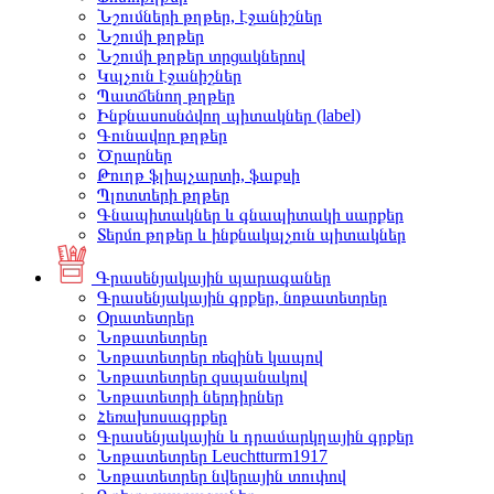
Նշումների թղթեր, էջանիշներ
Նշումի թղթեր
Նշումի թղթեր տրցակներով
Կպչուն էջանիշներ
Պատճենող թղթեր
Ինքնասոսնձվող պիտակներ (label)
Գունավոր թղթեր
Ծրարներ
Թուղթ ֆլիպչարտի, ֆաքսի
Պլոտտերի թղթեր
Գնապիտակներ և գնապիտակի սարքեր
Տերմո թղթեր և ինքնակպչուն պիտակներ
Գրասենյակային պարագաներ
Գրասենյակային գրքեր, նոթատետրեր
Օրատետրեր
Նոթատետրեր
Նոթատետրեր ռեզինե կապով
Նոթատետրեր զսպանակով
Նոթատետրի ներդիրներ
Հեռախոսագրքեր
Գրասենյակային և դրամարկղային գրքեր
Նոթատետրեր Leuchtturm1917
Նոթատետրեր նվերային տուփով