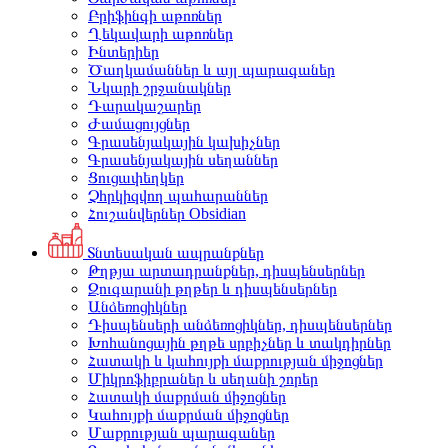
Բրիֆինգի աթոռներ
Ղեկավարի աթոռներ
Ինտերիեր
Ծաղկամաններ և այլ պարագաներ
Նկարի շրջանակներ
Դարակաշարեր
Ժամացույցներ
Գրասենյակային կախիչներ
Գրասենյակային սեղաններ
Ցուցափեղկեր
Չհրկիզվող պահարաններ
Հուշանվերներ Obsidian
Տնտեսական ապրանքներ
Թղթյա արտադրանքներ, դիսպենսերներ
Զուգարանի թղթեր և դիսպենսերներ
Անձեռոցիկներ
Դիսպենսերի անձեռոցիկներ, դիսպենսերներ
Խոհանոցային թղթե սրբիչներ և տակդիրներ
Հատակի և կահույքի մաքրության միջոցներ
Միկրոֆիբրաներ և սեղանի շորեր
Հատակի մաքրման միջոցներ
Կահույքի մաքրման միջոցներ
Մաքրության պարագաներ