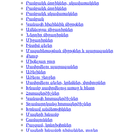
Բամբակե ձողիկներ, սկավառակներ
Բամբակե ձողիկներ
Բամբակե սկավառակներ
Բամբակ
Կանացի հիգիենիկ միջոցներ
Ամենօրյա միջադիրներ
Ներդիր միջադիրներ
Միջադիրներ
Ինտիմ գելեր
Մազահեռացման միջոցներ և պարագաներ
Քսուք
Միցելյար ջուր
Սափրվելու պարագաներ
Ածելիներ
Ածելու շեղբեր
Սափրվելու գելեր, կրեմներ, փրփուրներ
Խնամք սափրվելուց առաջ և հետո
Հոտազերծիչներ
Կանացի հոտազերծիչներ
Տղամարդկանց հոտազերծիչներ
Խոնավ անձեռոցիկներ
Մազերի խնամք
Շամպուններ
Բալզամ, կոնդիցիոներ
Մազերի խնամքի դիմակներ, յուղեր