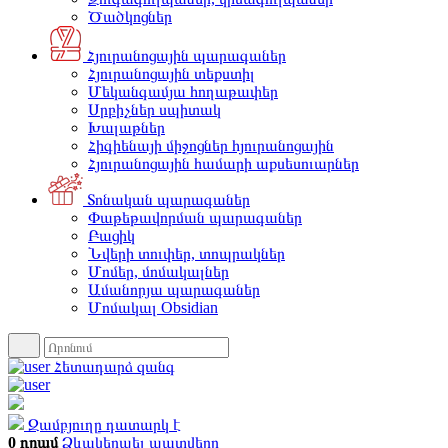
Ծածկոցներ
Հյուրանոցային պարագաներ
Հյուրանոցային տեքստիլ
Մեկանգամյա հողաթափեր
Սրբիչներ սպիտակ
Խալաթներ
Հիգիենայի միջոցներ հյուրանոցային
Հյուրանոցային համարի աքսեսուարներ
Տոնական պարագաներ
Փաթեթավորման պարագաներ
Բացիկ
Նվերի տուփեր, տոպրակներ
Մոմեր, մոմակալներ
Ամանորյա պարագաներ
Մոմակալ Obsidian
Հետադարձ զանգ
Զամբյուղը դատարկ է
0 դրամ
Ձևակերպել պատվերը