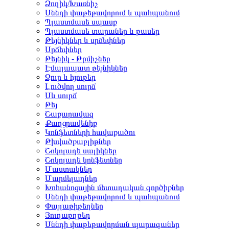
Ձողիկ/Խառնիչ
Սննդի փաթեթավորում և պահպանում
Պլաստմասե սպասք
Պլաստմասե տարաներ և թասեր
Թեյնիկներ և սրճեփներ
Սրճեփներ
Թեյնիկ - Թրմիչներ
Էմալապատ թեյնիկներ
Ջուր և հյութեր
Լուծվող սուրճ
Սև սուրճ
Թեյ
Շաքարավազ
Քաղցրավենիք
Կոնֆետների հավաքածու
Թխվածքաբլիթներ
Շոկոլադե սալիկներ
Շոկոլադե կոնֆետներ
Մաստակներ
Մարմելադներ
Խոհանոցային մետաղական գործիքներ
Սննդի փաթեթավորում և պահպանում
Փայլաթիթեղներ
Յուղաթղթեր
Սննդի փաթեթավորման պարագաներ