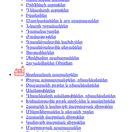
Բրիֆինգի աթոռներ
Ղեկավարի աթոռներ
Ինտերիեր
Ծաղկամաններ և այլ պարագաներ
Նկարի շրջանակներ
Դարակաշարեր
Ժամացույցներ
Գրասենյակային կախիչներ
Գրասենյակային սեղաններ
Ցուցափեղկեր
Չհրկիզվող պահարաններ
Հուշանվերներ Obsidian
Տնտեսական ապրանքներ
Թղթյա արտադրանքներ, դիսպենսերներ
Զուգարանի թղթեր և դիսպենսերներ
Անձեռոցիկներ
Դիսպենսերի անձեռոցիկներ, դիսպենսերներ
Խոհանոցային թղթե սրբիչներ և տակդիրներ
Հատակի և կահույքի մաքրության միջոցներ
Միկրոֆիբրաներ և սեղանի շորեր
Հատակի մաքրման միջոցներ
Կահույքի մաքրման միջոցներ
Մաքրության պարագաներ