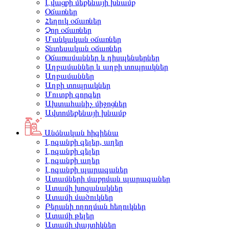
Լվացքի մեքենայի խնամք
Օճառներ
Հեղուկ օճառներ
Չոր օճառներ
Մանկական օճառներ
Տնտեսական օճառներ
Օճառամաններ և դիսպենսերներ
Աղբամաններ և աղբի տոպրակներ
Աղբամաններ
Աղբի տոպրակներ
Մուտքի գորգեր
Ախտահանիչ միջոցներ
Ավտոմեքենայի խնամք
Անձնական հիգիենա
Լոգանքի գելեր, աղեր
Լոգանքի գելեր
Լոգանքի աղեր
Լոգանքի պարագաներ
Ատամների մաքրման պարագաներ
Ատամի խոզանակներ
Ատամի մածուկներ
Բերանի ողողման հեղուկներ
Ատամի թելեր
Ատամի փայտիկներ