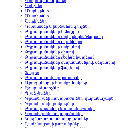
Գրելու պարագաներ
Գրիչներ
Մարկերներ
Մատիտներ
Շտրիխներ
Կնքամոմեր և ինքնահոս գրիչներ
Թղթապանակներ և Ֆայլեր
Թղթապանակներ արխիվային/ռեգիստր
Թղթապանակներ օղակներով
Թղթապանակներ ամրակով
Թղթապանակներ զիպով
Թղթապանակներ ռեզինե կապերով
Թղթապանակներ զսպանակներով, սեղմակով
Թղթապանակներ ֆայլերով
Ֆայլեր
Թղթապանակ պայուսակներ
Արագակարեր և անկյունակներ
Էջաբաժանիչներ
Պլանշետներ
Գրասեղանի հավաքածուներ, դարակաշարեր
Գրասեղանի լրակազմեր
Թղթադարաններ և դարակաշարեր
Գրասեղանի հավաքածուներ
Կազմարարական պարագաներ
Լամինացիայի թաղանթներ