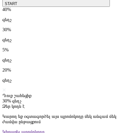
START
40%
զեղչ
30%
զեղչ
5%
զեղչ
20%
զեղչ
Դուք շահեցիք
30%
զեղչ
Ձեր կոդն է
Կարող եք օգտագործել այս պրոմոկոդը մեկ անգամ մեկ
ժամվա ընթացքում
Կիրառել պրոմոկոդը