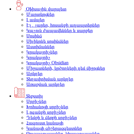
Օֆիսային վարպետ
Մարտկոցներ
Լամպեր
Էլ․ լարեր, հոսանքի ադապտերներ
Կպչուն ժապավեններ և սարքեր
Սոսինձ
Սիլիկոնե սոսինձներ
Աստիճաններ
Կրակայրիչներ
Կրակայրիչ
Կրակայրիչ Obsidian
Միջատների, կրծողների դեմ միջոցներ
Արկղեր
Տեղափոխման արկղեր
Առաքման արկղեր
Տեքստիլ
Սրբիչներ
Խոհանոցի սրբիչներ
Լոգանքի սրբիչներ
Դեմքի և ձեռքի սրբիչներ
Հագուստ կանացի
Կանացի գիշերազգեստներ
Զուգագուլպաներ, կիսագուլպաներ