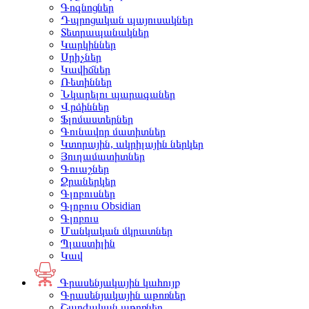
Գոգնոցներ
Դպրոցական պայուսակներ
Տետրապանակներ
Կարկիններ
Սրիչներ
Կավիճներ
Ռետիններ
Նկարելու պարագաներ
Վրձիններ
Ֆլոմաստերներ
Գունավոր մատիտներ
Կտորային, ակրիլային ներկեր
Յուղամատիտներ
Գուաշներ
Ջրաներկեր
Գլոբուսներ
Գլոբուս Obsidian
Գլոբուս
Մանկական մկրատներ
Պլաստիլին
Կավ
Գրասենյակային կահույք
Գրասենյակային աթոռներ
Շարժական աթոռներ