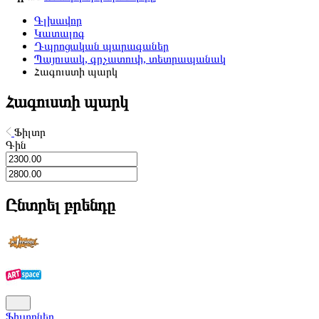
Գլխավոր
Կատալոգ
Դպրոցական պարագաներ
Պայուսակ, գրչատուփ, տետրապանակ
Հագուստի պարկ
Հագուստի պարկ
Ֆիլտր
Գին
Ընտրել բրենդը
Ֆիլտրներ