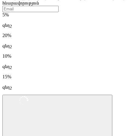
հնարավորություն
5%
զեղչ
20%
զեղչ
10%
զեղչ
15%
զեղչ