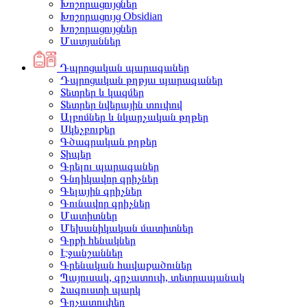
Խոշորացույցներ
Խոշորացույց Obsidian
Խոշորացույցներ
Մատյաններ
Դպրոցական պարագաներ
Դպրոցական թղթյա պարագաներ
Տետրեր և կազմեր
Տետրեր նվերային տուփով
Ալբոմներ և նկարչական թղթեր
Սկեչբուքեր
Գծագրական թղթեր
Տիպեր
Գրելու պարագաներ
Գնդիկավոր գրիչներ
Գելային գրիչներ
Գունավոր գրիչներ
Մատիտներ
Մեխանիկական մատիտներ
Գրքի հենակներ
Էջանշաններ
Գրենական հավաքածուներ
Պայուսակ, գրչատուփ, տետրապանակ
Հագուստի պարկ
Գրչատուփեր