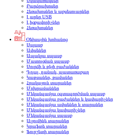
Սկավառակներ
Բարձրախոսեր
Հեռախոսներ և աքսեսուարներ
Լարեր USB
Լիցքավորիչներ
Հեռախոսներ
Օֆիսային խոհանոց
Սպասք
Ափսեներ
Ապակյա սպասք
Մատուցման սպասք
Սուրճի և թեյի բաժակներ
Գդալ, դանակ, պատառաքաղ
Կաթսաներ, թավաներ
Հրակայուն տարաներ
Մոխրամաններ
Մեկանգամյա օգտագործման սպասք
Մեկանգամյա բաժակներ և կափարիչներ
Մեկանգամյա ափսեներ և տարաներ
Մեկանգամյա կափարիչներ
Մեկանգամյա սպասք
Ալյումինե տարաներ
Կրաֆտե տարաներ
Ֆուրշետի տարաներ