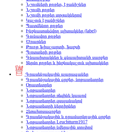
Նշումների թղթեր, էջանիշներ
Նշումի թղթեր
Նշումի թղթեր տրցակներով
Կպչուն էջանիշներ
Պատճենող թղթեր
Ինքնասոսնձվող պիտակներ (label)
Գունավոր թղթեր
Ծրարներ
Թուղթ ֆլիպչարտի, ֆաքսի
Պլոտտերի թղթեր
Գնապիտակներ և գնապիտակի սարքեր
Տերմո թղթեր և ինքնակպչուն պիտակներ
Գրասենյակային պարագաներ
Գրասենյակային գրքեր, նոթատետրեր
Օրատետրեր
Նոթատետրեր
Նոթատետրեր ռեզինե կապով
Նոթատետրեր զսպանակով
Նոթատետրի ներդիրներ
Հեռախոսագրքեր
Գրասենյակային և դրամարկղային գրքեր
Նոթատետրեր Leuchtturm1917
Նոթատետրեր նվերային տուփով