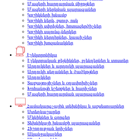
Մազերի հարդարման միջոցներ
Մազերի ներկման պարագաներ
Կոշիկների խնամք
Կոշիկի ներկ, քսուք, ոսկ
Կոշիկի սփրեյներ, հոտազերծիչներ
Կոշիկի սպունգ-ներկեր
Կոշիկի ներդիրներ, կապիչներ
Կոշիկի խոզանակներ
Էլեկտրոնիկա
Էլեկտրական թեյնիկներ, բլենդերներ և տոստեր
Արդուկներ և արդուկի պարագաներ
Արդուկի սեղաններ և ծածկոցներ
Արդուկներ
Տաքացուցիչներ և օդափոխիչներ
Խոհանոցի կշեռքներ և հարիչներ
Մազերի հարդարման պարագաներ
Համակարգչային տեխնիկա և աքսեսուարներ
Ստեղնաշարեր
Մկնիկներ և գորգեր
Տեխնիկայի խնամքի պարագաներ
Հիշողության կրիչներ
Ականջակալներ