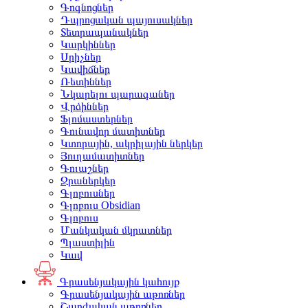
Գոգնոցներ
Դպրոցական պայուսակներ
Տետրապանակներ
Կարկիններ
Սրիչներ
Կավիճներ
Ռետիններ
Նկարելու պարագաներ
Վրձիններ
Ֆլոմաստերներ
Գունավոր մատիտներ
Կտորային, ակրիլային ներկեր
Յուղամատիտներ
Գուաշներ
Ջրաներկեր
Գլոբուսներ
Գլոբուս Obsidian
Գլոբուս
Մանկական մկրատներ
Պլաստիլին
Կավ
Գրասենյակային կահույք
Գրասենյակային աթոռներ
Շարժական աթոռներ