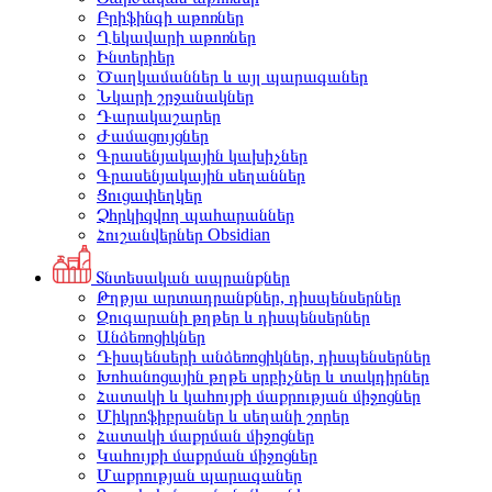
Բրիֆինգի աթոռներ
Ղեկավարի աթոռներ
Ինտերիեր
Ծաղկամաններ և այլ պարագաներ
Նկարի շրջանակներ
Դարակաշարեր
Ժամացույցներ
Գրասենյակային կախիչներ
Գրասենյակային սեղաններ
Ցուցափեղկեր
Չհրկիզվող պահարաններ
Հուշանվերներ Obsidian
Տնտեսական ապրանքներ
Թղթյա արտադրանքներ, դիսպենսերներ
Զուգարանի թղթեր և դիսպենսերներ
Անձեռոցիկներ
Դիսպենսերի անձեռոցիկներ, դիսպենսերներ
Խոհանոցային թղթե սրբիչներ և տակդիրներ
Հատակի և կահույքի մաքրության միջոցներ
Միկրոֆիբրաներ և սեղանի շորեր
Հատակի մաքրման միջոցներ
Կահույքի մաքրման միջոցներ
Մաքրության պարագաներ