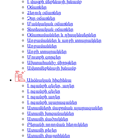
Լվացքի մեքենայի խնամք
Օճառներ
Հեղուկ օճառներ
Չոր օճառներ
Մանկական օճառներ
Տնտեսական օճառներ
Օճառամաններ և դիսպենսերներ
Աղբամաններ և աղբի տոպրակներ
Աղբամաններ
Աղբի տոպրակներ
Մուտքի գորգեր
Ախտահանիչ միջոցներ
Ավտոմեքենայի խնամք
Անձնական հիգիենա
Լոգանքի գելեր, աղեր
Լոգանքի գելեր
Լոգանքի աղեր
Լոգանքի պարագաներ
Ատամների մաքրման պարագաներ
Ատամի խոզանակներ
Ատամի մածուկներ
Բերանի ողողման հեղուկներ
Ատամի թելեր
Ատամի փայտիկներ