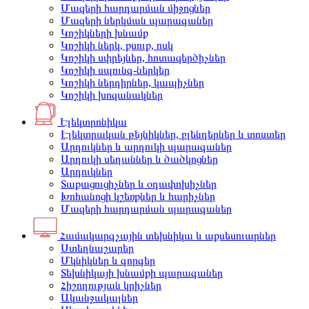
Մազերի հարդարման միջոցներ
Մազերի ներկման պարագաներ
Կոշիկների խնամք
Կոշիկի ներկ, քսուք, ոսկ
Կոշիկի սփրեյներ, հոտազերծիչներ
Կոշիկի սպունգ-ներկեր
Կոշիկի ներդիրներ, կապիչներ
Կոշիկի խոզանակներ
Էլեկտրոնիկա
Էլեկտրական թեյնիկներ, բլենդերներ և տոստեր
Արդուկներ և արդուկի պարագաներ
Արդուկի սեղաններ և ծածկոցներ
Արդուկներ
Տաքացուցիչներ և օդափոխիչներ
Խոհանոցի կշեռքներ և հարիչներ
Մազերի հարդարման պարագաներ
Համակարգչային տեխնիկա և աքսեսուարներ
Ստեղնաշարեր
Մկնիկներ և գորգեր
Տեխնիկայի խնամքի պարագաներ
Հիշողության կրիչներ
Ականջակալներ