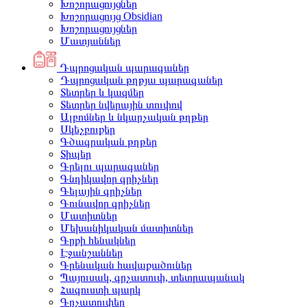
Խոշորացույցներ
Խոշորացույց Obsidian
Խոշորացույցներ
Մատյաններ
Դպրոցական պարագաներ
Դպրոցական թղթյա պարագաներ
Տետրեր և կազմեր
Տետրեր նվերային տուփով
Ալբոմներ և նկարչական թղթեր
Սկեչբուքեր
Գծագրական թղթեր
Տիպեր
Գրելու պարագաներ
Գնդիկավոր գրիչներ
Գելային գրիչներ
Գունավոր գրիչներ
Մատիտներ
Մեխանիկական մատիտներ
Գրքի հենակներ
Էջանշաններ
Գրենական հավաքածուներ
Պայուսակ, գրչատուփ, տետրապանակ
Հագուստի պարկ
Գրչատուփեր