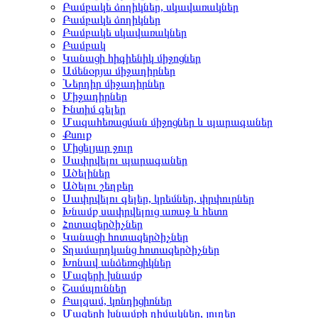
Բամբակե ձողիկներ, սկավառակներ
Բամբակե ձողիկներ
Բամբակե սկավառակներ
Բամբակ
Կանացի հիգիենիկ միջոցներ
Ամենօրյա միջադիրներ
Ներդիր միջադիրներ
Միջադիրներ
Ինտիմ գելեր
Մազահեռացման միջոցներ և պարագաներ
Քսուք
Միցելյար ջուր
Սափրվելու պարագաներ
Ածելիներ
Ածելու շեղբեր
Սափրվելու գելեր, կրեմներ, փրփուրներ
Խնամք սափրվելուց առաջ և հետո
Հոտազերծիչներ
Կանացի հոտազերծիչներ
Տղամարդկանց հոտազերծիչներ
Խոնավ անձեռոցիկներ
Մազերի խնամք
Շամպուններ
Բալզամ, կոնդիցիոներ
Մազերի խնամքի դիմակներ, յուղեր