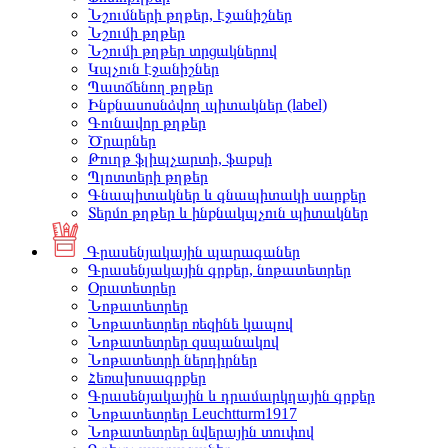
Նշումների թղթեր, էջանիշներ
Նշումի թղթեր
Նշումի թղթեր տրցակներով
Կպչուն էջանիշներ
Պատճենող թղթեր
Ինքնասոսնձվող պիտակներ (label)
Գունավոր թղթեր
Ծրարներ
Թուղթ ֆլիպչարտի, ֆաքսի
Պլոտտերի թղթեր
Գնապիտակներ և գնապիտակի սարքեր
Տերմո թղթեր և ինքնակպչուն պիտակներ
Գրասենյակային պարագաներ
Գրասենյակային գրքեր, նոթատետրեր
Օրատետրեր
Նոթատետրեր
Նոթատետրեր ռեզինե կապով
Նոթատետրեր զսպանակով
Նոթատետրի ներդիրներ
Հեռախոսագրքեր
Գրասենյակային և դրամարկղային գրքեր
Նոթատետրեր Leuchtturm1917
Նոթատետրեր նվերային տուփով