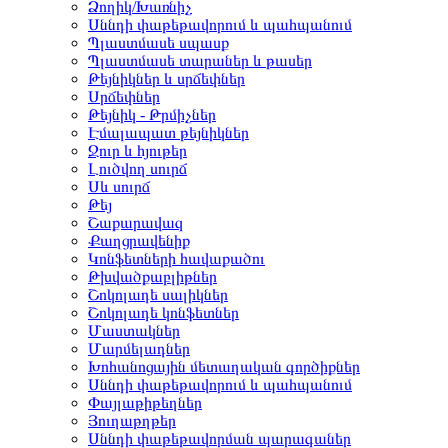
Ձողիկ/Խառնիչ
Սննդի փաթեթավորում և պահպանում
Պլաստմասե սպասք
Պլաստմասե տարաներ և թասեր
Թեյնիկներ և սրճեփներ
Սրճեփներ
Թեյնիկ - Թրմիչներ
Էմալապատ թեյնիկներ
Ջուր և հյութեր
Լուծվող սուրճ
Սև սուրճ
Թեյ
Շաքարավազ
Քաղցրավենիք
Կոնֆետների հավաքածու
Թխվածքաբլիթներ
Շոկոլադե սալիկներ
Շոկոլադե կոնֆետներ
Մաստակներ
Մարմելադներ
Խոհանոցային մետաղական գործիքներ
Սննդի փաթեթավորում և պահպանում
Փայլաթիթեղներ
Յուղաթղթեր
Սննդի փաթեթավորման պարագաներ