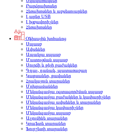
Սկավառակներ
Բարձրախոսեր
Հեռախոսներ և աքսեսուարներ
Լարեր USB
Լիցքավորիչներ
Հեռախոսներ
Օֆիսային խոհանոց
Սպասք
Ափսեներ
Ապակյա սպասք
Մատուցման սպասք
Սուրճի և թեյի բաժակներ
Գդալ, դանակ, պատառաքաղ
Կաթսաներ, թավաներ
Հրակայուն տարաներ
Մոխրամաններ
Մեկանգամյա օգտագործման սպասք
Մեկանգամյա բաժակներ և կափարիչներ
Մեկանգամյա ափսեներ և տարաներ
Մեկանգամյա կափարիչներ
Մեկանգամյա սպասք
Ալյումինե տարաներ
Կրաֆտե տարաներ
Ֆուրշետի տարաներ