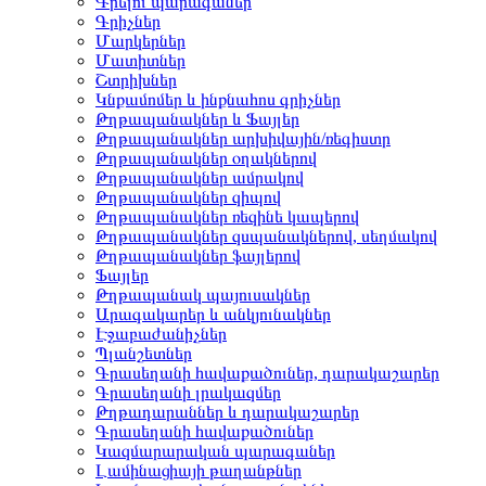
Գրելու պարագաներ
Գրիչներ
Մարկերներ
Մատիտներ
Շտրիխներ
Կնքամոմեր և ինքնահոս գրիչներ
Թղթապանակներ և Ֆայլեր
Թղթապանակներ արխիվային/ռեգիստր
Թղթապանակներ օղակներով
Թղթապանակներ ամրակով
Թղթապանակներ զիպով
Թղթապանակներ ռեզինե կապերով
Թղթապանակներ զսպանակներով, սեղմակով
Թղթապանակներ ֆայլերով
Ֆայլեր
Թղթապանակ պայուսակներ
Արագակարեր և անկյունակներ
Էջաբաժանիչներ
Պլանշետներ
Գրասեղանի հավաքածուներ, դարակաշարեր
Գրասեղանի լրակազմեր
Թղթադարաններ և դարակաշարեր
Գրասեղանի հավաքածուներ
Կազմարարական պարագաներ
Լամինացիայի թաղանթներ