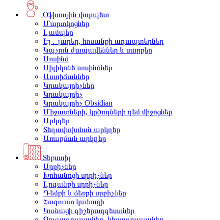
Օֆիսային վարպետ
Մարտկոցներ
Լամպեր
Էլ․ լարեր, հոսանքի ադապտերներ
Կպչուն ժապավեններ և սարքեր
Սոսինձ
Սիլիկոնե սոսինձներ
Աստիճաններ
Կրակայրիչներ
Կրակայրիչ
Կրակայրիչ Obsidian
Միջատների, կրծողների դեմ միջոցներ
Արկղեր
Տեղափոխման արկղեր
Առաքման արկղեր
Տեքստիլ
Սրբիչներ
Խոհանոցի սրբիչներ
Լոգանքի սրբիչներ
Դեմքի և ձեռքի սրբիչներ
Հագուստ կանացի
Կանացի գիշերազգեստներ
Զուգագուլպաներ, կիսագուլպաներ