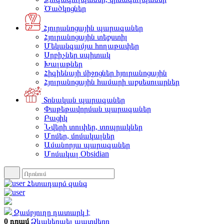
Ծածկոցներ
Հյուրանոցային պարագաներ
Հյուրանոցային տեքստիլ
Մեկանգամյա հողաթափեր
Սրբիչներ սպիտակ
Խալաթներ
Հիգիենայի միջոցներ հյուրանոցային
Հյուրանոցային համարի աքսեսուարներ
Տոնական պարագաներ
Փաթեթավորման պարագաներ
Բացիկ
Նվերի տուփեր, տոպրակներ
Մոմեր, մոմակալներ
Ամանորյա պարագաներ
Մոմակալ Obsidian
Հետադարձ զանգ
Զամբյուղը դատարկ է
0 դրամ
Ձևակերպել պատվերը