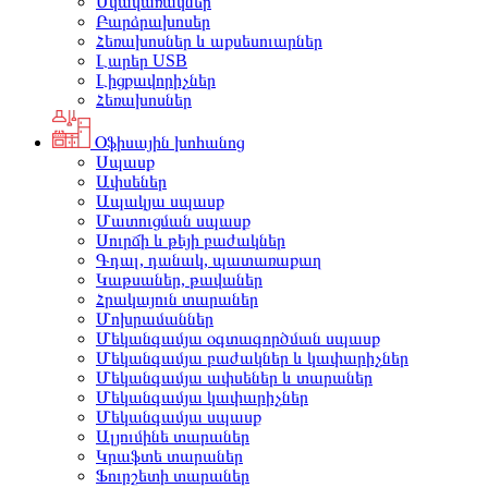
Սկավառակներ
Բարձրախոսեր
Հեռախոսներ և աքսեսուարներ
Լարեր USB
Լիցքավորիչներ
Հեռախոսներ
Օֆիսային խոհանոց
Սպասք
Ափսեներ
Ապակյա սպասք
Մատուցման սպասք
Սուրճի և թեյի բաժակներ
Գդալ, դանակ, պատառաքաղ
Կաթսաներ, թավաներ
Հրակայուն տարաներ
Մոխրամաններ
Մեկանգամյա օգտագործման սպասք
Մեկանգամյա բաժակներ և կափարիչներ
Մեկանգամյա ափսեներ և տարաներ
Մեկանգամյա կափարիչներ
Մեկանգամյա սպասք
Ալյումինե տարաներ
Կրաֆտե տարաներ
Ֆուրշետի տարաներ