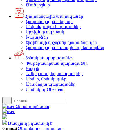
Ծածկոցներ
Հյուրանոցային պարագաներ
Հյուրանոցային տեքստիլ
Մեկանգամյա հողաթափեր
Սրբիչներ սպիտակ
Խալաթներ
Հիգիենայի միջոցներ հյուրանոցային
Հյուրանոցային համարի աքսեսուարներ
Տոնական պարագաներ
Փաթեթավորման պարագաներ
Բացիկ
Նվերի տուփեր, տոպրակներ
Մոմեր, մոմակալներ
Ամանորյա պարագաներ
Մոմակալ Obsidian
Հետադարձ զանգ
Զամբյուղը դատարկ է
0 դրամ
Ձևակերպել պատվերը