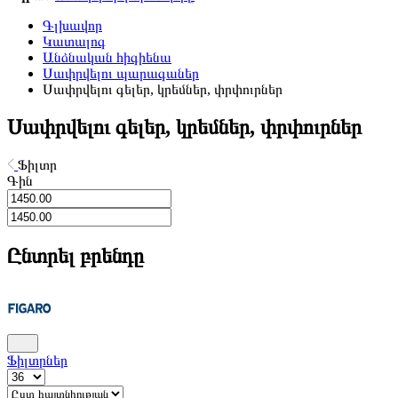
Գլխավոր
Կատալոգ
Անձնական հիգիենա
Սափրվելու պարագաներ
Սափրվելու գելեր, կրեմներ, փրփուրներ
Սափրվելու գելեր, կրեմներ, փրփուրներ
Ֆիլտր
Գին
Ընտրել բրենդը
Ֆիլտրներ