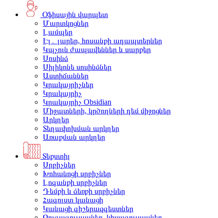
Օֆիսային վարպետ
Մարտկոցներ
Լամպեր
Էլ․ լարեր, հոսանքի ադապտերներ
Կպչուն ժապավեններ և սարքեր
Սոսինձ
Սիլիկոնե սոսինձներ
Աստիճաններ
Կրակայրիչներ
Կրակայրիչ
Կրակայրիչ Obsidian
Միջատների, կրծողների դեմ միջոցներ
Արկղեր
Տեղափոխման արկղեր
Առաքման արկղեր
Տեքստիլ
Սրբիչներ
Խոհանոցի սրբիչներ
Լոգանքի սրբիչներ
Դեմքի և ձեռքի սրբիչներ
Հագուստ կանացի
Կանացի գիշերազգեստներ
Զուգագուլպաներ, կիսագուլպաներ