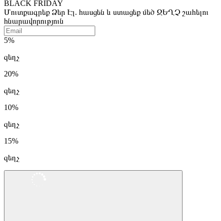
BLACK FRIDAY
Մուտքագրեք Ձեր Էլ. հասցեն և ստացեք մեծ ԶԵՂՉ շահելու
հնարավորություն
5%
զեղչ
20%
զեղչ
10%
զեղչ
15%
զեղչ