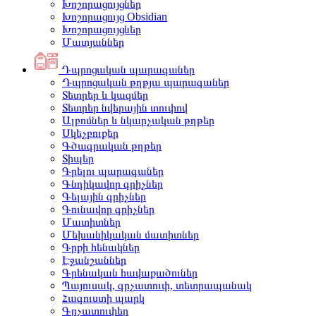
Խոշորացույցներ
Խոշորացույց Obsidian
Խոշորացույցներ
Մատյաններ
Դպրոցական պարագաներ
Դպրոցական թղթյա պարագաներ
Տետրեր և կազմեր
Տետրեր նվերային տուփով
Ալբոմներ և նկարչական թղթեր
Սկեչբուքեր
Գծագրական թղթեր
Տիպեր
Գրելու պարագաներ
Գնդիկավոր գրիչներ
Գելային գրիչներ
Գունավոր գրիչներ
Մատիտներ
Մեխանիկական մատիտներ
Գրքի հենակներ
Էջանշաններ
Գրենական հավաքածուներ
Պայուսակ, գրչատուփ, տետրապանակ
Հագուստի պարկ
Գրչատուփեր