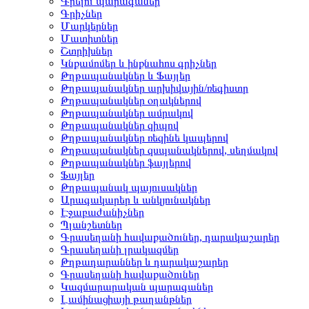
Գրելու պարագաներ
Գրիչներ
Մարկերներ
Մատիտներ
Շտրիխներ
Կնքամոմեր և ինքնահոս գրիչներ
Թղթապանակներ և Ֆայլեր
Թղթապանակներ արխիվային/ռեգիստր
Թղթապանակներ օղակներով
Թղթապանակներ ամրակով
Թղթապանակներ զիպով
Թղթապանակներ ռեզինե կապերով
Թղթապանակներ զսպանակներով, սեղմակով
Թղթապանակներ ֆայլերով
Ֆայլեր
Թղթապանակ պայուսակներ
Արագակարեր և անկյունակներ
Էջաբաժանիչներ
Պլանշետներ
Գրասեղանի հավաքածուներ, դարակաշարեր
Գրասեղանի լրակազմեր
Թղթադարաններ և դարակաշարեր
Գրասեղանի հավաքածուներ
Կազմարարական պարագաներ
Լամինացիայի թաղանթներ