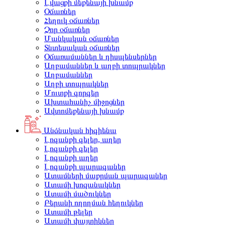
Լվացքի մեքենայի խնամք
Օճառներ
Հեղուկ օճառներ
Չոր օճառներ
Մանկական օճառներ
Տնտեսական օճառներ
Օճառամաններ և դիսպենսերներ
Աղբամաններ և աղբի տոպրակներ
Աղբամաններ
Աղբի տոպրակներ
Մուտքի գորգեր
Ախտահանիչ միջոցներ
Ավտոմեքենայի խնամք
Անձնական հիգիենա
Լոգանքի գելեր, աղեր
Լոգանքի գելեր
Լոգանքի աղեր
Լոգանքի պարագաներ
Ատամների մաքրման պարագաներ
Ատամի խոզանակներ
Ատամի մածուկներ
Բերանի ողողման հեղուկներ
Ատամի թելեր
Ատամի փայտիկներ