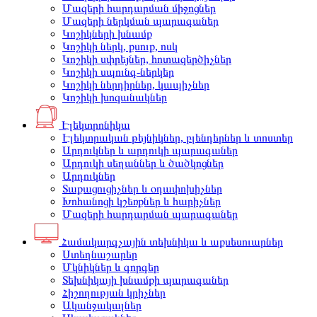
Մազերի հարդարման միջոցներ
Մազերի ներկման պարագաներ
Կոշիկների խնամք
Կոշիկի ներկ, քսուք, ոսկ
Կոշիկի սփրեյներ, հոտազերծիչներ
Կոշիկի սպունգ-ներկեր
Կոշիկի ներդիրներ, կապիչներ
Կոշիկի խոզանակներ
Էլեկտրոնիկա
Էլեկտրական թեյնիկներ, բլենդերներ և տոստեր
Արդուկներ և արդուկի պարագաներ
Արդուկի սեղաններ և ծածկոցներ
Արդուկներ
Տաքացուցիչներ և օդափոխիչներ
Խոհանոցի կշեռքներ և հարիչներ
Մազերի հարդարման պարագաներ
Համակարգչային տեխնիկա և աքսեսուարներ
Ստեղնաշարեր
Մկնիկներ և գորգեր
Տեխնիկայի խնամքի պարագաներ
Հիշողության կրիչներ
Ականջակալներ