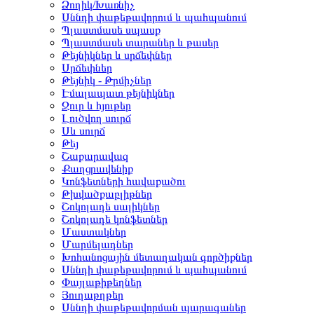
Ձողիկ/Խառնիչ
Սննդի փաթեթավորում և պահպանում
Պլաստմասե սպասք
Պլաստմասե տարաներ և թասեր
Թեյնիկներ և սրճեփներ
Սրճեփներ
Թեյնիկ - Թրմիչներ
Էմալապատ թեյնիկներ
Ջուր և հյութեր
Լուծվող սուրճ
Սև սուրճ
Թեյ
Շաքարավազ
Քաղցրավենիք
Կոնֆետների հավաքածու
Թխվածքաբլիթներ
Շոկոլադե սալիկներ
Շոկոլադե կոնֆետներ
Մաստակներ
Մարմելադներ
Խոհանոցային մետաղական գործիքներ
Սննդի փաթեթավորում և պահպանում
Փայլաթիթեղներ
Յուղաթղթեր
Սննդի փաթեթավորման պարագաներ