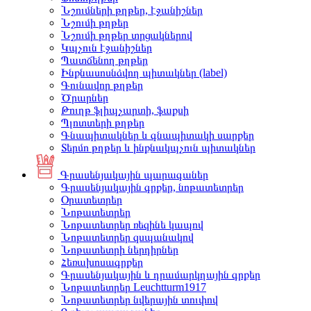
Նշումների թղթեր, էջանիշներ
Նշումի թղթեր
Նշումի թղթեր տրցակներով
Կպչուն էջանիշներ
Պատճենող թղթեր
Ինքնասոսնձվող պիտակներ (label)
Գունավոր թղթեր
Ծրարներ
Թուղթ ֆլիպչարտի, ֆաքսի
Պլոտտերի թղթեր
Գնապիտակներ և գնապիտակի սարքեր
Տերմո թղթեր և ինքնակպչուն պիտակներ
Գրասենյակային պարագաներ
Գրասենյակային գրքեր, նոթատետրեր
Օրատետրեր
Նոթատետրեր
Նոթատետրեր ռեզինե կապով
Նոթատետրեր զսպանակով
Նոթատետրի ներդիրներ
Հեռախոսագրքեր
Գրասենյակային և դրամարկղային գրքեր
Նոթատետրեր Leuchtturm1917
Նոթատետրեր նվերային տուփով