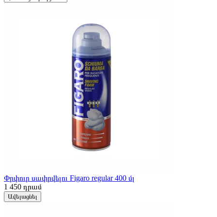
Փրփուր սափրվելու Figaro regular 400 մլ
1 450
դրամ
Ավելացնել