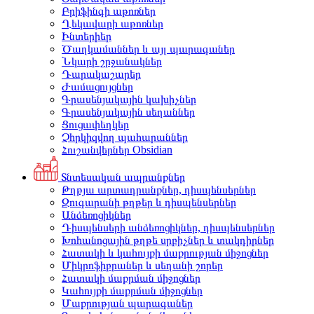
Բրիֆինգի աթոռներ
Ղեկավարի աթոռներ
Ինտերիեր
Ծաղկամաններ և այլ պարագաներ
Նկարի շրջանակներ
Դարակաշարեր
Ժամացույցներ
Գրասենյակային կախիչներ
Գրասենյակային սեղաններ
Ցուցափեղկեր
Չհրկիզվող պահարաններ
Հուշանվերներ Obsidian
Տնտեսական ապրանքներ
Թղթյա արտադրանքներ, դիսպենսերներ
Զուգարանի թղթեր և դիսպենսերներ
Անձեռոցիկներ
Դիսպենսերի անձեռոցիկներ, դիսպենսերներ
Խոհանոցային թղթե սրբիչներ և տակդիրներ
Հատակի և կահույքի մաքրության միջոցներ
Միկրոֆիբրաներ և սեղանի շորեր
Հատակի մաքրման միջոցներ
Կահույքի մաքրման միջոցներ
Մաքրության պարագաներ