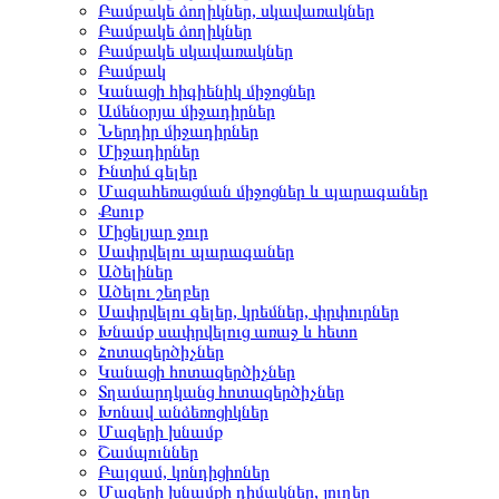
Բամբակե ձողիկներ, սկավառակներ
Բամբակե ձողիկներ
Բամբակե սկավառակներ
Բամբակ
Կանացի հիգիենիկ միջոցներ
Ամենօրյա միջադիրներ
Ներդիր միջադիրներ
Միջադիրներ
Ինտիմ գելեր
Մազահեռացման միջոցներ և պարագաներ
Քսուք
Միցելյար ջուր
Սափրվելու պարագաներ
Ածելիներ
Ածելու շեղբեր
Սափրվելու գելեր, կրեմներ, փրփուրներ
Խնամք սափրվելուց առաջ և հետո
Հոտազերծիչներ
Կանացի հոտազերծիչներ
Տղամարդկանց հոտազերծիչներ
Խոնավ անձեռոցիկներ
Մազերի խնամք
Շամպուններ
Բալզամ, կոնդիցիոներ
Մազերի խնամքի դիմակներ, յուղեր