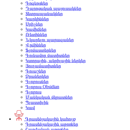
Գոգնոցներ
Դպրոցական պայուսակներ
Տետրապանակներ
Կարկիններ
Սրիչներ
Կավիճներ
Ռետիններ
Նկարելու պարագաներ
Վրձիններ
Ֆլոմաստերներ
Գունավոր մատիտներ
Կտորային, ակրիլային ներկեր
Յուղամատիտներ
Գուաշներ
Ջրաներկեր
Գլոբուսներ
Գլոբուս Obsidian
Գլոբուս
Մանկական մկրատներ
Պլաստիլին
Կավ
Գրասենյակային կահույք
Գրասենյակային աթոռներ
Շարժական աթոռներ