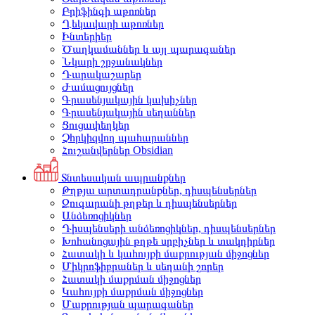
Բրիֆինգի աթոռներ
Ղեկավարի աթոռներ
Ինտերիեր
Ծաղկամաններ և այլ պարագաներ
Նկարի շրջանակներ
Դարակաշարեր
Ժամացույցներ
Գրասենյակային կախիչներ
Գրասենյակային սեղաններ
Ցուցափեղկեր
Չհրկիզվող պահարաններ
Հուշանվերներ Obsidian
Տնտեսական ապրանքներ
Թղթյա արտադրանքներ, դիսպենսերներ
Զուգարանի թղթեր և դիսպենսերներ
Անձեռոցիկներ
Դիսպենսերի անձեռոցիկներ, դիսպենսերներ
Խոհանոցային թղթե սրբիչներ և տակդիրներ
Հատակի և կահույքի մաքրության միջոցներ
Միկրոֆիբրաներ և սեղանի շորեր
Հատակի մաքրման միջոցներ
Կահույքի մաքրման միջոցներ
Մաքրության պարագաներ