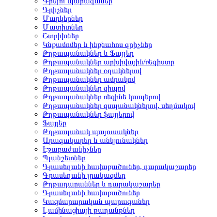
Գրելու պարագաներ
Գրիչներ
Մարկերներ
Մատիտներ
Շտրիխներ
Կնքամոմեր և ինքնահոս գրիչներ
Թղթապանակներ և Ֆայլեր
Թղթապանակներ արխիվային/ռեգիստր
Թղթապանակներ օղակներով
Թղթապանակներ ամրակով
Թղթապանակներ զիպով
Թղթապանակներ ռեզինե կապերով
Թղթապանակներ զսպանակներով, սեղմակով
Թղթապանակներ ֆայլերով
Ֆայլեր
Թղթապանակ պայուսակներ
Արագակարեր և անկյունակներ
Էջաբաժանիչներ
Պլանշետներ
Գրասեղանի հավաքածուներ, դարակաշարեր
Գրասեղանի լրակազմեր
Թղթադարաններ և դարակաշարեր
Գրասեղանի հավաքածուներ
Կազմարարական պարագաներ
Լամինացիայի թաղանթներ