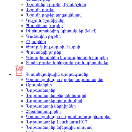
Նշումների թղթեր, էջանիշներ
Նշումի թղթեր
Նշումի թղթեր տրցակներով
Կպչուն էջանիշներ
Պատճենող թղթեր
Ինքնասոսնձվող պիտակներ (label)
Գունավոր թղթեր
Ծրարներ
Թուղթ ֆլիպչարտի, ֆաքսի
Պլոտտերի թղթեր
Գնապիտակներ և գնապիտակի սարքեր
Տերմո թղթեր և ինքնակպչուն պիտակներ
Գրասենյակային պարագաներ
Գրասենյակային գրքեր, նոթատետրեր
Օրատետրեր
Նոթատետրեր
Նոթատետրեր ռեզինե կապով
Նոթատետրեր զսպանակով
Նոթատետրի ներդիրներ
Հեռախոսագրքեր
Գրասենյակային և դրամարկղային գրքեր
Նոթատետրեր Leuchtturm1917
Նոթատետրեր նվերային տուփով