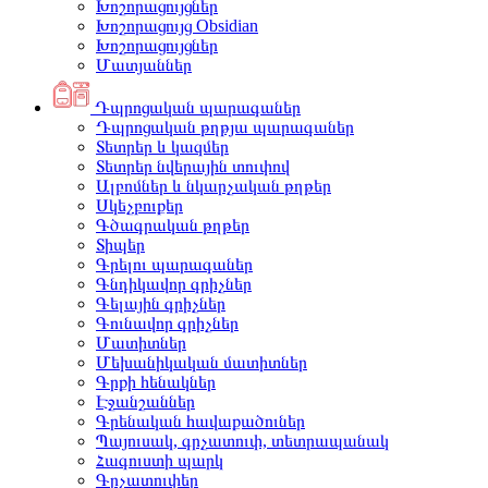
Խոշորացույցներ
Խոշորացույց Obsidian
Խոշորացույցներ
Մատյաններ
Դպրոցական պարագաներ
Դպրոցական թղթյա պարագաներ
Տետրեր և կազմեր
Տետրեր նվերային տուփով
Ալբոմներ և նկարչական թղթեր
Սկեչբուքեր
Գծագրական թղթեր
Տիպեր
Գրելու պարագաներ
Գնդիկավոր գրիչներ
Գելային գրիչներ
Գունավոր գրիչներ
Մատիտներ
Մեխանիկական մատիտներ
Գրքի հենակներ
Էջանշաններ
Գրենական հավաքածուներ
Պայուսակ, գրչատուփ, տետրապանակ
Հագուստի պարկ
Գրչատուփեր