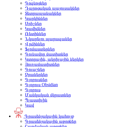
Գոգնոցներ
Դպրոցական պայուսակներ
Տետրապանակներ
Կարկիններ
Սրիչներ
Կավիճներ
Ռետիններ
Նկարելու պարագաներ
Վրձիններ
Ֆլոմաստերներ
Գունավոր մատիտներ
Կտորային, ակրիլային ներկեր
Յուղամատիտներ
Գուաշներ
Ջրաներկեր
Գլոբուսներ
Գլոբուս Obsidian
Գլոբուս
Մանկական մկրատներ
Պլաստիլին
Կավ
Գրասենյակային կահույք
Գրասենյակային աթոռներ
Շարժական աթոռներ