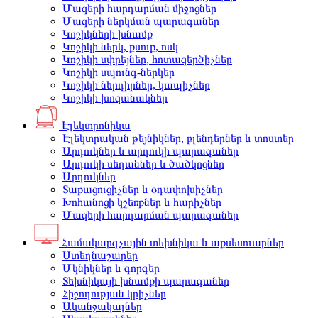
Մազերի հարդարման միջոցներ
Մազերի ներկման պարագաներ
Կոշիկների խնամք
Կոշիկի ներկ, քսուք, ոսկ
Կոշիկի սփրեյներ, հոտազերծիչներ
Կոշիկի սպունգ-ներկեր
Կոշիկի ներդիրներ, կապիչներ
Կոշիկի խոզանակներ
Էլեկտրոնիկա
Էլեկտրական թեյնիկներ, բլենդերներ և տոստեր
Արդուկներ և արդուկի պարագաներ
Արդուկի սեղաններ և ծածկոցներ
Արդուկներ
Տաքացուցիչներ և օդափոխիչներ
Խոհանոցի կշեռքներ և հարիչներ
Մազերի հարդարման պարագաներ
Համակարգչային տեխնիկա և աքսեսուարներ
Ստեղնաշարեր
Մկնիկներ և գորգեր
Տեխնիկայի խնամքի պարագաներ
Հիշողության կրիչներ
Ականջակալներ