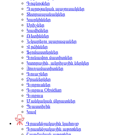
Գոգնոցներ
Դպրոցական պայուսակներ
Տետրապանակներ
Կարկիններ
Սրիչներ
Կավիճներ
Ռետիններ
Նկարելու պարագաներ
Վրձիններ
Ֆլոմաստերներ
Գունավոր մատիտներ
Կտորային, ակրիլային ներկեր
Յուղամատիտներ
Գուաշներ
Ջրաներկեր
Գլոբուսներ
Գլոբուս Obsidian
Գլոբուս
Մանկական մկրատներ
Պլաստիլին
Կավ
Գրասենյակային կահույք
Գրասենյակային աթոռներ
Շարժական աթոռներ