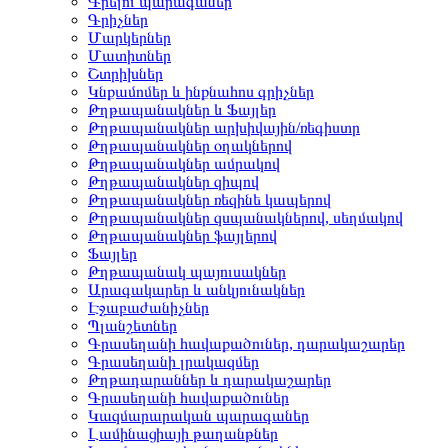
Գրելու պարագաներ
Գրիչներ
Մարկերներ
Մատիտներ
Շտրիխներ
Կնքամոմեր և ինքնահոս գրիչներ
Թղթապանակներ և Ֆայլեր
Թղթապանակներ արխիվային/ռեգիստր
Թղթապանակներ օղակներով
Թղթապանակներ ամրակով
Թղթապանակներ զիպով
Թղթապանակներ ռեզինե կապերով
Թղթապանակներ զսպանակներով, սեղմակով
Թղթապանակներ ֆայլերով
Ֆայլեր
Թղթապանակ պայուսակներ
Արագակարեր և անկյունակներ
Էջաբաժանիչներ
Պլանշետներ
Գրասեղանի հավաքածուներ, դարակաշարեր
Գրասեղանի լրակազմեր
Թղթադարաններ և դարակաշարեր
Գրասեղանի հավաքածուներ
Կազմարարական պարագաներ
Լամինացիայի թաղանթներ