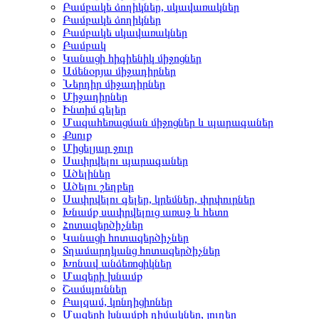
Բամբակե ձողիկներ, սկավառակներ
Բամբակե ձողիկներ
Բամբակե սկավառակներ
Բամբակ
Կանացի հիգիենիկ միջոցներ
Ամենօրյա միջադիրներ
Ներդիր միջադիրներ
Միջադիրներ
Ինտիմ գելեր
Մազահեռացման միջոցներ և պարագաներ
Քսուք
Միցելյար ջուր
Սափրվելու պարագաներ
Ածելիներ
Ածելու շեղբեր
Սափրվելու գելեր, կրեմներ, փրփուրներ
Խնամք սափրվելուց առաջ և հետո
Հոտազերծիչներ
Կանացի հոտազերծիչներ
Տղամարդկանց հոտազերծիչներ
Խոնավ անձեռոցիկներ
Մազերի խնամք
Շամպուններ
Բալզամ, կոնդիցիոներ
Մազերի խնամքի դիմակներ, յուղեր