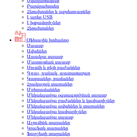
Սկավառակներ
Բարձրախոսեր
Հեռախոսներ և աքսեսուարներ
Լարեր USB
Լիցքավորիչներ
Հեռախոսներ
Օֆիսային խոհանոց
Սպասք
Ափսեներ
Ապակյա սպասք
Մատուցման սպասք
Սուրճի և թեյի բաժակներ
Գդալ, դանակ, պատառաքաղ
Կաթսաներ, թավաներ
Հրակայուն տարաներ
Մոխրամաններ
Մեկանգամյա օգտագործման սպասք
Մեկանգամյա բաժակներ և կափարիչներ
Մեկանգամյա ափսեներ և տարաներ
Մեկանգամյա կափարիչներ
Մեկանգամյա սպասք
Ալյումինե տարաներ
Կրաֆտե տարաներ
Ֆուրշետի տարաներ