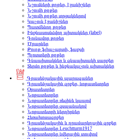
Նշումների թղթեր, էջանիշներ
Նշումի թղթեր
Նշումի թղթեր տրցակներով
Կպչուն էջանիշներ
Պատճենող թղթեր
Ինքնասոսնձվող պիտակներ (label)
Գունավոր թղթեր
Ծրարներ
Թուղթ ֆլիպչարտի, ֆաքսի
Պլոտտերի թղթեր
Գնապիտակներ և գնապիտակի սարքեր
Տերմո թղթեր և ինքնակպչուն պիտակներ
Գրասենյակային պարագաներ
Գրասենյակային գրքեր, նոթատետրեր
Օրատետրեր
Նոթատետրեր
Նոթատետրեր ռեզինե կապով
Նոթատետրեր զսպանակով
Նոթատետրի ներդիրներ
Հեռախոսագրքեր
Գրասենյակային և դրամարկղային գրքեր
Նոթատետրեր Leuchtturm1917
Նոթատետրեր նվերային տուփով