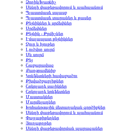
Ձողիկ/Խառնիչ
Սննդի փաթեթավորում և պահպանում
Պլաստմասե սպասք
Պլաստմասե տարաներ և թասեր
Թեյնիկներ և սրճեփներ
Սրճեփներ
Թեյնիկ - Թրմիչներ
Էմալապատ թեյնիկներ
Ջուր և հյութեր
Լուծվող սուրճ
Սև սուրճ
Թեյ
Շաքարավազ
Քաղցրավենիք
Կոնֆետների հավաքածու
Թխվածքաբլիթներ
Շոկոլադե սալիկներ
Շոկոլադե կոնֆետներ
Մաստակներ
Մարմելադներ
Խոհանոցային մետաղական գործիքներ
Սննդի փաթեթավորում և պահպանում
Փայլաթիթեղներ
Յուղաթղթեր
Սննդի փաթեթավորման պարագաներ