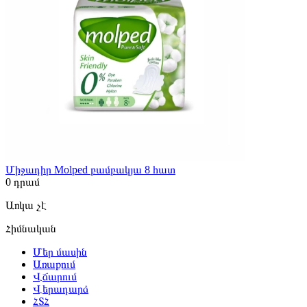
Միջադիր Molped բամբակյա 8 հատ
0
դրամ
Առկա չէ
Հիմնական
Մեր մասին
Առաքում
Վճարում
Վերադարձ
ՀՏՀ