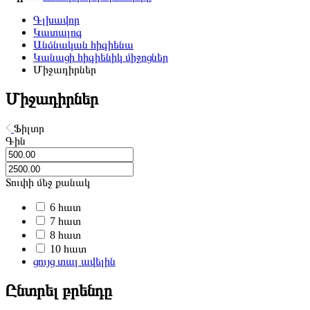
Գլխավոր
Կատալոգ
Անձնական հիգիենա
Կանացի հիգիենիկ միջոցներ
Միջադիրներ
Միջադիրներ
Ֆիլտր
Գին
Տուփի մեջ քանակ
6 հատ
7 հատ
8 հատ
10 հատ
ցույց տալ ավելին
Ընտրել բրենդը