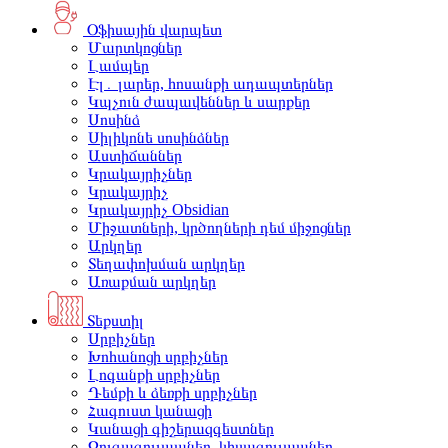
Օֆիսային վարպետ
Մարտկոցներ
Լամպեր
Էլ․ լարեր, հոսանքի ադապտերներ
Կպչուն ժապավեններ և սարքեր
Սոսինձ
Սիլիկոնե սոսինձներ
Աստիճաններ
Կրակայրիչներ
Կրակայրիչ
Կրակայրիչ Obsidian
Միջատների, կրծողների դեմ միջոցներ
Արկղեր
Տեղափոխման արկղեր
Առաքման արկղեր
Տեքստիլ
Սրբիչներ
Խոհանոցի սրբիչներ
Լոգանքի սրբիչներ
Դեմքի և ձեռքի սրբիչներ
Հագուստ կանացի
Կանացի գիշերազգեստներ
Զուգագուլպաներ, կիսագուլպաներ