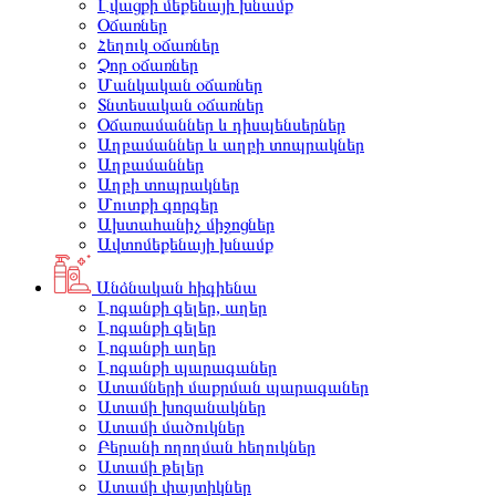
Լվացքի մեքենայի խնամք
Օճառներ
Հեղուկ օճառներ
Չոր օճառներ
Մանկական օճառներ
Տնտեսական օճառներ
Օճառամաններ և դիսպենսերներ
Աղբամաններ և աղբի տոպրակներ
Աղբամաններ
Աղբի տոպրակներ
Մուտքի գորգեր
Ախտահանիչ միջոցներ
Ավտոմեքենայի խնամք
Անձնական հիգիենա
Լոգանքի գելեր, աղեր
Լոգանքի գելեր
Լոգանքի աղեր
Լոգանքի պարագաներ
Ատամների մաքրման պարագաներ
Ատամի խոզանակներ
Ատամի մածուկներ
Բերանի ողողման հեղուկներ
Ատամի թելեր
Ատամի փայտիկներ