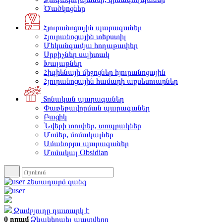
Ծածկոցներ
Հյուրանոցային պարագաներ
Հյուրանոցային տեքստիլ
Մեկանգամյա հողաթափեր
Սրբիչներ սպիտակ
Խալաթներ
Հիգիենայի միջոցներ հյուրանոցային
Հյուրանոցային համարի աքսեսուարներ
Տոնական պարագաներ
Փաթեթավորման պարագաներ
Բացիկ
Նվերի տուփեր, տոպրակներ
Մոմեր, մոմակալներ
Ամանորյա պարագաներ
Մոմակալ Obsidian
Հետադարձ զանգ
Զամբյուղը դատարկ է
0 դրամ
Ձևակերպել պատվերը