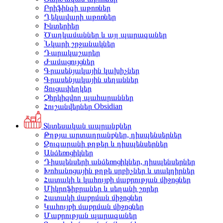
Բրիֆինգի աթոռներ
Ղեկավարի աթոռներ
Ինտերիեր
Ծաղկամաններ և այլ պարագաներ
Նկարի շրջանակներ
Դարակաշարեր
Ժամացույցներ
Գրասենյակային կախիչներ
Գրասենյակային սեղաններ
Ցուցափեղկեր
Չհրկիզվող պահարաններ
Հուշանվերներ Obsidian
Տնտեսական ապրանքներ
Թղթյա արտադրանքներ, դիսպենսերներ
Զուգարանի թղթեր և դիսպենսերներ
Անձեռոցիկներ
Դիսպենսերի անձեռոցիկներ, դիսպենսերներ
Խոհանոցային թղթե սրբիչներ և տակդիրներ
Հատակի և կահույքի մաքրության միջոցներ
Միկրոֆիբրաներ և սեղանի շորեր
Հատակի մաքրման միջոցներ
Կահույքի մաքրման միջոցներ
Մաքրության պարագաներ