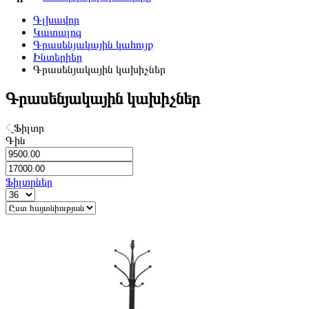
Գլխավոր
Կատալոգ
Գրասենյակային կահույք
Ինտերիեր
Գրասենյակային կախիչներ
Գրասենյակային կախիչներ
Ֆիլտր
Գին
Ֆիլտրներ