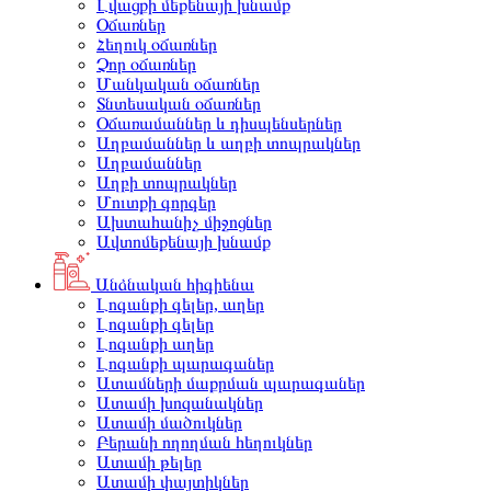
Լվացքի մեքենայի խնամք
Օճառներ
Հեղուկ օճառներ
Չոր օճառներ
Մանկական օճառներ
Տնտեսական օճառներ
Օճառամաններ և դիսպենսերներ
Աղբամաններ և աղբի տոպրակներ
Աղբամաններ
Աղբի տոպրակներ
Մուտքի գորգեր
Ախտահանիչ միջոցներ
Ավտոմեքենայի խնամք
Անձնական հիգիենա
Լոգանքի գելեր, աղեր
Լոգանքի գելեր
Լոգանքի աղեր
Լոգանքի պարագաներ
Ատամների մաքրման պարագաներ
Ատամի խոզանակներ
Ատամի մածուկներ
Բերանի ողողման հեղուկներ
Ատամի թելեր
Ատամի փայտիկներ