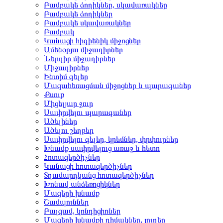
Բամբակե ձողիկներ, սկավառակներ
Բամբակե ձողիկներ
Բամբակե սկավառակներ
Բամբակ
Կանացի հիգիենիկ միջոցներ
Ամենօրյա միջադիրներ
Ներդիր միջադիրներ
Միջադիրներ
Ինտիմ գելեր
Մազահեռացման միջոցներ և պարագաներ
Քսուք
Միցելյար ջուր
Սափրվելու պարագաներ
Ածելիներ
Ածելու շեղբեր
Սափրվելու գելեր, կրեմներ, փրփուրներ
Խնամք սափրվելուց առաջ և հետո
Հոտազերծիչներ
Կանացի հոտազերծիչներ
Տղամարդկանց հոտազերծիչներ
Խոնավ անձեռոցիկներ
Մազերի խնամք
Շամպուններ
Բալզամ, կոնդիցիոներ
Մազերի խնամքի դիմակներ, յուղեր