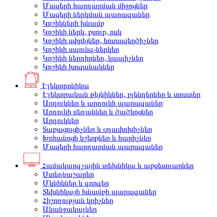
Մազերի հարդարման միջոցներ
Մազերի ներկման պարագաներ
Կոշիկների խնամք
Կոշիկի ներկ, քսուք, ոսկ
Կոշիկի սփրեյներ, հոտազերծիչներ
Կոշիկի սպունգ-ներկեր
Կոշիկի ներդիրներ, կապիչներ
Կոշիկի խոզանակներ
Էլեկտրոնիկա
Էլեկտրական թեյնիկներ, բլենդերներ և տոստեր
Արդուկներ և արդուկի պարագաներ
Արդուկի սեղաններ և ծածկոցներ
Արդուկներ
Տաքացուցիչներ և օդափոխիչներ
Խոհանոցի կշեռքներ և հարիչներ
Մազերի հարդարման պարագաներ
Համակարգչային տեխնիկա և աքսեսուարներ
Ստեղնաշարեր
Մկնիկներ և գորգեր
Տեխնիկայի խնամքի պարագաներ
Հիշողության կրիչներ
Ականջակալներ