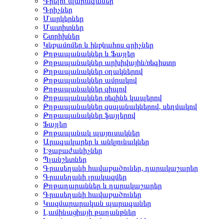
Գրելու պարագաներ
Գրիչներ
Մարկերներ
Մատիտներ
Շտրիխներ
Կնքամոմեր և ինքնահոս գրիչներ
Թղթապանակներ և Ֆայլեր
Թղթապանակներ արխիվային/ռեգիստր
Թղթապանակներ օղակներով
Թղթապանակներ ամրակով
Թղթապանակներ զիպով
Թղթապանակներ ռեզինե կապերով
Թղթապանակներ զսպանակներով, սեղմակով
Թղթապանակներ ֆայլերով
Ֆայլեր
Թղթապանակ պայուսակներ
Արագակարեր և անկյունակներ
Էջաբաժանիչներ
Պլանշետներ
Գրասեղանի հավաքածուներ, դարակաշարեր
Գրասեղանի լրակազմեր
Թղթադարաններ և դարակաշարեր
Գրասեղանի հավաքածուներ
Կազմարարական պարագաներ
Լամինացիայի թաղանթներ