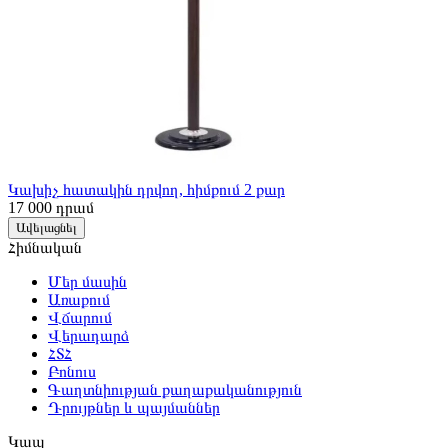
Կախիչ հատակին դրվող, հիմքում 2 քար
17 000
դրամ
Ավելացնել
Հիմնական
Մեր մասին
Առաքում
Վճարում
Վերադարձ
ՀՏՀ
Բոնուս
Գաղտնիության քաղաքականություն
Դրույթներ և պայմաններ
Կապ