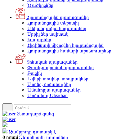
Ծածկոցներ
Հյուրանոցային պարագաներ
Հյուրանոցային տեքստիլ
Մեկանգամյա հողաթափեր
Սրբիչներ սպիտակ
Խալաթներ
Հիգիենայի միջոցներ հյուրանոցային
Հյուրանոցային համարի աքսեսուարներ
Տոնական պարագաներ
Փաթեթավորման պարագաներ
Բացիկ
Նվերի տուփեր, տոպրակներ
Մոմեր, մոմակալներ
Ամանորյա պարագաներ
Մոմակալ Obsidian
Հետադարձ զանգ
Զամբյուղը դատարկ է
0 դրամ
Ձևակերպել պատվերը