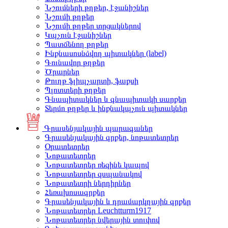
Նշումների թղթեր, էջանիշներ
Նշումի թղթեր
Նշումի թղթեր տրցակներով
Կպչուն էջանիշներ
Պատճենող թղթեր
Ինքնասոսնձվող պիտակներ (label)
Գունավոր թղթեր
Ծրարներ
Թուղթ ֆլիպչարտի, ֆաքսի
Պլոտտերի թղթեր
Գնապիտակներ և գնապիտակի սարքեր
Տերմո թղթեր և ինքնակպչուն պիտակներ
Գրասենյակային պարագաներ
Գրասենյակային գրքեր, նոթատետրեր
Օրատետրեր
Նոթատետրեր
Նոթատետրեր ռեզինե կապով
Նոթատետրեր զսպանակով
Նոթատետրի ներդիրներ
Հեռախոսագրքեր
Գրասենյակային և դրամարկղային գրքեր
Նոթատետրեր Leuchtturm1917
Նոթատետրեր նվերային տուփով