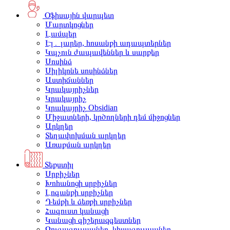
Օֆիսային վարպետ
Մարտկոցներ
Լամպեր
Էլ․ լարեր, հոսանքի ադապտերներ
Կպչուն ժապավեններ և սարքեր
Սոսինձ
Սիլիկոնե սոսինձներ
Աստիճաններ
Կրակայրիչներ
Կրակայրիչ
Կրակայրիչ Obsidian
Միջատների, կրծողների դեմ միջոցներ
Արկղեր
Տեղափոխման արկղեր
Առաքման արկղեր
Տեքստիլ
Սրբիչներ
Խոհանոցի սրբիչներ
Լոգանքի սրբիչներ
Դեմքի և ձեռքի սրբիչներ
Հագուստ կանացի
Կանացի գիշերազգեստներ
Զուգագուլպաներ, կիսագուլպաներ