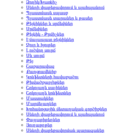
Ձողիկ/Խառնիչ
Սննդի փաթեթավորում և պահպանում
Պլաստմասե սպասք
Պլաստմասե տարաներ և թասեր
Թեյնիկներ և սրճեփներ
Սրճեփներ
Թեյնիկ - Թրմիչներ
Էմալապատ թեյնիկներ
Ջուր և հյութեր
Լուծվող սուրճ
Սև սուրճ
Թեյ
Շաքարավազ
Քաղցրավենիք
Կոնֆետների հավաքածու
Թխվածքաբլիթներ
Շոկոլադե սալիկներ
Շոկոլադե կոնֆետներ
Մաստակներ
Մարմելադներ
Խոհանոցային մետաղական գործիքներ
Սննդի փաթեթավորում և պահպանում
Փայլաթիթեղներ
Յուղաթղթեր
Սննդի փաթեթավորման պարագաներ