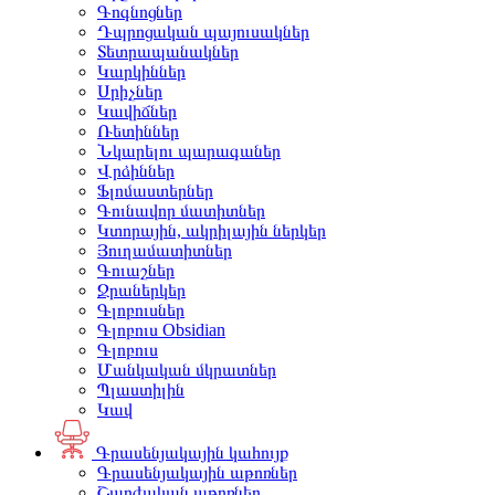
Գոգնոցներ
Դպրոցական պայուսակներ
Տետրապանակներ
Կարկիններ
Սրիչներ
Կավիճներ
Ռետիններ
Նկարելու պարագաներ
Վրձիններ
Ֆլոմաստերներ
Գունավոր մատիտներ
Կտորային, ակրիլային ներկեր
Յուղամատիտներ
Գուաշներ
Ջրաներկեր
Գլոբուսներ
Գլոբուս Obsidian
Գլոբուս
Մանկական մկրատներ
Պլաստիլին
Կավ
Գրասենյակային կահույք
Գրասենյակային աթոռներ
Շարժական աթոռներ