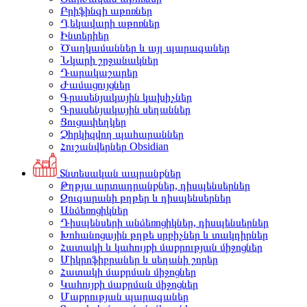
Բրիֆինգի աթոռներ
Ղեկավարի աթոռներ
Ինտերիեր
Ծաղկամաններ և այլ պարագաներ
Նկարի շրջանակներ
Դարակաշարեր
Ժամացույցներ
Գրասենյակային կախիչներ
Գրասենյակային սեղաններ
Ցուցափեղկեր
Չհրկիզվող պահարաններ
Հուշանվերներ Obsidian
Տնտեսական ապրանքներ
Թղթյա արտադրանքներ, դիսպենսերներ
Զուգարանի թղթեր և դիսպենսերներ
Անձեռոցիկներ
Դիսպենսերի անձեռոցիկներ, դիսպենսերներ
Խոհանոցային թղթե սրբիչներ և տակդիրներ
Հատակի և կահույքի մաքրության միջոցներ
Միկրոֆիբրաներ և սեղանի շորեր
Հատակի մաքրման միջոցներ
Կահույքի մաքրման միջոցներ
Մաքրության պարագաներ