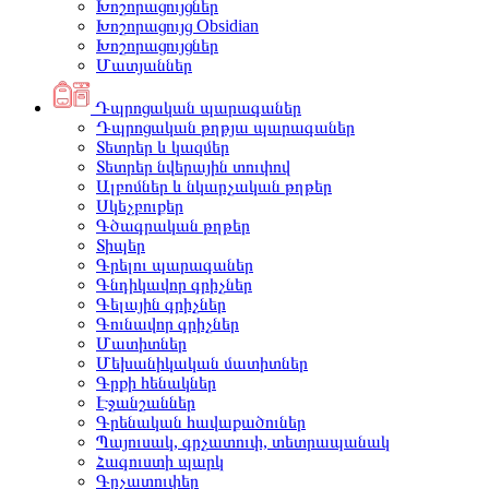
Խոշորացույցներ
Խոշորացույց Obsidian
Խոշորացույցներ
Մատյաններ
Դպրոցական պարագաներ
Դպրոցական թղթյա պարագաներ
Տետրեր և կազմեր
Տետրեր նվերային տուփով
Ալբոմներ և նկարչական թղթեր
Սկեչբուքեր
Գծագրական թղթեր
Տիպեր
Գրելու պարագաներ
Գնդիկավոր գրիչներ
Գելային գրիչներ
Գունավոր գրիչներ
Մատիտներ
Մեխանիկական մատիտներ
Գրքի հենակներ
Էջանշաններ
Գրենական հավաքածուներ
Պայուսակ, գրչատուփ, տետրապանակ
Հագուստի պարկ
Գրչատուփեր