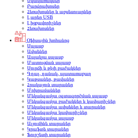
Սկավառակներ
Բարձրախոսեր
Հեռախոսներ և աքսեսուարներ
Լարեր USB
Լիցքավորիչներ
Հեռախոսներ
Օֆիսային խոհանոց
Սպասք
Ափսեներ
Ապակյա սպասք
Մատուցման սպասք
Սուրճի և թեյի բաժակներ
Գդալ, դանակ, պատառաքաղ
Կաթսաներ, թավաներ
Հրակայուն տարաներ
Մոխրամաններ
Մեկանգամյա օգտագործման սպասք
Մեկանգամյա բաժակներ և կափարիչներ
Մեկանգամյա ափսեներ և տարաներ
Մեկանգամյա կափարիչներ
Մեկանգամյա սպասք
Ալյումինե տարաներ
Կրաֆտե տարաներ
Ֆուրշետի տարաներ