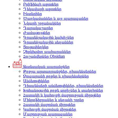
Բրիֆինգի աթոռներ
Ղեկավարի աթոռներ
Ինտերիեր
Ծաղկամաններ և այլ պարագաներ
Նկարի շրջանակներ
Դարակաշարեր
Ժամացույցներ
Գրասենյակային կախիչներ
Գրասենյակային սեղաններ
Ցուցափեղկեր
Չհրկիզվող պահարաններ
Հուշանվերներ Obsidian
Տնտեսական ապրանքներ
Թղթյա արտադրանքներ, դիսպենսերներ
Զուգարանի թղթեր և դիսպենսերներ
Անձեռոցիկներ
Դիսպենսերի անձեռոցիկներ, դիսպենսերներ
Խոհանոցային թղթե սրբիչներ և տակդիրներ
Հատակի և կահույքի մաքրության միջոցներ
Միկրոֆիբրաներ և սեղանի շորեր
Հատակի մաքրման միջոցներ
Կահույքի մաքրման միջոցներ
Մաքրության պարագաներ