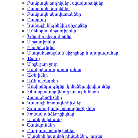
Բամբակե ձողիկներ, սկավառակներ
Բամբակե ձողիկներ
Բամբակե սկավառակներ
Բամբակ
Կանացի հիգիենիկ միջոցներ
Ամենօրյա միջադիրներ
Ներդիր միջադիրներ
Միջադիրներ
Ինտիմ գելեր
Մազահեռացման միջոցներ և պարագաներ
Քսուք
Միցելյար ջուր
Սափրվելու պարագաներ
Ածելիներ
Ածելու շեղբեր
Սափրվելու գելեր, կրեմներ, փրփուրներ
Խնամք սափրվելուց առաջ և հետո
Հոտազերծիչներ
Կանացի հոտազերծիչներ
Տղամարդկանց հոտազերծիչներ
Խոնավ անձեռոցիկներ
Մազերի խնամք
Շամպուններ
Բալզամ, կոնդիցիոներ
Մազերի խնամքի դիմակներ, յուղեր