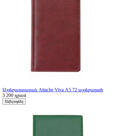
Այցեքարտարան Attache Viva А5 72 այցեքարտի
3 200
դրամ
Ավելացնել