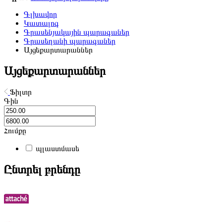
Գլխավոր
Կատալոգ
Գրասենյակային պարագաներ
Գրասեղանի պարագաներ
Այցեքարտարաններ
Այցեքարտարաններ
Ֆիլտր
Գին
Հումքը
պլաստմասե
Ընտրել բրենդը