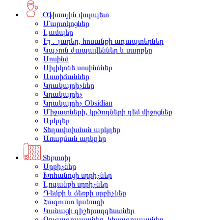
Օֆիսային վարպետ
Մարտկոցներ
Լամպեր
Էլ․ լարեր, հոսանքի ադապտերներ
Կպչուն ժապավեններ և սարքեր
Սոսինձ
Սիլիկոնե սոսինձներ
Աստիճաններ
Կրակայրիչներ
Կրակայրիչ
Կրակայրիչ Obsidian
Միջատների, կրծողների դեմ միջոցներ
Արկղեր
Տեղափոխման արկղեր
Առաքման արկղեր
Տեքստիլ
Սրբիչներ
Խոհանոցի սրբիչներ
Լոգանքի սրբիչներ
Դեմքի և ձեռքի սրբիչներ
Հագուստ կանացի
Կանացի գիշերազգեստներ
Զուգագուլպաներ, կիսագուլպաներ