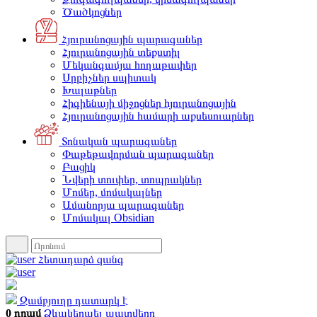
Ծածկոցներ
Հյուրանոցային պարագաներ
Հյուրանոցային տեքստիլ
Մեկանգամյա հողաթափեր
Սրբիչներ սպիտակ
Խալաթներ
Հիգիենայի միջոցներ հյուրանոցային
Հյուրանոցային համարի աքսեսուարներ
Տոնական պարագաներ
Փաթեթավորման պարագաներ
Բացիկ
Նվերի տուփեր, տոպրակներ
Մոմեր, մոմակալներ
Ամանորյա պարագաներ
Մոմակալ Obsidian
Հետադարձ զանգ
Զամբյուղը դատարկ է
0 դրամ
Ձևակերպել պատվերը