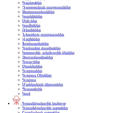
Գոգնոցներ
Դպրոցական պայուսակներ
Տետրապանակներ
Կարկիններ
Սրիչներ
Կավիճներ
Ռետիններ
Նկարելու պարագաներ
Վրձիններ
Ֆլոմաստերներ
Գունավոր մատիտներ
Կտորային, ակրիլային ներկեր
Յուղամատիտներ
Գուաշներ
Ջրաներկեր
Գլոբուսներ
Գլոբուս Obsidian
Գլոբուս
Մանկական մկրատներ
Պլաստիլին
Կավ
Գրասենյակային կահույք
Գրասենյակային աթոռներ
Շարժական աթոռներ