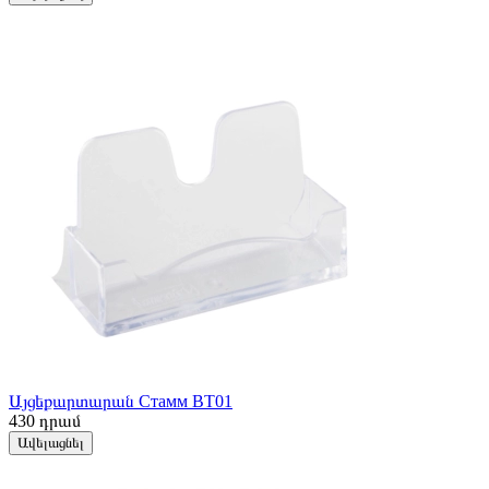
Այցեքարտարան Стамм ВТ01
430
դրամ
Ավելացնել