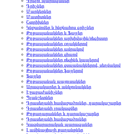
Գրելու պարագաներ
Գրիչներ
Մարկերներ
Մատիտներ
Շտրիխներ
Կնքամոմեր և ինքնահոս գրիչներ
Թղթապանակներ և Ֆայլեր
Թղթապանակներ արխիվային/ռեգիստր
Թղթապանակներ օղակներով
Թղթապանակներ ամրակով
Թղթապանակներ զիպով
Թղթապանակներ ռեզինե կապերով
Թղթապանակներ զսպանակներով, սեղմակով
Թղթապանակներ ֆայլերով
Ֆայլեր
Թղթապանակ պայուսակներ
Արագակարեր և անկյունակներ
Էջաբաժանիչներ
Պլանշետներ
Գրասեղանի հավաքածուներ, դարակաշարեր
Գրասեղանի լրակազմեր
Թղթադարաններ և դարակաշարեր
Գրասեղանի հավաքածուներ
Կազմարարական պարագաներ
Լամինացիայի թաղանթներ