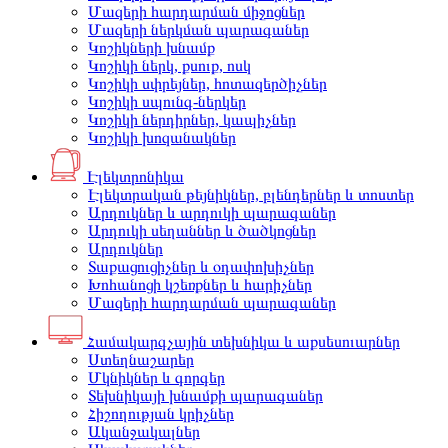
Մազերի հարդարման միջոցներ
Մազերի ներկման պարագաներ
Կոշիկների խնամք
Կոշիկի ներկ, քսուք, ոսկ
Կոշիկի սփրեյներ, հոտազերծիչներ
Կոշիկի սպունգ-ներկեր
Կոշիկի ներդիրներ, կապիչներ
Կոշիկի խոզանակներ
Էլեկտրոնիկա
Էլեկտրական թեյնիկներ, բլենդերներ և տոստեր
Արդուկներ և արդուկի պարագաներ
Արդուկի սեղաններ և ծածկոցներ
Արդուկներ
Տաքացուցիչներ և օդափոխիչներ
Խոհանոցի կշեռքներ և հարիչներ
Մազերի հարդարման պարագաներ
Համակարգչային տեխնիկա և աքսեսուարներ
Ստեղնաշարեր
Մկնիկներ և գորգեր
Տեխնիկայի խնամքի պարագաներ
Հիշողության կրիչներ
Ականջակալներ