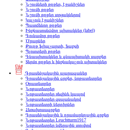
Նշումների թղթեր, էջանիշներ
Նշումի թղթեր
Նշումի թղթեր տրցակներով
Կպչուն էջանիշներ
Պատճենող թղթեր
Ինքնասոսնձվող պիտակներ (label)
Գունավոր թղթեր
Ծրարներ
Թուղթ ֆլիպչարտի, ֆաքսի
Պլոտտերի թղթեր
Գնապիտակներ և գնապիտակի սարքեր
Տերմո թղթեր և ինքնակպչուն պիտակներ
Գրասենյակային պարագաներ
Գրասենյակային գրքեր, նոթատետրեր
Օրատետրեր
Նոթատետրեր
Նոթատետրեր ռեզինե կապով
Նոթատետրեր զսպանակով
Նոթատետրի ներդիրներ
Հեռախոսագրքեր
Գրասենյակային և դրամարկղային գրքեր
Նոթատետրեր Leuchtturm1917
Նոթատետրեր նվերային տուփով