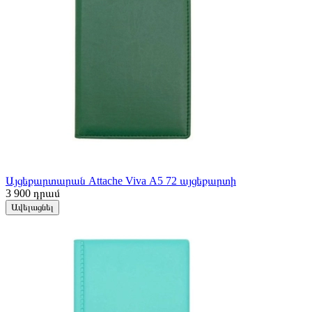
Այցեքարտարան Attache Viva А5 72 այցեքարտի
3 900
դրամ
Ավելացնել