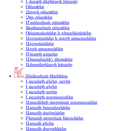
Լվացքի մեքենայի խնամք
Օճառներ
Հեղուկ օճառներ
Չոր օճառներ
Մանկական օճառներ
Տնտեսական օճառներ
Օճառամաններ և դիսպենսերներ
Աղբամաններ և աղբի տոպրակներ
Աղբամաններ
Աղբի տոպրակներ
Մուտքի գորգեր
Ախտահանիչ միջոցներ
Ավտոմեքենայի խնամք
Անձնական հիգիենա
Լոգանքի գելեր, աղեր
Լոգանքի գելեր
Լոգանքի աղեր
Լոգանքի պարագաներ
Ատամների մաքրման պարագաներ
Ատամի խոզանակներ
Ատամի մածուկներ
Բերանի ողողման հեղուկներ
Ատամի թելեր
Ատամի փայտիկներ