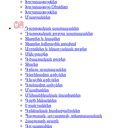
Խոշորացույցներ
Խոշորացույց Obsidian
Խոշորացույցներ
Մատյաններ
Դպրոցական պարագաներ
Դպրոցական թղթյա պարագաներ
Տետրեր և կազմեր
Տետրեր նվերային տուփով
Ալբոմներ և նկարչական թղթեր
Սկեչբուքեր
Գծագրական թղթեր
Տիպեր
Գրելու պարագաներ
Գնդիկավոր գրիչներ
Գելային գրիչներ
Գունավոր գրիչներ
Մատիտներ
Մեխանիկական մատիտներ
Գրքի հենակներ
Էջանշաններ
Գրենական հավաքածուներ
Պայուսակ, գրչատուփ, տետրապանակ
Հագուստի պարկ
Գրչատուփեր