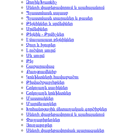
Ձողիկ/Խառնիչ
Սննդի փաթեթավորում և պահպանում
Պլաստմասե սպասք
Պլաստմասե տարաներ և թասեր
Թեյնիկներ և սրճեփներ
Սրճեփներ
Թեյնիկ - Թրմիչներ
Էմալապատ թեյնիկներ
Ջուր և հյութեր
Լուծվող սուրճ
Սև սուրճ
Թեյ
Շաքարավազ
Քաղցրավենիք
Կոնֆետների հավաքածու
Թխվածքաբլիթներ
Շոկոլադե սալիկներ
Շոկոլադե կոնֆետներ
Մաստակներ
Մարմելադներ
Խոհանոցային մետաղական գործիքներ
Սննդի փաթեթավորում և պահպանում
Փայլաթիթեղներ
Յուղաթղթեր
Սննդի փաթեթավորման պարագաներ