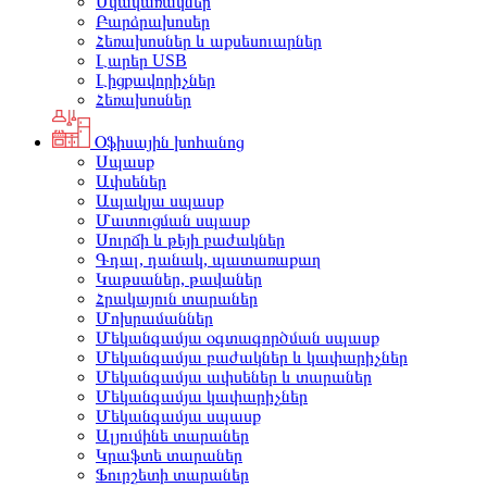
Սկավառակներ
Բարձրախոսեր
Հեռախոսներ և աքսեսուարներ
Լարեր USB
Լիցքավորիչներ
Հեռախոսներ
Օֆիսային խոհանոց
Սպասք
Ափսեներ
Ապակյա սպասք
Մատուցման սպասք
Սուրճի և թեյի բաժակներ
Գդալ, դանակ, պատառաքաղ
Կաթսաներ, թավաներ
Հրակայուն տարաներ
Մոխրամաններ
Մեկանգամյա օգտագործման սպասք
Մեկանգամյա բաժակներ և կափարիչներ
Մեկանգամյա ափսեներ և տարաներ
Մեկանգամյա կափարիչներ
Մեկանգամյա սպասք
Ալյումինե տարաներ
Կրաֆտե տարաներ
Ֆուրշետի տարաներ