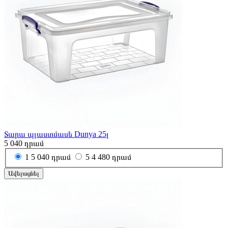
Տարա պլաստմասե Dunya 25լ
5 040
դրամ
1
5 040 դրամ
5
4 480 դրամ
Ավելացնել