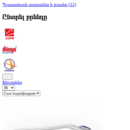
Պլաստմասե տարաներ և թասեր (22)
Ընտրել բրենդը
Ֆիլտրներ