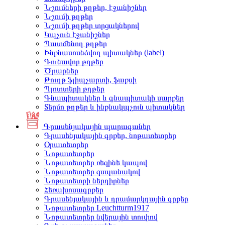
Նշումների թղթեր, էջանիշներ
Նշումի թղթեր
Նշումի թղթեր տրցակներով
Կպչուն էջանիշներ
Պատճենող թղթեր
Ինքնասոսնձվող պիտակներ (label)
Գունավոր թղթեր
Ծրարներ
Թուղթ ֆլիպչարտի, ֆաքսի
Պլոտտերի թղթեր
Գնապիտակներ և գնապիտակի սարքեր
Տերմո թղթեր և ինքնակպչուն պիտակներ
Գրասենյակային պարագաներ
Գրասենյակային գրքեր, նոթատետրեր
Օրատետրեր
Նոթատետրեր
Նոթատետրեր ռեզինե կապով
Նոթատետրեր զսպանակով
Նոթատետրի ներդիրներ
Հեռախոսագրքեր
Գրասենյակային և դրամարկղային գրքեր
Նոթատետրեր Leuchtturm1917
Նոթատետրեր նվերային տուփով