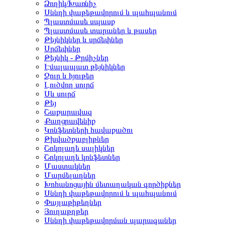
Ձողիկ/Խառնիչ
Սննդի փաթեթավորում և պահպանում
Պլաստմասե սպասք
Պլաստմասե տարաներ և թասեր
Թեյնիկներ և սրճեփներ
Սրճեփներ
Թեյնիկ - Թրմիչներ
Էմալապատ թեյնիկներ
Ջուր և հյութեր
Լուծվող սուրճ
Սև սուրճ
Թեյ
Շաքարավազ
Քաղցրավենիք
Կոնֆետների հավաքածու
Թխվածքաբլիթներ
Շոկոլադե սալիկներ
Շոկոլադե կոնֆետներ
Մաստակներ
Մարմելադներ
Խոհանոցային մետաղական գործիքներ
Սննդի փաթեթավորում և պահպանում
Փայլաթիթեղներ
Յուղաթղթեր
Սննդի փաթեթավորման պարագաներ