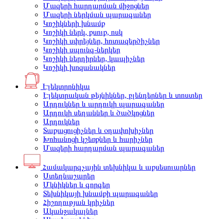
Մազերի հարդարման միջոցներ
Մազերի ներկման պարագաներ
Կոշիկների խնամք
Կոշիկի ներկ, քսուք, ոսկ
Կոշիկի սփրեյներ, հոտազերծիչներ
Կոշիկի սպունգ-ներկեր
Կոշիկի ներդիրներ, կապիչներ
Կոշիկի խոզանակներ
Էլեկտրոնիկա
Էլեկտրական թեյնիկներ, բլենդերներ և տոստեր
Արդուկներ և արդուկի պարագաներ
Արդուկի սեղաններ և ծածկոցներ
Արդուկներ
Տաքացուցիչներ և օդափոխիչներ
Խոհանոցի կշեռքներ և հարիչներ
Մազերի հարդարման պարագաներ
Համակարգչային տեխնիկա և աքսեսուարներ
Ստեղնաշարեր
Մկնիկներ և գորգեր
Տեխնիկայի խնամքի պարագաներ
Հիշողության կրիչներ
Ականջակալներ