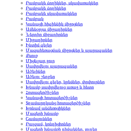
Բամբակե ձողիկներ, սկավառակներ
Բամբակե ձողիկներ
Բամբակե սկավառակներ
Բամբակ
Կանացի հիգիենիկ միջոցներ
Ամենօրյա միջադիրներ
Ներդիր միջադիրներ
Միջադիրներ
Ինտիմ գելեր
Մազահեռացման միջոցներ և պարագաներ
Քսուք
Միցելյար ջուր
Սափրվելու պարագաներ
Ածելիներ
Ածելու շեղբեր
Սափրվելու գելեր, կրեմներ, փրփուրներ
Խնամք սափրվելուց առաջ և հետո
Հոտազերծիչներ
Կանացի հոտազերծիչներ
Տղամարդկանց հոտազերծիչներ
Խոնավ անձեռոցիկներ
Մազերի խնամք
Շամպուններ
Բալզամ, կոնդիցիոներ
Մազերի խնամքի դիմակներ, յուղեր