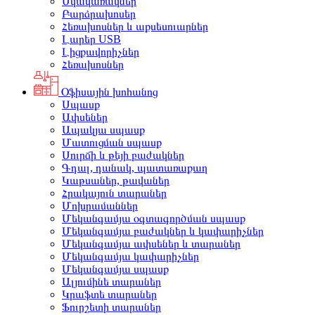
Սկավառակներ
Բարձրախոսեր
Հեռախոսներ և աքսեսուարներ
Լարեր USB
Լիցքավորիչներ
Հեռախոսներ
Օֆիսային խոհանոց
Սպասք
Ափսեներ
Ապակյա սպասք
Մատուցման սպասք
Սուրճի և թեյի բաժակներ
Գդալ, դանակ, պատառաքաղ
Կաթսաներ, թավաներ
Հրակայուն տարաներ
Մոխրամաններ
Մեկանգամյա օգտագործման սպասք
Մեկանգամյա բաժակներ և կափարիչներ
Մեկանգամյա ափսեներ և տարաներ
Մեկանգամյա կափարիչներ
Մեկանգամյա սպասք
Ալյումինե տարաներ
Կրաֆտե տարաներ
Ֆուրշետի տարաներ