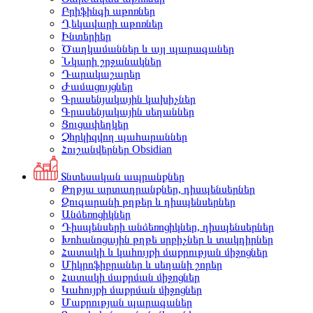
Բրիֆինգի աթոռներ
Ղեկավարի աթոռներ
Ինտերիեր
Ծաղկամաններ և այլ պարագաներ
Նկարի շրջանակներ
Դարակաշարեր
Ժամացույցներ
Գրասենյակային կախիչներ
Գրասենյակային սեղաններ
Ցուցափեղկեր
Չհրկիզվող պահարաններ
Հուշանվերներ Obsidian
Տնտեսական ապրանքներ
Թղթյա արտադրանքներ, դիսպենսերներ
Զուգարանի թղթեր և դիսպենսերներ
Անձեռոցիկներ
Դիսպենսերի անձեռոցիկներ, դիսպենսերներ
Խոհանոցային թղթե սրբիչներ և տակդիրներ
Հատակի և կահույքի մաքրության միջոցներ
Միկրոֆիբրաներ և սեղանի շորեր
Հատակի մաքրման միջոցներ
Կահույքի մաքրման միջոցներ
Մաքրության պարագաներ