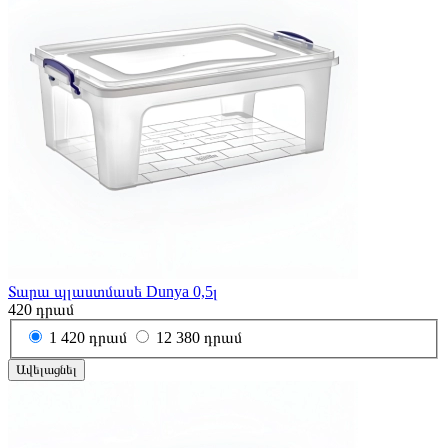
Տարա պլաստմասե Dunya 0,5լ
420
դրամ
1
420 դրամ
12
380 դրամ
Ավելացնել