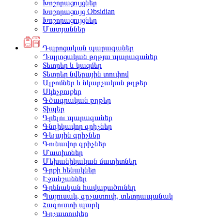
Խոշորացույցներ
Խոշորացույց Obsidian
Խոշորացույցներ
Մատյաններ
Դպրոցական պարագաներ
Դպրոցական թղթյա պարագաներ
Տետրեր և կազմեր
Տետրեր նվերային տուփով
Ալբոմներ և նկարչական թղթեր
Սկեչբուքեր
Գծագրական թղթեր
Տիպեր
Գրելու պարագաներ
Գնդիկավոր գրիչներ
Գելային գրիչներ
Գունավոր գրիչներ
Մատիտներ
Մեխանիկական մատիտներ
Գրքի հենակներ
Էջանշաններ
Գրենական հավաքածուներ
Պայուսակ, գրչատուփ, տետրապանակ
Հագուստի պարկ
Գրչատուփեր