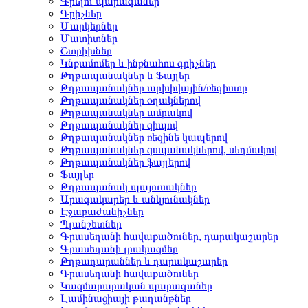
Գրելու պարագաներ
Գրիչներ
Մարկերներ
Մատիտներ
Շտրիխներ
Կնքամոմեր և ինքնահոս գրիչներ
Թղթապանակներ և Ֆայլեր
Թղթապանակներ արխիվային/ռեգիստր
Թղթապանակներ օղակներով
Թղթապանակներ ամրակով
Թղթապանակներ զիպով
Թղթապանակներ ռեզինե կապերով
Թղթապանակներ զսպանակներով, սեղմակով
Թղթապանակներ ֆայլերով
Ֆայլեր
Թղթապանակ պայուսակներ
Արագակարեր և անկյունակներ
Էջաբաժանիչներ
Պլանշետներ
Գրասեղանի հավաքածուներ, դարակաշարեր
Գրասեղանի լրակազմեր
Թղթադարաններ և դարակաշարեր
Գրասեղանի հավաքածուներ
Կազմարարական պարագաներ
Լամինացիայի թաղանթներ