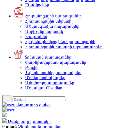
Ծածկոցներ
Հյուրանոցային պարագաներ
Հյուրանոցային տեքստիլ
Մեկանգամյա հողաթափեր
Սրբիչներ սպիտակ
Խալաթներ
Հիգիենայի միջոցներ հյուրանոցային
Հյուրանոցային համարի աքսեսուարներ
Տոնական պարագաներ
Փաթեթավորման պարագաներ
Բացիկ
Նվերի տուփեր, տոպրակներ
Մոմեր, մոմակալներ
Ամանորյա պարագաներ
Մոմակալ Obsidian
Հետադարձ զանգ
Զամբյուղը դատարկ է
0 դրամ
Ձևակերպել պատվերը