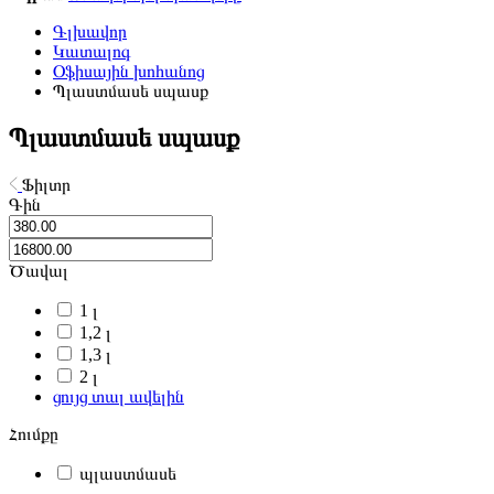
Գլխավոր
Կատալոգ
Օֆիսային խոհանոց
Պլաստմասե սպասք
Պլաստմասե սպասք
Ֆիլտր
Գին
Ծավալ
1 լ
1,2 լ
1,3 լ
2 լ
ցույց տալ ավելին
Հումքը
պլաստմասե