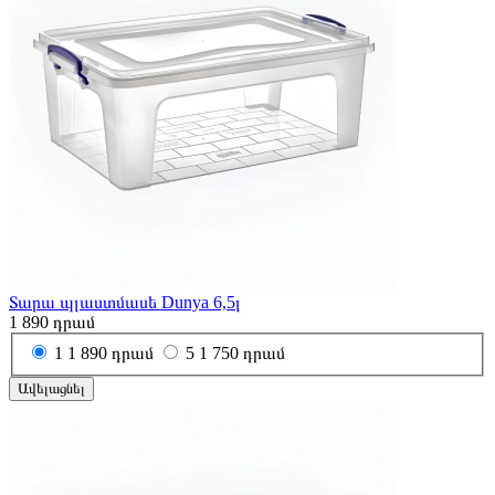
Տարա պլաստմասե Dunya 6,5լ
1 890
դրամ
1
1 890 դրամ
5
1 750 դրամ
Ավելացնել