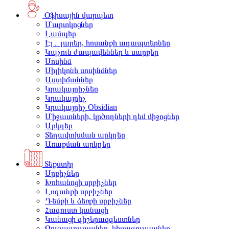
Օֆիսային վարպետ
Մարտկոցներ
Լամպեր
Էլ․ լարեր, հոսանքի ադապտերներ
Կպչուն ժապավեններ և սարքեր
Սոսինձ
Սիլիկոնե սոսինձներ
Աստիճաններ
Կրակայրիչներ
Կրակայրիչ
Կրակայրիչ Obsidian
Միջատների, կրծողների դեմ միջոցներ
Արկղեր
Տեղափոխման արկղեր
Առաքման արկղեր
Տեքստիլ
Սրբիչներ
Խոհանոցի սրբիչներ
Լոգանքի սրբիչներ
Դեմքի և ձեռքի սրբիչներ
Հագուստ կանացի
Կանացի գիշերազգեստներ
Զուգագուլպաներ, կիսագուլպաներ