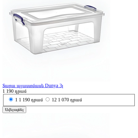
Տարա պլաստմասե Dunya 3լ
1 190
դրամ
1
1 190 դրամ
12
1 070 դրամ
Ավելացնել