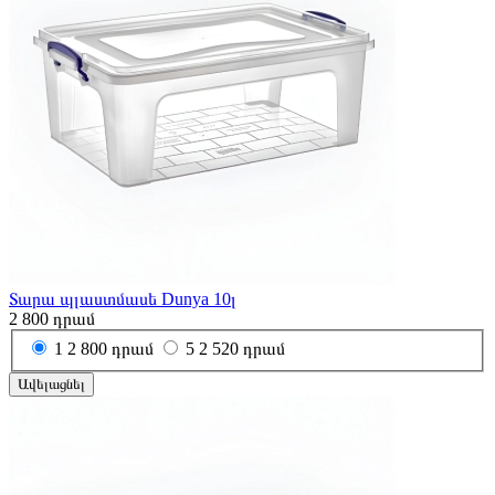
Տարա պլաստմասե Dunya 10լ
2 800
դրամ
1
2 800 դրամ
5
2 520 դրամ
Ավելացնել