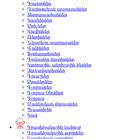
Գոգնոցներ
Դպրոցական պայուսակներ
Տետրապանակներ
Կարկիններ
Սրիչներ
Կավիճներ
Ռետիններ
Նկարելու պարագաներ
Վրձիններ
Ֆլոմաստերներ
Գունավոր մատիտներ
Կտորային, ակրիլային ներկեր
Յուղամատիտներ
Գուաշներ
Ջրաներկեր
Գլոբուսներ
Գլոբուս Obsidian
Գլոբուս
Մանկական մկրատներ
Պլաստիլին
Կավ
Գրասենյակային կահույք
Գրասենյակային աթոռներ
Շարժական աթոռներ