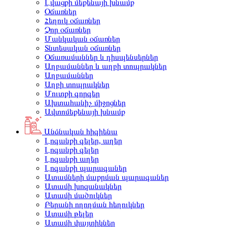
Լվացքի մեքենայի խնամք
Օճառներ
Հեղուկ օճառներ
Չոր օճառներ
Մանկական օճառներ
Տնտեսական օճառներ
Օճառամաններ և դիսպենսերներ
Աղբամաններ և աղբի տոպրակներ
Աղբամաններ
Աղբի տոպրակներ
Մուտքի գորգեր
Ախտահանիչ միջոցներ
Ավտոմեքենայի խնամք
Անձնական հիգիենա
Լոգանքի գելեր, աղեր
Լոգանքի գելեր
Լոգանքի աղեր
Լոգանքի պարագաներ
Ատամների մաքրման պարագաներ
Ատամի խոզանակներ
Ատամի մածուկներ
Բերանի ողողման հեղուկներ
Ատամի թելեր
Ատամի փայտիկներ