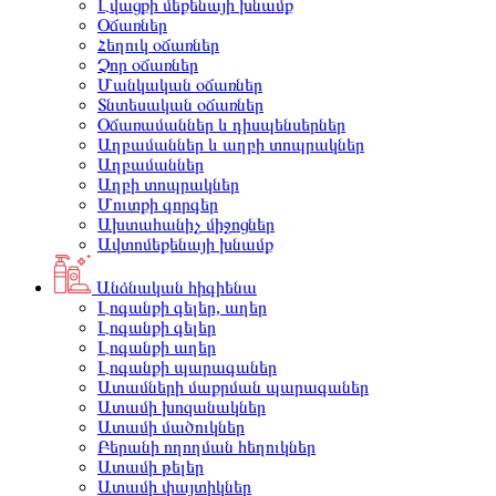
Լվացքի մեքենայի խնամք
Օճառներ
Հեղուկ օճառներ
Չոր օճառներ
Մանկական օճառներ
Տնտեսական օճառներ
Օճառամաններ և դիսպենսերներ
Աղբամաններ և աղբի տոպրակներ
Աղբամաններ
Աղբի տոպրակներ
Մուտքի գորգեր
Ախտահանիչ միջոցներ
Ավտոմեքենայի խնամք
Անձնական հիգիենա
Լոգանքի գելեր, աղեր
Լոգանքի գելեր
Լոգանքի աղեր
Լոգանքի պարագաներ
Ատամների մաքրման պարագաներ
Ատամի խոզանակներ
Ատամի մածուկներ
Բերանի ողողման հեղուկներ
Ատամի թելեր
Ատամի փայտիկներ