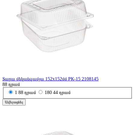
Տարա մեկանգամյա 152x152մմ РК-15 2108145
88
դրամ
1
88 դրամ
180
44 դրամ
Ավելացնել