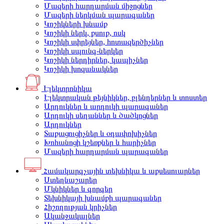
Մազերի հարդարման միջոցներ
Մազերի ներկման պարագաներ
Կոշիկների խնամք
Կոշիկի ներկ, քսուք, ոսկ
Կոշիկի սփրեյներ, հոտազերծիչներ
Կոշիկի սպունգ-ներկեր
Կոշիկի ներդիրներ, կապիչներ
Կոշիկի խոզանակներ
Էլեկտրոնիկա
Էլեկտրական թեյնիկներ, բլենդերներ և տոստեր
Արդուկներ և արդուկի պարագաներ
Արդուկի սեղաններ և ծածկոցներ
Արդուկներ
Տաքացուցիչներ և օդափոխիչներ
Խոհանոցի կշեռքներ և հարիչներ
Մազերի հարդարման պարագաներ
Համակարգչային տեխնիկա և աքսեսուարներ
Ստեղնաշարեր
Մկնիկներ և գորգեր
Տեխնիկայի խնամքի պարագաներ
Հիշողության կրիչներ
Ականջակալներ