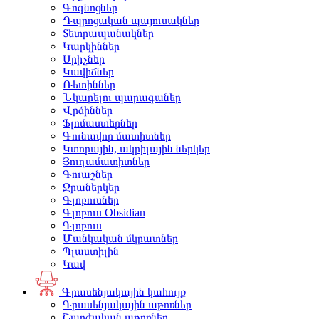
Գոգնոցներ
Դպրոցական պայուսակներ
Տետրապանակներ
Կարկիններ
Սրիչներ
Կավիճներ
Ռետիններ
Նկարելու պարագաներ
Վրձիններ
Ֆլոմաստերներ
Գունավոր մատիտներ
Կտորային, ակրիլային ներկեր
Յուղամատիտներ
Գուաշներ
Ջրաներկեր
Գլոբուսներ
Գլոբուս Obsidian
Գլոբուս
Մանկական մկրատներ
Պլաստիլին
Կավ
Գրասենյակային կահույք
Գրասենյակային աթոռներ
Շարժական աթոռներ