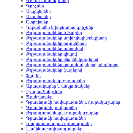
Գրելու պարագաներ
Գրիչներ
Մարկերներ
Մատիտներ
Շտրիխներ
Կնքամոմեր և ինքնահոս գրիչներ
Թղթապանակներ և Ֆայլեր
Թղթապանակներ արխիվային/ռեգիստր
Թղթապանակներ օղակներով
Թղթապանակներ ամրակով
Թղթապանակներ զիպով
Թղթապանակներ ռեզինե կապերով
Թղթապանակներ զսպանակներով, սեղմակով
Թղթապանակներ ֆայլերով
Ֆայլեր
Թղթապանակ պայուսակներ
Արագակարեր և անկյունակներ
Էջաբաժանիչներ
Պլանշետներ
Գրասեղանի հավաքածուներ, դարակաշարեր
Գրասեղանի լրակազմեր
Թղթադարաններ և դարակաշարեր
Գրասեղանի հավաքածուներ
Կազմարարական պարագաներ
Լամինացիայի թաղանթներ