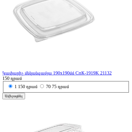
Կափարիչ մեկանգամյա 190x190մմ СпК-1919K 21132
150
դրամ
1
150 դրամ
70
75 դրամ
Ավելացնել