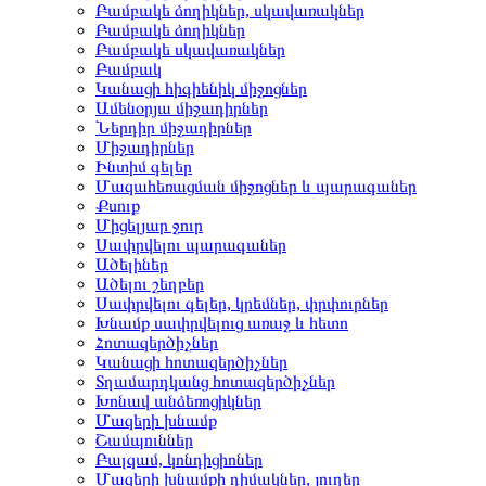
Բամբակե ձողիկներ, սկավառակներ
Բամբակե ձողիկներ
Բամբակե սկավառակներ
Բամբակ
Կանացի հիգիենիկ միջոցներ
Ամենօրյա միջադիրներ
Ներդիր միջադիրներ
Միջադիրներ
Ինտիմ գելեր
Մազահեռացման միջոցներ և պարագաներ
Քսուք
Միցելյար ջուր
Սափրվելու պարագաներ
Ածելիներ
Ածելու շեղբեր
Սափրվելու գելեր, կրեմներ, փրփուրներ
Խնամք սափրվելուց առաջ և հետո
Հոտազերծիչներ
Կանացի հոտազերծիչներ
Տղամարդկանց հոտազերծիչներ
Խոնավ անձեռոցիկներ
Մազերի խնամք
Շամպուններ
Բալզամ, կոնդիցիոներ
Մազերի խնամքի դիմակներ, յուղեր