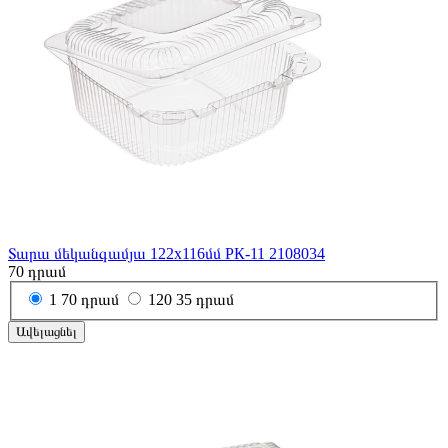
Տարա մեկանգամյա 122x116մմ РК-11 2108034
70
դրամ
1
70 դրամ
120
35 դրամ
Ավելացնել