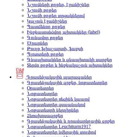
Նշումների թղթեր, էջանիշներ
Նշումի թղթեր
Նշումի թղթեր տրցակներով
Կպչուն էջանիշներ
Պատճենող թղթեր
Ինքնասոսնձվող պիտակներ (label)
Գունավոր թղթեր
Ծրարներ
Թուղթ ֆլիպչարտի, ֆաքսի
Պլոտտերի թղթեր
Գնապիտակներ և գնապիտակի սարքեր
Տերմո թղթեր և ինքնակպչուն պիտակներ
Գրասենյակային պարագաներ
Գրասենյակային գրքեր, նոթատետրեր
Օրատետրեր
Նոթատետրեր
Նոթատետրեր ռեզինե կապով
Նոթատետրեր զսպանակով
Նոթատետրի ներդիրներ
Հեռախոսագրքեր
Գրասենյակային և դրամարկղային գրքեր
Նոթատետրեր Leuchtturm1917
Նոթատետրեր նվերային տուփով