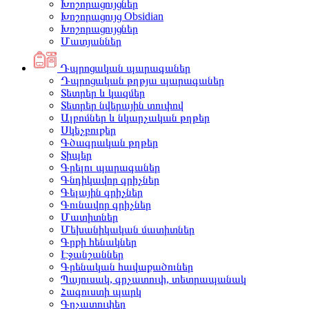
Խոշորացույցներ
Խոշորացույց Obsidian
Խոշորացույցներ
Մատյաններ
Դպրոցական պարագաներ
Դպրոցական թղթյա պարագաներ
Տետրեր և կազմեր
Տետրեր նվերային տուփով
Ալբոմներ և նկարչական թղթեր
Սկեչբուքեր
Գծագրական թղթեր
Տիպեր
Գրելու պարագաներ
Գնդիկավոր գրիչներ
Գելային գրիչներ
Գունավոր գրիչներ
Մատիտներ
Մեխանիկական մատիտներ
Գրքի հենակներ
Էջանշաններ
Գրենական հավաքածուներ
Պայուսակ, գրչատուփ, տետրապանակ
Հագուստի պարկ
Գրչատուփեր