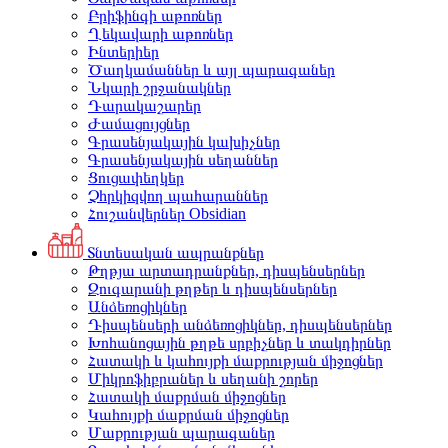
Բրիֆինգի աթոռներ
Ղեկավարի աթոռներ
Ինտերիեր
Ծաղկամաններ և այլ պարագաներ
Նկարի շրջանակներ
Դարակաշարեր
Ժամացույցներ
Գրասենյակային կախիչներ
Գրասենյակային սեղաններ
Ցուցափեղկեր
Չհրկիզվող պահարաններ
Հուշանվերներ Obsidian
Տնտեսական ապրանքներ
Թղթյա արտադրանքներ, դիսպենսերներ
Զուգարանի թղթեր և դիսպենսերներ
Անձեռոցիկներ
Դիսպենսերի անձեռոցիկներ, դիսպենսերներ
Խոհանոցային թղթե սրբիչներ և տակդիրներ
Հատակի և կահույքի մաքրության միջոցներ
Միկրոֆիբրաներ և սեղանի շորեր
Հատակի մաքրման միջոցներ
Կահույքի մաքրման միջոցներ
Մաքրության պարագաներ