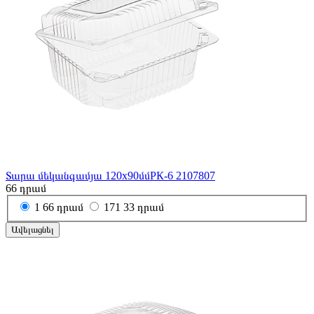
Տարա մեկանգամյա 120x90մմРК-6 2107807
66
դրամ
1
66 դրամ
171
33 դրամ
Ավելացնել