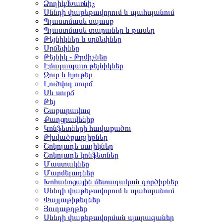
Ձողիկ/Խառնիչ
Սննդի փաթեթավորում և պահպանում
Պլաստմասե սպասք
Պլաստմասե տարաներ և թասեր
Թեյնիկներ և սրճեփներ
Սրճեփներ
Թեյնիկ - Թրմիչներ
Էմալապատ թեյնիկներ
Ջուր և հյութեր
Լուծվող սուրճ
Սև սուրճ
Թեյ
Շաքարավազ
Քաղցրավենիք
Կոնֆետների հավաքածու
Թխվածքաբլիթներ
Շոկոլադե սալիկներ
Շոկոլադե կոնֆետներ
Մաստակներ
Մարմելադներ
Խոհանոցային մետաղական գործիքներ
Սննդի փաթեթավորում և պահպանում
Փայլաթիթեղներ
Յուղաթղթեր
Սննդի փաթեթավորման պարագաներ