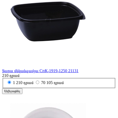
Տարա մեկանգամյա СпК-1919-1250 21131
210
դրամ
1
210 դրամ
70
105 դրամ
Ավելացնել