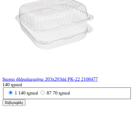
Տարա մեկանգամյա 203x203մմ РК-22 2108477
140
դրամ
1
140 դրամ
87
70 դրամ
Ավելացնել