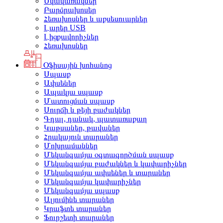
Սկավառակներ
Բարձրախոսեր
Հեռախոսներ և աքսեսուարներ
Լարեր USB
Լիցքավորիչներ
Հեռախոսներ
Օֆիսային խոհանոց
Սպասք
Ափսեներ
Ապակյա սպասք
Մատուցման սպասք
Սուրճի և թեյի բաժակներ
Գդալ, դանակ, պատառաքաղ
Կաթսաներ, թավաներ
Հրակայուն տարաներ
Մոխրամաններ
Մեկանգամյա օգտագործման սպասք
Մեկանգամյա բաժակներ և կափարիչներ
Մեկանգամյա ափսեներ և տարաներ
Մեկանգամյա կափարիչներ
Մեկանգամյա սպասք
Ալյումինե տարաներ
Կրաֆտե տարաներ
Ֆուրշետի տարաներ