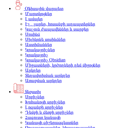
Օֆիսային վարպետ
Մարտկոցներ
Լամպեր
Էլ․ լարեր, հոսանքի ադապտերներ
Կպչուն ժապավեններ և սարքեր
Սոսինձ
Սիլիկոնե սոսինձներ
Աստիճաններ
Կրակայրիչներ
Կրակայրիչ
Կրակայրիչ Obsidian
Միջատների, կրծողների դեմ միջոցներ
Արկղեր
Տեղափոխման արկղեր
Առաքման արկղեր
Տեքստիլ
Սրբիչներ
Խոհանոցի սրբիչներ
Լոգանքի սրբիչներ
Դեմքի և ձեռքի սրբիչներ
Հագուստ կանացի
Կանացի գիշերազգեստներ
Զուգագուլպաներ, կիսագուլպաներ