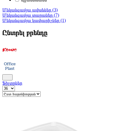
Մեկանգամյա ափսեներ (3)
Մեկանգամյա տարաներ (7)
Մեկանգամյա կափարիչներ (1)
Ընտրել բրենդը
Ֆիլտրներ