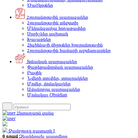
Ծածկոցներ
Հյուրանոցային պարագաներ
Հյուրանոցային տեքստիլ
Մեկանգամյա հողաթափեր
Սրբիչներ սպիտակ
Խալաթներ
Հիգիենայի միջոցներ հյուրանոցային
Հյուրանոցային համարի աքսեսուարներ
Տոնական պարագաներ
Փաթեթավորման պարագաներ
Բացիկ
Նվերի տուփեր, տոպրակներ
Մոմեր, մոմակալներ
Ամանորյա պարագաներ
Մոմակալ Obsidian
Հետադարձ զանգ
Զամբյուղը դատարկ է
0 դրամ
Ձևակերպել պատվերը