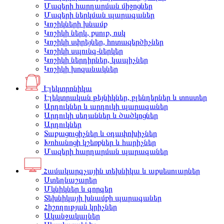
Մազերի հարդարման միջոցներ
Մազերի ներկման պարագաներ
Կոշիկների խնամք
Կոշիկի ներկ, քսուք, ոսկ
Կոշիկի սփրեյներ, հոտազերծիչներ
Կոշիկի սպունգ-ներկեր
Կոշիկի ներդիրներ, կապիչներ
Կոշիկի խոզանակներ
Էլեկտրոնիկա
Էլեկտրական թեյնիկներ, բլենդերներ և տոստեր
Արդուկներ և արդուկի պարագաներ
Արդուկի սեղաններ և ծածկոցներ
Արդուկներ
Տաքացուցիչներ և օդափոխիչներ
Խոհանոցի կշեռքներ և հարիչներ
Մազերի հարդարման պարագաներ
Համակարգչային տեխնիկա և աքսեսուարներ
Ստեղնաշարեր
Մկնիկներ և գորգեր
Տեխնիկայի խնամքի պարագաներ
Հիշողության կրիչներ
Ականջակալներ