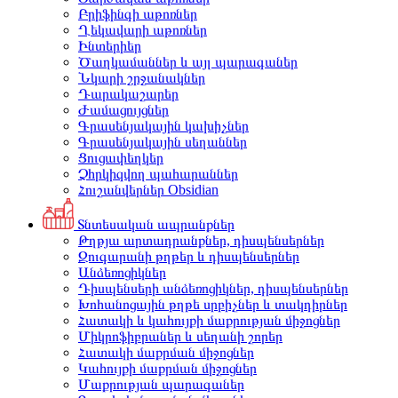
Բրիֆինգի աթոռներ
Ղեկավարի աթոռներ
Ինտերիեր
Ծաղկամաններ և այլ պարագաներ
Նկարի շրջանակներ
Դարակաշարեր
Ժամացույցներ
Գրասենյակային կախիչներ
Գրասենյակային սեղաններ
Ցուցափեղկեր
Չհրկիզվող պահարաններ
Հուշանվերներ Obsidian
Տնտեսական ապրանքներ
Թղթյա արտադրանքներ, դիսպենսերներ
Զուգարանի թղթեր և դիսպենսերներ
Անձեռոցիկներ
Դիսպենսերի անձեռոցիկներ, դիսպենսերներ
Խոհանոցային թղթե սրբիչներ և տակդիրներ
Հատակի և կահույքի մաքրության միջոցներ
Միկրոֆիբրաներ և սեղանի շորեր
Հատակի մաքրման միջոցներ
Կահույքի մաքրման միջոցներ
Մաքրության պարագաներ