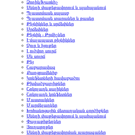
Ձողիկ/Խառնիչ
Սննդի փաթեթավորում և պահպանում
Պլաստմասե սպասք
Պլաստմասե տարաներ և թասեր
Թեյնիկներ և սրճեփներ
Սրճեփներ
Թեյնիկ - Թրմիչներ
Էմալապատ թեյնիկներ
Ջուր և հյութեր
Լուծվող սուրճ
Սև սուրճ
Թեյ
Շաքարավազ
Քաղցրավենիք
Կոնֆետների հավաքածու
Թխվածքաբլիթներ
Շոկոլադե սալիկներ
Շոկոլադե կոնֆետներ
Մաստակներ
Մարմելադներ
Խոհանոցային մետաղական գործիքներ
Սննդի փաթեթավորում և պահպանում
Փայլաթիթեղներ
Յուղաթղթեր
Սննդի փաթեթավորման պարագաներ