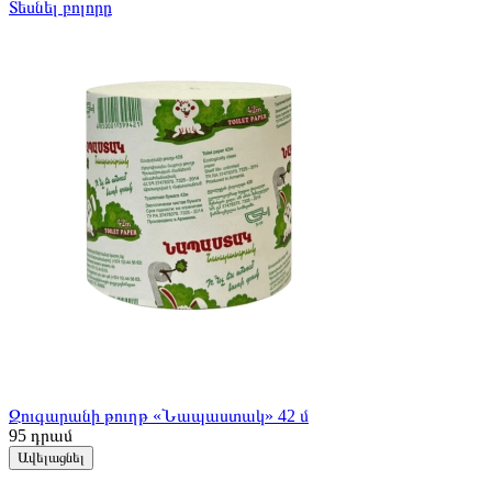
Տեսնել բոլորը
Զուգարանի թուղթ «Նապաստակ» 42 մ
95
դրամ
Ավելացնել