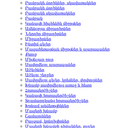
Բամբակե ձողիկներ, սկավառակներ
Բամբակե ձողիկներ
Բամբակե սկավառակներ
Բամբակ
Կանացի հիգիենիկ միջոցներ
Ամենօրյա միջադիրներ
Ներդիր միջադիրներ
Միջադիրներ
Ինտիմ գելեր
Մազահեռացման միջոցներ և պարագաներ
Քսուք
Միցելյար ջուր
Սափրվելու պարագաներ
Ածելիներ
Ածելու շեղբեր
Սափրվելու գելեր, կրեմներ, փրփուրներ
Խնամք սափրվելուց առաջ և հետո
Հոտազերծիչներ
Կանացի հոտազերծիչներ
Տղամարդկանց հոտազերծիչներ
Խոնավ անձեռոցիկներ
Մազերի խնամք
Շամպուններ
Բալզամ, կոնդիցիոներ
Մազերի խնամքի դիմակներ, յուղեր