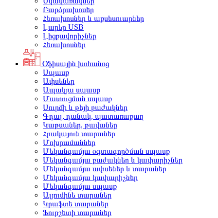
Սկավառակներ
Բարձրախոսեր
Հեռախոսներ և աքսեսուարներ
Լարեր USB
Լիցքավորիչներ
Հեռախոսներ
Օֆիսային խոհանոց
Սպասք
Ափսեներ
Ապակյա սպասք
Մատուցման սպասք
Սուրճի և թեյի բաժակներ
Գդալ, դանակ, պատառաքաղ
Կաթսաներ, թավաներ
Հրակայուն տարաներ
Մոխրամաններ
Մեկանգամյա օգտագործման սպասք
Մեկանգամյա բաժակներ և կափարիչներ
Մեկանգամյա ափսեներ և տարաներ
Մեկանգամյա կափարիչներ
Մեկանգամյա սպասք
Ալյումինե տարաներ
Կրաֆտե տարաներ
Ֆուրշետի տարաներ