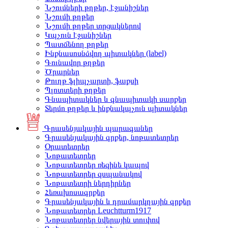
Նշումների թղթեր, էջանիշներ
Նշումի թղթեր
Նշումի թղթեր տրցակներով
Կպչուն էջանիշներ
Պատճենող թղթեր
Ինքնասոսնձվող պիտակներ (label)
Գունավոր թղթեր
Ծրարներ
Թուղթ ֆլիպչարտի, ֆաքսի
Պլոտտերի թղթեր
Գնապիտակներ և գնապիտակի սարքեր
Տերմո թղթեր և ինքնակպչուն պիտակներ
Գրասենյակային պարագաներ
Գրասենյակային գրքեր, նոթատետրեր
Օրատետրեր
Նոթատետրեր
Նոթատետրեր ռեզինե կապով
Նոթատետրեր զսպանակով
Նոթատետրի ներդիրներ
Հեռախոսագրքեր
Գրասենյակային և դրամարկղային գրքեր
Նոթատետրեր Leuchtturm1917
Նոթատետրեր նվերային տուփով