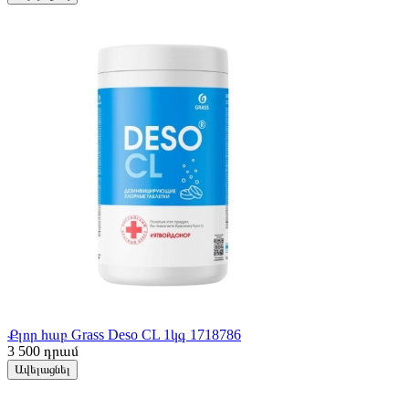
Քլոր հաբ Grass Deso CL 1կգ 1718786
3 500
դրամ
Ավելացնել