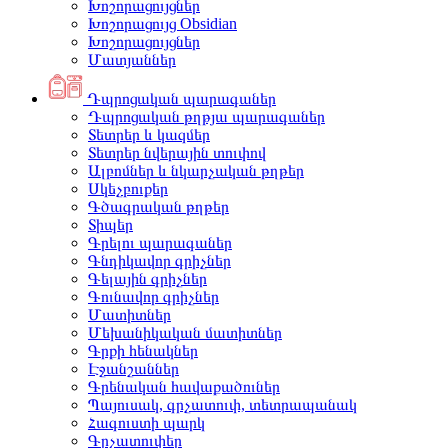
Խոշորացույցներ
Խոշորացույց Obsidian
Խոշորացույցներ
Մատյաններ
Դպրոցական պարագաներ
Դպրոցական թղթյա պարագաներ
Տետրեր և կազմեր
Տետրեր նվերային տուփով
Ալբոմներ և նկարչական թղթեր
Սկեչբուքեր
Գծագրական թղթեր
Տիպեր
Գրելու պարագաներ
Գնդիկավոր գրիչներ
Գելային գրիչներ
Գունավոր գրիչներ
Մատիտներ
Մեխանիկական մատիտներ
Գրքի հենակներ
Էջանշաններ
Գրենական հավաքածուներ
Պայուսակ, գրչատուփ, տետրապանակ
Հագուստի պարկ
Գրչատուփեր