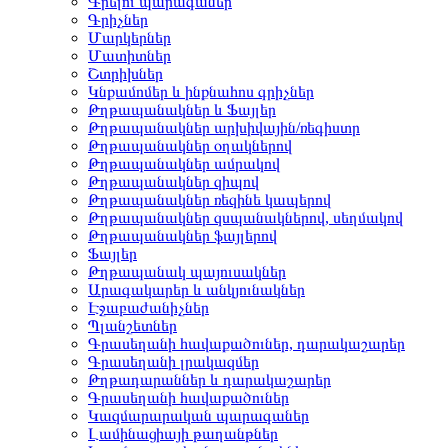
Գրելու պարագաներ
Գրիչներ
Մարկերներ
Մատիտներ
Շտրիխներ
Կնքամոմեր և ինքնահոս գրիչներ
Թղթապանակներ և Ֆայլեր
Թղթապանակներ արխիվային/ռեգիստր
Թղթապանակներ օղակներով
Թղթապանակներ ամրակով
Թղթապանակներ զիպով
Թղթապանակներ ռեզինե կապերով
Թղթապանակներ զսպանակներով, սեղմակով
Թղթապանակներ ֆայլերով
Ֆայլեր
Թղթապանակ պայուսակներ
Արագակարեր և անկյունակներ
Էջաբաժանիչներ
Պլանշետներ
Գրասեղանի հավաքածուներ, դարակաշարեր
Գրասեղանի լրակազմեր
Թղթադարաններ և դարակաշարեր
Գրասեղանի հավաքածուներ
Կազմարարական պարագաներ
Լամինացիայի թաղանթներ