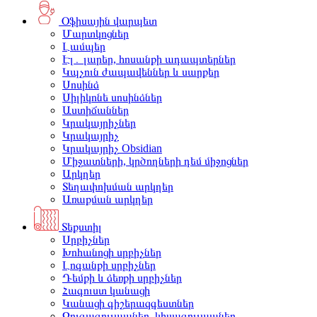
Օֆիսային վարպետ
Մարտկոցներ
Լամպեր
Էլ․ լարեր, հոսանքի ադապտերներ
Կպչուն ժապավեններ և սարքեր
Սոսինձ
Սիլիկոնե սոսինձներ
Աստիճաններ
Կրակայրիչներ
Կրակայրիչ
Կրակայրիչ Obsidian
Միջատների, կրծողների դեմ միջոցներ
Արկղեր
Տեղափոխման արկղեր
Առաքման արկղեր
Տեքստիլ
Սրբիչներ
Խոհանոցի սրբիչներ
Լոգանքի սրբիչներ
Դեմքի և ձեռքի սրբիչներ
Հագուստ կանացի
Կանացի գիշերազգեստներ
Զուգագուլպաներ, կիսագուլպաներ