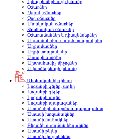
Լվացքի մեքենայի խնամք
Օճառներ
Հեղուկ օճառներ
Չոր օճառներ
Մանկական օճառներ
Տնտեսական օճառներ
Օճառամաններ և դիսպենսերներ
Աղբամաններ և աղբի տոպրակներ
Աղբամաններ
Աղբի տոպրակներ
Մուտքի գորգեր
Ախտահանիչ միջոցներ
Ավտոմեքենայի խնամք
Անձնական հիգիենա
Լոգանքի գելեր, աղեր
Լոգանքի գելեր
Լոգանքի աղեր
Լոգանքի պարագաներ
Ատամների մաքրման պարագաներ
Ատամի խոզանակներ
Ատամի մածուկներ
Բերանի ողողման հեղուկներ
Ատամի թելեր
Ատամի փայտիկներ