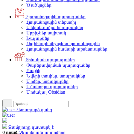
Ծածկոցներ
Հյուրանոցային պարագաներ
Հյուրանոցային տեքստիլ
Մեկանգամյա հողաթափեր
Սրբիչներ սպիտակ
Խալաթներ
Հիգիենայի միջոցներ հյուրանոցային
Հյուրանոցային համարի աքսեսուարներ
Տոնական պարագաներ
Փաթեթավորման պարագաներ
Բացիկ
Նվերի տուփեր, տոպրակներ
Մոմեր, մոմակալներ
Ամանորյա պարագաներ
Մոմակալ Obsidian
Հետադարձ զանգ
Զամբյուղը դատարկ է
0 դրամ
Ձևակերպել պատվերը