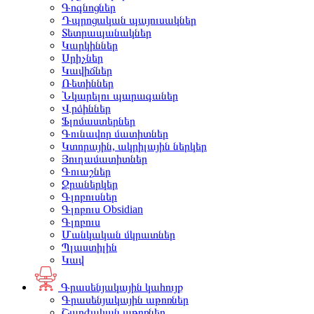
Գոգնոցներ
Դպրոցական պայուսակներ
Տետրապանակներ
Կարկիններ
Սրիչներ
Կավիճներ
Ռետիններ
Նկարելու պարագաներ
Վրձիններ
Ֆլոմաստերներ
Գունավոր մատիտներ
Կտորային, ակրիլային ներկեր
Յուղամատիտներ
Գուաշներ
Ջրաներկեր
Գլոբուսներ
Գլոբուս Obsidian
Գլոբուս
Մանկական մկրատներ
Պլաստիլին
Կավ
Գրասենյակային կահույք
Գրասենյակային աթոռներ
Շարժական աթոռներ