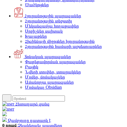
Ծածկոցներ
Հյուրանոցային պարագաներ
Հյուրանոցային տեքստիլ
Մեկանգամյա հողաթափեր
Սրբիչներ սպիտակ
Խալաթներ
Հիգիենայի միջոցներ հյուրանոցային
Հյուրանոցային համարի աքսեսուարներ
Տոնական պարագաներ
Փաթեթավորման պարագաներ
Բացիկ
Նվերի տուփեր, տոպրակներ
Մոմեր, մոմակալներ
Ամանորյա պարագաներ
Մոմակալ Obsidian
Հետադարձ զանգ
Զամբյուղը դատարկ է
0 դրամ
Ձևակերպել պատվերը