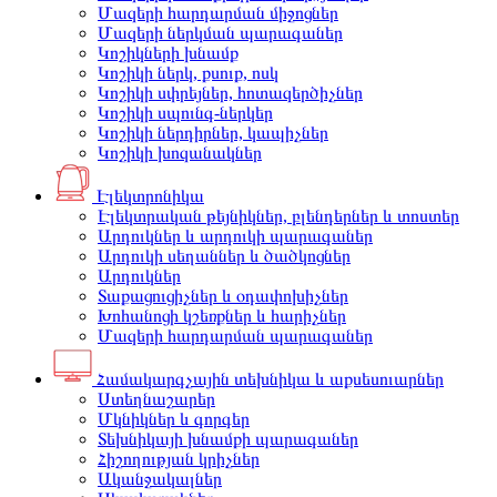
Մազերի հարդարման միջոցներ
Մազերի ներկման պարագաներ
Կոշիկների խնամք
Կոշիկի ներկ, քսուք, ոսկ
Կոշիկի սփրեյներ, հոտազերծիչներ
Կոշիկի սպունգ-ներկեր
Կոշիկի ներդիրներ, կապիչներ
Կոշիկի խոզանակներ
Էլեկտրոնիկա
Էլեկտրական թեյնիկներ, բլենդերներ և տոստեր
Արդուկներ և արդուկի պարագաներ
Արդուկի սեղաններ և ծածկոցներ
Արդուկներ
Տաքացուցիչներ և օդափոխիչներ
Խոհանոցի կշեռքներ և հարիչներ
Մազերի հարդարման պարագաներ
Համակարգչային տեխնիկա և աքսեսուարներ
Ստեղնաշարեր
Մկնիկներ և գորգեր
Տեխնիկայի խնամքի պարագաներ
Հիշողության կրիչներ
Ականջակալներ