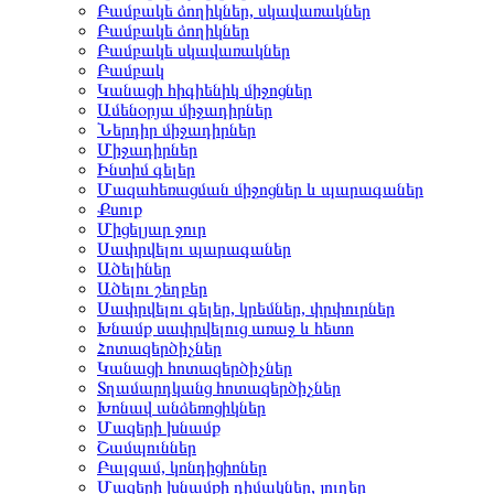
Բամբակե ձողիկներ, սկավառակներ
Բամբակե ձողիկներ
Բամբակե սկավառակներ
Բամբակ
Կանացի հիգիենիկ միջոցներ
Ամենօրյա միջադիրներ
Ներդիր միջադիրներ
Միջադիրներ
Ինտիմ գելեր
Մազահեռացման միջոցներ և պարագաներ
Քսուք
Միցելյար ջուր
Սափրվելու պարագաներ
Ածելիներ
Ածելու շեղբեր
Սափրվելու գելեր, կրեմներ, փրփուրներ
Խնամք սափրվելուց առաջ և հետո
Հոտազերծիչներ
Կանացի հոտազերծիչներ
Տղամարդկանց հոտազերծիչներ
Խոնավ անձեռոցիկներ
Մազերի խնամք
Շամպուններ
Բալզամ, կոնդիցիոներ
Մազերի խնամքի դիմակներ, յուղեր