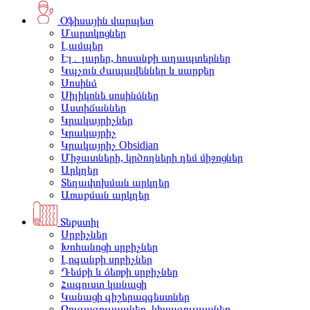
Օֆիսային վարպետ
Մարտկոցներ
Լամպեր
Էլ․ լարեր, հոսանքի ադապտերներ
Կպչուն ժապավեններ և սարքեր
Սոսինձ
Սիլիկոնե սոսինձներ
Աստիճաններ
Կրակայրիչներ
Կրակայրիչ
Կրակայրիչ Obsidian
Միջատների, կրծողների դեմ միջոցներ
Արկղեր
Տեղափոխման արկղեր
Առաքման արկղեր
Տեքստիլ
Սրբիչներ
Խոհանոցի սրբիչներ
Լոգանքի սրբիչներ
Դեմքի և ձեռքի սրբիչներ
Հագուստ կանացի
Կանացի գիշերազգեստներ
Զուգագուլպաներ, կիսագուլպաներ