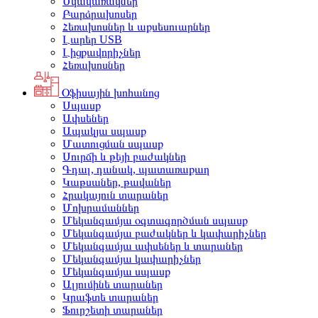
Սկավառակներ
Բարձրախոսեր
Հեռախոսներ և աքսեսուարներ
Լարեր USB
Լիցքավորիչներ
Հեռախոսներ
Օֆիսային խոհանոց
Սպասք
Ափսեներ
Ապակյա սպասք
Մատուցման սպասք
Սուրճի և թեյի բաժակներ
Գդալ, դանակ, պատառաքաղ
Կաթսաներ, թավաներ
Հրակայուն տարաներ
Մոխրամաններ
Մեկանգամյա օգտագործման սպասք
Մեկանգամյա բաժակներ և կափարիչներ
Մեկանգամյա ափսեներ և տարաներ
Մեկանգամյա կափարիչներ
Մեկանգամյա սպասք
Ալյումինե տարաներ
Կրաֆտե տարաներ
Ֆուրշետի տարաներ