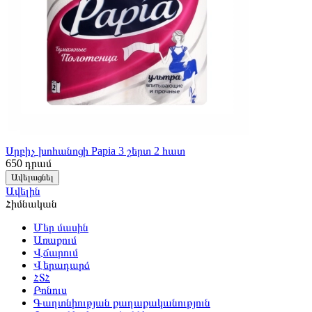
Սրբիչ խոհանոցի Papia 3 շերտ 2 հատ
650
դրամ
Ավելացնել
Ավելին
Հիմնական
Մեր մասին
Առաքում
Վճարում
Վերադարձ
ՀՏՀ
Բոնուս
Գաղտնիության քաղաքականություն