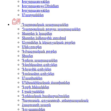
Խոշորացույցներ
Խոշորացույց Obsidian
Խոշորացույցներ
Մատյաններ
Դպրոցական պարագաներ
Դպրոցական թղթյա պարագաներ
Տետրեր և կազմեր
Տետրեր նվերային տուփով
Ալբոմներ և նկարչական թղթեր
Սկեչբուքեր
Գծագրական թղթեր
Տիպեր
Գրելու պարագաներ
Գնդիկավոր գրիչներ
Գելային գրիչներ
Գունավոր գրիչներ
Մատիտներ
Մեխանիկական մատիտներ
Գրքի հենակներ
Էջանշաններ
Գրենական հավաքածուներ
Պայուսակ, գրչատուփ, տետրապանակ
Հագուստի պարկ
Գրչատուփեր