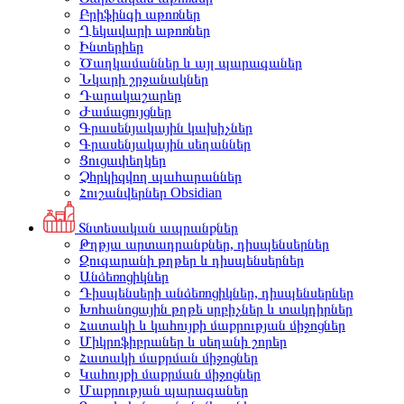
Բրիֆինգի աթոռներ
Ղեկավարի աթոռներ
Ինտերիեր
Ծաղկամաններ և այլ պարագաներ
Նկարի շրջանակներ
Դարակաշարեր
Ժամացույցներ
Գրասենյակային կախիչներ
Գրասենյակային սեղաններ
Ցուցափեղկեր
Չհրկիզվող պահարաններ
Հուշանվերներ Obsidian
Տնտեսական ապրանքներ
Թղթյա արտադրանքներ, դիսպենսերներ
Զուգարանի թղթեր և դիսպենսերներ
Անձեռոցիկներ
Դիսպենսերի անձեռոցիկներ, դիսպենսերներ
Խոհանոցային թղթե սրբիչներ և տակդիրներ
Հատակի և կահույքի մաքրության միջոցներ
Միկրոֆիբրաներ և սեղանի շորեր
Հատակի մաքրման միջոցներ
Կահույքի մաքրման միջոցներ
Մաքրության պարագաներ