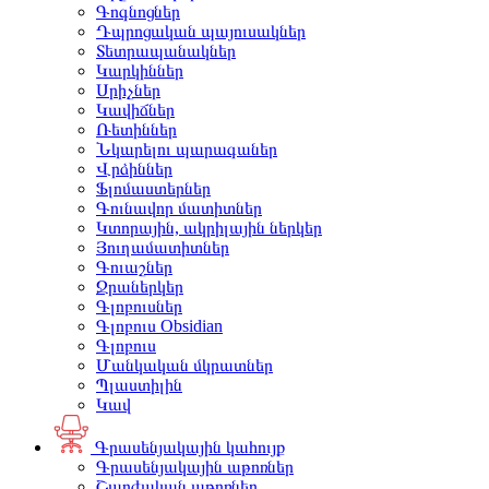
Գոգնոցներ
Դպրոցական պայուսակներ
Տետրապանակներ
Կարկիններ
Սրիչներ
Կավիճներ
Ռետիններ
Նկարելու պարագաներ
Վրձիններ
Ֆլոմաստերներ
Գունավոր մատիտներ
Կտորային, ակրիլային ներկեր
Յուղամատիտներ
Գուաշներ
Ջրաներկեր
Գլոբուսներ
Գլոբուս Obsidian
Գլոբուս
Մանկական մկրատներ
Պլաստիլին
Կավ
Գրասենյակային կահույք
Գրասենյակային աթոռներ
Շարժական աթոռներ