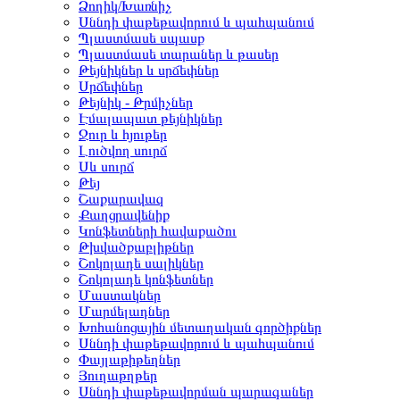
Ձողիկ/Խառնիչ
Սննդի փաթեթավորում և պահպանում
Պլաստմասե սպասք
Պլաստմասե տարաներ և թասեր
Թեյնիկներ և սրճեփներ
Սրճեփներ
Թեյնիկ - Թրմիչներ
Էմալապատ թեյնիկներ
Ջուր և հյութեր
Լուծվող սուրճ
Սև սուրճ
Թեյ
Շաքարավազ
Քաղցրավենիք
Կոնֆետների հավաքածու
Թխվածքաբլիթներ
Շոկոլադե սալիկներ
Շոկոլադե կոնֆետներ
Մաստակներ
Մարմելադներ
Խոհանոցային մետաղական գործիքներ
Սննդի փաթեթավորում և պահպանում
Փայլաթիթեղներ
Յուղաթղթեր
Սննդի փաթեթավորման պարագաներ