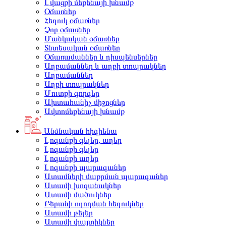
Լվացքի մեքենայի խնամք
Օճառներ
Հեղուկ օճառներ
Չոր օճառներ
Մանկական օճառներ
Տնտեսական օճառներ
Օճառամաններ և դիսպենսերներ
Աղբամաններ և աղբի տոպրակներ
Աղբամաններ
Աղբի տոպրակներ
Մուտքի գորգեր
Ախտահանիչ միջոցներ
Ավտոմեքենայի խնամք
Անձնական հիգիենա
Լոգանքի գելեր, աղեր
Լոգանքի գելեր
Լոգանքի աղեր
Լոգանքի պարագաներ
Ատամների մաքրման պարագաներ
Ատամի խոզանակներ
Ատամի մածուկներ
Բերանի ողողման հեղուկներ
Ատամի թելեր
Ատամի փայտիկներ