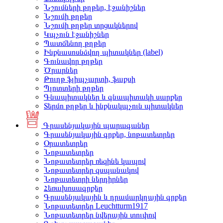
Նշումների թղթեր, էջանիշներ
Նշումի թղթեր
Նշումի թղթեր տրցակներով
Կպչուն էջանիշներ
Պատճենող թղթեր
Ինքնասոսնձվող պիտակներ (label)
Գունավոր թղթեր
Ծրարներ
Թուղթ ֆլիպչարտի, ֆաքսի
Պլոտտերի թղթեր
Գնապիտակներ և գնապիտակի սարքեր
Տերմո թղթեր և ինքնակպչուն պիտակներ
Գրասենյակային պարագաներ
Գրասենյակային գրքեր, նոթատետրեր
Օրատետրեր
Նոթատետրեր
Նոթատետրեր ռեզինե կապով
Նոթատետրեր զսպանակով
Նոթատետրի ներդիրներ
Հեռախոսագրքեր
Գրասենյակային և դրամարկղային գրքեր
Նոթատետրեր Leuchtturm1917
Նոթատետրեր նվերային տուփով