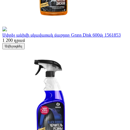
Սփրեյ անիվի սկավառակ մաքրող Grass Disk 600մլ 1561853
1 200
դրամ
Ավելացնել