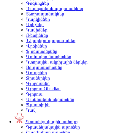
Գոգնոցներ
Դպրոցական պայուսակներ
Տետրապանակներ
Կարկիններ
Սրիչներ
Կավիճներ
Ռետիններ
Նկարելու պարագաներ
Վրձիններ
Ֆլոմաստերներ
Գունավոր մատիտներ
Կտորային, ակրիլային ներկեր
Յուղամատիտներ
Գուաշներ
Ջրաներկեր
Գլոբուսներ
Գլոբուս Obsidian
Գլոբուս
Մանկական մկրատներ
Պլաստիլին
Կավ
Գրասենյակային կահույք
Գրասենյակային աթոռներ
Շարժական աթոռներ