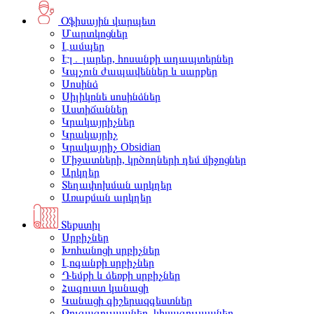
Օֆիսային վարպետ
Մարտկոցներ
Լամպեր
Էլ․ լարեր, հոսանքի ադապտերներ
Կպչուն ժապավեններ և սարքեր
Սոսինձ
Սիլիկոնե սոսինձներ
Աստիճաններ
Կրակայրիչներ
Կրակայրիչ
Կրակայրիչ Obsidian
Միջատների, կրծողների դեմ միջոցներ
Արկղեր
Տեղափոխման արկղեր
Առաքման արկղեր
Տեքստիլ
Սրբիչներ
Խոհանոցի սրբիչներ
Լոգանքի սրբիչներ
Դեմքի և ձեռքի սրբիչներ
Հագուստ կանացի
Կանացի գիշերազգեստներ
Զուգագուլպաներ, կիսագուլպաներ