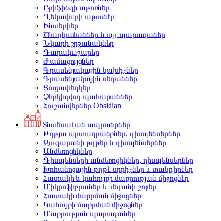
Բրիֆինգի աթոռներ
Ղեկավարի աթոռներ
Ինտերիեր
Ծաղկամաններ և այլ պարագաներ
Նկարի շրջանակներ
Դարակաշարեր
Ժամացույցներ
Գրասենյակային կախիչներ
Գրասենյակային սեղաններ
Ցուցափեղկեր
Չհրկիզվող պահարաններ
Հուշանվերներ Obsidian
Տնտեսական ապրանքներ
Թղթյա արտադրանքներ, դիսպենսերներ
Զուգարանի թղթեր և դիսպենսերներ
Անձեռոցիկներ
Դիսպենսերի անձեռոցիկներ, դիսպենսերներ
Խոհանոցային թղթե սրբիչներ և տակդիրներ
Հատակի և կահույքի մաքրության միջոցներ
Միկրոֆիբրաներ և սեղանի շորեր
Հատակի մաքրման միջոցներ
Կահույքի մաքրման միջոցներ
Մաքրության պարագաներ