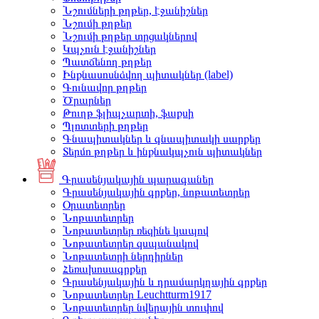
Նշումների թղթեր, էջանիշներ
Նշումի թղթեր
Նշումի թղթեր տրցակներով
Կպչուն էջանիշներ
Պատճենող թղթեր
Ինքնասոսնձվող պիտակներ (label)
Գունավոր թղթեր
Ծրարներ
Թուղթ ֆլիպչարտի, ֆաքսի
Պլոտտերի թղթեր
Գնապիտակներ և գնապիտակի սարքեր
Տերմո թղթեր և ինքնակպչուն պիտակներ
Գրասենյակային պարագաներ
Գրասենյակային գրքեր, նոթատետրեր
Օրատետրեր
Նոթատետրեր
Նոթատետրեր ռեզինե կապով
Նոթատետրեր զսպանակով
Նոթատետրի ներդիրներ
Հեռախոսագրքեր
Գրասենյակային և դրամարկղային գրքեր
Նոթատետրեր Leuchtturm1917
Նոթատետրեր նվերային տուփով