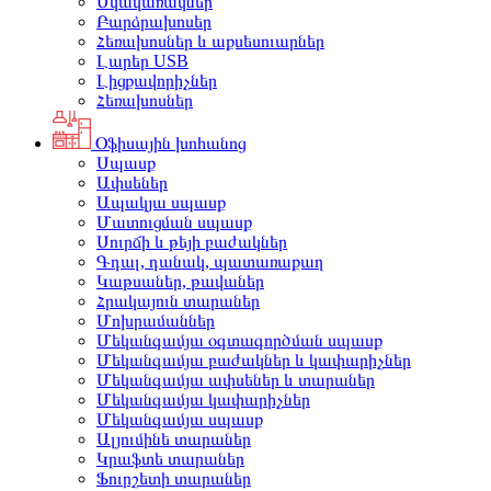
Սկավառակներ
Բարձրախոսեր
Հեռախոսներ և աքսեսուարներ
Լարեր USB
Լիցքավորիչներ
Հեռախոսներ
Օֆիսային խոհանոց
Սպասք
Ափսեներ
Ապակյա սպասք
Մատուցման սպասք
Սուրճի և թեյի բաժակներ
Գդալ, դանակ, պատառաքաղ
Կաթսաներ, թավաներ
Հրակայուն տարաներ
Մոխրամաններ
Մեկանգամյա օգտագործման սպասք
Մեկանգամյա բաժակներ և կափարիչներ
Մեկանգամյա ափսեներ և տարաներ
Մեկանգամյա կափարիչներ
Մեկանգամյա սպասք
Ալյումինե տարաներ
Կրաֆտե տարաներ
Ֆուրշետի տարաներ