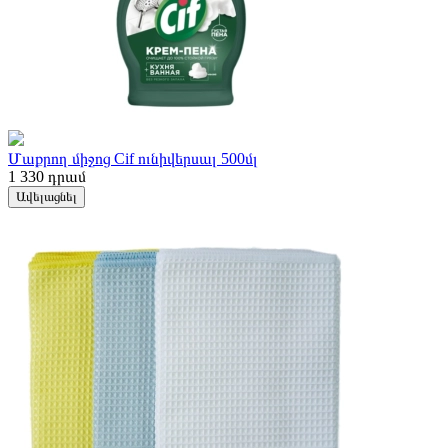
Մաքրող միջոց Cif ունիվերսալ 500մլ
1 330
դրամ
Ավելացնել