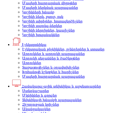
Մազերի հարդարման միջոցներ
Մազերի ներկման պարագաներ
Կոշիկների խնամք
Կոշիկի ներկ, քսուք, ոսկ
Կոշիկի սփրեյներ, հոտազերծիչներ
Կոշիկի սպունգ-ներկեր
Կոշիկի ներդիրներ, կապիչներ
Կոշիկի խոզանակներ
Էլեկտրոնիկա
Էլեկտրական թեյնիկներ, բլենդերներ և տոստեր
Արդուկներ և արդուկի պարագաներ
Արդուկի սեղաններ և ծածկոցներ
Արդուկներ
Տաքացուցիչներ և օդափոխիչներ
Խոհանոցի կշեռքներ և հարիչներ
Մազերի հարդարման պարագաներ
Համակարգչային տեխնիկա և աքսեսուարներ
Ստեղնաշարեր
Մկնիկներ և գորգեր
Տեխնիկայի խնամքի պարագաներ
Հիշողության կրիչներ
Ականջակալներ