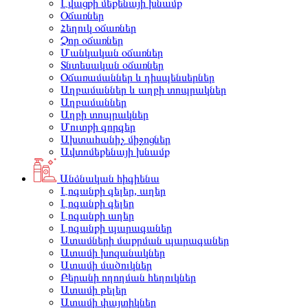
Լվացքի մեքենայի խնամք
Օճառներ
Հեղուկ օճառներ
Չոր օճառներ
Մանկական օճառներ
Տնտեսական օճառներ
Օճառամաններ և դիսպենսերներ
Աղբամաններ և աղբի տոպրակներ
Աղբամաններ
Աղբի տոպրակներ
Մուտքի գորգեր
Ախտահանիչ միջոցներ
Ավտոմեքենայի խնամք
Անձնական հիգիենա
Լոգանքի գելեր, աղեր
Լոգանքի գելեր
Լոգանքի աղեր
Լոգանքի պարագաներ
Ատամների մաքրման պարագաներ
Ատամի խոզանակներ
Ատամի մածուկներ
Բերանի ողողման հեղուկներ
Ատամի թելեր
Ատամի փայտիկներ