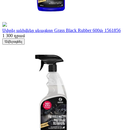
Սփրեյ անիվներ սևացնող Grass Black Rubber 600մլ 1561856
1 300
դրամ
Ավելացնել