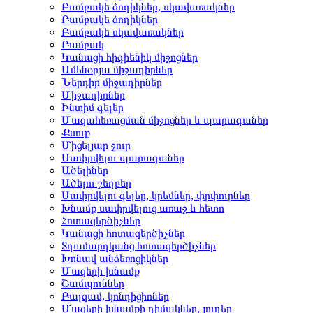
Բամբակե ձողիկներ, սկավառակներ
Բամբակե ձողիկներ
Բամբակե սկավառակներ
Բամբակ
Կանացի հիգիենիկ միջոցներ
Ամենօրյա միջադիրներ
Ներդիր միջադիրներ
Միջադիրներ
Ինտիմ գելեր
Մազահեռացման միջոցներ և պարագաներ
Քսուք
Միցելյար ջուր
Սափրվելու պարագաներ
Ածելիներ
Ածելու շեղբեր
Սափրվելու գելեր, կրեմներ, փրփուրներ
Խնամք սափրվելուց առաջ և հետո
Հոտազերծիչներ
Կանացի հոտազերծիչներ
Տղամարդկանց հոտազերծիչներ
Խոնավ անձեռոցիկներ
Մազերի խնամք
Շամպուններ
Բալզամ, կոնդիցիոներ
Մազերի խնամքի դիմակներ, յուղեր