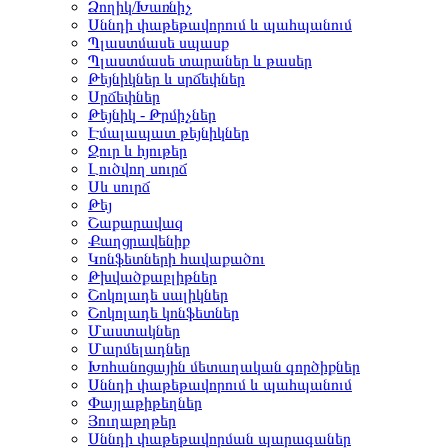
Ձողիկ/Խառնիչ
Սննդի փաթեթավորում և պահպանում
Պլաստմասե սպասք
Պլաստմասե տարաներ և թասեր
Թեյնիկներ և սրճեփներ
Սրճեփներ
Թեյնիկ - Թրմիչներ
Էմալապատ թեյնիկներ
Ջուր և հյութեր
Լուծվող սուրճ
Սև սուրճ
Թեյ
Շաքարավազ
Քաղցրավենիք
Կոնֆետների հավաքածու
Թխվածքաբլիթներ
Շոկոլադե սալիկներ
Շոկոլադե կոնֆետներ
Մաստակներ
Մարմելադներ
Խոհանոցային մետաղական գործիքներ
Սննդի փաթեթավորում և պահպանում
Փայլաթիթեղներ
Յուղաթղթեր
Սննդի փաթեթավորման պարագաներ