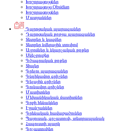
Խոշորացույցներ
Խոշորացույց Obsidian
Խոշորացույցներ
Մատյաններ
Դպրոցական պարագաներ
Դպրոցական թղթյա պարագաներ
Տետրեր և կազմեր
Տետրեր նվերային տուփով
Ալբոմներ և նկարչական թղթեր
Սկեչբուքեր
Գծագրական թղթեր
Տիպեր
Գրելու պարագաներ
Գնդիկավոր գրիչներ
Գելային գրիչներ
Գունավոր գրիչներ
Մատիտներ
Մեխանիկական մատիտներ
Գրքի հենակներ
Էջանշաններ
Գրենական հավաքածուներ
Պայուսակ, գրչատուփ, տետրապանակ
Հագուստի պարկ
Գրչատուփեր