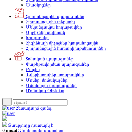
Ծածկոցներ
Հյուրանոցային պարագաներ
Հյուրանոցային տեքստիլ
Մեկանգամյա հողաթափեր
Սրբիչներ սպիտակ
Խալաթներ
Հիգիենայի միջոցներ հյուրանոցային
Հյուրանոցային համարի աքսեսուարներ
Տոնական պարագաներ
Փաթեթավորման պարագաներ
Բացիկ
Նվերի տուփեր, տոպրակներ
Մոմեր, մոմակալներ
Ամանորյա պարագաներ
Մոմակալ Obsidian
Հետադարձ զանգ
Զամբյուղը դատարկ է
0 դրամ
Ձևակերպել պատվերը