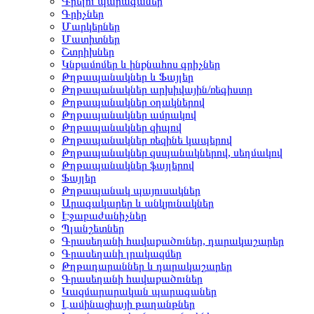
Գրելու պարագաներ
Գրիչներ
Մարկերներ
Մատիտներ
Շտրիխներ
Կնքամոմեր և ինքնահոս գրիչներ
Թղթապանակներ և Ֆայլեր
Թղթապանակներ արխիվային/ռեգիստր
Թղթապանակներ օղակներով
Թղթապանակներ ամրակով
Թղթապանակներ զիպով
Թղթապանակներ ռեզինե կապերով
Թղթապանակներ զսպանակներով, սեղմակով
Թղթապանակներ ֆայլերով
Ֆայլեր
Թղթապանակ պայուսակներ
Արագակարեր և անկյունակներ
Էջաբաժանիչներ
Պլանշետներ
Գրասեղանի հավաքածուներ, դարակաշարեր
Գրասեղանի լրակազմեր
Թղթադարաններ և դարակաշարեր
Գրասեղանի հավաքածուներ
Կազմարարական պարագաներ
Լամինացիայի թաղանթներ