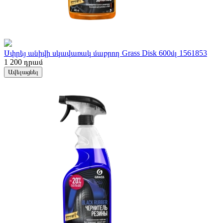
Սփրեյ անիվի սկավառակ մաքրող Grass Disk 600մլ 1561853
1 200
դրամ
Ավելացնել