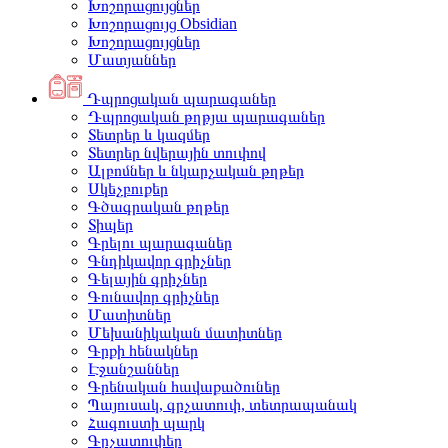
Խոշորացույցներ
Խոշորացույց Obsidian
Խոշորացույցներ
Մատյաններ
Դպրոցական պարագաներ
Դպրոցական թղթյա պարագաներ
Տետրեր և կազմեր
Տետրեր նվերային տուփով
Ալբոմներ և նկարչական թղթեր
Սկեչբուքեր
Գծագրական թղթեր
Տիպեր
Գրելու պարագաներ
Գնդիկավոր գրիչներ
Գելային գրիչներ
Գունավոր գրիչներ
Մատիտներ
Մեխանիկական մատիտներ
Գրքի հենակներ
Էջանշաններ
Գրենական հավաքածուներ
Պայուսակ, գրչատուփ, տետրապանակ
Հագուստի պարկ
Գրչատուփեր