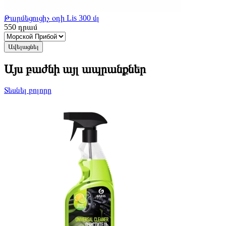
Թարմեցուցիչ օդի Lis 300 մլ
550
դրամ
Ավելացնել
Այս բաժնի այլ ապրանքներ
Տեսնել բոլորը