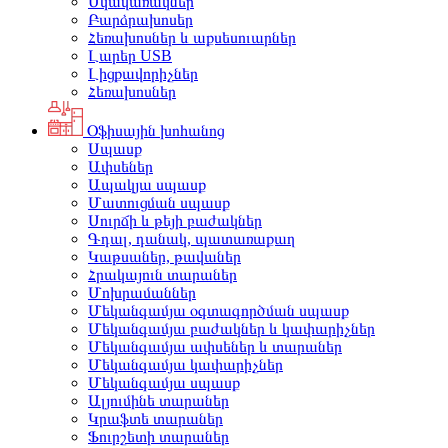
Սկավառակներ
Բարձրախոսեր
Հեռախոսներ և աքսեսուարներ
Լարեր USB
Լիցքավորիչներ
Հեռախոսներ
Օֆիսային խոհանոց
Սպասք
Ափսեներ
Ապակյա սպասք
Մատուցման սպասք
Սուրճի և թեյի բաժակներ
Գդալ, դանակ, պատառաքաղ
Կաթսաներ, թավաներ
Հրակայուն տարաներ
Մոխրամաններ
Մեկանգամյա օգտագործման սպասք
Մեկանգամյա բաժակներ և կափարիչներ
Մեկանգամյա ափսեներ և տարաներ
Մեկանգամյա կափարիչներ
Մեկանգամյա սպասք
Ալյումինե տարաներ
Կրաֆտե տարաներ
Ֆուրշետի տարաներ