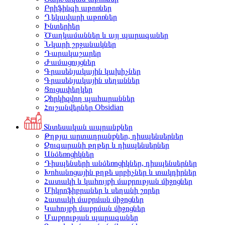
Բրիֆինգի աթոռներ
Ղեկավարի աթոռներ
Ինտերիեր
Ծաղկամաններ և այլ պարագաներ
Նկարի շրջանակներ
Դարակաշարեր
Ժամացույցներ
Գրասենյակային կախիչներ
Գրասենյակային սեղաններ
Ցուցափեղկեր
Չհրկիզվող պահարաններ
Հուշանվերներ Obsidian
Տնտեսական ապրանքներ
Թղթյա արտադրանքներ, դիսպենսերներ
Զուգարանի թղթեր և դիսպենսերներ
Անձեռոցիկներ
Դիսպենսերի անձեռոցիկներ, դիսպենսերներ
Խոհանոցային թղթե սրբիչներ և տակդիրներ
Հատակի և կահույքի մաքրության միջոցներ
Միկրոֆիբրաներ և սեղանի շորեր
Հատակի մաքրման միջոցներ
Կահույքի մաքրման միջոցներ
Մաքրության պարագաներ