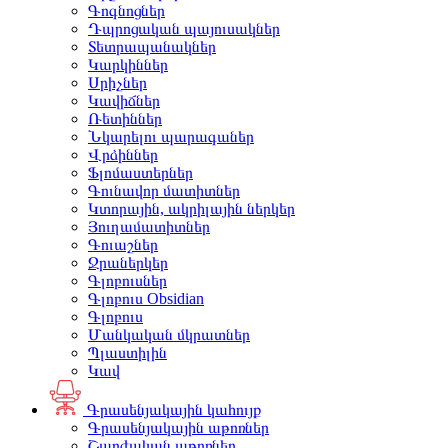
Գոգնոցներ
Դպրոցական պայուսակներ
Տետրապանակներ
Կարկիններ
Սրիչներ
Կավիճներ
Ռետիններ
Նկարելու պարագաներ
Վրձիններ
Ֆլոմաստերներ
Գունավոր մատիտներ
Կտորային, ակրիլային ներկեր
Յուղամատիտներ
Գուաշներ
Ջրաներկեր
Գլոբուսներ
Գլոբուս Obsidian
Գլոբուս
Մանկական մկրատներ
Պլաստիլին
Կավ
Գրասենյակային կահույք
Գրասենյակային աթոռներ
Շարժական աթոռներ