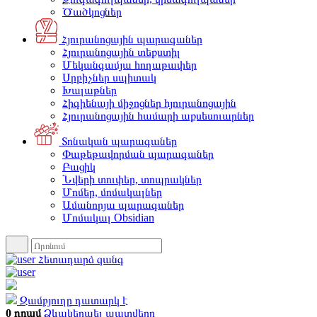
Ծածկոցներ
Հյուրանոցային պարագաներ
Հյուրանոցային տեքստիլ
Մեկանգամյա հողաթափեր
Սրբիչներ սպիտակ
Խալաթներ
Հիգիենայի միջոցներ հյուրանոցային
Հյուրանոցային համարի աքսեսուարներ
Տոնական պարագաներ
Փաթեթավորման պարագաներ
Բացիկ
Նվերի տուփեր, տոպրակներ
Մոմեր, մոմակալներ
Ամանորյա պարագաներ
Մոմակալ Obsidian
Հետադարձ զանգ
Զամբյուղը դատարկ է
0 դրամ
Ձևակերպել պատվերը