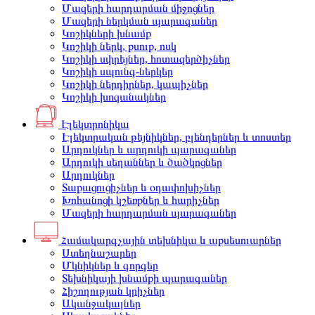
Մազերի հարդարման միջոցներ
Մազերի ներկման պարագաներ
Կոշիկների խնամք
Կոշիկի ներկ, քսուք, ոսկ
Կոշիկի սփրեյներ, հոտազերծիչներ
Կոշիկի սպունգ-ներկեր
Կոշիկի ներդիրներ, կապիչներ
Կոշիկի խոզանակներ
Էլեկտրոնիկա
Էլեկտրական թեյնիկներ, բլենդերներ և տոստեր
Արդուկներ և արդուկի պարագաներ
Արդուկի սեղաններ և ծածկոցներ
Արդուկներ
Տաքացուցիչներ և օդափոխիչներ
Խոհանոցի կշեռքներ և հարիչներ
Մազերի հարդարման պարագաներ
Համակարգչային տեխնիկա և աքսեսուարներ
Ստեղնաշարեր
Մկնիկներ և գորգեր
Տեխնիկայի խնամքի պարագաներ
Հիշողության կրիչներ
Ականջակալներ