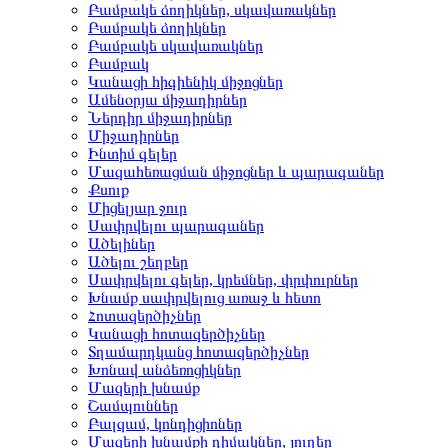
Բամբակե ձողիկներ, սկավառակներ
Բամբակե ձողիկներ
Բամբակե սկավառակներ
Բամբակ
Կանացի հիգիենիկ միջոցներ
Ամենօրյա միջադիրներ
Ներդիր միջադիրներ
Միջադիրներ
Ինտիմ գելեր
Մազահեռացման միջոցներ և պարագաներ
Քսուք
Միցելյար ջուր
Սափրվելու պարագաներ
Ածելիներ
Ածելու շեղբեր
Սափրվելու գելեր, կրեմներ, փրփուրներ
Խնամք սափրվելուց առաջ և հետո
Հոտազերծիչներ
Կանացի հոտազերծիչներ
Տղամարդկանց հոտազերծիչներ
Խոնավ անձեռոցիկներ
Մազերի խնամք
Շամպուններ
Բալզամ, կոնդիցիոներ
Մազերի խնամքի դիմակներ, յուղեր