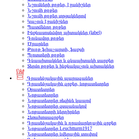
Նշումների թղթեր, էջանիշներ
Նշումի թղթեր
Նշումի թղթեր տրցակներով
Կպչուն էջանիշներ
Պատճենող թղթեր
Ինքնասոսնձվող պիտակներ (label)
Գունավոր թղթեր
Ծրարներ
Թուղթ ֆլիպչարտի, ֆաքսի
Պլոտտերի թղթեր
Գնապիտակներ և գնապիտակի սարքեր
Տերմո թղթեր և ինքնակպչուն պիտակներ
Գրասենյակային պարագաներ
Գրասենյակային գրքեր, նոթատետրեր
Օրատետրեր
Նոթատետրեր
Նոթատետրեր ռեզինե կապով
Նոթատետրեր զսպանակով
Նոթատետրի ներդիրներ
Հեռախոսագրքեր
Գրասենյակային և դրամարկղային գրքեր
Նոթատետրեր Leuchtturm1917
Նոթատետրեր նվերային տուփով