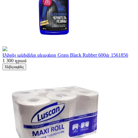
Սփրեյ անիվներ սևացնող Grass Black Rubber 600մլ 1561856
1 300
դրամ
Ավելացնել