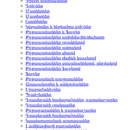
Գրելու պարագաներ
Գրիչներ
Մարկերներ
Մատիտներ
Շտրիխներ
Կնքամոմեր և ինքնահոս գրիչներ
Թղթապանակներ և Ֆայլեր
Թղթապանակներ արխիվային/ռեգիստր
Թղթապանակներ օղակներով
Թղթապանակներ ամրակով
Թղթապանակներ զիպով
Թղթապանակներ ռեզինե կապերով
Թղթապանակներ զսպանակներով, սեղմակով
Թղթապանակներ ֆայլերով
Ֆայլեր
Թղթապանակ պայուսակներ
Արագակարեր և անկյունակներ
Էջաբաժանիչներ
Պլանշետներ
Գրասեղանի հավաքածուներ, դարակաշարեր
Գրասեղանի լրակազմեր
Թղթադարաններ և դարակաշարեր
Գրասեղանի հավաքածուներ
Կազմարարական պարագաներ
Լամինացիայի թաղանթներ