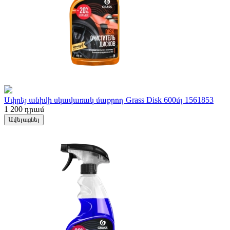
Սփրեյ անիվի սկավառակ մաքրող Grass Disk 600մլ 1561853
1 200
դրամ
Ավելացնել