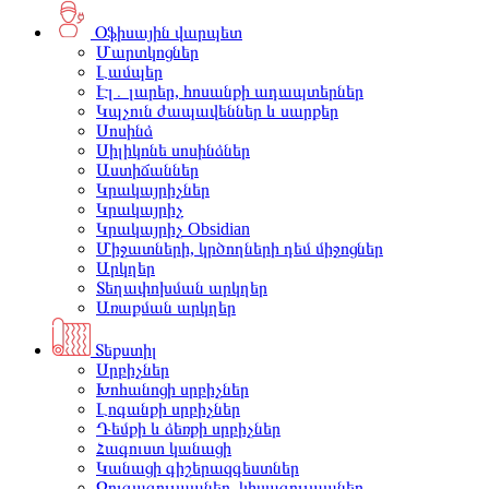
Օֆիսային վարպետ
Մարտկոցներ
Լամպեր
Էլ․ լարեր, հոսանքի ադապտերներ
Կպչուն ժապավեններ և սարքեր
Սոսինձ
Սիլիկոնե սոսինձներ
Աստիճաններ
Կրակայրիչներ
Կրակայրիչ
Կրակայրիչ Obsidian
Միջատների, կրծողների դեմ միջոցներ
Արկղեր
Տեղափոխման արկղեր
Առաքման արկղեր
Տեքստիլ
Սրբիչներ
Խոհանոցի սրբիչներ
Լոգանքի սրբիչներ
Դեմքի և ձեռքի սրբիչներ
Հագուստ կանացի
Կանացի գիշերազգեստներ
Զուգագուլպաներ, կիսագուլպաներ