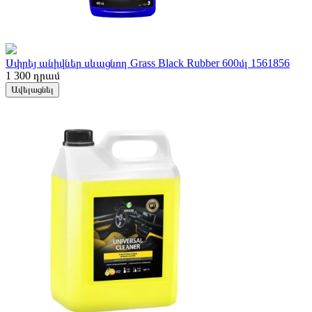
Սփրեյ անիվներ սևացնող Grass Black Rubber 600մլ 1561856
1 300
դրամ
Ավելացնել