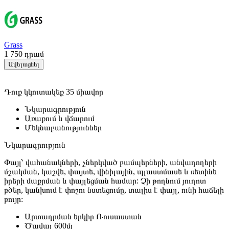
Grass
1 750
դրամ
Ավելացնել
Դուք կկուտակեք 35 միավոր
Նկարագրություն
Առաքում և վճարում
Մեկնաբանություններ
Նկարագրություն
Փ
այլ՝
վահանակների, չներկված բամպերների, անվադողերի
մշակման
,
կաշվե, փայտե, վինիլային, պլաստմասե և ռետինե
իրերի
մաքրման և փայլեցման համար
:
Չի թողնում յուղոտ
բծեր, կանխում է փոշու նստեցումը, տալիս է փայլ, ունի հաճելի
բույր։
Արտադրման երկիր
Ռուսաստան
Ծավալ
600մլ