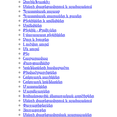
Ձողիկ/Խառնիչ
Սննդի փաթեթավորում և պահպանում
Պլաստմասե սպասք
Պլաստմասե տարաներ և թասեր
Թեյնիկներ և սրճեփներ
Սրճեփներ
Թեյնիկ - Թրմիչներ
Էմալապատ թեյնիկներ
Ջուր և հյութեր
Լուծվող սուրճ
Սև սուրճ
Թեյ
Շաքարավազ
Քաղցրավենիք
Կոնֆետների հավաքածու
Թխվածքաբլիթներ
Շոկոլադե սալիկներ
Շոկոլադե կոնֆետներ
Մաստակներ
Մարմելադներ
Խոհանոցային մետաղական գործիքներ
Սննդի փաթեթավորում և պահպանում
Փայլաթիթեղներ
Յուղաթղթեր
Սննդի փաթեթավորման պարագաներ