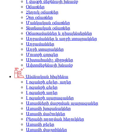
Լվացքի մեքենայի խնամք
Օճառներ
Հեղուկ օճառներ
Չոր օճառներ
Մանկական օճառներ
Տնտեսական օճառներ
Օճառամաններ և դիսպենսերներ
Աղբամաններ և աղբի տոպրակներ
Աղբամաններ
Աղբի տոպրակներ
Մուտքի գորգեր
Ախտահանիչ միջոցներ
Ավտոմեքենայի խնամք
Անձնական հիգիենա
Լոգանքի գելեր, աղեր
Լոգանքի գելեր
Լոգանքի աղեր
Լոգանքի պարագաներ
Ատամների մաքրման պարագաներ
Ատամի խոզանակներ
Ատամի մածուկներ
Բերանի ողողման հեղուկներ
Ատամի թելեր
Ատամի փայտիկներ