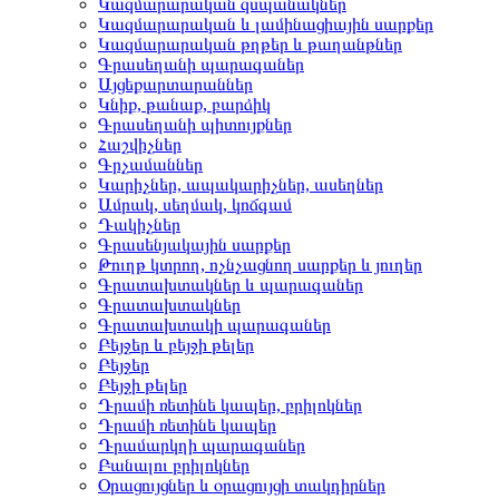
Կազմարարական զսպանակներ
Կազմարարական և լամինացիային սարքեր
Կազմարարական թղթեր և թաղանթներ
Գրասեղանի պարագաներ
Այցեքարտարաններ
Կնիք, թանաք, բարձիկ
Գրասեղանի պիտույքներ
Հաշվիչներ
Գրչամաններ
Կարիչներ, ապակարիչներ, ասեղներ
Ամրակ, սեղմակ, կոճգամ
Դակիչներ
Գրասենյակային սարքեր
Թուղթ կտրող, ոչնչացնող սարքեր և յուղեր
Գրատախտակներ և պարագաներ
Գրատախտակներ
Գրատախտակի պարագաներ
Բեյջեր և բեյջի թելեր
Բեյջեր
Բեյջի թելեր
Դրամի ռետինե կապեր, բրիլոկներ
Դրամի ռետինե կապեր
Դրամարկղի պարագաներ
Բանալու բրիլոկներ
Օրացույցներ և օրացույցի տակդիրներ