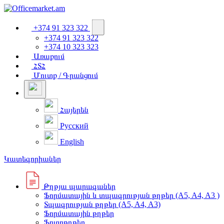
+374 91 323 322
+374 91 323 322
+374 10 323 323
Առաքում
ՀՏՀ
Մուտք / Գրանցում
Հայերեն
Русский
English
Կատեգորիաներ
Թղթյա պարագաներ
Ֆորմատային և տպագրության թղթեր (A5, A4, A3 )
Տպագրության թղթեր (A5, A4, A3)
Ֆորմատային թղթեր
Ֆոտոթղթեր