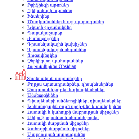
Բրիֆինգի աթոռներ
Ղեկավարի աթոռներ
Ինտերիեր
Ծաղկամաններ և այլ պարագաներ
Նկարի շրջանակներ
Դարակաշարեր
Ժամացույցներ
Գրասենյակային կախիչներ
Գրասենյակային սեղաններ
Ցուցափեղկեր
Չհրկիզվող պահարաններ
Հուշանվերներ Obsidian
Տնտեսական ապրանքներ
Թղթյա արտադրանքներ, դիսպենսերներ
Զուգարանի թղթեր և դիսպենսերներ
Անձեռոցիկներ
Դիսպենսերի անձեռոցիկներ, դիսպենսերներ
Խոհանոցային թղթե սրբիչներ և տակդիրներ
Հատակի և կահույքի մաքրության միջոցներ
Միկրոֆիբրաներ և սեղանի շորեր
Հատակի մաքրման միջոցներ
Կահույքի մաքրման միջոցներ
Մաքրության պարագաներ