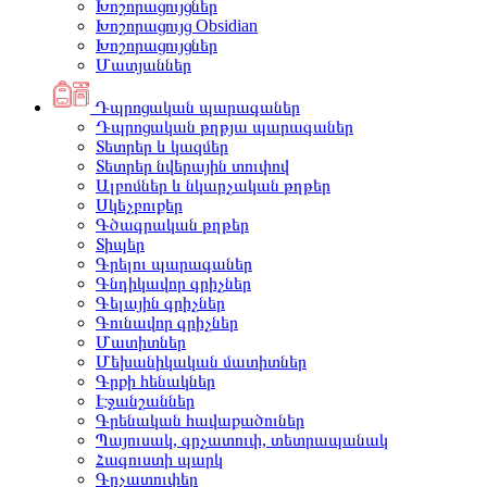
Խոշորացույցներ
Խոշորացույց Obsidian
Խոշորացույցներ
Մատյաններ
Դպրոցական պարագաներ
Դպրոցական թղթյա պարագաներ
Տետրեր և կազմեր
Տետրեր նվերային տուփով
Ալբոմներ և նկարչական թղթեր
Սկեչբուքեր
Գծագրական թղթեր
Տիպեր
Գրելու պարագաներ
Գնդիկավոր գրիչներ
Գելային գրիչներ
Գունավոր գրիչներ
Մատիտներ
Մեխանիկական մատիտներ
Գրքի հենակներ
Էջանշաններ
Գրենական հավաքածուներ
Պայուսակ, գրչատուփ, տետրապանակ
Հագուստի պարկ
Գրչատուփեր