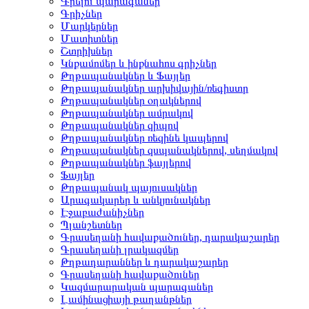
Գրելու պարագաներ
Գրիչներ
Մարկերներ
Մատիտներ
Շտրիխներ
Կնքամոմեր և ինքնահոս գրիչներ
Թղթապանակներ և Ֆայլեր
Թղթապանակներ արխիվային/ռեգիստր
Թղթապանակներ օղակներով
Թղթապանակներ ամրակով
Թղթապանակներ զիպով
Թղթապանակներ ռեզինե կապերով
Թղթապանակներ զսպանակներով, սեղմակով
Թղթապանակներ ֆայլերով
Ֆայլեր
Թղթապանակ պայուսակներ
Արագակարեր և անկյունակներ
Էջաբաժանիչներ
Պլանշետներ
Գրասեղանի հավաքածուներ, դարակաշարեր
Գրասեղանի լրակազմեր
Թղթադարաններ և դարակաշարեր
Գրասեղանի հավաքածուներ
Կազմարարական պարագաներ
Լամինացիայի թաղանթներ