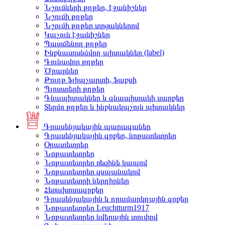
Նշումների թղթեր, էջանիշներ
Նշումի թղթեր
Նշումի թղթեր տրցակներով
Կպչուն էջանիշներ
Պատճենող թղթեր
Ինքնասոսնձվող պիտակներ (label)
Գունավոր թղթեր
Ծրարներ
Թուղթ ֆլիպչարտի, ֆաքսի
Պլոտտերի թղթեր
Գնապիտակներ և գնապիտակի սարքեր
Տերմո թղթեր և ինքնակպչուն պիտակներ
Գրասենյակային պարագաներ
Գրասենյակային գրքեր, նոթատետրեր
Օրատետրեր
Նոթատետրեր
Նոթատետրեր ռեզինե կապով
Նոթատետրեր զսպանակով
Նոթատետրի ներդիրներ
Հեռախոսագրքեր
Գրասենյակային և դրամարկղային գրքեր
Նոթատետրեր Leuchtturm1917
Նոթատետրեր նվերային տուփով