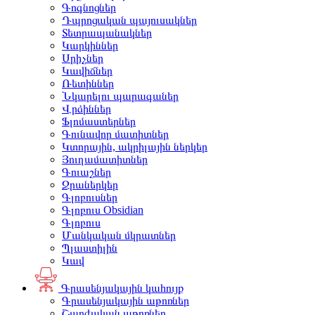
Գոգնոցներ
Դպրոցական պայուսակներ
Տետրապանակներ
Կարկիններ
Սրիչներ
Կավիճներ
Ռետիններ
Նկարելու պարագաներ
Վրձիններ
Ֆլոմաստերներ
Գունավոր մատիտներ
Կտորային, ակրիլային ներկեր
Յուղամատիտներ
Գուաշներ
Ջրաներկեր
Գլոբուսներ
Գլոբուս Obsidian
Գլոբուս
Մանկական մկրատներ
Պլաստիլին
Կավ
Գրասենյակային կահույք
Գրասենյակային աթոռներ
Շարժական աթոռներ