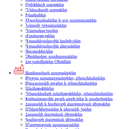
Բրիֆինգի աթոռներ
Ղեկավարի աթոռներ
Ինտերիեր
Ծաղկամաններ և այլ պարագաներ
Նկարի շրջանակներ
Դարակաշարեր
Ժամացույցներ
Գրասենյակային կախիչներ
Գրասենյակային սեղաններ
Ցուցափեղկեր
Չհրկիզվող պահարաններ
Հուշանվերներ Obsidian
Տնտեսական ապրանքներ
Թղթյա արտադրանքներ, դիսպենսերներ
Զուգարանի թղթեր և դիսպենսերներ
Անձեռոցիկներ
Դիսպենսերի անձեռոցիկներ, դիսպենսերներ
Խոհանոցային թղթե սրբիչներ և տակդիրներ
Հատակի և կահույքի մաքրության միջոցներ
Միկրոֆիբրաներ և սեղանի շորեր
Հատակի մաքրման միջոցներ
Կահույքի մաքրման միջոցներ
Մաքրության պարագաներ