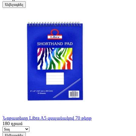
Ավելացնել
Նոթատետր Libra A5 զսպանակով 70 թերթ
180
դրամ
Ավելացնել