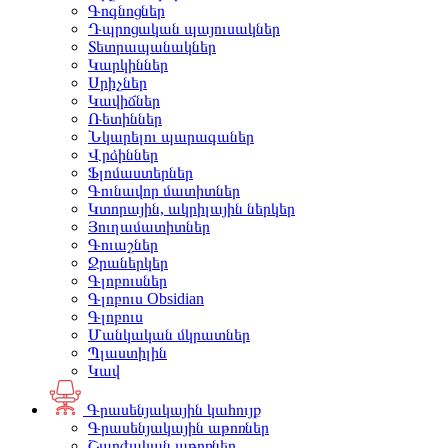
Գոգնոցներ
Դպրոցական պայուսակներ
Տետրապանակներ
Կարկիններ
Սրիչներ
Կավիճներ
Ռետիններ
Նկարելու պարագաներ
Վրձիններ
Ֆլոմաստերներ
Գունավոր մատիտներ
Կտորային, ակրիլային ներկեր
Յուղամատիտներ
Գուաշներ
Ջրաներկեր
Գլոբուսներ
Գլոբուս Obsidian
Գլոբուս
Մանկական մկրատներ
Պլաստիլին
Կավ
Գրասենյակային կահույք
Գրասենյակային աթոռներ
Շարժական աթոռներ