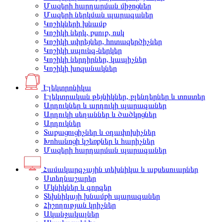
Մազերի հարդարման միջոցներ
Մազերի ներկման պարագաներ
Կոշիկների խնամք
Կոշիկի ներկ, քսուք, ոսկ
Կոշիկի սփրեյներ, հոտազերծիչներ
Կոշիկի սպունգ-ներկեր
Կոշիկի ներդիրներ, կապիչներ
Կոշիկի խոզանակներ
Էլեկտրոնիկա
Էլեկտրական թեյնիկներ, բլենդերներ և տոստեր
Արդուկներ և արդուկի պարագաներ
Արդուկի սեղաններ և ծածկոցներ
Արդուկներ
Տաքացուցիչներ և օդափոխիչներ
Խոհանոցի կշեռքներ և հարիչներ
Մազերի հարդարման պարագաներ
Համակարգչային տեխնիկա և աքսեսուարներ
Ստեղնաշարեր
Մկնիկներ և գորգեր
Տեխնիկայի խնամքի պարագաներ
Հիշողության կրիչներ
Ականջակալներ