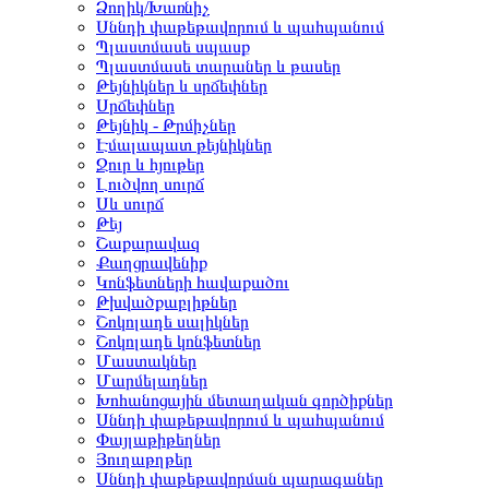
Ձողիկ/Խառնիչ
Սննդի փաթեթավորում և պահպանում
Պլաստմասե սպասք
Պլաստմասե տարաներ և թասեր
Թեյնիկներ և սրճեփներ
Սրճեփներ
Թեյնիկ - Թրմիչներ
Էմալապատ թեյնիկներ
Ջուր և հյութեր
Լուծվող սուրճ
Սև սուրճ
Թեյ
Շաքարավազ
Քաղցրավենիք
Կոնֆետների հավաքածու
Թխվածքաբլիթներ
Շոկոլադե սալիկներ
Շոկոլադե կոնֆետներ
Մաստակներ
Մարմելադներ
Խոհանոցային մետաղական գործիքներ
Սննդի փաթեթավորում և պահպանում
Փայլաթիթեղներ
Յուղաթղթեր
Սննդի փաթեթավորման պարագաներ