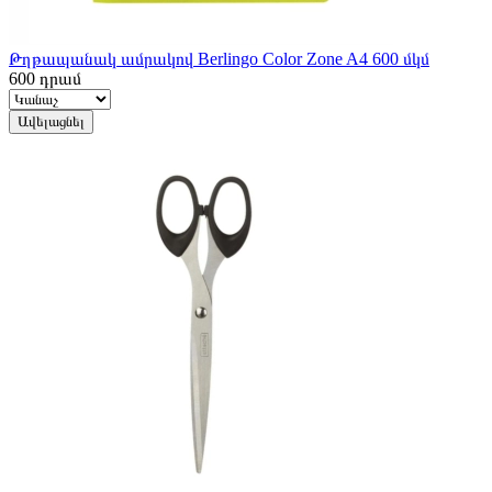
Թղթապանակ ամրակով Berlingo Color Zone A4 600 մկմ
600
դրամ
Ավելացնել