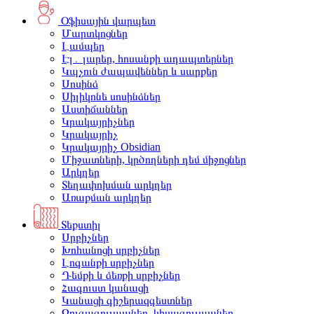
Օֆիսային վարպետ
Մարտկոցներ
Լամպեր
Էլ․ լարեր, հոսանքի ադապտերներ
Կպչուն ժապավեններ և սարքեր
Սոսինձ
Սիլիկոնե սոսինձներ
Աստիճաններ
Կրակայրիչներ
Կրակայրիչ
Կրակայրիչ Obsidian
Միջատների, կրծողների դեմ միջոցներ
Արկղեր
Տեղափոխման արկղեր
Առաքման արկղեր
Տեքստիլ
Սրբիչներ
Խոհանոցի սրբիչներ
Լոգանքի սրբիչներ
Դեմքի և ձեռքի սրբիչներ
Հագուստ կանացի
Կանացի գիշերազգեստներ
Զուգագուլպաներ, կիսագուլպաներ