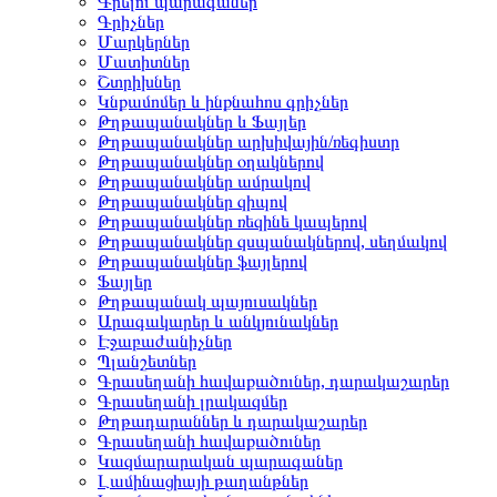
Գրելու պարագաներ
Գրիչներ
Մարկերներ
Մատիտներ
Շտրիխներ
Կնքամոմեր և ինքնահոս գրիչներ
Թղթապանակներ և Ֆայլեր
Թղթապանակներ արխիվային/ռեգիստր
Թղթապանակներ օղակներով
Թղթապանակներ ամրակով
Թղթապանակներ զիպով
Թղթապանակներ ռեզինե կապերով
Թղթապանակներ զսպանակներով, սեղմակով
Թղթապանակներ ֆայլերով
Ֆայլեր
Թղթապանակ պայուսակներ
Արագակարեր և անկյունակներ
Էջաբաժանիչներ
Պլանշետներ
Գրասեղանի հավաքածուներ, դարակաշարեր
Գրասեղանի լրակազմեր
Թղթադարաններ և դարակաշարեր
Գրասեղանի հավաքածուներ
Կազմարարական պարագաներ
Լամինացիայի թաղանթներ