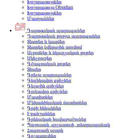
Խոշորացույցներ
Խոշորացույց Obsidian
Խոշորացույցներ
Մատյաններ
Դպրոցական պարագաներ
Դպրոցական թղթյա պարագաներ
Տետրեր և կազմեր
Տետրեր նվերային տուփով
Ալբոմներ և նկարչական թղթեր
Սկեչբուքեր
Գծագրական թղթեր
Տիպեր
Գրելու պարագաներ
Գնդիկավոր գրիչներ
Գելային գրիչներ
Գունավոր գրիչներ
Մատիտներ
Մեխանիկական մատիտներ
Գրքի հենակներ
Էջանշաններ
Գրենական հավաքածուներ
Պայուսակ, գրչատուփ, տետրապանակ
Հագուստի պարկ
Գրչատուփեր