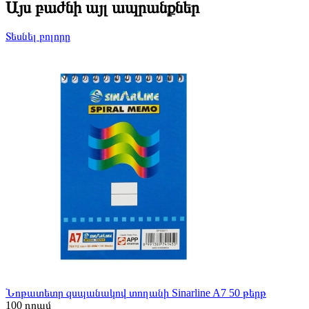
Այս բաժնի այլ ապրանքներ
Տեսնել բոլորը
Նոթատետր զսպանակով տողանի Sinarline A7 50 թերթ
100
դրամ