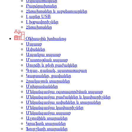
Սկավառակներ
Բարձրախոսեր
Հեռախոսներ և աքսեսուարներ
Լարեր USB
Լիցքավորիչներ
Հեռախոսներ
Օֆիսային խոհանոց
Սպասք
Ափսեներ
Ապակյա սպասք
Մատուցման սպասք
Սուրճի և թեյի բաժակներ
Գդալ, դանակ, պատառաքաղ
Կաթսաներ, թավաներ
Հրակայուն տարաներ
Մոխրամաններ
Մեկանգամյա օգտագործման սպասք
Մեկանգամյա բաժակներ և կափարիչներ
Մեկանգամյա ափսեներ և տարաներ
Մեկանգամյա կափարիչներ
Մեկանգամյա սպասք
Ալյումինե տարաներ
Կրաֆտե տարաներ
Ֆուրշետի տարաներ