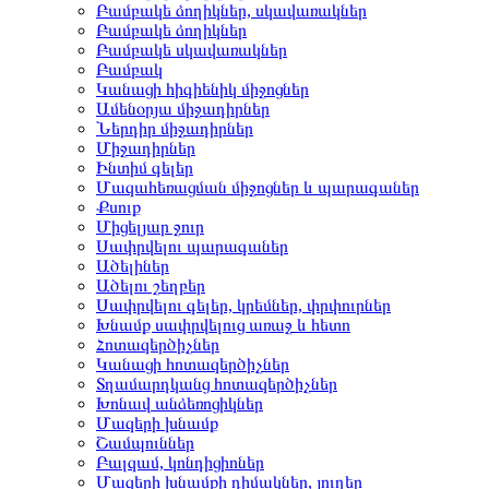
Բամբակե ձողիկներ, սկավառակներ
Բամբակե ձողիկներ
Բամբակե սկավառակներ
Բամբակ
Կանացի հիգիենիկ միջոցներ
Ամենօրյա միջադիրներ
Ներդիր միջադիրներ
Միջադիրներ
Ինտիմ գելեր
Մազահեռացման միջոցներ և պարագաներ
Քսուք
Միցելյար ջուր
Սափրվելու պարագաներ
Ածելիներ
Ածելու շեղբեր
Սափրվելու գելեր, կրեմներ, փրփուրներ
Խնամք սափրվելուց առաջ և հետո
Հոտազերծիչներ
Կանացի հոտազերծիչներ
Տղամարդկանց հոտազերծիչներ
Խոնավ անձեռոցիկներ
Մազերի խնամք
Շամպուններ
Բալզամ, կոնդիցիոներ
Մազերի խնամքի դիմակներ, յուղեր