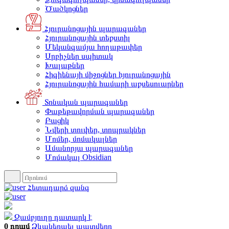
Ծածկոցներ
Հյուրանոցային պարագաներ
Հյուրանոցային տեքստիլ
Մեկանգամյա հողաթափեր
Սրբիչներ սպիտակ
Խալաթներ
Հիգիենայի միջոցներ հյուրանոցային
Հյուրանոցային համարի աքսեսուարներ
Տոնական պարագաներ
Փաթեթավորման պարագաներ
Բացիկ
Նվերի տուփեր, տոպրակներ
Մոմեր, մոմակալներ
Ամանորյա պարագաներ
Մոմակալ Obsidian
Հետադարձ զանգ
Զամբյուղը դատարկ է
0 դրամ
Ձևակերպել պատվերը