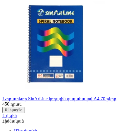
Նոթատետր SinArLine կողային զսպանակով A4 70 թերթ
450
դրամ
Ավելացնել
Ավելին
Հիմնական
Մեր մասին