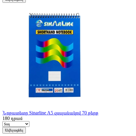
Նոթատետր Sinarline A5 զսպանակով 70 թերթ
180
դրամ
Ավելացնել