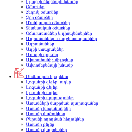
Լվացքի մեքենայի խնամք
Օճառներ
Հեղուկ օճառներ
Չոր օճառներ
Մանկական օճառներ
Տնտեսական օճառներ
Օճառամաններ և դիսպենսերներ
Աղբամաններ և աղբի տոպրակներ
Աղբամաններ
Աղբի տոպրակներ
Մուտքի գորգեր
Ախտահանիչ միջոցներ
Ավտոմեքենայի խնամք
Անձնական հիգիենա
Լոգանքի գելեր, աղեր
Լոգանքի գելեր
Լոգանքի աղեր
Լոգանքի պարագաներ
Ատամների մաքրման պարագաներ
Ատամի խոզանակներ
Ատամի մածուկներ
Բերանի ողողման հեղուկներ
Ատամի թելեր
Ատամի փայտիկներ