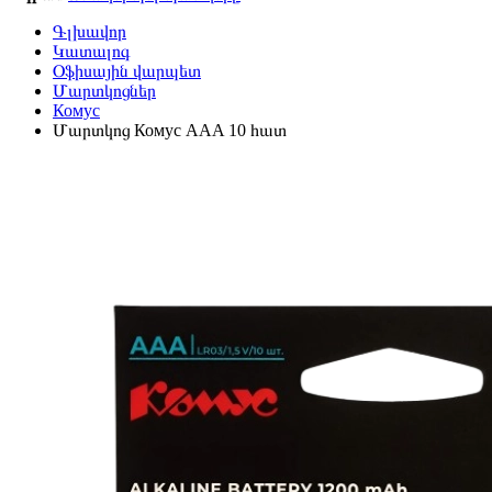
Գլխավոր
Կատալոգ
Օֆիսային վարպետ
Մարտկոցներ
Комус
Մարտկոց Комус AAA 10 հատ