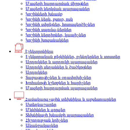
Մազերի հարդարման միջոցներ
Մազերի ներկման պարագաներ
Կոշիկների խնամք
Կոշիկի ներկ, քսուք, ոսկ
Կոշիկի սփրեյներ, հոտազերծիչներ
Կոշիկի սպունգ-ներկեր
Կոշիկի ներդիրներ, կապիչներ
Կոշիկի խոզանակներ
Էլեկտրոնիկա
Էլեկտրական թեյնիկներ, բլենդերներ և տոստեր
Արդուկներ և արդուկի պարագաներ
Արդուկի սեղաններ և ծածկոցներ
Արդուկներ
Տաքացուցիչներ և օդափոխիչներ
Խոհանոցի կշեռքներ և հարիչներ
Մազերի հարդարման պարագաներ
Համակարգչային տեխնիկա և աքսեսուարներ
Ստեղնաշարեր
Մկնիկներ և գորգեր
Տեխնիկայի խնամքի պարագաներ
Հիշողության կրիչներ
Ականջակալներ