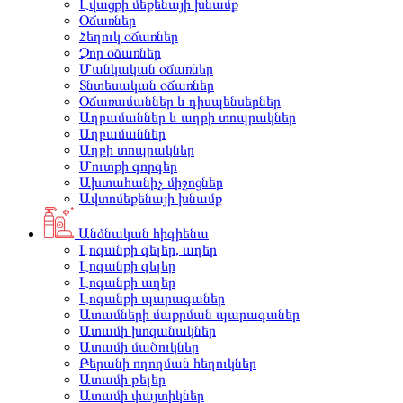
Լվացքի մեքենայի խնամք
Օճառներ
Հեղուկ օճառներ
Չոր օճառներ
Մանկական օճառներ
Տնտեսական օճառներ
Օճառամաններ և դիսպենսերներ
Աղբամաններ և աղբի տոպրակներ
Աղբամաններ
Աղբի տոպրակներ
Մուտքի գորգեր
Ախտահանիչ միջոցներ
Ավտոմեքենայի խնամք
Անձնական հիգիենա
Լոգանքի գելեր, աղեր
Լոգանքի գելեր
Լոգանքի աղեր
Լոգանքի պարագաներ
Ատամների մաքրման պարագաներ
Ատամի խոզանակներ
Ատամի մածուկներ
Բերանի ողողման հեղուկներ
Ատամի թելեր
Ատամի փայտիկներ