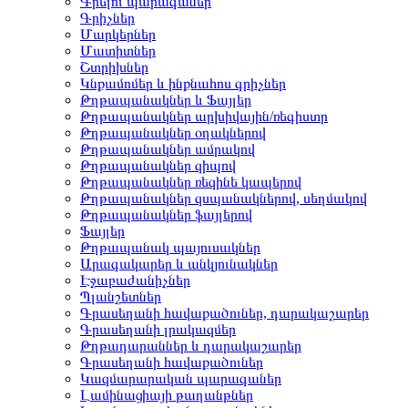
Գրելու պարագաներ
Գրիչներ
Մարկերներ
Մատիտներ
Շտրիխներ
Կնքամոմեր և ինքնահոս գրիչներ
Թղթապանակներ և Ֆայլեր
Թղթապանակներ արխիվային/ռեգիստր
Թղթապանակներ օղակներով
Թղթապանակներ ամրակով
Թղթապանակներ զիպով
Թղթապանակներ ռեզինե կապերով
Թղթապանակներ զսպանակներով, սեղմակով
Թղթապանակներ ֆայլերով
Ֆայլեր
Թղթապանակ պայուսակներ
Արագակարեր և անկյունակներ
Էջաբաժանիչներ
Պլանշետներ
Գրասեղանի հավաքածուներ, դարակաշարեր
Գրասեղանի լրակազմեր
Թղթադարաններ և դարակաշարեր
Գրասեղանի հավաքածուներ
Կազմարարական պարագաներ
Լամինացիայի թաղանթներ