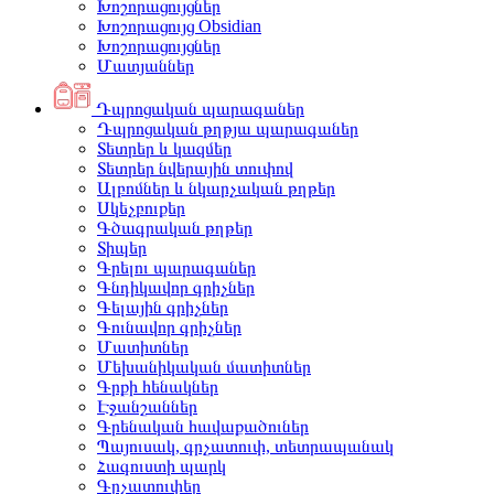
Խոշորացույցներ
Խոշորացույց Obsidian
Խոշորացույցներ
Մատյաններ
Դպրոցական պարագաներ
Դպրոցական թղթյա պարագաներ
Տետրեր և կազմեր
Տետրեր նվերային տուփով
Ալբոմներ և նկարչական թղթեր
Սկեչբուքեր
Գծագրական թղթեր
Տիպեր
Գրելու պարագաներ
Գնդիկավոր գրիչներ
Գելային գրիչներ
Գունավոր գրիչներ
Մատիտներ
Մեխանիկական մատիտներ
Գրքի հենակներ
Էջանշաններ
Գրենական հավաքածուներ
Պայուսակ, գրչատուփ, տետրապանակ
Հագուստի պարկ
Գրչատուփեր