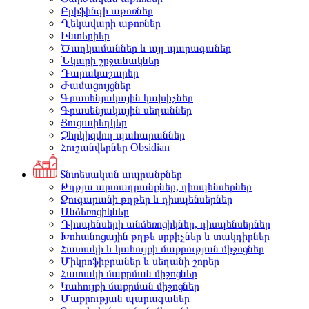
Բրիֆինգի աթոռներ
Ղեկավարի աթոռներ
Ինտերիեր
Ծաղկամաններ և այլ պարագաներ
Նկարի շրջանակներ
Դարակաշարեր
Ժամացույցներ
Գրասենյակային կախիչներ
Գրասենյակային սեղաններ
Ցուցափեղկեր
Չհրկիզվող պահարաններ
Հուշանվերներ Obsidian
Տնտեսական ապրանքներ
Թղթյա արտադրանքներ, դիսպենսերներ
Զուգարանի թղթեր և դիսպենսերներ
Անձեռոցիկներ
Դիսպենսերի անձեռոցիկներ, դիսպենսերներ
Խոհանոցային թղթե սրբիչներ և տակդիրներ
Հատակի և կահույքի մաքրության միջոցներ
Միկրոֆիբրաներ և սեղանի շորեր
Հատակի մաքրման միջոցներ
Կահույքի մաքրման միջոցներ
Մաքրության պարագաներ