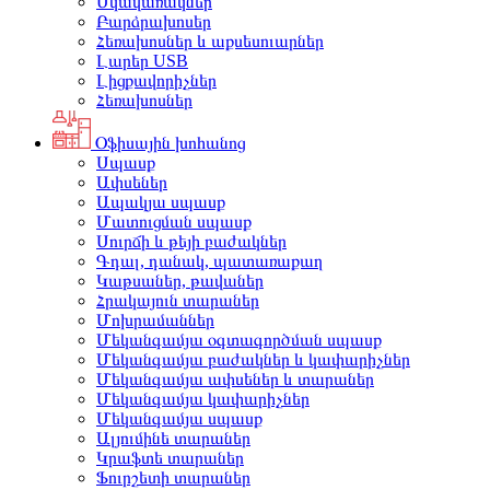
Սկավառակներ
Բարձրախոսեր
Հեռախոսներ և աքսեսուարներ
Լարեր USB
Լիցքավորիչներ
Հեռախոսներ
Օֆիսային խոհանոց
Սպասք
Ափսեներ
Ապակյա սպասք
Մատուցման սպասք
Սուրճի և թեյի բաժակներ
Գդալ, դանակ, պատառաքաղ
Կաթսաներ, թավաներ
Հրակայուն տարաներ
Մոխրամաններ
Մեկանգամյա օգտագործման սպասք
Մեկանգամյա բաժակներ և կափարիչներ
Մեկանգամյա ափսեներ և տարաներ
Մեկանգամյա կափարիչներ
Մեկանգամյա սպասք
Ալյումինե տարաներ
Կրաֆտե տարաներ
Ֆուրշետի տարաներ