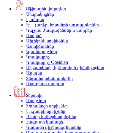
Օֆիսային վարպետ
Մարտկոցներ
Լամպեր
Էլ․ լարեր, հոսանքի ադապտերներ
Կպչուն ժապավեններ և սարքեր
Սոսինձ
Սիլիկոնե սոսինձներ
Աստիճաններ
Կրակայրիչներ
Կրակայրիչ
Կրակայրիչ Obsidian
Միջատների, կրծողների դեմ միջոցներ
Արկղեր
Տեղափոխման արկղեր
Առաքման արկղեր
Տեքստիլ
Սրբիչներ
Խոհանոցի սրբիչներ
Լոգանքի սրբիչներ
Դեմքի և ձեռքի սրբիչներ
Հագուստ կանացի
Կանացի գիշերազգեստներ
Զուգագուլպաներ, կիսագուլպաներ