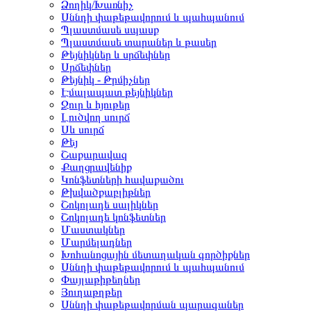
Ձողիկ/Խառնիչ
Սննդի փաթեթավորում և պահպանում
Պլաստմասե սպասք
Պլաստմասե տարաներ և թասեր
Թեյնիկներ և սրճեփներ
Սրճեփներ
Թեյնիկ - Թրմիչներ
Էմալապատ թեյնիկներ
Ջուր և հյութեր
Լուծվող սուրճ
Սև սուրճ
Թեյ
Շաքարավազ
Քաղցրավենիք
Կոնֆետների հավաքածու
Թխվածքաբլիթներ
Շոկոլադե սալիկներ
Շոկոլադե կոնֆետներ
Մաստակներ
Մարմելադներ
Խոհանոցային մետաղական գործիքներ
Սննդի փաթեթավորում և պահպանում
Փայլաթիթեղներ
Յուղաթղթեր
Սննդի փաթեթավորման պարագաներ