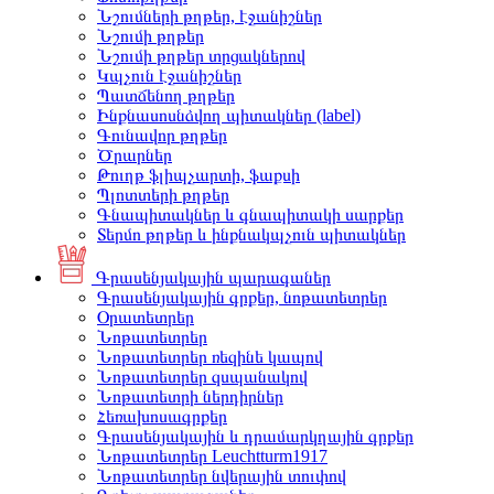
Նշումների թղթեր, էջանիշներ
Նշումի թղթեր
Նշումի թղթեր տրցակներով
Կպչուն էջանիշներ
Պատճենող թղթեր
Ինքնասոսնձվող պիտակներ (label)
Գունավոր թղթեր
Ծրարներ
Թուղթ ֆլիպչարտի, ֆաքսի
Պլոտտերի թղթեր
Գնապիտակներ և գնապիտակի սարքեր
Տերմո թղթեր և ինքնակպչուն պիտակներ
Գրասենյակային պարագաներ
Գրասենյակային գրքեր, նոթատետրեր
Օրատետրեր
Նոթատետրեր
Նոթատետրեր ռեզինե կապով
Նոթատետրեր զսպանակով
Նոթատետրի ներդիրներ
Հեռախոսագրքեր
Գրասենյակային և դրամարկղային գրքեր
Նոթատետրեր Leuchtturm1917
Նոթատետրեր նվերային տուփով