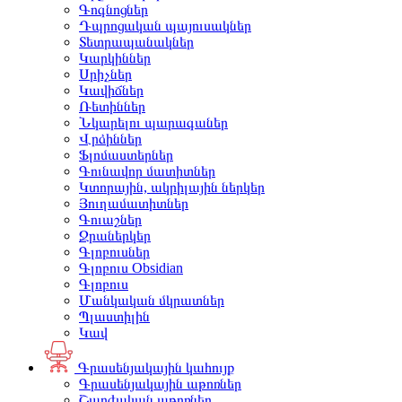
Գոգնոցներ
Դպրոցական պայուսակներ
Տետրապանակներ
Կարկիններ
Սրիչներ
Կավիճներ
Ռետիններ
Նկարելու պարագաներ
Վրձիններ
Ֆլոմաստերներ
Գունավոր մատիտներ
Կտորային, ակրիլային ներկեր
Յուղամատիտներ
Գուաշներ
Ջրաներկեր
Գլոբուսներ
Գլոբուս Obsidian
Գլոբուս
Մանկական մկրատներ
Պլաստիլին
Կավ
Գրասենյակային կահույք
Գրասենյակային աթոռներ
Շարժական աթոռներ