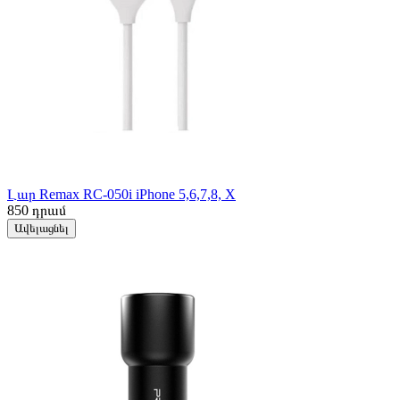
Լար Remax RC-050i iPhone 5,6,7,8, X
850
դրամ
Ավելացնել