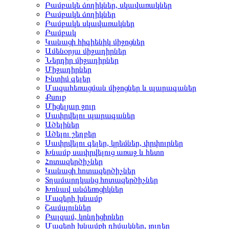
Բամբակե ձողիկներ, սկավառակներ
Բամբակե ձողիկներ
Բամբակե սկավառակներ
Բամբակ
Կանացի հիգիենիկ միջոցներ
Ամենօրյա միջադիրներ
Ներդիր միջադիրներ
Միջադիրներ
Ինտիմ գելեր
Մազահեռացման միջոցներ և պարագաներ
Քսուք
Միցելյար ջուր
Սափրվելու պարագաներ
Ածելիներ
Ածելու շեղբեր
Սափրվելու գելեր, կրեմներ, փրփուրներ
Խնամք սափրվելուց առաջ և հետո
Հոտազերծիչներ
Կանացի հոտազերծիչներ
Տղամարդկանց հոտազերծիչներ
Խոնավ անձեռոցիկներ
Մազերի խնամք
Շամպուններ
Բալզամ, կոնդիցիոներ
Մազերի խնամքի դիմակներ, յուղեր