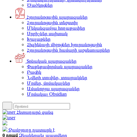
Ծածկոցներ
Հյուրանոցային պարագաներ
Հյուրանոցային տեքստիլ
Մեկանգամյա հողաթափեր
Սրբիչներ սպիտակ
Խալաթներ
Հիգիենայի միջոցներ հյուրանոցային
Հյուրանոցային համարի աքսեսուարներ
Տոնական պարագաներ
Փաթեթավորման պարագաներ
Բացիկ
Նվերի տուփեր, տոպրակներ
Մոմեր, մոմակալներ
Ամանորյա պարագաներ
Մոմակալ Obsidian
Հետադարձ զանգ
Զամբյուղը դատարկ է
0 դրամ
Ձևակերպել պատվերը