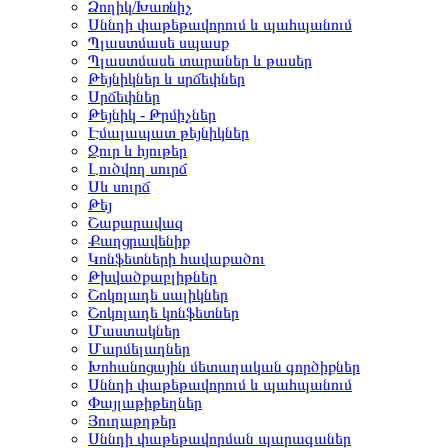
Ձողիկ/Խառնիչ
Սննդի փաթեթավորում և պահպանում
Պլաստմասե սպասք
Պլաստմասե տարաներ և թասեր
Թեյնիկներ և սրճեփներ
Սրճեփներ
Թեյնիկ - Թրմիչներ
Էմալապատ թեյնիկներ
Ջուր և հյութեր
Լուծվող սուրճ
Սև սուրճ
Թեյ
Շաքարավազ
Քաղցրավենիք
Կոնֆետների հավաքածու
Թխվածքաբլիթներ
Շոկոլադե սալիկներ
Շոկոլադե կոնֆետներ
Մաստակներ
Մարմելադներ
Խոհանոցային մետաղական գործիքներ
Սննդի փաթեթավորում և պահպանում
Փայլաթիթեղներ
Յուղաթղթեր
Սննդի փաթեթավորման պարագաներ