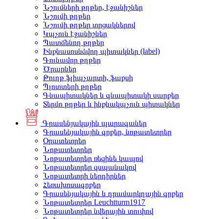
Նշումների թղթեր, էջանիշներ
Նշումի թղթեր
Նշումի թղթեր տրցակներով
Կպչուն էջանիշներ
Պատճենող թղթեր
Ինքնասոսնձվող պիտակներ (label)
Գունավոր թղթեր
Ծրարներ
Թուղթ ֆլիպչարտի, ֆաքսի
Պլոտտերի թղթեր
Գնապիտակներ և գնապիտակի սարքեր
Տերմո թղթեր և ինքնակպչուն պիտակներ
Գրասենյակային պարագաներ
Գրասենյակային գրքեր, նոթատետրեր
Օրատետրեր
Նոթատետրեր
Նոթատետրեր ռեզինե կապով
Նոթատետրեր զսպանակով
Նոթատետրի ներդիրներ
Հեռախոսագրքեր
Գրասենյակային և դրամարկղային գրքեր
Նոթատետրեր Leuchtturm1917
Նոթատետրեր նվերային տուփով