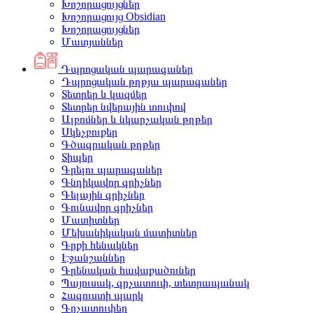
Խոշորացույցներ
Խոշորացույց Obsidian
Խոշորացույցներ
Մատյաններ
Դպրոցական պարագաներ
Դպրոցական թղթյա պարագաներ
Տետրեր և կազմեր
Տետրեր նվերային տուփով
Ալբոմներ և նկարչական թղթեր
Սկեչբուքեր
Գծագրական թղթեր
Տիպեր
Գրելու պարագաներ
Գնդիկավոր գրիչներ
Գելային գրիչներ
Գունավոր գրիչներ
Մատիտներ
Մեխանիկական մատիտներ
Գրքի հենակներ
Էջանշաններ
Գրենական հավաքածուներ
Պայուսակ, գրչատուփ, տետրապանակ
Հագուստի պարկ
Գրչատուփեր