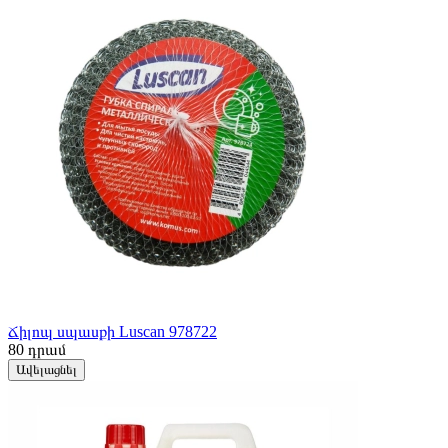
Ճիլոպ սպասքի Luscan 978722
80
դրամ
Ավելացնել