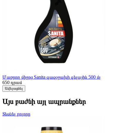
Մաքրող միջոց Sanita գազօջախի գելային 500 մլ
650
դրամ
Ավելացնել
Այս բաժնի այլ ապրանքներ
Տեսնել բոլորը