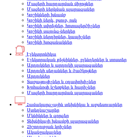
Մազերի հարդարման միջոցներ
Մազերի ներկման պարագաներ
Կոշիկների խնամք
Կոշիկի ներկ, քսուք, ոսկ
Կոշիկի սփրեյներ, հոտազերծիչներ
Կոշիկի սպունգ-ներկեր
Կոշիկի ներդիրներ, կապիչներ
Կոշիկի խոզանակներ
Էլեկտրոնիկա
Էլեկտրական թեյնիկներ, բլենդերներ և տոստեր
Արդուկներ և արդուկի պարագաներ
Արդուկի սեղաններ և ծածկոցներ
Արդուկներ
Տաքացուցիչներ և օդափոխիչներ
Խոհանոցի կշեռքներ և հարիչներ
Մազերի հարդարման պարագաներ
Համակարգչային տեխնիկա և աքսեսուարներ
Ստեղնաշարեր
Մկնիկներ և գորգեր
Տեխնիկայի խնամքի պարագաներ
Հիշողության կրիչներ
Ականջակալներ