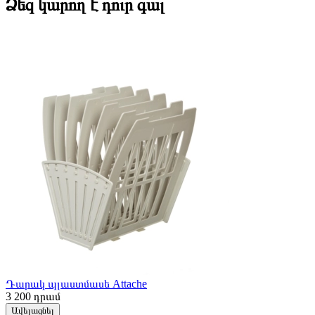
Ձեզ կարող է դուր գալ
Դարակ պլաստմասե Attache
3 200
դրամ
Ավելացնել