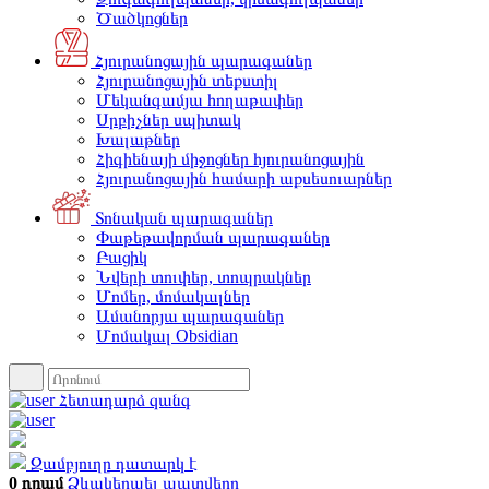
Ծածկոցներ
Հյուրանոցային պարագաներ
Հյուրանոցային տեքստիլ
Մեկանգամյա հողաթափեր
Սրբիչներ սպիտակ
Խալաթներ
Հիգիենայի միջոցներ հյուրանոցային
Հյուրանոցային համարի աքսեսուարներ
Տոնական պարագաներ
Փաթեթավորման պարագաներ
Բացիկ
Նվերի տուփեր, տոպրակներ
Մոմեր, մոմակալներ
Ամանորյա պարագաներ
Մոմակալ Obsidian
Հետադարձ զանգ
Զամբյուղը դատարկ է
0 դրամ
Ձևակերպել պատվերը