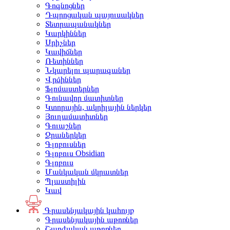
Գոգնոցներ
Դպրոցական պայուսակներ
Տետրապանակներ
Կարկիններ
Սրիչներ
Կավիճներ
Ռետիններ
Նկարելու պարագաներ
Վրձիններ
Ֆլոմաստերներ
Գունավոր մատիտներ
Կտորային, ակրիլային ներկեր
Յուղամատիտներ
Գուաշներ
Ջրաներկեր
Գլոբուսներ
Գլոբուս Obsidian
Գլոբուս
Մանկական մկրատներ
Պլաստիլին
Կավ
Գրասենյակային կահույք
Գրասենյակային աթոռներ
Շարժական աթոռներ