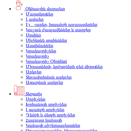
Օֆիսային վարպետ
Մարտկոցներ
Լամպեր
Էլ․ լարեր, հոսանքի ադապտերներ
Կպչուն ժապավեններ և սարքեր
Սոսինձ
Սիլիկոնե սոսինձներ
Աստիճաններ
Կրակայրիչներ
Կրակայրիչ
Կրակայրիչ Obsidian
Միջատների, կրծողների դեմ միջոցներ
Արկղեր
Տեղափոխման արկղեր
Առաքման արկղեր
Տեքստիլ
Սրբիչներ
Խոհանոցի սրբիչներ
Լոգանքի սրբիչներ
Դեմքի և ձեռքի սրբիչներ
Հագուստ կանացի
Կանացի գիշերազգեստներ
Զուգագուլպաներ, կիսագուլպաներ