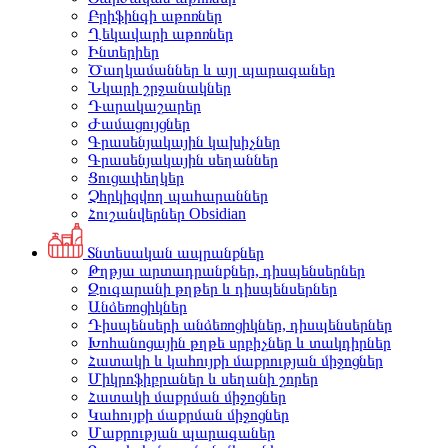
Բրիֆինգի աթոռներ
Ղեկավարի աթոռներ
Ինտերիեր
Ծաղկամաններ և այլ պարագաներ
Նկարի շրջանակներ
Դարակաշարեր
Ժամացույցներ
Գրասենյակային կախիչներ
Գրասենյակային սեղաններ
Ցուցափեղկեր
Չհրկիզվող պահարաններ
Հուշանվերներ Obsidian
Տնտեսական ապրանքներ
Թղթյա արտադրանքներ, դիսպենսերներ
Զուգարանի թղթեր և դիսպենսերներ
Անձեռոցիկներ
Դիսպենսերի անձեռոցիկներ, դիսպենսերներ
Խոհանոցային թղթե սրբիչներ և տակդիրներ
Հատակի և կահույքի մաքրության միջոցներ
Միկրոֆիբրաներ և սեղանի շորեր
Հատակի մաքրման միջոցներ
Կահույքի մաքրման միջոցներ
Մաքրության պարագաներ