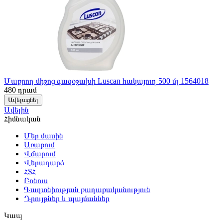
Մաքրող միջոց գազօջախի Luscan հակայուղ 500 մլ 1564018
480
դրամ
Ավելացնել
Ավելին
Հիմնական
Մեր մասին
Առաքում
Վճարում
Վերադարձ
ՀՏՀ
Բոնուս
Գաղտնիության քաղաքականություն
Դրույթներ և պայմաններ
Կապ