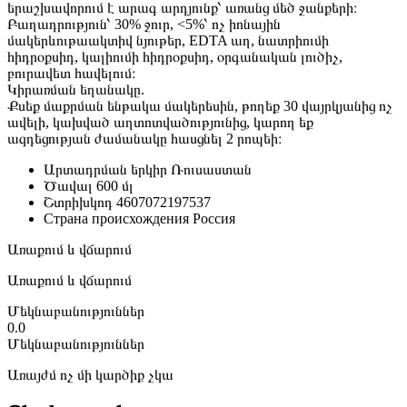
երաշխավորում է արագ արդյունք՝ առանց մեծ ջանքերի։
Բաղադրություն՝ 30% ջուր, <5%՝ ոչ իոնային
մակերևութաակտիվ նյութեր, EDTA աղ, նատրիումի
հիդրօքսիդ, կալիումի հիդրօքսիդ, օրգանական լուծիչ,
բուրավետ հավելում։
Կիրառման եղանակը.
Քսեք մաքրման ենթակա մակերեսին, թողեք 30 վայրկյանից ոչ
ավելի, կախված աղտոտվածությունից, կարող եք
ազդեցության ժամանակը հասցնել 2 րոպեի։
Արտադրման երկիր
Ռուսաստան
Ծավալ
600 մլ
Շտրիխկոդ
4607072197537
Страна происхождения
Россия
Առաքում և վճարում
Առաքում և վճարում
Մեկնաբանություններ
0.0
Մեկնաբանություններ
Առայժմ ոչ մի կարծիք չկա