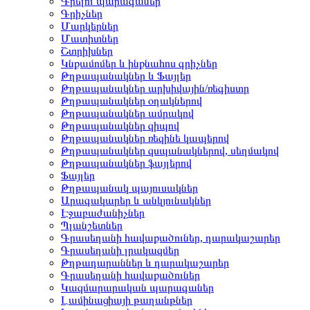
Գրելու պարագաներ
Գրիչներ
Մարկերներ
Մատիտներ
Շտրիխներ
Կնքամոմեր և ինքնահոս գրիչներ
Թղթապանակներ և Ֆայլեր
Թղթապանակներ արխիվային/ռեգիստր
Թղթապանակներ օղակներով
Թղթապանակներ ամրակով
Թղթապանակներ զիպով
Թղթապանակներ ռեզինե կապերով
Թղթապանակներ զսպանակներով, սեղմակով
Թղթապանակներ ֆայլերով
Ֆայլեր
Թղթապանակ պայուսակներ
Արագակարեր և անկյունակներ
Էջաբաժանիչներ
Պլանշետներ
Գրասեղանի հավաքածուներ, դարակաշարեր
Գրասեղանի լրակազմեր
Թղթադարաններ և դարակաշարեր
Գրասեղանի հավաքածուներ
Կազմարարական պարագաներ
Լամինացիայի թաղանթներ