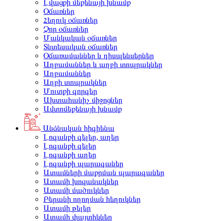
Լվացքի մեքենայի խնամք
Օճառներ
Հեղուկ օճառներ
Չոր օճառներ
Մանկական օճառներ
Տնտեսական օճառներ
Օճառամաններ և դիսպենսերներ
Աղբամաններ և աղբի տոպրակներ
Աղբամաններ
Աղբի տոպրակներ
Մուտքի գորգեր
Ախտահանիչ միջոցներ
Ավտոմեքենայի խնամք
Անձնական հիգիենա
Լոգանքի գելեր, աղեր
Լոգանքի գելեր
Լոգանքի աղեր
Լոգանքի պարագաներ
Ատամների մաքրման պարագաներ
Ատամի խոզանակներ
Ատամի մածուկներ
Բերանի ողողման հեղուկներ
Ատամի թելեր
Ատամի փայտիկներ