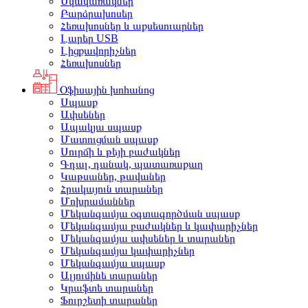
Սկավառակներ
Բարձրախոսեր
Հեռախոսներ և աքսեսուարներ
Լարեր USB
Լիցքավորիչներ
Հեռախոսներ
Օֆիսային խոհանոց
Սպասք
Ափսեներ
Ապակյա սպասք
Մատուցման սպասք
Սուրճի և թեյի բաժակներ
Գդալ, դանակ, պատառաքաղ
Կաթսաներ, թավաներ
Հրակայուն տարաներ
Մոխրամաններ
Մեկանգամյա օգտագործման սպասք
Մեկանգամյա բաժակներ և կափարիչներ
Մեկանգամյա ափսեներ և տարաներ
Մեկանգամյա կափարիչներ
Մեկանգամյա սպասք
Ալյումինե տարաներ
Կրաֆտե տարաներ
Ֆուրշետի տարաներ