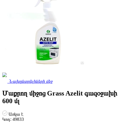
Նախընտրելիների մեջ
Մաքրող միջոց Grass Azelit գազօջախի
600 մլ
Առկա է
Կոդ:
49833