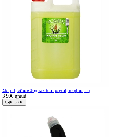
Հեղուկ օճառ Зодиак հակաբակտերիալ 5 լ
3 900
դրամ
Ավելացնել