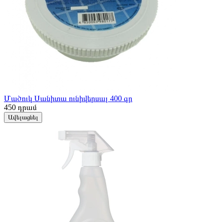
Մածուկ Սանիտա ունիվերսալ 400 գր
450
դրամ
Ավելացնել