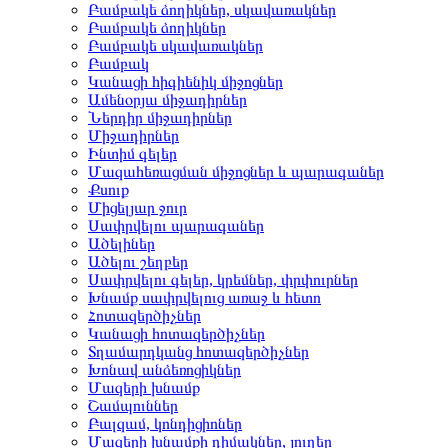
Բամբակե ձողիկներ, սկավառակներ
Բամբակե ձողիկներ
Բամբակե սկավառակներ
Բամբակ
Կանացի հիգիենիկ միջոցներ
Ամենօրյա միջադիրներ
Ներդիր միջադիրներ
Միջադիրներ
Ինտիմ գելեր
Մազահեռացման միջոցներ և պարագաներ
Քսուք
Միցելյար ջուր
Սափրվելու պարագաներ
Ածելիներ
Ածելու շեղբեր
Սափրվելու գելեր, կրեմներ, փրփուրներ
Խնամք սափրվելուց առաջ և հետո
Հոտազերծիչներ
Կանացի հոտազերծիչներ
Տղամարդկանց հոտազերծիչներ
Խոնավ անձեռոցիկներ
Մազերի խնամք
Շամպուններ
Բալզամ, կոնդիցիոներ
Մազերի խնամքի դիմակներ, յուղեր