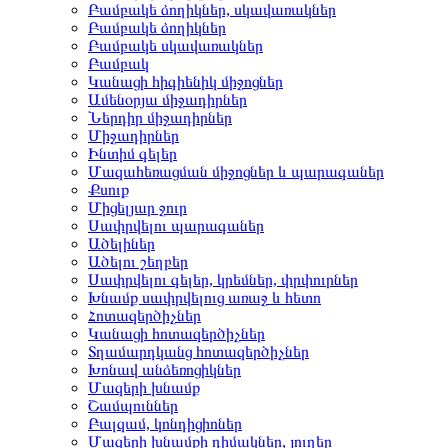
Բամբակե ձողիկներ, սկավառակներ
Բամբակե ձողիկներ
Բամբակե սկավառակներ
Բամբակ
Կանացի հիգիենիկ միջոցներ
Ամենօրյա միջադիրներ
Ներդիր միջադիրներ
Միջադիրներ
Ինտիմ գելեր
Մազահեռացման միջոցներ և պարագաներ
Քսուք
Միցելյար ջուր
Սափրվելու պարագաներ
Ածելիներ
Ածելու շեղբեր
Սափրվելու գելեր, կրեմներ, փրփուրներ
Խնամք սափրվելուց առաջ և հետո
Հոտազերծիչներ
Կանացի հոտազերծիչներ
Տղամարդկանց հոտազերծիչներ
Խոնավ անձեռոցիկներ
Մազերի խնամք
Շամպուններ
Բալզամ, կոնդիցիոներ
Մազերի խնամքի դիմակներ, յուղեր