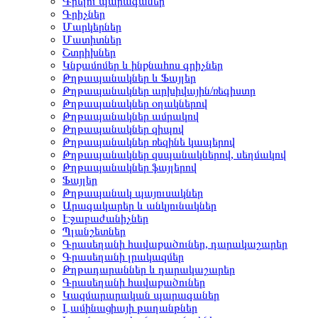
Գրելու պարագաներ
Գրիչներ
Մարկերներ
Մատիտներ
Շտրիխներ
Կնքամոմեր և ինքնահոս գրիչներ
Թղթապանակներ և Ֆայլեր
Թղթապանակներ արխիվային/ռեգիստր
Թղթապանակներ օղակներով
Թղթապանակներ ամրակով
Թղթապանակներ զիպով
Թղթապանակներ ռեզինե կապերով
Թղթապանակներ զսպանակներով, սեղմակով
Թղթապանակներ ֆայլերով
Ֆայլեր
Թղթապանակ պայուսակներ
Արագակարեր և անկյունակներ
Էջաբաժանիչներ
Պլանշետներ
Գրասեղանի հավաքածուներ, դարակաշարեր
Գրասեղանի լրակազմեր
Թղթադարաններ և դարակաշարեր
Գրասեղանի հավաքածուներ
Կազմարարական պարագաներ
Լամինացիայի թաղանթներ