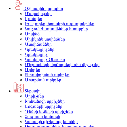
Օֆիսային վարպետ
Մարտկոցներ
Լամպեր
Էլ․ լարեր, հոսանքի ադապտերներ
Կպչուն ժապավեններ և սարքեր
Սոսինձ
Սիլիկոնե սոսինձներ
Աստիճաններ
Կրակայրիչներ
Կրակայրիչ
Կրակայրիչ Obsidian
Միջատների, կրծողների դեմ միջոցներ
Արկղեր
Տեղափոխման արկղեր
Առաքման արկղեր
Տեքստիլ
Սրբիչներ
Խոհանոցի սրբիչներ
Լոգանքի սրբիչներ
Դեմքի և ձեռքի սրբիչներ
Հագուստ կանացի
Կանացի գիշերազգեստներ
Զուգագուլպաներ, կիսագուլպաներ