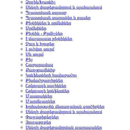
Ձողիկ/Խառնիչ
Սննդի փաթեթավորում և պահպանում
Պլաստմասե սպասք
Պլաստմասե տարաներ և թասեր
Թեյնիկներ և սրճեփներ
Սրճեփներ
Թեյնիկ - Թրմիչներ
Էմալապատ թեյնիկներ
Ջուր և հյութեր
Լուծվող սուրճ
Սև սուրճ
Թեյ
Շաքարավազ
Քաղցրավենիք
Կոնֆետների հավաքածու
Թխվածքաբլիթներ
Շոկոլադե սալիկներ
Շոկոլադե կոնֆետներ
Մաստակներ
Մարմելադներ
Խոհանոցային մետաղական գործիքներ
Սննդի փաթեթավորում և պահպանում
Փայլաթիթեղներ
Յուղաթղթեր
Սննդի փաթեթավորման պարագաներ