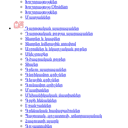
Խոշորացույցներ
Խոշորացույց Obsidian
Խոշորացույցներ
Մատյաններ
Դպրոցական պարագաներ
Դպրոցական թղթյա պարագաներ
Տետրեր և կազմեր
Տետրեր նվերային տուփով
Ալբոմներ և նկարչական թղթեր
Սկեչբուքեր
Գծագրական թղթեր
Տիպեր
Գրելու պարագաներ
Գնդիկավոր գրիչներ
Գելային գրիչներ
Գունավոր գրիչներ
Մատիտներ
Մեխանիկական մատիտներ
Գրքի հենակներ
Էջանշաններ
Գրենական հավաքածուներ
Պայուսակ, գրչատուփ, տետրապանակ
Հագուստի պարկ
Գրչատուփեր