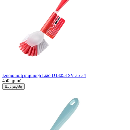
Խոզանակ սպասքի Liao D13053 SV-35-34
450
դրամ
Ավելացնել