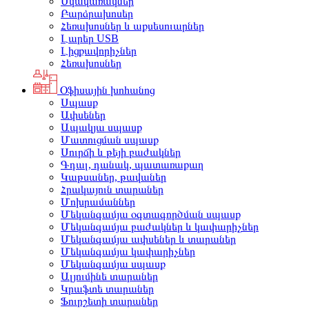
Սկավառակներ
Բարձրախոսեր
Հեռախոսներ և աքսեսուարներ
Լարեր USB
Լիցքավորիչներ
Հեռախոսներ
Օֆիսային խոհանոց
Սպասք
Ափսեներ
Ապակյա սպասք
Մատուցման սպասք
Սուրճի և թեյի բաժակներ
Գդալ, դանակ, պատառաքաղ
Կաթսաներ, թավաներ
Հրակայուն տարաներ
Մոխրամաններ
Մեկանգամյա օգտագործման սպասք
Մեկանգամյա բաժակներ և կափարիչներ
Մեկանգամյա ափսեներ և տարաներ
Մեկանգամյա կափարիչներ
Մեկանգամյա սպասք
Ալյումինե տարաներ
Կրաֆտե տարաներ
Ֆուրշետի տարաներ