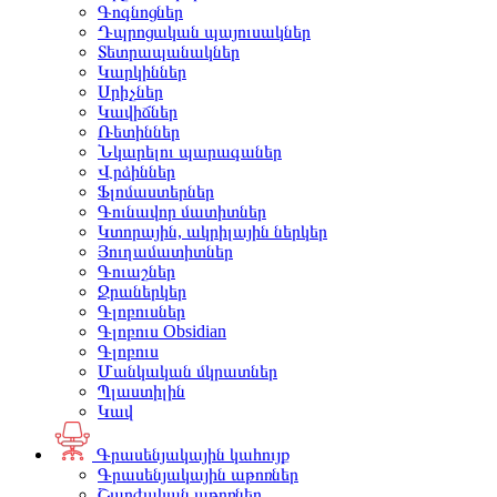
Գոգնոցներ
Դպրոցական պայուսակներ
Տետրապանակներ
Կարկիններ
Սրիչներ
Կավիճներ
Ռետիններ
Նկարելու պարագաներ
Վրձիններ
Ֆլոմաստերներ
Գունավոր մատիտներ
Կտորային, ակրիլային ներկեր
Յուղամատիտներ
Գուաշներ
Ջրաներկեր
Գլոբուսներ
Գլոբուս Obsidian
Գլոբուս
Մանկական մկրատներ
Պլաստիլին
Կավ
Գրասենյակային կահույք
Գրասենյակային աթոռներ
Շարժական աթոռներ