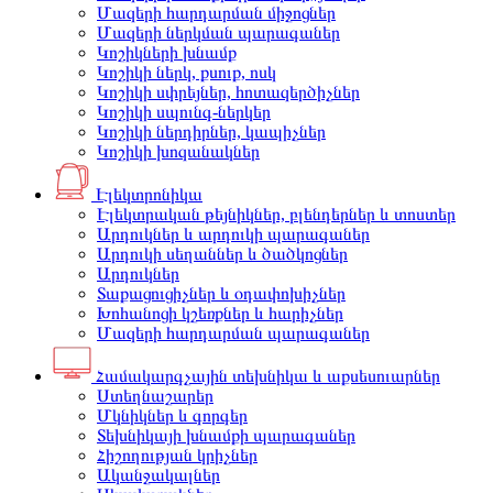
Մազերի հարդարման միջոցներ
Մազերի ներկման պարագաներ
Կոշիկների խնամք
Կոշիկի ներկ, քսուք, ոսկ
Կոշիկի սփրեյներ, հոտազերծիչներ
Կոշիկի սպունգ-ներկեր
Կոշիկի ներդիրներ, կապիչներ
Կոշիկի խոզանակներ
Էլեկտրոնիկա
Էլեկտրական թեյնիկներ, բլենդերներ և տոստեր
Արդուկներ և արդուկի պարագաներ
Արդուկի սեղաններ և ծածկոցներ
Արդուկներ
Տաքացուցիչներ և օդափոխիչներ
Խոհանոցի կշեռքներ և հարիչներ
Մազերի հարդարման պարագաներ
Համակարգչային տեխնիկա և աքսեսուարներ
Ստեղնաշարեր
Մկնիկներ և գորգեր
Տեխնիկայի խնամքի պարագաներ
Հիշողության կրիչներ
Ականջակալներ