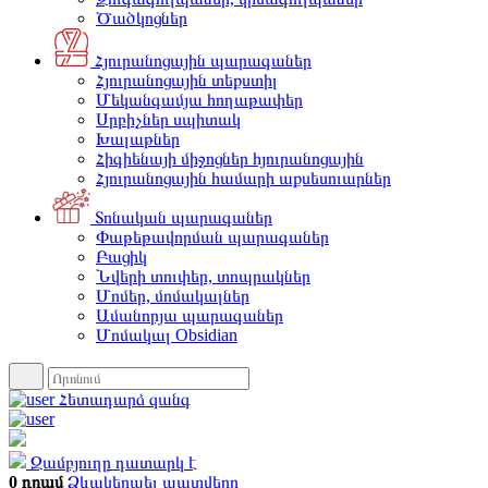
Ծածկոցներ
Հյուրանոցային պարագաներ
Հյուրանոցային տեքստիլ
Մեկանգամյա հողաթափեր
Սրբիչներ սպիտակ
Խալաթներ
Հիգիենայի միջոցներ հյուրանոցային
Հյուրանոցային համարի աքսեսուարներ
Տոնական պարագաներ
Փաթեթավորման պարագաներ
Բացիկ
Նվերի տուփեր, տոպրակներ
Մոմեր, մոմակալներ
Ամանորյա պարագաներ
Մոմակալ Obsidian
Հետադարձ զանգ
Զամբյուղը դատարկ է
0 դրամ
Ձևակերպել պատվերը