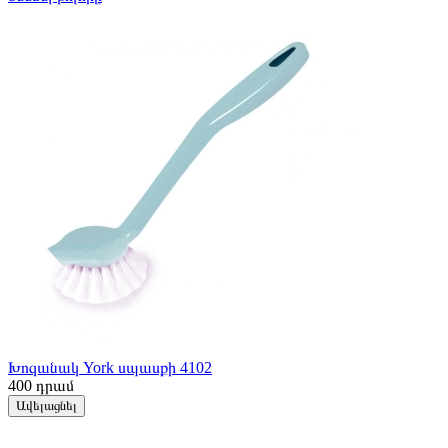
Խոզանակ York սպասքի 4102
400
դրամ
Ավելացնել