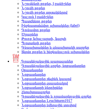
Նշումների թղթեր, էջանիշներ
Նշումի թղթեր
Նշումի թղթեր տրցակներով
Կպչուն էջանիշներ
Պատճենող թղթեր
Ինքնասոսնձվող պիտակներ (label)
Գունավոր թղթեր
Ծրարներ
Թուղթ ֆլիպչարտի, ֆաքսի
Պլոտտերի թղթեր
Գնապիտակներ և գնապիտակի սարքեր
Տերմո թղթեր և ինքնակպչուն պիտակներ
Գրասենյակային պարագաներ
Գրասենյակային գրքեր, նոթատետրեր
Օրատետրեր
Նոթատետրեր
Նոթատետրեր ռեզինե կապով
Նոթատետրեր զսպանակով
Նոթատետրի ներդիրներ
Հեռախոսագրքեր
Գրասենյակային և դրամարկղային գրքեր
Նոթատետրեր Leuchtturm1917
Նոթատետրեր նվերային տուփով