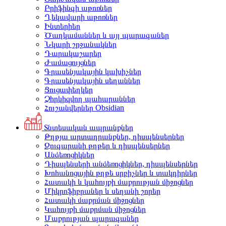
Բրիֆինգի աթոռներ
Ղեկավարի աթոռներ
Ինտերիեր
Ծաղկամաններ և այլ պարագաներ
Նկարի շրջանակներ
Դարակաշարեր
Ժամացույցներ
Գրասենյակային կախիչներ
Գրասենյակային սեղաններ
Ցուցափեղկեր
Չհրկիզվող պահարաններ
Հուշանվերներ Obsidian
Տնտեսական ապրանքներ
Թղթյա արտադրանքներ, դիսպենսերներ
Զուգարանի թղթեր և դիսպենսերներ
Անձեռոցիկներ
Դիսպենսերի անձեռոցիկներ, դիսպենսերներ
Խոհանոցային թղթե սրբիչներ և տակդիրներ
Հատակի և կահույքի մաքրության միջոցներ
Միկրոֆիբրաներ և սեղանի շորեր
Հատակի մաքրման միջոցներ
Կահույքի մաքրման միջոցներ
Մաքրության պարագաներ