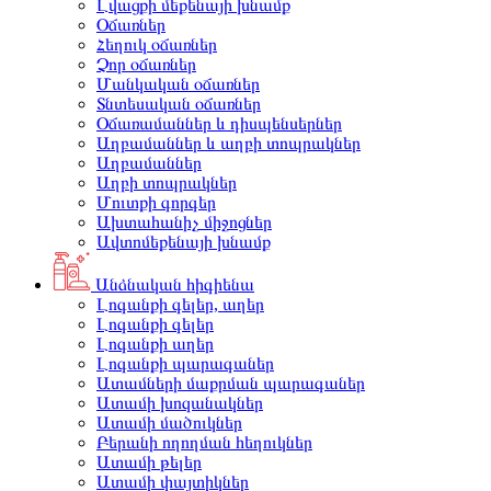
Լվացքի մեքենայի խնամք
Օճառներ
Հեղուկ օճառներ
Չոր օճառներ
Մանկական օճառներ
Տնտեսական օճառներ
Օճառամաններ և դիսպենսերներ
Աղբամաններ և աղբի տոպրակներ
Աղբամաններ
Աղբի տոպրակներ
Մուտքի գորգեր
Ախտահանիչ միջոցներ
Ավտոմեքենայի խնամք
Անձնական հիգիենա
Լոգանքի գելեր, աղեր
Լոգանքի գելեր
Լոգանքի աղեր
Լոգանքի պարագաներ
Ատամների մաքրման պարագաներ
Ատամի խոզանակներ
Ատամի մածուկներ
Բերանի ողողման հեղուկներ
Ատամի թելեր
Ատամի փայտիկներ