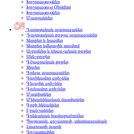
Խոշորացույցներ
Խոշորացույց Obsidian
Խոշորացույցներ
Մատյաններ
Դպրոցական պարագաներ
Դպրոցական թղթյա պարագաներ
Տետրեր և կազմեր
Տետրեր նվերային տուփով
Ալբոմներ և նկարչական թղթեր
Սկեչբուքեր
Գծագրական թղթեր
Տիպեր
Գրելու պարագաներ
Գնդիկավոր գրիչներ
Գելային գրիչներ
Գունավոր գրիչներ
Մատիտներ
Մեխանիկական մատիտներ
Գրքի հենակներ
Էջանշաններ
Գրենական հավաքածուներ
Պայուսակ, գրչատուփ, տետրապանակ
Հագուստի պարկ
Գրչատուփեր