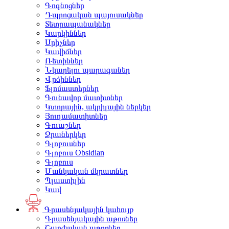
Գոգնոցներ
Դպրոցական պայուսակներ
Տետրապանակներ
Կարկիններ
Սրիչներ
Կավիճներ
Ռետիններ
Նկարելու պարագաներ
Վրձիններ
Ֆլոմաստերներ
Գունավոր մատիտներ
Կտորային, ակրիլային ներկեր
Յուղամատիտներ
Գուաշներ
Ջրաներկեր
Գլոբուսներ
Գլոբուս Obsidian
Գլոբուս
Մանկական մկրատներ
Պլաստիլին
Կավ
Գրասենյակային կահույք
Գրասենյակային աթոռներ
Շարժական աթոռներ