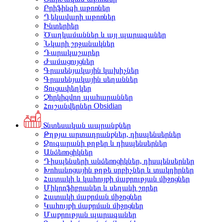
Բրիֆինգի աթոռներ
Ղեկավարի աթոռներ
Ինտերիեր
Ծաղկամաններ և այլ պարագաներ
Նկարի շրջանակներ
Դարակաշարեր
Ժամացույցներ
Գրասենյակային կախիչներ
Գրասենյակային սեղաններ
Ցուցափեղկեր
Չհրկիզվող պահարաններ
Հուշանվերներ Obsidian
Տնտեսական ապրանքներ
Թղթյա արտադրանքներ, դիսպենսերներ
Զուգարանի թղթեր և դիսպենսերներ
Անձեռոցիկներ
Դիսպենսերի անձեռոցիկներ, դիսպենսերներ
Խոհանոցային թղթե սրբիչներ և տակդիրներ
Հատակի և կահույքի մաքրության միջոցներ
Միկրոֆիբրաներ և սեղանի շորեր
Հատակի մաքրման միջոցներ
Կահույքի մաքրման միջոցներ
Մաքրության պարագաներ