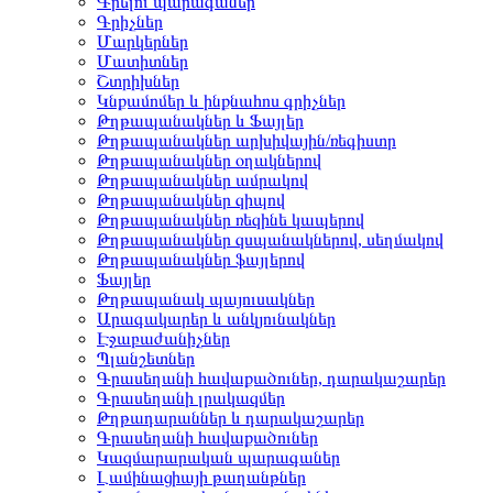
Գրելու պարագաներ
Գրիչներ
Մարկերներ
Մատիտներ
Շտրիխներ
Կնքամոմեր և ինքնահոս գրիչներ
Թղթապանակներ և Ֆայլեր
Թղթապանակներ արխիվային/ռեգիստր
Թղթապանակներ օղակներով
Թղթապանակներ ամրակով
Թղթապանակներ զիպով
Թղթապանակներ ռեզինե կապերով
Թղթապանակներ զսպանակներով, սեղմակով
Թղթապանակներ ֆայլերով
Ֆայլեր
Թղթապանակ պայուսակներ
Արագակարեր և անկյունակներ
Էջաբաժանիչներ
Պլանշետներ
Գրասեղանի հավաքածուներ, դարակաշարեր
Գրասեղանի լրակազմեր
Թղթադարաններ և դարակաշարեր
Գրասեղանի հավաքածուներ
Կազմարարական պարագաներ
Լամինացիայի թաղանթներ