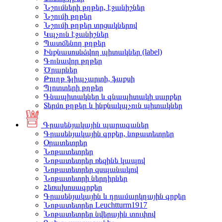
Նշումների թղթեր, էջանիշներ
Նշումի թղթեր
Նշումի թղթեր տրցակներով
Կպչուն էջանիշներ
Պատճենող թղթեր
Ինքնասոսնձվող պիտակներ (label)
Գունավոր թղթեր
Ծրարներ
Թուղթ ֆլիպչարտի, ֆաքսի
Պլոտտերի թղթեր
Գնապիտակներ և գնապիտակի սարքեր
Տերմո թղթեր և ինքնակպչուն պիտակներ
Գրասենյակային պարագաներ
Գրասենյակային գրքեր, նոթատետրեր
Օրատետրեր
Նոթատետրեր
Նոթատետրեր ռեզինե կապով
Նոթատետրեր զսպանակով
Նոթատետրի ներդիրներ
Հեռախոսագրքեր
Գրասենյակային և դրամարկղային գրքեր
Նոթատետրեր Leuchtturm1917
Նոթատետրեր նվերային տուփով