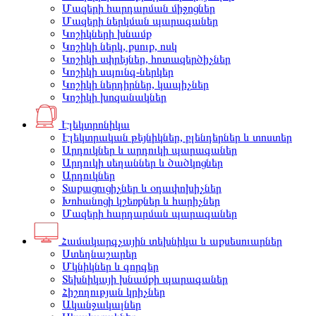
Մազերի հարդարման միջոցներ
Մազերի ներկման պարագաներ
Կոշիկների խնամք
Կոշիկի ներկ, քսուք, ոսկ
Կոշիկի սփրեյներ, հոտազերծիչներ
Կոշիկի սպունգ-ներկեր
Կոշիկի ներդիրներ, կապիչներ
Կոշիկի խոզանակներ
Էլեկտրոնիկա
Էլեկտրական թեյնիկներ, բլենդերներ և տոստեր
Արդուկներ և արդուկի պարագաներ
Արդուկի սեղաններ և ծածկոցներ
Արդուկներ
Տաքացուցիչներ և օդափոխիչներ
Խոհանոցի կշեռքներ և հարիչներ
Մազերի հարդարման պարագաներ
Համակարգչային տեխնիկա և աքսեսուարներ
Ստեղնաշարեր
Մկնիկներ և գորգեր
Տեխնիկայի խնամքի պարագաներ
Հիշողության կրիչներ
Ականջակալներ