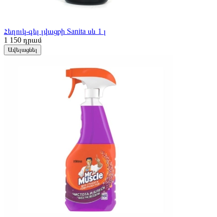
Հեղուկ-գել լվացքի Sanita սև 1 լ
1 150
դրամ
Ավելացնել