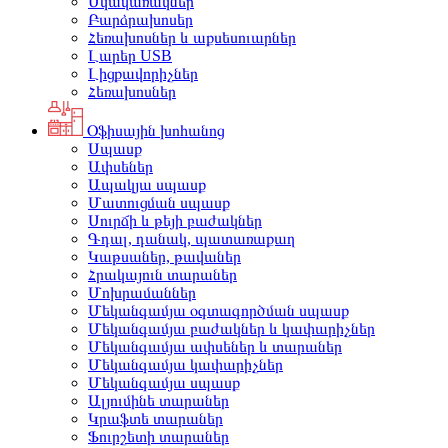
Սկավառակներ
Բարձրախոսեր
Հեռախոսներ և աքսեսուարներ
Լարեր USB
Լիցքավորիչներ
Հեռախոսներ
Օֆիսային խոհանոց
Սպասք
Ափսեներ
Ապակյա սպասք
Մատուցման սպասք
Սուրճի և թեյի բաժակներ
Գդալ, դանակ, պատառաքաղ
Կաթսաներ, թավաներ
Հրակայուն տարաներ
Մոխրամաններ
Մեկանգամյա օգտագործման սպասք
Մեկանգամյա բաժակներ և կափարիչներ
Մեկանգամյա ափսեներ և տարաներ
Մեկանգամյա կափարիչներ
Մեկանգամյա սպասք
Ալյումինե տարաներ
Կրաֆտե տարաներ
Ֆուրշետի տարաներ