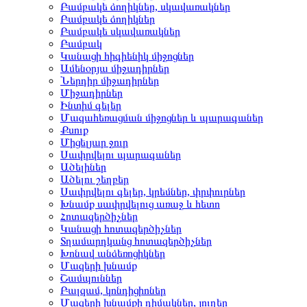
Բամբակե ձողիկներ, սկավառակներ
Բամբակե ձողիկներ
Բամբակե սկավառակներ
Բամբակ
Կանացի հիգիենիկ միջոցներ
Ամենօրյա միջադիրներ
Ներդիր միջադիրներ
Միջադիրներ
Ինտիմ գելեր
Մազահեռացման միջոցներ և պարագաներ
Քսուք
Միցելյար ջուր
Սափրվելու պարագաներ
Ածելիներ
Ածելու շեղբեր
Սափրվելու գելեր, կրեմներ, փրփուրներ
Խնամք սափրվելուց առաջ և հետո
Հոտազերծիչներ
Կանացի հոտազերծիչներ
Տղամարդկանց հոտազերծիչներ
Խոնավ անձեռոցիկներ
Մազերի խնամք
Շամպուններ
Բալզամ, կոնդիցիոներ
Մազերի խնամքի դիմակներ, յուղեր