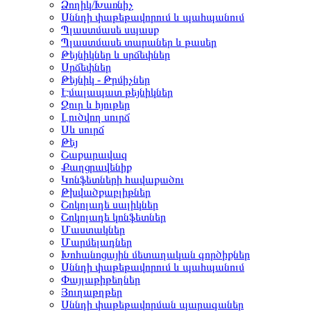
Ձողիկ/Խառնիչ
Սննդի փաթեթավորում և պահպանում
Պլաստմասե սպասք
Պլաստմասե տարաներ և թասեր
Թեյնիկներ և սրճեփներ
Սրճեփներ
Թեյնիկ - Թրմիչներ
Էմալապատ թեյնիկներ
Ջուր և հյութեր
Լուծվող սուրճ
Սև սուրճ
Թեյ
Շաքարավազ
Քաղցրավենիք
Կոնֆետների հավաքածու
Թխվածքաբլիթներ
Շոկոլադե սալիկներ
Շոկոլադե կոնֆետներ
Մաստակներ
Մարմելադներ
Խոհանոցային մետաղական գործիքներ
Սննդի փաթեթավորում և պահպանում
Փայլաթիթեղներ
Յուղաթղթեր
Սննդի փաթեթավորման պարագաներ