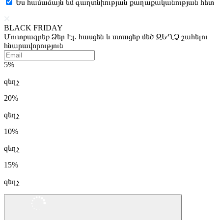
Ես համաձայն եմ գաղտնիության քաղաքականության հետ
BLACK FRIDAY
Մուտքագրեք Ձեր Էլ. հասցեն և ստացեք մեծ ԶԵՂՉ շահելու
հնարավորություն
5%
զեղչ
20%
զեղչ
10%
զեղչ
15%
զեղչ