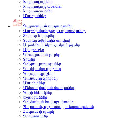
Խոշորացույցներ
Խոշորացույց Obsidian
Խոշորացույցներ
Մատյաններ
Դպրոցական պարագաներ
Դպրոցական թղթյա պարագաներ
Տետրեր և կազմեր
Տետրեր նվերային տուփով
Ալբոմներ և նկարչական թղթեր
Սկեչբուքեր
Գծագրական թղթեր
Տիպեր
Գրելու պարագաներ
Գնդիկավոր գրիչներ
Գելային գրիչներ
Գունավոր գրիչներ
Մատիտներ
Մեխանիկական մատիտներ
Գրքի հենակներ
Էջանշաններ
Գրենական հավաքածուներ
Պայուսակ, գրչատուփ, տետրապանակ
Հագուստի պարկ
Գրչատուփեր