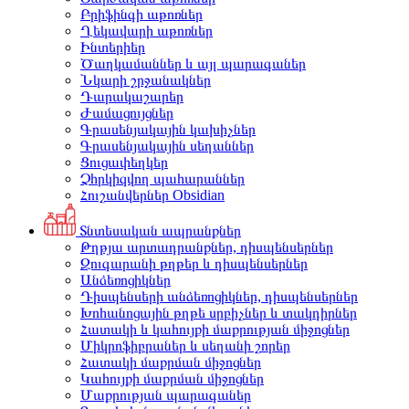
Բրիֆինգի աթոռներ
Ղեկավարի աթոռներ
Ինտերիեր
Ծաղկամաններ և այլ պարագաներ
Նկարի շրջանակներ
Դարակաշարեր
Ժամացույցներ
Գրասենյակային կախիչներ
Գրասենյակային սեղաններ
Ցուցափեղկեր
Չհրկիզվող պահարաններ
Հուշանվերներ Obsidian
Տնտեսական ապրանքներ
Թղթյա արտադրանքներ, դիսպենսերներ
Զուգարանի թղթեր և դիսպենսերներ
Անձեռոցիկներ
Դիսպենսերի անձեռոցիկներ, դիսպենսերներ
Խոհանոցային թղթե սրբիչներ և տակդիրներ
Հատակի և կահույքի մաքրության միջոցներ
Միկրոֆիբրաներ և սեղանի շորեր
Հատակի մաքրման միջոցներ
Կահույքի մաքրման միջոցներ
Մաքրության պարագաներ