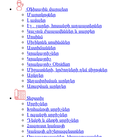
Օֆիսային վարպետ
Մարտկոցներ
Լամպեր
Էլ․ լարեր, հոսանքի ադապտերներ
Կպչուն ժապավեններ և սարքեր
Սոսինձ
Սիլիկոնե սոսինձներ
Աստիճաններ
Կրակայրիչներ
Կրակայրիչ
Կրակայրիչ Obsidian
Միջատների, կրծողների դեմ միջոցներ
Արկղեր
Տեղափոխման արկղեր
Առաքման արկղեր
Տեքստիլ
Սրբիչներ
Խոհանոցի սրբիչներ
Լոգանքի սրբիչներ
Դեմքի և ձեռքի սրբիչներ
Հագուստ կանացի
Կանացի գիշերազգեստներ
Զուգագուլպաներ, կիսագուլպաներ