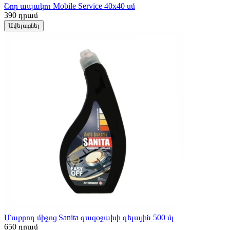
Շոր ապակու Mobile Service 40x40 սմ
390
դրամ
Ավելացնել
Մաքրող միջոց Sanita գազօջախի գելային 500 մլ
650
դրամ