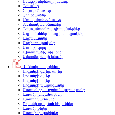
Լվացքի մեքենայի խնամք
Օճառներ
Հեղուկ օճառներ
Չոր օճառներ
Մանկական օճառներ
Տնտեսական օճառներ
Օճառամաններ և դիսպենսերներ
Աղբամաններ և աղբի տոպրակներ
Աղբամաններ
Աղբի տոպրակներ
Մուտքի գորգեր
Ախտահանիչ միջոցներ
Ավտոմեքենայի խնամք
Անձնական հիգիենա
Լոգանքի գելեր, աղեր
Լոգանքի գելեր
Լոգանքի աղեր
Լոգանքի պարագաներ
Ատամների մաքրման պարագաներ
Ատամի խոզանակներ
Ատամի մածուկներ
Բերանի ողողման հեղուկներ
Ատամի թելեր
Ատամի փայտիկներ