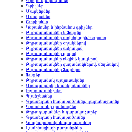
Գրելու պարագաներ
Գրիչներ
Մարկերներ
Մատիտներ
Շտրիխներ
Կնքամոմեր և ինքնահոս գրիչներ
Թղթապանակներ և Ֆայլեր
Թղթապանակներ արխիվային/ռեգիստր
Թղթապանակներ օղակներով
Թղթապանակներ ամրակով
Թղթապանակներ զիպով
Թղթապանակներ ռեզինե կապերով
Թղթապանակներ զսպանակներով, սեղմակով
Թղթապանակներ ֆայլերով
Ֆայլեր
Թղթապանակ պայուսակներ
Արագակարեր և անկյունակներ
Էջաբաժանիչներ
Պլանշետներ
Գրասեղանի հավաքածուներ, դարակաշարեր
Գրասեղանի լրակազմեր
Թղթադարաններ և դարակաշարեր
Գրասեղանի հավաքածուներ
Կազմարարական պարագաներ
Լամինացիայի թաղանթներ