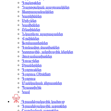
Գոգնոցներ
Դպրոցական պայուսակներ
Տետրապանակներ
Կարկիններ
Սրիչներ
Կավիճներ
Ռետիններ
Նկարելու պարագաներ
Վրձիններ
Ֆլոմաստերներ
Գունավոր մատիտներ
Կտորային, ակրիլային ներկեր
Յուղամատիտներ
Գուաշներ
Ջրաներկեր
Գլոբուսներ
Գլոբուս Obsidian
Գլոբուս
Մանկական մկրատներ
Պլաստիլին
Կավ
Գրասենյակային կահույք
Գրասենյակային աթոռներ
Շարժական աթոռներ