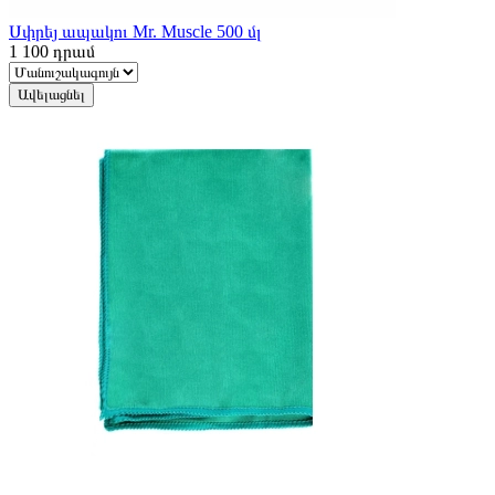
Սփրեյ ապակու Mr. Muscle 500 մլ
1 100
դրամ
Ավելացնել