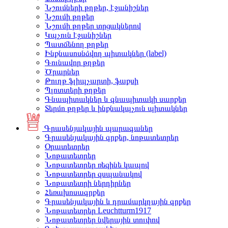
Նշումների թղթեր, էջանիշներ
Նշումի թղթեր
Նշումի թղթեր տրցակներով
Կպչուն էջանիշներ
Պատճենող թղթեր
Ինքնասոսնձվող պիտակներ (label)
Գունավոր թղթեր
Ծրարներ
Թուղթ ֆլիպչարտի, ֆաքսի
Պլոտտերի թղթեր
Գնապիտակներ և գնապիտակի սարքեր
Տերմո թղթեր և ինքնակպչուն պիտակներ
Գրասենյակային պարագաներ
Գրասենյակային գրքեր, նոթատետրեր
Օրատետրեր
Նոթատետրեր
Նոթատետրեր ռեզինե կապով
Նոթատետրեր զսպանակով
Նոթատետրի ներդիրներ
Հեռախոսագրքեր
Գրասենյակային և դրամարկղային գրքեր
Նոթատետրեր Leuchtturm1917
Նոթատետրեր նվերային տուփով