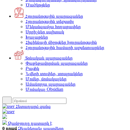
Ծածկոցներ
Հյուրանոցային պարագաներ
Հյուրանոցային տեքստիլ
Մեկանգամյա հողաթափեր
Սրբիչներ սպիտակ
Խալաթներ
Հիգիենայի միջոցներ հյուրանոցային
Հյուրանոցային համարի աքսեսուարներ
Տոնական պարագաներ
Փաթեթավորման պարագաներ
Բացիկ
Նվերի տուփեր, տոպրակներ
Մոմեր, մոմակալներ
Ամանորյա պարագաներ
Մոմակալ Obsidian
Հետադարձ զանգ
Զամբյուղը դատարկ է
0 դրամ
Ձևակերպել պատվերը