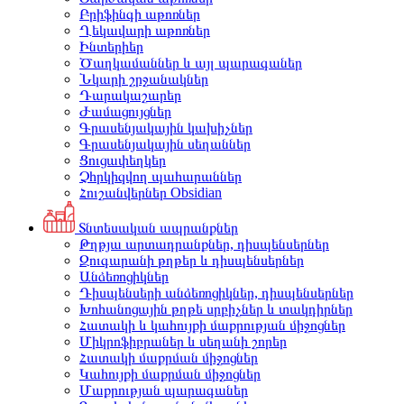
Բրիֆինգի աթոռներ
Ղեկավարի աթոռներ
Ինտերիեր
Ծաղկամաններ և այլ պարագաներ
Նկարի շրջանակներ
Դարակաշարեր
Ժամացույցներ
Գրասենյակային կախիչներ
Գրասենյակային սեղաններ
Ցուցափեղկեր
Չհրկիզվող պահարաններ
Հուշանվերներ Obsidian
Տնտեսական ապրանքներ
Թղթյա արտադրանքներ, դիսպենսերներ
Զուգարանի թղթեր և դիսպենսերներ
Անձեռոցիկներ
Դիսպենսերի անձեռոցիկներ, դիսպենսերներ
Խոհանոցային թղթե սրբիչներ և տակդիրներ
Հատակի և կահույքի մաքրության միջոցներ
Միկրոֆիբրաներ և սեղանի շորեր
Հատակի մաքրման միջոցներ
Կահույքի մաքրման միջոցներ
Մաքրության պարագաներ