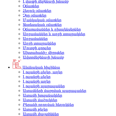
Լվացքի մեքենայի խնամք
Օճառներ
Հեղուկ օճառներ
Չոր օճառներ
Մանկական օճառներ
Տնտեսական օճառներ
Օճառամաններ և դիսպենսերներ
Աղբամաններ և աղբի տոպրակներ
Աղբամաններ
Աղբի տոպրակներ
Մուտքի գորգեր
Ախտահանիչ միջոցներ
Ավտոմեքենայի խնամք
Անձնական հիգիենա
Լոգանքի գելեր, աղեր
Լոգանքի գելեր
Լոգանքի աղեր
Լոգանքի պարագաներ
Ատամների մաքրման պարագաներ
Ատամի խոզանակներ
Ատամի մածուկներ
Բերանի ողողման հեղուկներ
Ատամի թելեր
Ատամի փայտիկներ