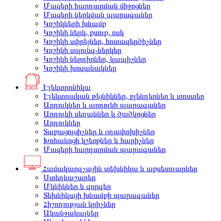
Մազերի հարդարման միջոցներ
Մազերի ներկման պարագաներ
Կոշիկների խնամք
Կոշիկի ներկ, քսուք, ոսկ
Կոշիկի սփրեյներ, հոտազերծիչներ
Կոշիկի սպունգ-ներկեր
Կոշիկի ներդիրներ, կապիչներ
Կոշիկի խոզանակներ
Էլեկտրոնիկա
Էլեկտրական թեյնիկներ, բլենդերներ և տոստեր
Արդուկներ և արդուկի պարագաներ
Արդուկի սեղաններ և ծածկոցներ
Արդուկներ
Տաքացուցիչներ և օդափոխիչներ
Խոհանոցի կշեռքներ և հարիչներ
Մազերի հարդարման պարագաներ
Համակարգչային տեխնիկա և աքսեսուարներ
Ստեղնաշարեր
Մկնիկներ և գորգեր
Տեխնիկայի խնամքի պարագաներ
Հիշողության կրիչներ
Ականջակալներ