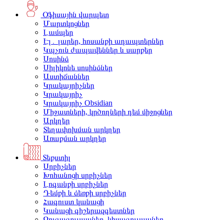
Օֆիսային վարպետ
Մարտկոցներ
Լամպեր
Էլ․ լարեր, հոսանքի ադապտերներ
Կպչուն ժապավեններ և սարքեր
Սոսինձ
Սիլիկոնե սոսինձներ
Աստիճաններ
Կրակայրիչներ
Կրակայրիչ
Կրակայրիչ Obsidian
Միջատների, կրծողների դեմ միջոցներ
Արկղեր
Տեղափոխման արկղեր
Առաքման արկղեր
Տեքստիլ
Սրբիչներ
Խոհանոցի սրբիչներ
Լոգանքի սրբիչներ
Դեմքի և ձեռքի սրբիչներ
Հագուստ կանացի
Կանացի գիշերազգեստներ
Զուգագուլպաներ, կիսագուլպաներ