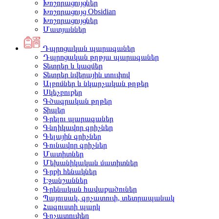
Խոշորացույցներ
Խոշորացույց Obsidian
Խոշորացույցներ
Մատյաններ
Դպրոցական պարագաներ
Դպրոցական թղթյա պարագաներ
Տետրեր և կազմեր
Տետրեր նվերային տուփով
Ալբոմներ և նկարչական թղթեր
Սկեչբուքեր
Գծագրական թղթեր
Տիպեր
Գրելու պարագաներ
Գնդիկավոր գրիչներ
Գելային գրիչներ
Գունավոր գրիչներ
Մատիտներ
Մեխանիկական մատիտներ
Գրքի հենակներ
Էջանշաններ
Գրենական հավաքածուներ
Պայուսակ, գրչատուփ, տետրապանակ
Հագուստի պարկ
Գրչատուփեր