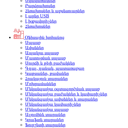
Սկավառակներ
Բարձրախոսեր
Հեռախոսներ և աքսեսուարներ
Լարեր USB
Լիցքավորիչներ
Հեռախոսներ
Օֆիսային խոհանոց
Սպասք
Ափսեներ
Ապակյա սպասք
Մատուցման սպասք
Սուրճի և թեյի բաժակներ
Գդալ, դանակ, պատառաքաղ
Կաթսաներ, թավաներ
Հրակայուն տարաներ
Մոխրամաններ
Մեկանգամյա օգտագործման սպասք
Մեկանգամյա բաժակներ և կափարիչներ
Մեկանգամյա ափսեներ և տարաներ
Մեկանգամյա կափարիչներ
Մեկանգամյա սպասք
Ալյումինե տարաներ
Կրաֆտե տարաներ
Ֆուրշետի տարաներ