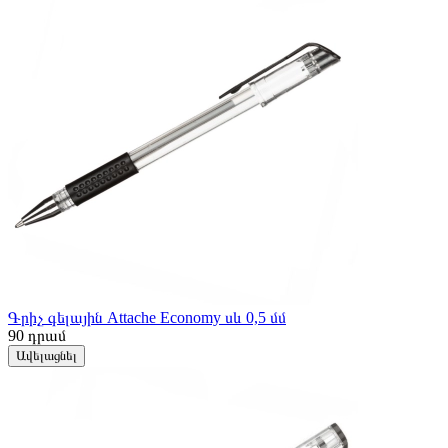
Գրիչ գելային Attache Economy սև 0,5 մմ
90
դրամ
Ավելացնել