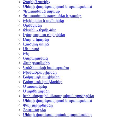
Ձողիկ/Խառնիչ
Սննդի փաթեթավորում և պահպանում
Պլաստմասե սպասք
Պլաստմասե տարաներ և թասեր
Թեյնիկներ և սրճեփներ
Սրճեփներ
Թեյնիկ - Թրմիչներ
Էմալապատ թեյնիկներ
Ջուր և հյութեր
Լուծվող սուրճ
Սև սուրճ
Թեյ
Շաքարավազ
Քաղցրավենիք
Կոնֆետների հավաքածու
Թխվածքաբլիթներ
Շոկոլադե սալիկներ
Շոկոլադե կոնֆետներ
Մաստակներ
Մարմելադներ
Խոհանոցային մետաղական գործիքներ
Սննդի փաթեթավորում և պահպանում
Փայլաթիթեղներ
Յուղաթղթեր
Սննդի փաթեթավորման պարագաներ