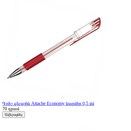
Գրիչ գելային Attache Economy կարմիր 0,5 մմ
70
դրամ
Ավելացնել