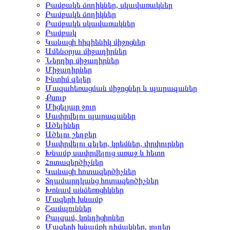
Բամբակե ձողիկներ, սկավառակներ
Բամբակե ձողիկներ
Բամբակե սկավառակներ
Բամբակ
Կանացի հիգիենիկ միջոցներ
Ամենօրյա միջադիրներ
Ներդիր միջադիրներ
Միջադիրներ
Ինտիմ գելեր
Մազահեռացման միջոցներ և պարագաներ
Քսուք
Միցելյար ջուր
Սափրվելու պարագաներ
Ածելիներ
Ածելու շեղբեր
Սափրվելու գելեր, կրեմներ, փրփուրներ
Խնամք սափրվելուց առաջ և հետո
Հոտազերծիչներ
Կանացի հոտազերծիչներ
Տղամարդկանց հոտազերծիչներ
Խոնավ անձեռոցիկներ
Մազերի խնամք
Շամպուններ
Բալզամ, կոնդիցիոներ
Մազերի խնամքի դիմակներ, յուղեր