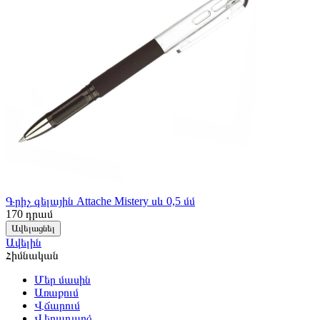
Գրիչ գելային Attache Mistery սև 0,5 մմ
170
դրամ
Ավելացնել
Ավելին
Հիմնական
Մեր մասին
Առաքում
Վճարում
Վերադարձ