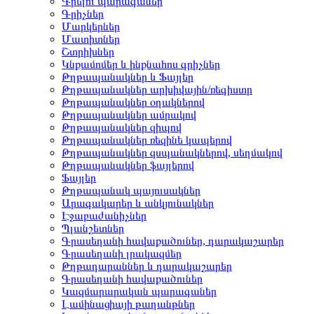
Գրելու պարագաներ
Գրիչներ
Մարկերներ
Մատիտներ
Շտրիխներ
Կնքամոմեր և ինքնահոս գրիչներ
Թղթապանակներ և Ֆայլեր
Թղթապանակներ արխիվային/ռեգիստր
Թղթապանակներ օղակներով
Թղթապանակներ ամրակով
Թղթապանակներ զիպով
Թղթապանակներ ռեզինե կապերով
Թղթապանակներ զսպանակներով, սեղմակով
Թղթապանակներ ֆայլերով
Ֆայլեր
Թղթապանակ պայուսակներ
Արագակարեր և անկյունակներ
Էջաբաժանիչներ
Պլանշետներ
Գրասեղանի հավաքածուներ, դարակաշարեր
Գրասեղանի լրակազմեր
Թղթադարաններ և դարակաշարեր
Գրասեղանի հավաքածուներ
Կազմարարական պարագաներ
Լամինացիայի թաղանթներ