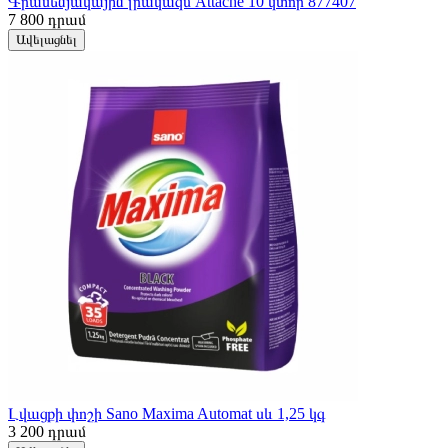
Գրասենյակային լրակազմ Attache 10 կտոր 877407
7 800
դրամ
Ավելացնել
Լվացքի փոշի Sano Maxima Automat սև 1,25 կգ
3 200
դրամ