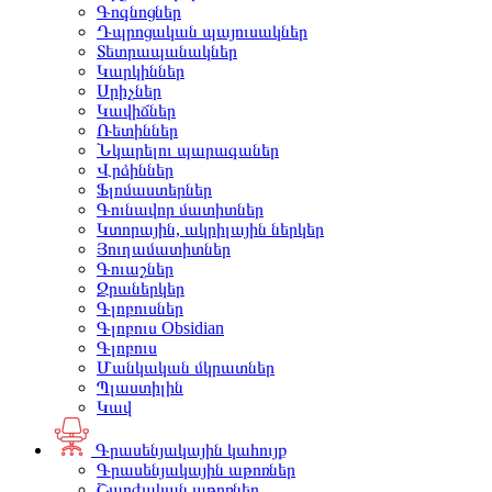
Գոգնոցներ
Դպրոցական պայուսակներ
Տետրապանակներ
Կարկիններ
Սրիչներ
Կավիճներ
Ռետիններ
Նկարելու պարագաներ
Վրձիններ
Ֆլոմաստերներ
Գունավոր մատիտներ
Կտորային, ակրիլային ներկեր
Յուղամատիտներ
Գուաշներ
Ջրաներկեր
Գլոբուսներ
Գլոբուս Obsidian
Գլոբուս
Մանկական մկրատներ
Պլաստիլին
Կավ
Գրասենյակային կահույք
Գրասենյակային աթոռներ
Շարժական աթոռներ