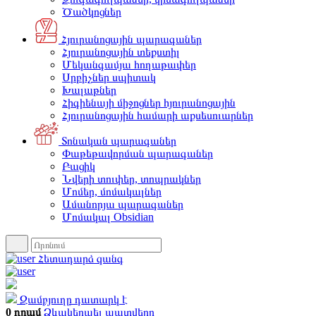
Ծածկոցներ
Հյուրանոցային պարագաներ
Հյուրանոցային տեքստիլ
Մեկանգամյա հողաթափեր
Սրբիչներ սպիտակ
Խալաթներ
Հիգիենայի միջոցներ հյուրանոցային
Հյուրանոցային համարի աքսեսուարներ
Տոնական պարագաներ
Փաթեթավորման պարագաներ
Բացիկ
Նվերի տուփեր, տոպրակներ
Մոմեր, մոմակալներ
Ամանորյա պարագաներ
Մոմակալ Obsidian
Հետադարձ զանգ
Զամբյուղը դատարկ է
0 դրամ
Ձևակերպել պատվերը