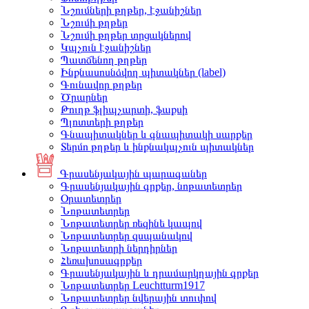
Նշումների թղթեր, էջանիշներ
Նշումի թղթեր
Նշումի թղթեր տրցակներով
Կպչուն էջանիշներ
Պատճենող թղթեր
Ինքնասոսնձվող պիտակներ (label)
Գունավոր թղթեր
Ծրարներ
Թուղթ ֆլիպչարտի, ֆաքսի
Պլոտտերի թղթեր
Գնապիտակներ և գնապիտակի սարքեր
Տերմո թղթեր և ինքնակպչուն պիտակներ
Գրասենյակային պարագաներ
Գրասենյակային գրքեր, նոթատետրեր
Օրատետրեր
Նոթատետրեր
Նոթատետրեր ռեզինե կապով
Նոթատետրեր զսպանակով
Նոթատետրի ներդիրներ
Հեռախոսագրքեր
Գրասենյակային և դրամարկղային գրքեր
Նոթատետրեր Leuchtturm1917
Նոթատետրեր նվերային տուփով