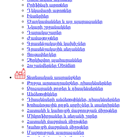
Բրիֆինգի աթոռներ
Ղեկավարի աթոռներ
Ինտերիեր
Ծաղկամաններ և այլ պարագաներ
Նկարի շրջանակներ
Դարակաշարեր
Ժամացույցներ
Գրասենյակային կախիչներ
Գրասենյակային սեղաններ
Ցուցափեղկեր
Չհրկիզվող պահարաններ
Հուշանվերներ Obsidian
Տնտեսական ապրանքներ
Թղթյա արտադրանքներ, դիսպենսերներ
Զուգարանի թղթեր և դիսպենսերներ
Անձեռոցիկներ
Դիսպենսերի անձեռոցիկներ, դիսպենսերներ
Խոհանոցային թղթե սրբիչներ և տակդիրներ
Հատակի և կահույքի մաքրության միջոցներ
Միկրոֆիբրաներ և սեղանի շորեր
Հատակի մաքրման միջոցներ
Կահույքի մաքրման միջոցներ
Մաքրության պարագաներ