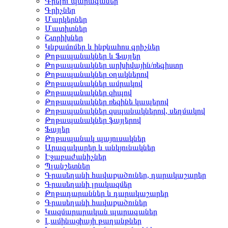
Գրելու պարագաներ
Գրիչներ
Մարկերներ
Մատիտներ
Շտրիխներ
Կնքամոմեր և ինքնահոս գրիչներ
Թղթապանակներ և Ֆայլեր
Թղթապանակներ արխիվային/ռեգիստր
Թղթապանակներ օղակներով
Թղթապանակներ ամրակով
Թղթապանակներ զիպով
Թղթապանակներ ռեզինե կապերով
Թղթապանակներ զսպանակներով, սեղմակով
Թղթապանակներ ֆայլերով
Ֆայլեր
Թղթապանակ պայուսակներ
Արագակարեր և անկյունակներ
Էջաբաժանիչներ
Պլանշետներ
Գրասեղանի հավաքածուներ, դարակաշարեր
Գրասեղանի լրակազմեր
Թղթադարաններ և դարակաշարեր
Գրասեղանի հավաքածուներ
Կազմարարական պարագաներ
Լամինացիայի թաղանթներ