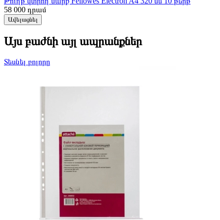
Թուղթ կտրող սարք Fellowes Electron A4 320 մմ 10 թերթ
58 000
դրամ
Ավելացնել
Այս բաժնի այլ ապրանքներ
Տեսնել բոլորը