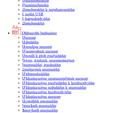
Սկավառակներ
Բարձրախոսեր
Հեռախոսներ և աքսեսուարներ
Լարեր USB
Լիցքավորիչներ
Հեռախոսներ
Օֆիսային խոհանոց
Սպասք
Ափսեներ
Ապակյա սպասք
Մատուցման սպասք
Սուրճի և թեյի բաժակներ
Գդալ, դանակ, պատառաքաղ
Կաթսաներ, թավաներ
Հրակայուն տարաներ
Մոխրամաններ
Մեկանգամյա օգտագործման սպասք
Մեկանգամյա բաժակներ և կափարիչներ
Մեկանգամյա ափսեներ և տարաներ
Մեկանգամյա կափարիչներ
Մեկանգամյա սպասք
Ալյումինե տարաներ
Կրաֆտե տարաներ
Ֆուրշետի տարաներ