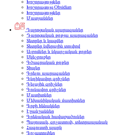
Խոշորացույցներ
Խոշորացույց Obsidian
Խոշորացույցներ
Մատյաններ
Դպրոցական պարագաներ
Դպրոցական թղթյա պարագաներ
Տետրեր և կազմեր
Տետրեր նվերային տուփով
Ալբոմներ և նկարչական թղթեր
Սկեչբուքեր
Գծագրական թղթեր
Տիպեր
Գրելու պարագաներ
Գնդիկավոր գրիչներ
Գելային գրիչներ
Գունավոր գրիչներ
Մատիտներ
Մեխանիկական մատիտներ
Գրքի հենակներ
Էջանշաններ
Գրենական հավաքածուներ
Պայուսակ, գրչատուփ, տետրապանակ
Հագուստի պարկ
Գրչատուփեր