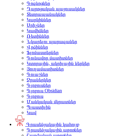
Գոգնոցներ
Դպրոցական պայուսակներ
Տետրապանակներ
Կարկիններ
Սրիչներ
Կավիճներ
Ռետիններ
Նկարելու պարագաներ
Վրձիններ
Ֆլոմաստերներ
Գունավոր մատիտներ
Կտորային, ակրիլային ներկեր
Յուղամատիտներ
Գուաշներ
Ջրաներկեր
Գլոբուսներ
Գլոբուս Obsidian
Գլոբուս
Մանկական մկրատներ
Պլաստիլին
Կավ
Գրասենյակային կահույք
Գրասենյակային աթոռներ
Շարժական աթոռներ