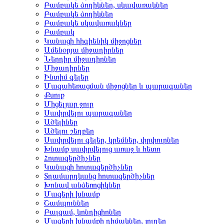
Բամբակե ձողիկներ, սկավառակներ
Բամբակե ձողիկներ
Բամբակե սկավառակներ
Բամբակ
Կանացի հիգիենիկ միջոցներ
Ամենօրյա միջադիրներ
Ներդիր միջադիրներ
Միջադիրներ
Ինտիմ գելեր
Մազահեռացման միջոցներ և պարագաներ
Քսուք
Միցելյար ջուր
Սափրվելու պարագաներ
Ածելիներ
Ածելու շեղբեր
Սափրվելու գելեր, կրեմներ, փրփուրներ
Խնամք սափրվելուց առաջ և հետո
Հոտազերծիչներ
Կանացի հոտազերծիչներ
Տղամարդկանց հոտազերծիչներ
Խոնավ անձեռոցիկներ
Մազերի խնամք
Շամպուններ
Բալզամ, կոնդիցիոներ
Մազերի խնամքի դիմակներ, յուղեր