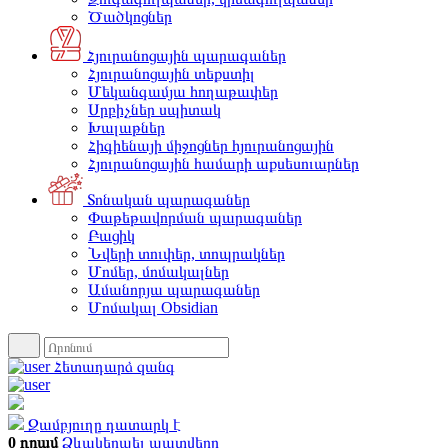
Ծածկոցներ
Հյուրանոցային պարագաներ
Հյուրանոցային տեքստիլ
Մեկանգամյա հողաթափեր
Սրբիչներ սպիտակ
Խալաթներ
Հիգիենայի միջոցներ հյուրանոցային
Հյուրանոցային համարի աքսեսուարներ
Տոնական պարագաներ
Փաթեթավորման պարագաներ
Բացիկ
Նվերի տուփեր, տոպրակներ
Մոմեր, մոմակալներ
Ամանորյա պարագաներ
Մոմակալ Obsidian
Հետադարձ զանգ
Զամբյուղը դատարկ է
0 դրամ
Ձևակերպել պատվերը