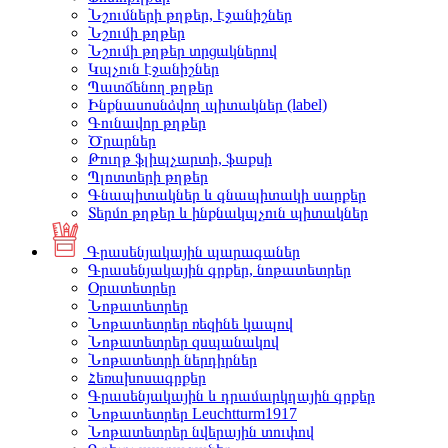
Նշումների թղթեր, էջանիշներ
Նշումի թղթեր
Նշումի թղթեր տրցակներով
Կպչուն էջանիշներ
Պատճենող թղթեր
Ինքնասոսնձվող պիտակներ (label)
Գունավոր թղթեր
Ծրարներ
Թուղթ ֆլիպչարտի, ֆաքսի
Պլոտտերի թղթեր
Գնապիտակներ և գնապիտակի սարքեր
Տերմո թղթեր և ինքնակպչուն պիտակներ
Գրասենյակային պարագաներ
Գրասենյակային գրքեր, նոթատետրեր
Օրատետրեր
Նոթատետրեր
Նոթատետրեր ռեզինե կապով
Նոթատետրեր զսպանակով
Նոթատետրի ներդիրներ
Հեռախոսագրքեր
Գրասենյակային և դրամարկղային գրքեր
Նոթատետրեր Leuchtturm1917
Նոթատետրեր նվերային տուփով