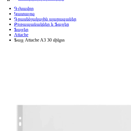
Գլխավոր
Կատալոգ
Գրասենյակային պարագաներ
Թղթապանակներ և Ֆայլեր
Ֆայլեր
Attache
Ֆայլ Attache A3 30 միկրո