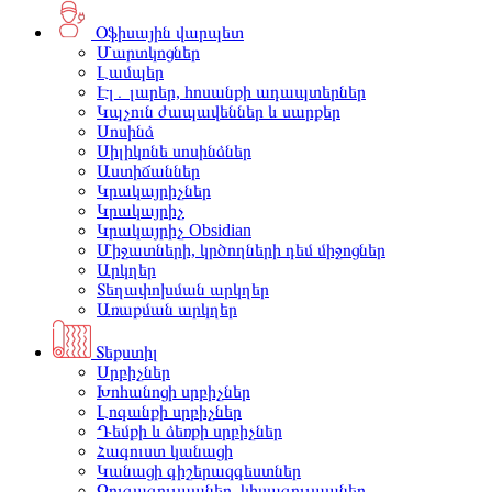
Օֆիսային վարպետ
Մարտկոցներ
Լամպեր
Էլ․ լարեր, հոսանքի ադապտերներ
Կպչուն ժապավեններ և սարքեր
Սոսինձ
Սիլիկոնե սոսինձներ
Աստիճաններ
Կրակայրիչներ
Կրակայրիչ
Կրակայրիչ Obsidian
Միջատների, կրծողների դեմ միջոցներ
Արկղեր
Տեղափոխման արկղեր
Առաքման արկղեր
Տեքստիլ
Սրբիչներ
Խոհանոցի սրբիչներ
Լոգանքի սրբիչներ
Դեմքի և ձեռքի սրբիչներ
Հագուստ կանացի
Կանացի գիշերազգեստներ
Զուգագուլպաներ, կիսագուլպաներ