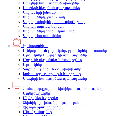
Մազերի հարդարման միջոցներ
Մազերի ներկման պարագաներ
Կոշիկների խնամք
Կոշիկի ներկ, քսուք, ոսկ
Կոշիկի սփրեյներ, հոտազերծիչներ
Կոշիկի սպունգ-ներկեր
Կոշիկի ներդիրներ, կապիչներ
Կոշիկի խոզանակներ
Էլեկտրոնիկա
Էլեկտրական թեյնիկներ, բլենդերներ և տոստեր
Արդուկներ և արդուկի պարագաներ
Արդուկի սեղաններ և ծածկոցներ
Արդուկներ
Տաքացուցիչներ և օդափոխիչներ
Խոհանոցի կշեռքներ և հարիչներ
Մազերի հարդարման պարագաներ
Համակարգչային տեխնիկա և աքսեսուարներ
Ստեղնաշարեր
Մկնիկներ և գորգեր
Տեխնիկայի խնամքի պարագաներ
Հիշողության կրիչներ
Ականջակալներ