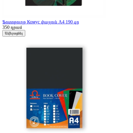
Ֆոտոթուղթ Комус փայլուն A4 190 գր
350
դրամ
Ավելացնել