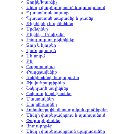
Ձողիկ/Խառնիչ
Սննդի փաթեթավորում և պահպանում
Պլաստմասե սպասք
Պլաստմասե տարաներ և թասեր
Թեյնիկներ և սրճեփներ
Սրճեփներ
Թեյնիկ - Թրմիչներ
Էմալապատ թեյնիկներ
Ջուր և հյութեր
Լուծվող սուրճ
Սև սուրճ
Թեյ
Շաքարավազ
Քաղցրավենիք
Կոնֆետների հավաքածու
Թխվածքաբլիթներ
Շոկոլադե սալիկներ
Շոկոլադե կոնֆետներ
Մաստակներ
Մարմելադներ
Խոհանոցային մետաղական գործիքներ
Սննդի փաթեթավորում և պահպանում
Փայլաթիթեղներ
Յուղաթղթեր
Սննդի փաթեթավորման պարագաներ