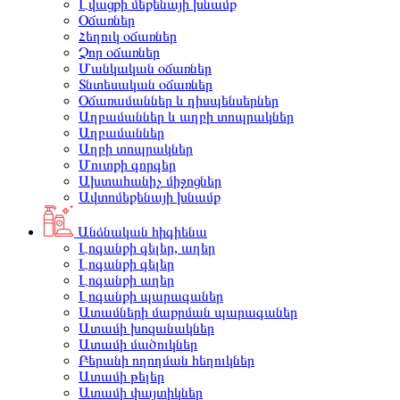
Լվացքի մեքենայի խնամք
Օճառներ
Հեղուկ օճառներ
Չոր օճառներ
Մանկական օճառներ
Տնտեսական օճառներ
Օճառամաններ և դիսպենսերներ
Աղբամաններ և աղբի տոպրակներ
Աղբամաններ
Աղբի տոպրակներ
Մուտքի գորգեր
Ախտահանիչ միջոցներ
Ավտոմեքենայի խնամք
Անձնական հիգիենա
Լոգանքի գելեր, աղեր
Լոգանքի գելեր
Լոգանքի աղեր
Լոգանքի պարագաներ
Ատամների մաքրման պարագաներ
Ատամի խոզանակներ
Ատամի մածուկներ
Բերանի ողողման հեղուկներ
Ատամի թելեր
Ատամի փայտիկներ