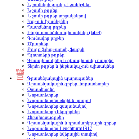
Նշումների թղթեր, էջանիշներ
Նշումի թղթեր
Նշումի թղթեր տրցակներով
Կպչուն էջանիշներ
Պատճենող թղթեր
Ինքնասոսնձվող պիտակներ (label)
Գունավոր թղթեր
Ծրարներ
Թուղթ ֆլիպչարտի, ֆաքսի
Պլոտտերի թղթեր
Գնապիտակներ և գնապիտակի սարքեր
Տերմո թղթեր և ինքնակպչուն պիտակներ
Գրասենյակային պարագաներ
Գրասենյակային գրքեր, նոթատետրեր
Օրատետրեր
Նոթատետրեր
Նոթատետրեր ռեզինե կապով
Նոթատետրեր զսպանակով
Նոթատետրի ներդիրներ
Հեռախոսագրքեր
Գրասենյակային և դրամարկղային գրքեր
Նոթատետրեր Leuchtturm1917
Նոթատետրեր նվերային տուփով