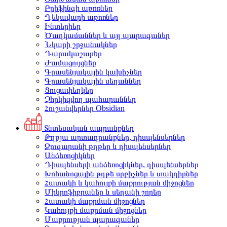
Բրիֆինգի աթոռներ
Ղեկավարի աթոռներ
Ինտերիեր
Ծաղկամաններ և այլ պարագաներ
Նկարի շրջանակներ
Դարակաշարեր
Ժամացույցներ
Գրասենյակային կախիչներ
Գրասենյակային սեղաններ
Ցուցափեղկեր
Չհրկիզվող պահարաններ
Հուշանվերներ Obsidian
Տնտեսական ապրանքներ
Թղթյա արտադրանքներ, դիսպենսերներ
Զուգարանի թղթեր և դիսպենսերներ
Անձեռոցիկներ
Դիսպենսերի անձեռոցիկներ, դիսպենսերներ
Խոհանոցային թղթե սրբիչներ և տակդիրներ
Հատակի և կահույքի մաքրության միջոցներ
Միկրոֆիբրաներ և սեղանի շորեր
Հատակի մաքրման միջոցներ
Կահույքի մաքրման միջոցներ
Մաքրության պարագաներ