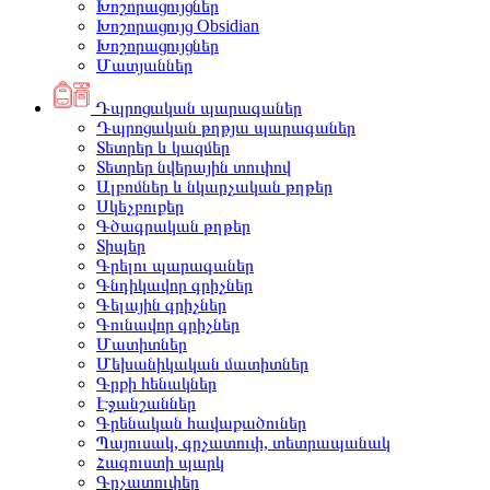
Խոշորացույցներ
Խոշորացույց Obsidian
Խոշորացույցներ
Մատյաններ
Դպրոցական պարագաներ
Դպրոցական թղթյա պարագաներ
Տետրեր և կազմեր
Տետրեր նվերային տուփով
Ալբոմներ և նկարչական թղթեր
Սկեչբուքեր
Գծագրական թղթեր
Տիպեր
Գրելու պարագաներ
Գնդիկավոր գրիչներ
Գելային գրիչներ
Գունավոր գրիչներ
Մատիտներ
Մեխանիկական մատիտներ
Գրքի հենակներ
Էջանշաններ
Գրենական հավաքածուներ
Պայուսակ, գրչատուփ, տետրապանակ
Հագուստի պարկ
Գրչատուփեր