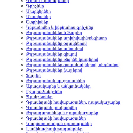
Գրելու պարագաներ
Գրիչներ
Մարկերներ
Մատիտներ
Շտրիխներ
Կնքամոմեր և ինքնահոս գրիչներ
Թղթապանակներ և Ֆայլեր
Թղթապանակներ արխիվային/ռեգիստր
Թղթապանակներ օղակներով
Թղթապանակներ ամրակով
Թղթապանակներ զիպով
Թղթապանակներ ռեզինե կապերով
Թղթապանակներ զսպանակներով, սեղմակով
Թղթապանակներ ֆայլերով
Ֆայլեր
Թղթապանակ պայուսակներ
Արագակարեր և անկյունակներ
Էջաբաժանիչներ
Պլանշետներ
Գրասեղանի հավաքածուներ, դարակաշարեր
Գրասեղանի լրակազմեր
Թղթադարաններ և դարակաշարեր
Գրասեղանի հավաքածուներ
Կազմարարական պարագաներ
Լամինացիայի թաղանթներ