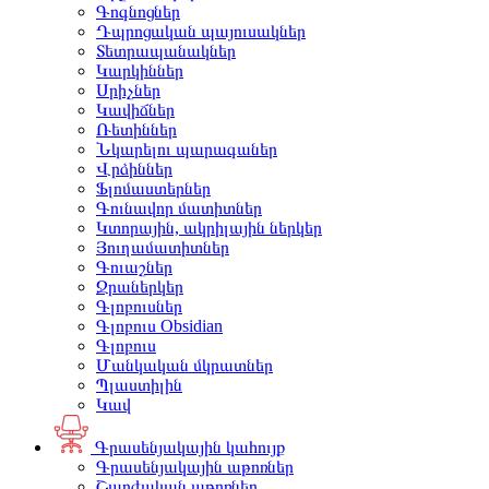
Գոգնոցներ
Դպրոցական պայուսակներ
Տետրապանակներ
Կարկիններ
Սրիչներ
Կավիճներ
Ռետիններ
Նկարելու պարագաներ
Վրձիններ
Ֆլոմաստերներ
Գունավոր մատիտներ
Կտորային, ակրիլային ներկեր
Յուղամատիտներ
Գուաշներ
Ջրաներկեր
Գլոբուսներ
Գլոբուս Obsidian
Գլոբուս
Մանկական մկրատներ
Պլաստիլին
Կավ
Գրասենյակային կահույք
Գրասենյակային աթոռներ
Շարժական աթոռներ