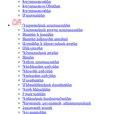
Խոշորացույցներ
Խոշորացույց Obsidian
Խոշորացույցներ
Մատյաններ
Դպրոցական պարագաներ
Դպրոցական թղթյա պարագաներ
Տետրեր և կազմեր
Տետրեր նվերային տուփով
Ալբոմներ և նկարչական թղթեր
Սկեչբուքեր
Գծագրական թղթեր
Տիպեր
Գրելու պարագաներ
Գնդիկավոր գրիչներ
Գելային գրիչներ
Գունավոր գրիչներ
Մատիտներ
Մեխանիկական մատիտներ
Գրքի հենակներ
Էջանշաններ
Գրենական հավաքածուներ
Պայուսակ, գրչատուփ, տետրապանակ
Հագուստի պարկ
Գրչատուփեր