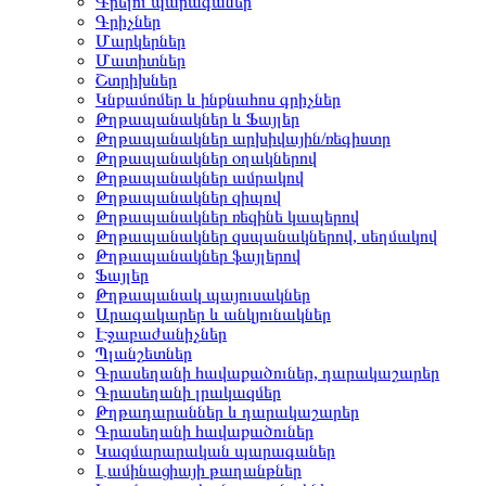
Գրելու պարագաներ
Գրիչներ
Մարկերներ
Մատիտներ
Շտրիխներ
Կնքամոմեր և ինքնահոս գրիչներ
Թղթապանակներ և Ֆայլեր
Թղթապանակներ արխիվային/ռեգիստր
Թղթապանակներ օղակներով
Թղթապանակներ ամրակով
Թղթապանակներ զիպով
Թղթապանակներ ռեզինե կապերով
Թղթապանակներ զսպանակներով, սեղմակով
Թղթապանակներ ֆայլերով
Ֆայլեր
Թղթապանակ պայուսակներ
Արագակարեր և անկյունակներ
Էջաբաժանիչներ
Պլանշետներ
Գրասեղանի հավաքածուներ, դարակաշարեր
Գրասեղանի լրակազմեր
Թղթադարաններ և դարակաշարեր
Գրասեղանի հավաքածուներ
Կազմարարական պարագաներ
Լամինացիայի թաղանթներ