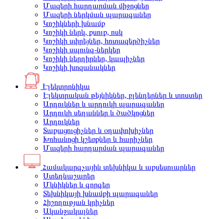
Մազերի հարդարման միջոցներ
Մազերի ներկման պարագաներ
Կոշիկների խնամք
Կոշիկի ներկ, քսուք, ոսկ
Կոշիկի սփրեյներ, հոտազերծիչներ
Կոշիկի սպունգ-ներկեր
Կոշիկի ներդիրներ, կապիչներ
Կոշիկի խոզանակներ
Էլեկտրոնիկա
Էլեկտրական թեյնիկներ, բլենդերներ և տոստեր
Արդուկներ և արդուկի պարագաներ
Արդուկի սեղաններ և ծածկոցներ
Արդուկներ
Տաքացուցիչներ և օդափոխիչներ
Խոհանոցի կշեռքներ և հարիչներ
Մազերի հարդարման պարագաներ
Համակարգչային տեխնիկա և աքսեսուարներ
Ստեղնաշարեր
Մկնիկներ և գորգեր
Տեխնիկայի խնամքի պարագաներ
Հիշողության կրիչներ
Ականջակալներ