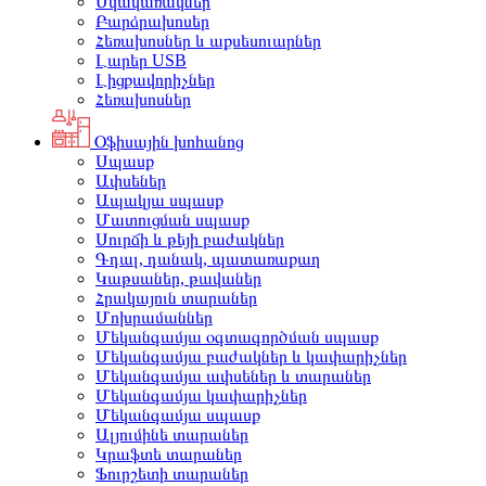
Սկավառակներ
Բարձրախոսեր
Հեռախոսներ և աքսեսուարներ
Լարեր USB
Լիցքավորիչներ
Հեռախոսներ
Օֆիսային խոհանոց
Սպասք
Ափսեներ
Ապակյա սպասք
Մատուցման սպասք
Սուրճի և թեյի բաժակներ
Գդալ, դանակ, պատառաքաղ
Կաթսաներ, թավաներ
Հրակայուն տարաներ
Մոխրամաններ
Մեկանգամյա օգտագործման սպասք
Մեկանգամյա բաժակներ և կափարիչներ
Մեկանգամյա ափսեներ և տարաներ
Մեկանգամյա կափարիչներ
Մեկանգամյա սպասք
Ալյումինե տարաներ
Կրաֆտե տարաներ
Ֆուրշետի տարաներ