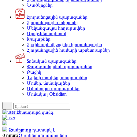
Ծածկոցներ
Հյուրանոցային պարագաներ
Հյուրանոցային տեքստիլ
Մեկանգամյա հողաթափեր
Սրբիչներ սպիտակ
Խալաթներ
Հիգիենայի միջոցներ հյուրանոցային
Հյուրանոցային համարի աքսեսուարներ
Տոնական պարագաներ
Փաթեթավորման պարագաներ
Բացիկ
Նվերի տուփեր, տոպրակներ
Մոմեր, մոմակալներ
Ամանորյա պարագաներ
Մոմակալ Obsidian
Հետադարձ զանգ
Զամբյուղը դատարկ է
0 դրամ
Ձևակերպել պատվերը