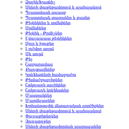
Ձողիկ/Խառնիչ
Սննդի փաթեթավորում և պահպանում
Պլաստմասե սպասք
Պլաստմասե տարաներ և թասեր
Թեյնիկներ և սրճեփներ
Սրճեփներ
Թեյնիկ - Թրմիչներ
Էմալապատ թեյնիկներ
Ջուր և հյութեր
Լուծվող սուրճ
Սև սուրճ
Թեյ
Շաքարավազ
Քաղցրավենիք
Կոնֆետների հավաքածու
Թխվածքաբլիթներ
Շոկոլադե սալիկներ
Շոկոլադե կոնֆետներ
Մաստակներ
Մարմելադներ
Խոհանոցային մետաղական գործիքներ
Սննդի փաթեթավորում և պահպանում
Փայլաթիթեղներ
Յուղաթղթեր
Սննդի փաթեթավորման պարագաներ