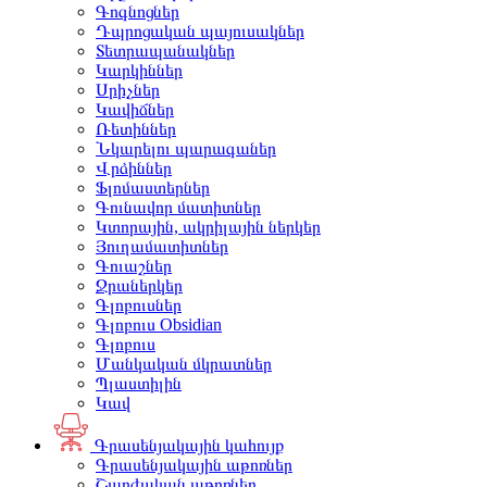
Գոգնոցներ
Դպրոցական պայուսակներ
Տետրապանակներ
Կարկիններ
Սրիչներ
Կավիճներ
Ռետիններ
Նկարելու պարագաներ
Վրձիններ
Ֆլոմաստերներ
Գունավոր մատիտներ
Կտորային, ակրիլային ներկեր
Յուղամատիտներ
Գուաշներ
Ջրաներկեր
Գլոբուսներ
Գլոբուս Obsidian
Գլոբուս
Մանկական մկրատներ
Պլաստիլին
Կավ
Գրասենյակային կահույք
Գրասենյակային աթոռներ
Շարժական աթոռներ