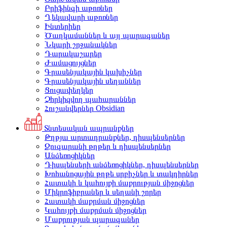
Բրիֆինգի աթոռներ
Ղեկավարի աթոռներ
Ինտերիեր
Ծաղկամաններ և այլ պարագաներ
Նկարի շրջանակներ
Դարակաշարեր
Ժամացույցներ
Գրասենյակային կախիչներ
Գրասենյակային սեղաններ
Ցուցափեղկեր
Չհրկիզվող պահարաններ
Հուշանվերներ Obsidian
Տնտեսական ապրանքներ
Թղթյա արտադրանքներ, դիսպենսերներ
Զուգարանի թղթեր և դիսպենսերներ
Անձեռոցիկներ
Դիսպենսերի անձեռոցիկներ, դիսպենսերներ
Խոհանոցային թղթե սրբիչներ և տակդիրներ
Հատակի և կահույքի մաքրության միջոցներ
Միկրոֆիբրաներ և սեղանի շորեր
Հատակի մաքրման միջոցներ
Կահույքի մաքրման միջոցներ
Մաքրության պարագաներ