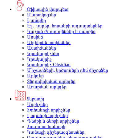
Օֆիսային վարպետ
Մարտկոցներ
Լամպեր
Էլ․ լարեր, հոսանքի ադապտերներ
Կպչուն ժապավեններ և սարքեր
Սոսինձ
Սիլիկոնե սոսինձներ
Աստիճաններ
Կրակայրիչներ
Կրակայրիչ
Կրակայրիչ Obsidian
Միջատների, կրծողների դեմ միջոցներ
Արկղեր
Տեղափոխման արկղեր
Առաքման արկղեր
Տեքստիլ
Սրբիչներ
Խոհանոցի սրբիչներ
Լոգանքի սրբիչներ
Դեմքի և ձեռքի սրբիչներ
Հագուստ կանացի
Կանացի գիշերազգեստներ
Զուգագուլպաներ, կիսագուլպաներ