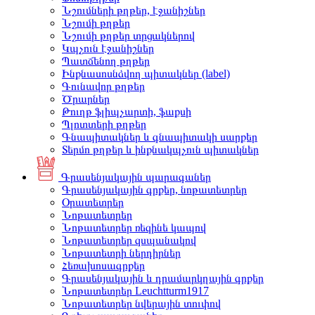
Նշումների թղթեր, էջանիշներ
Նշումի թղթեր
Նշումի թղթեր տրցակներով
Կպչուն էջանիշներ
Պատճենող թղթեր
Ինքնասոսնձվող պիտակներ (label)
Գունավոր թղթեր
Ծրարներ
Թուղթ ֆլիպչարտի, ֆաքսի
Պլոտտերի թղթեր
Գնապիտակներ և գնապիտակի սարքեր
Տերմո թղթեր և ինքնակպչուն պիտակներ
Գրասենյակային պարագաներ
Գրասենյակային գրքեր, նոթատետրեր
Օրատետրեր
Նոթատետրեր
Նոթատետրեր ռեզինե կապով
Նոթատետրեր զսպանակով
Նոթատետրի ներդիրներ
Հեռախոսագրքեր
Գրասենյակային և դրամարկղային գրքեր
Նոթատետրեր Leuchtturm1917
Նոթատետրեր նվերային տուփով