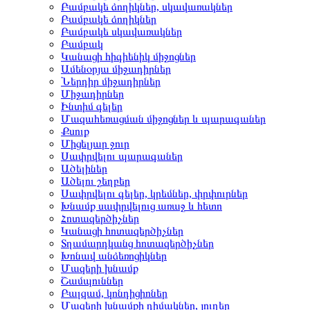
Բամբակե ձողիկներ, սկավառակներ
Բամբակե ձողիկներ
Բամբակե սկավառակներ
Բամբակ
Կանացի հիգիենիկ միջոցներ
Ամենօրյա միջադիրներ
Ներդիր միջադիրներ
Միջադիրներ
Ինտիմ գելեր
Մազահեռացման միջոցներ և պարագաներ
Քսուք
Միցելյար ջուր
Սափրվելու պարագաներ
Ածելիներ
Ածելու շեղբեր
Սափրվելու գելեր, կրեմներ, փրփուրներ
Խնամք սափրվելուց առաջ և հետո
Հոտազերծիչներ
Կանացի հոտազերծիչներ
Տղամարդկանց հոտազերծիչներ
Խոնավ անձեռոցիկներ
Մազերի խնամք
Շամպուններ
Բալզամ, կոնդիցիոներ
Մազերի խնամքի դիմակներ, յուղեր