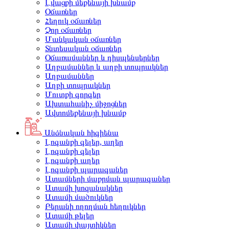
Լվացքի մեքենայի խնամք
Օճառներ
Հեղուկ օճառներ
Չոր օճառներ
Մանկական օճառներ
Տնտեսական օճառներ
Օճառամաններ և դիսպենսերներ
Աղբամաններ և աղբի տոպրակներ
Աղբամաններ
Աղբի տոպրակներ
Մուտքի գորգեր
Ախտահանիչ միջոցներ
Ավտոմեքենայի խնամք
Անձնական հիգիենա
Լոգանքի գելեր, աղեր
Լոգանքի գելեր
Լոգանքի աղեր
Լոգանքի պարագաներ
Ատամների մաքրման պարագաներ
Ատամի խոզանակներ
Ատամի մածուկներ
Բերանի ողողման հեղուկներ
Ատամի թելեր
Ատամի փայտիկներ