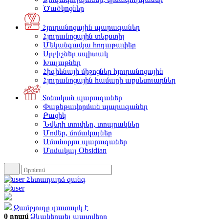
Ծածկոցներ
Հյուրանոցային պարագաներ
Հյուրանոցային տեքստիլ
Մեկանգամյա հողաթափեր
Սրբիչներ սպիտակ
Խալաթներ
Հիգիենայի միջոցներ հյուրանոցային
Հյուրանոցային համարի աքսեսուարներ
Տոնական պարագաներ
Փաթեթավորման պարագաներ
Բացիկ
Նվերի տուփեր, տոպրակներ
Մոմեր, մոմակալներ
Ամանորյա պարագաներ
Մոմակալ Obsidian
Հետադարձ զանգ
Զամբյուղը դատարկ է
0 դրամ
Ձևակերպել պատվերը