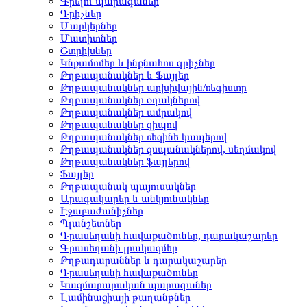
Գրելու պարագաներ
Գրիչներ
Մարկերներ
Մատիտներ
Շտրիխներ
Կնքամոմեր և ինքնահոս գրիչներ
Թղթապանակներ և Ֆայլեր
Թղթապանակներ արխիվային/ռեգիստր
Թղթապանակներ օղակներով
Թղթապանակներ ամրակով
Թղթապանակներ զիպով
Թղթապանակներ ռեզինե կապերով
Թղթապանակներ զսպանակներով, սեղմակով
Թղթապանակներ ֆայլերով
Ֆայլեր
Թղթապանակ պայուսակներ
Արագակարեր և անկյունակներ
Էջաբաժանիչներ
Պլանշետներ
Գրասեղանի հավաքածուներ, դարակաշարեր
Գրասեղանի լրակազմեր
Թղթադարաններ և դարակաշարեր
Գրասեղանի հավաքածուներ
Կազմարարական պարագաներ
Լամինացիայի թաղանթներ