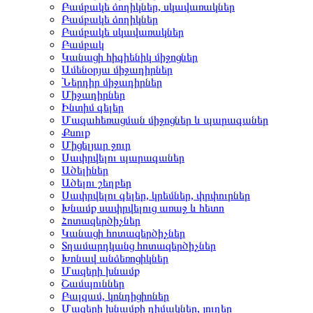
Բամբակե ձողիկներ, սկավառակներ
Բամբակե ձողիկներ
Բամբակե սկավառակներ
Բամբակ
Կանացի հիգիենիկ միջոցներ
Ամենօրյա միջադիրներ
Ներդիր միջադիրներ
Միջադիրներ
Ինտիմ գելեր
Մազահեռացման միջոցներ և պարագաներ
Քսուք
Միցելյար ջուր
Սափրվելու պարագաներ
Ածելիներ
Ածելու շեղբեր
Սափրվելու գելեր, կրեմներ, փրփուրներ
Խնամք սափրվելուց առաջ և հետո
Հոտազերծիչներ
Կանացի հոտազերծիչներ
Տղամարդկանց հոտազերծիչներ
Խոնավ անձեռոցիկներ
Մազերի խնամք
Շամպուններ
Բալզամ, կոնդիցիոներ
Մազերի խնամքի դիմակներ, յուղեր