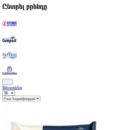
Ընտրել բրենդը
Ֆիլտրներ