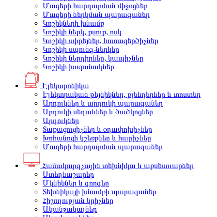
Մազերի հարդարման միջոցներ
Մազերի ներկման պարագաներ
Կոշիկների խնամք
Կոշիկի ներկ, քսուք, ոսկ
Կոշիկի սփրեյներ, հոտազերծիչներ
Կոշիկի սպունգ-ներկեր
Կոշիկի ներդիրներ, կապիչներ
Կոշիկի խոզանակներ
Էլեկտրոնիկա
Էլեկտրական թեյնիկներ, բլենդերներ և տոստեր
Արդուկներ և արդուկի պարագաներ
Արդուկի սեղաններ և ծածկոցներ
Արդուկներ
Տաքացուցիչներ և օդափոխիչներ
Խոհանոցի կշեռքներ և հարիչներ
Մազերի հարդարման պարագաներ
Համակարգչային տեխնիկա և աքսեսուարներ
Ստեղնաշարեր
Մկնիկներ և գորգեր
Տեխնիկայի խնամքի պարագաներ
Հիշողության կրիչներ
Ականջակալներ