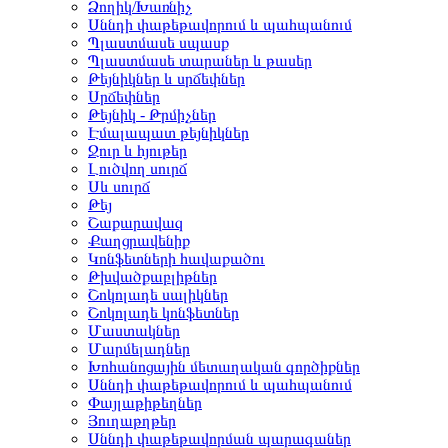
Ձողիկ/Խառնիչ
Սննդի փաթեթավորում և պահպանում
Պլաստմասե սպասք
Պլաստմասե տարաներ և թասեր
Թեյնիկներ և սրճեփներ
Սրճեփներ
Թեյնիկ - Թրմիչներ
Էմալապատ թեյնիկներ
Ջուր և հյութեր
Լուծվող սուրճ
Սև սուրճ
Թեյ
Շաքարավազ
Քաղցրավենիք
Կոնֆետների հավաքածու
Թխվածքաբլիթներ
Շոկոլադե սալիկներ
Շոկոլադե կոնֆետներ
Մաստակներ
Մարմելադներ
Խոհանոցային մետաղական գործիքներ
Սննդի փաթեթավորում և պահպանում
Փայլաթիթեղներ
Յուղաթղթեր
Սննդի փաթեթավորման պարագաներ