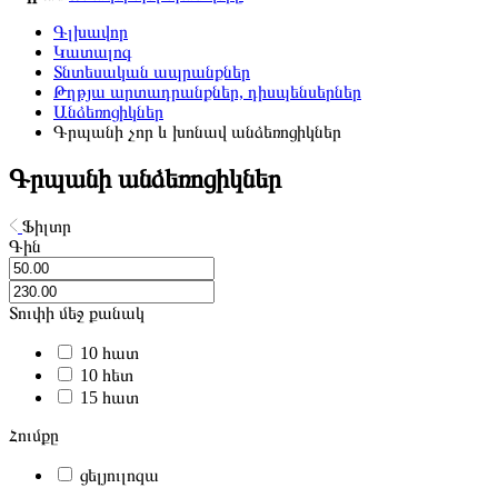
Գլխավոր
Կատալոգ
Տնտեսական ապրանքներ
Թղթյա արտադրանքներ, դիսպենսերներ
Անձեռոցիկներ
Գրպանի չոր և խոնավ անձեռոցիկներ
Գրպանի անձեռոցիկներ
Ֆիլտր
Գին
Տուփի մեջ քանակ
10 հատ
10 հետ
15 հատ
Հումքը
ցելյուլոզա