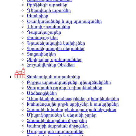
Բրիֆինգի աթոռներ
Ղեկավարի աթոռներ
Ինտերիեր
Ծաղկամաններ և այլ պարագաներ
Նկարի շրջանակներ
Դարակաշարեր
Ժամացույցներ
Գրասենյակային կախիչներ
Գրասենյակային սեղաններ
Ցուցափեղկեր
Չհրկիզվող պահարաններ
Հուշանվերներ Obsidian
Տնտեսական ապրանքներ
Թղթյա արտադրանքներ, դիսպենսերներ
Զուգարանի թղթեր և դիսպենսերներ
Անձեռոցիկներ
Դիսպենսերի անձեռոցիկներ, դիսպենսերներ
Խոհանոցային թղթե սրբիչներ և տակդիրներ
Հատակի և կահույքի մաքրության միջոցներ
Միկրոֆիբրաներ և սեղանի շորեր
Հատակի մաքրման միջոցներ
Կահույքի մաքրման միջոցներ
Մաքրության պարագաներ