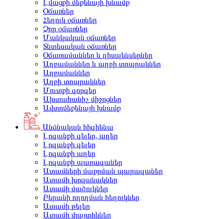
Լվացքի մեքենայի խնամք
Օճառներ
Հեղուկ օճառներ
Չոր օճառներ
Մանկական օճառներ
Տնտեսական օճառներ
Օճառամաններ և դիսպենսերներ
Աղբամաններ և աղբի տոպրակներ
Աղբամաններ
Աղբի տոպրակներ
Մուտքի գորգեր
Ախտահանիչ միջոցներ
Ավտոմեքենայի խնամք
Անձնական հիգիենա
Լոգանքի գելեր, աղեր
Լոգանքի գելեր
Լոգանքի աղեր
Լոգանքի պարագաներ
Ատամների մաքրման պարագաներ
Ատամի խոզանակներ
Ատամի մածուկներ
Բերանի ողողման հեղուկներ
Ատամի թելեր
Ատամի փայտիկներ