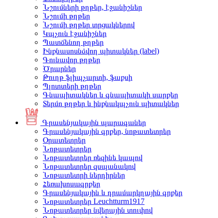
Նշումների թղթեր, էջանիշներ
Նշումի թղթեր
Նշումի թղթեր տրցակներով
Կպչուն էջանիշներ
Պատճենող թղթեր
Ինքնասոսնձվող պիտակներ (label)
Գունավոր թղթեր
Ծրարներ
Թուղթ ֆլիպչարտի, ֆաքսի
Պլոտտերի թղթեր
Գնապիտակներ և գնապիտակի սարքեր
Տերմո թղթեր և ինքնակպչուն պիտակներ
Գրասենյակային պարագաներ
Գրասենյակային գրքեր, նոթատետրեր
Օրատետրեր
Նոթատետրեր
Նոթատետրեր ռեզինե կապով
Նոթատետրեր զսպանակով
Նոթատետրի ներդիրներ
Հեռախոսագրքեր
Գրասենյակային և դրամարկղային գրքեր
Նոթատետրեր Leuchtturm1917
Նոթատետրեր նվերային տուփով