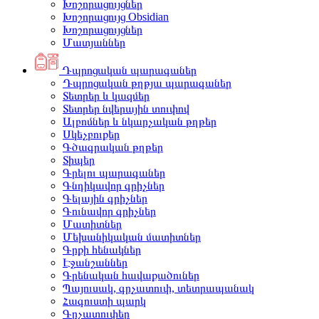
Խոշորացույցներ
Խոշորացույց Obsidian
Խոշորացույցներ
Մատյաններ
Դպրոցական պարագաներ
Դպրոցական թղթյա պարագաներ
Տետրեր և կազմեր
Տետրեր նվերային տուփով
Ալբոմներ և նկարչական թղթեր
Սկեչբուքեր
Գծագրական թղթեր
Տիպեր
Գրելու պարագաներ
Գնդիկավոր գրիչներ
Գելային գրիչներ
Գունավոր գրիչներ
Մատիտներ
Մեխանիկական մատիտներ
Գրքի հենակներ
Էջանշաններ
Գրենական հավաքածուներ
Պայուսակ, գրչատուփ, տետրապանակ
Հագուստի պարկ
Գրչատուփեր