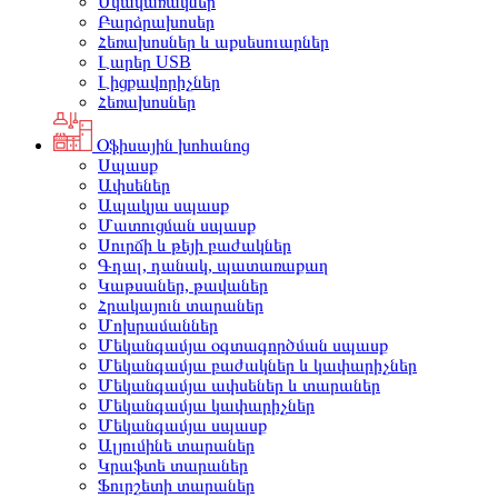
Սկավառակներ
Բարձրախոսեր
Հեռախոսներ և աքսեսուարներ
Լարեր USB
Լիցքավորիչներ
Հեռախոսներ
Օֆիսային խոհանոց
Սպասք
Ափսեներ
Ապակյա սպասք
Մատուցման սպասք
Սուրճի և թեյի բաժակներ
Գդալ, դանակ, պատառաքաղ
Կաթսաներ, թավաներ
Հրակայուն տարաներ
Մոխրամաններ
Մեկանգամյա օգտագործման սպասք
Մեկանգամյա բաժակներ և կափարիչներ
Մեկանգամյա ափսեներ և տարաներ
Մեկանգամյա կափարիչներ
Մեկանգամյա սպասք
Ալյումինե տարաներ
Կրաֆտե տարաներ
Ֆուրշետի տարաներ