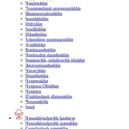
Գոգնոցներ
Դպրոցական պայուսակներ
Տետրապանակներ
Կարկիններ
Սրիչներ
Կավիճներ
Ռետիններ
Նկարելու պարագաներ
Վրձիններ
Ֆլոմաստերներ
Գունավոր մատիտներ
Կտորային, ակրիլային ներկեր
Յուղամատիտներ
Գուաշներ
Ջրաներկեր
Գլոբուսներ
Գլոբուս Obsidian
Գլոբուս
Մանկական մկրատներ
Պլաստիլին
Կավ
Գրասենյակային կահույք
Գրասենյակային աթոռներ
Շարժական աթոռներ