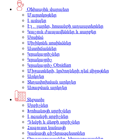
Օֆիսային վարպետ
Մարտկոցներ
Լամպեր
Էլ․ լարեր, հոսանքի ադապտերներ
Կպչուն ժապավեններ և սարքեր
Սոսինձ
Սիլիկոնե սոսինձներ
Աստիճաններ
Կրակայրիչներ
Կրակայրիչ
Կրակայրիչ Obsidian
Միջատների, կրծողների դեմ միջոցներ
Արկղեր
Տեղափոխման արկղեր
Առաքման արկղեր
Տեքստիլ
Սրբիչներ
Խոհանոցի սրբիչներ
Լոգանքի սրբիչներ
Դեմքի և ձեռքի սրբիչներ
Հագուստ կանացի
Կանացի գիշերազգեստներ
Զուգագուլպաներ, կիսագուլպաներ