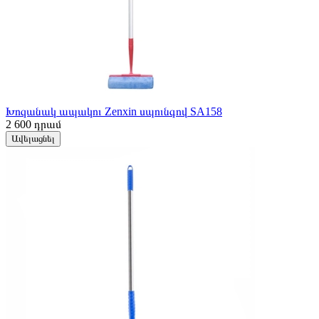
Խոզանակ ապակու Zenxin սպունգով SA158
2 600
դրամ
Ավելացնել