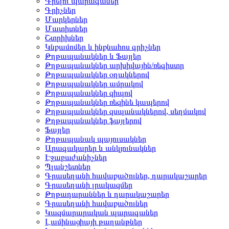
Գրելու պարագաներ
Գրիչներ
Մարկերներ
Մատիտներ
Շտրիխներ
Կնքամոմեր և ինքնահոս գրիչներ
Թղթապանակներ և Ֆայլեր
Թղթապանակներ արխիվային/ռեգիստր
Թղթապանակներ օղակներով
Թղթապանակներ ամրակով
Թղթապանակներ զիպով
Թղթապանակներ ռեզինե կապերով
Թղթապանակներ զսպանակներով, սեղմակով
Թղթապանակներ ֆայլերով
Ֆայլեր
Թղթապանակ պայուսակներ
Արագակարեր և անկյունակներ
Էջաբաժանիչներ
Պլանշետներ
Գրասեղանի հավաքածուներ, դարակաշարեր
Գրասեղանի լրակազմեր
Թղթադարաններ և դարակաշարեր
Գրասեղանի հավաքածուներ
Կազմարարական պարագաներ
Լամինացիայի թաղանթներ