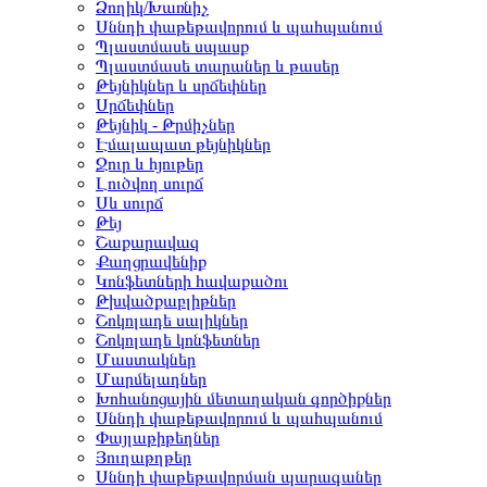
Ձողիկ/Խառնիչ
Սննդի փաթեթավորում և պահպանում
Պլաստմասե սպասք
Պլաստմասե տարաներ և թասեր
Թեյնիկներ և սրճեփներ
Սրճեփներ
Թեյնիկ - Թրմիչներ
Էմալապատ թեյնիկներ
Ջուր և հյութեր
Լուծվող սուրճ
Սև սուրճ
Թեյ
Շաքարավազ
Քաղցրավենիք
Կոնֆետների հավաքածու
Թխվածքաբլիթներ
Շոկոլադե սալիկներ
Շոկոլադե կոնֆետներ
Մաստակներ
Մարմելադներ
Խոհանոցային մետաղական գործիքներ
Սննդի փաթեթավորում և պահպանում
Փայլաթիթեղներ
Յուղաթղթեր
Սննդի փաթեթավորման պարագաներ