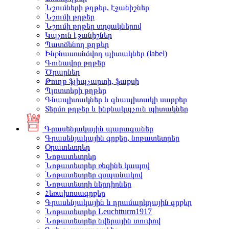
Նշումների թղթեր, էջանիշներ
Նշումի թղթեր
Նշումի թղթեր տրցակներով
Կպչուն էջանիշներ
Պատճենող թղթեր
Ինքնասոսնձվող պիտակներ (label)
Գունավոր թղթեր
Ծրարներ
Թուղթ ֆլիպչարտի, ֆաքսի
Պլոտտերի թղթեր
Գնապիտակներ և գնապիտակի սարքեր
Տերմո թղթեր և ինքնակպչուն պիտակներ
Գրասենյակային պարագաներ
Գրասենյակային գրքեր, նոթատետրեր
Օրատետրեր
Նոթատետրեր
Նոթատետրեր ռեզինե կապով
Նոթատետրեր զսպանակով
Նոթատետրի ներդիրներ
Հեռախոսագրքեր
Գրասենյակային և դրամարկղային գրքեր
Նոթատետրեր Leuchtturm1917
Նոթատետրեր նվերային տուփով