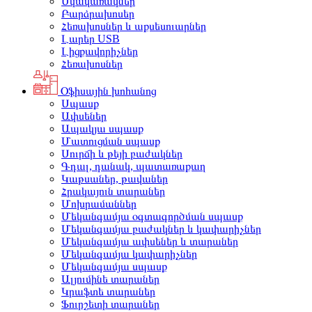
Սկավառակներ
Բարձրախոսեր
Հեռախոսներ և աքսեսուարներ
Լարեր USB
Լիցքավորիչներ
Հեռախոսներ
Օֆիսային խոհանոց
Սպասք
Ափսեներ
Ապակյա սպասք
Մատուցման սպասք
Սուրճի և թեյի բաժակներ
Գդալ, դանակ, պատառաքաղ
Կաթսաներ, թավաներ
Հրակայուն տարաներ
Մոխրամաններ
Մեկանգամյա օգտագործման սպասք
Մեկանգամյա բաժակներ և կափարիչներ
Մեկանգամյա ափսեներ և տարաներ
Մեկանգամյա կափարիչներ
Մեկանգամյա սպասք
Ալյումինե տարաներ
Կրաֆտե տարաներ
Ֆուրշետի տարաներ