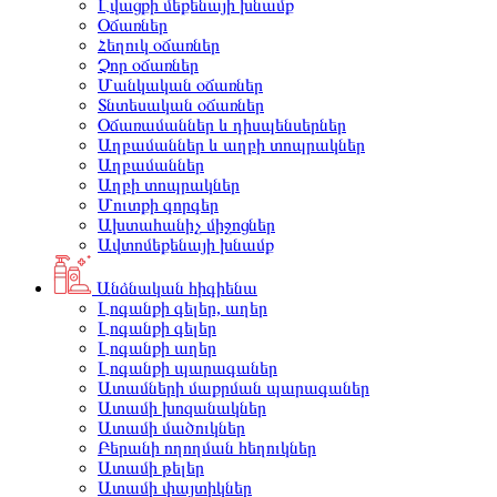
Լվացքի մեքենայի խնամք
Օճառներ
Հեղուկ օճառներ
Չոր օճառներ
Մանկական օճառներ
Տնտեսական օճառներ
Օճառամաններ և դիսպենսերներ
Աղբամաններ և աղբի տոպրակներ
Աղբամաններ
Աղբի տոպրակներ
Մուտքի գորգեր
Ախտահանիչ միջոցներ
Ավտոմեքենայի խնամք
Անձնական հիգիենա
Լոգանքի գելեր, աղեր
Լոգանքի գելեր
Լոգանքի աղեր
Լոգանքի պարագաներ
Ատամների մաքրման պարագաներ
Ատամի խոզանակներ
Ատամի մածուկներ
Բերանի ողողման հեղուկներ
Ատամի թելեր
Ատամի փայտիկներ