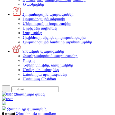
Ծածկոցներ
Հյուրանոցային պարագաներ
Հյուրանոցային տեքստիլ
Մեկանգամյա հողաթափեր
Սրբիչներ սպիտակ
Խալաթներ
Հիգիենայի միջոցներ հյուրանոցային
Հյուրանոցային համարի աքսեսուարներ
Տոնական պարագաներ
Փաթեթավորման պարագաներ
Բացիկ
Նվերի տուփեր, տոպրակներ
Մոմեր, մոմակալներ
Ամանորյա պարագաներ
Մոմակալ Obsidian
Հետադարձ զանգ
Զամբյուղը դատարկ է
0 դրամ
Ձևակերպել պատվերը