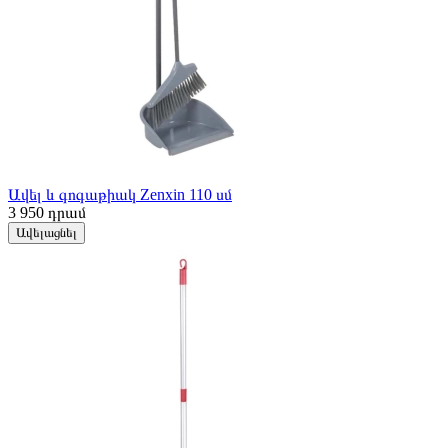
Ավել և գոգաթիակ Zenxin 110 սմ
3 950
դրամ
Ավելացնել