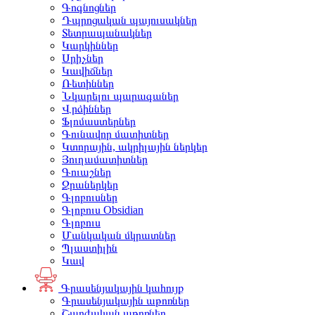
Գոգնոցներ
Դպրոցական պայուսակներ
Տետրապանակներ
Կարկիններ
Սրիչներ
Կավիճներ
Ռետիններ
Նկարելու պարագաներ
Վրձիններ
Ֆլոմաստերներ
Գունավոր մատիտներ
Կտորային, ակրիլային ներկեր
Յուղամատիտներ
Գուաշներ
Ջրաներկեր
Գլոբուսներ
Գլոբուս Obsidian
Գլոբուս
Մանկական մկրատներ
Պլաստիլին
Կավ
Գրասենյակային կահույք
Գրասենյակային աթոռներ
Շարժական աթոռներ