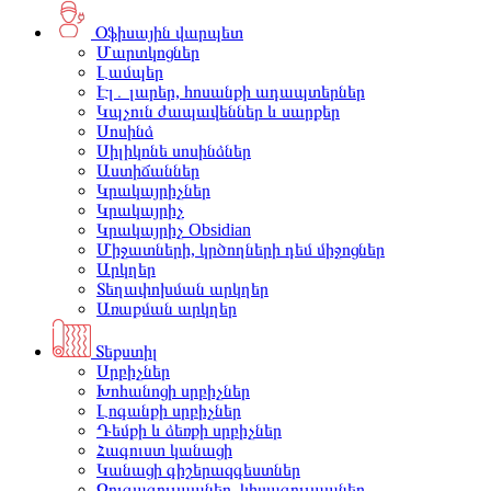
Օֆիսային վարպետ
Մարտկոցներ
Լամպեր
Էլ․ լարեր, հոսանքի ադապտերներ
Կպչուն ժապավեններ և սարքեր
Սոսինձ
Սիլիկոնե սոսինձներ
Աստիճաններ
Կրակայրիչներ
Կրակայրիչ
Կրակայրիչ Obsidian
Միջատների, կրծողների դեմ միջոցներ
Արկղեր
Տեղափոխման արկղեր
Առաքման արկղեր
Տեքստիլ
Սրբիչներ
Խոհանոցի սրբիչներ
Լոգանքի սրբիչներ
Դեմքի և ձեռքի սրբիչներ
Հագուստ կանացի
Կանացի գիշերազգեստներ
Զուգագուլպաներ, կիսագուլպաներ