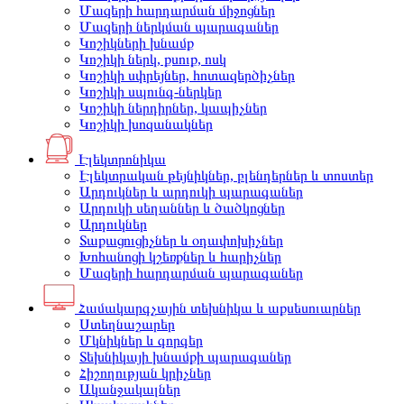
Մազերի հարդարման միջոցներ
Մազերի ներկման պարագաներ
Կոշիկների խնամք
Կոշիկի ներկ, քսուք, ոսկ
Կոշիկի սփրեյներ, հոտազերծիչներ
Կոշիկի սպունգ-ներկեր
Կոշիկի ներդիրներ, կապիչներ
Կոշիկի խոզանակներ
Էլեկտրոնիկա
Էլեկտրական թեյնիկներ, բլենդերներ և տոստեր
Արդուկներ և արդուկի պարագաներ
Արդուկի սեղաններ և ծածկոցներ
Արդուկներ
Տաքացուցիչներ և օդափոխիչներ
Խոհանոցի կշեռքներ և հարիչներ
Մազերի հարդարման պարագաներ
Համակարգչային տեխնիկա և աքսեսուարներ
Ստեղնաշարեր
Մկնիկներ և գորգեր
Տեխնիկայի խնամքի պարագաներ
Հիշողության կրիչներ
Ականջակալներ