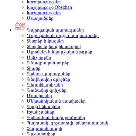
Խոշորացույցներ
Խոշորացույց Obsidian
Խոշորացույցներ
Մատյաններ
Դպրոցական պարագաներ
Դպրոցական թղթյա պարագաներ
Տետրեր և կազմեր
Տետրեր նվերային տուփով
Ալբոմներ և նկարչական թղթեր
Սկեչբուքեր
Գծագրական թղթեր
Տիպեր
Գրելու պարագաներ
Գնդիկավոր գրիչներ
Գելային գրիչներ
Գունավոր գրիչներ
Մատիտներ
Մեխանիկական մատիտներ
Գրքի հենակներ
Էջանշաններ
Գրենական հավաքածուներ
Պայուսակ, գրչատուփ, տետրապանակ
Հագուստի պարկ
Գրչատուփեր