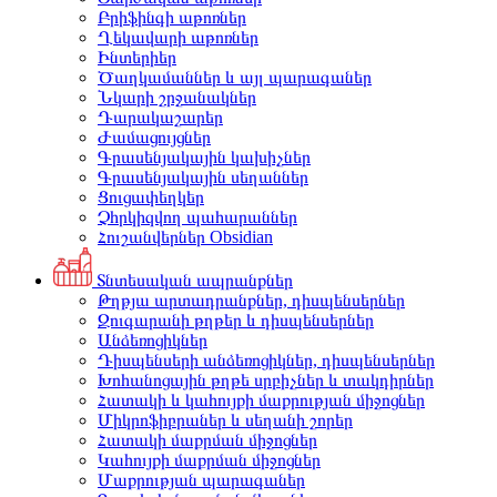
Բրիֆինգի աթոռներ
Ղեկավարի աթոռներ
Ինտերիեր
Ծաղկամաններ և այլ պարագաներ
Նկարի շրջանակներ
Դարակաշարեր
Ժամացույցներ
Գրասենյակային կախիչներ
Գրասենյակային սեղաններ
Ցուցափեղկեր
Չհրկիզվող պահարաններ
Հուշանվերներ Obsidian
Տնտեսական ապրանքներ
Թղթյա արտադրանքներ, դիսպենսերներ
Զուգարանի թղթեր և դիսպենսերներ
Անձեռոցիկներ
Դիսպենսերի անձեռոցիկներ, դիսպենսերներ
Խոհանոցային թղթե սրբիչներ և տակդիրներ
Հատակի և կահույքի մաքրության միջոցներ
Միկրոֆիբրաներ և սեղանի շորեր
Հատակի մաքրման միջոցներ
Կահույքի մաքրման միջոցներ
Մաքրության պարագաներ