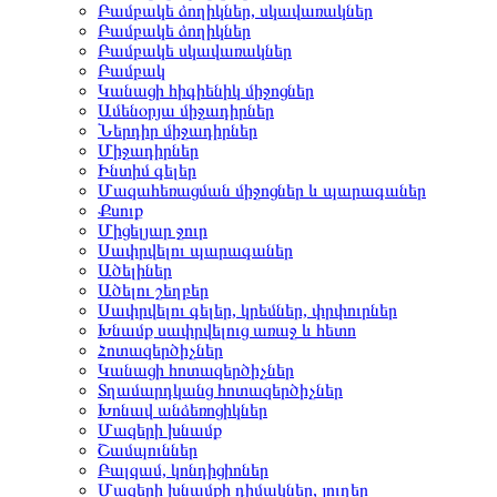
Բամբակե ձողիկներ, սկավառակներ
Բամբակե ձողիկներ
Բամբակե սկավառակներ
Բամբակ
Կանացի հիգիենիկ միջոցներ
Ամենօրյա միջադիրներ
Ներդիր միջադիրներ
Միջադիրներ
Ինտիմ գելեր
Մազահեռացման միջոցներ և պարագաներ
Քսուք
Միցելյար ջուր
Սափրվելու պարագաներ
Ածելիներ
Ածելու շեղբեր
Սափրվելու գելեր, կրեմներ, փրփուրներ
Խնամք սափրվելուց առաջ և հետո
Հոտազերծիչներ
Կանացի հոտազերծիչներ
Տղամարդկանց հոտազերծիչներ
Խոնավ անձեռոցիկներ
Մազերի խնամք
Շամպուններ
Բալզամ, կոնդիցիոներ
Մազերի խնամքի դիմակներ, յուղեր