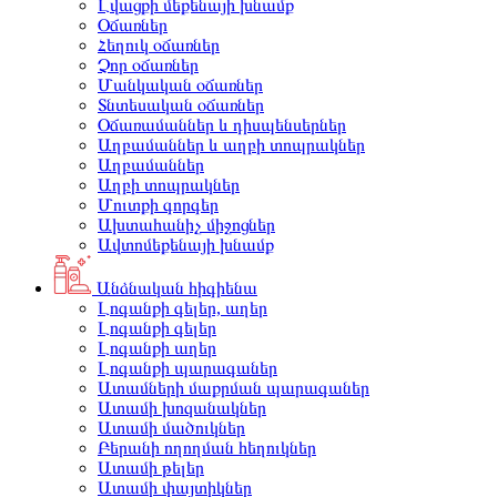
Լվացքի մեքենայի խնամք
Օճառներ
Հեղուկ օճառներ
Չոր օճառներ
Մանկական օճառներ
Տնտեսական օճառներ
Օճառամաններ և դիսպենսերներ
Աղբամաններ և աղբի տոպրակներ
Աղբամաններ
Աղբի տոպրակներ
Մուտքի գորգեր
Ախտահանիչ միջոցներ
Ավտոմեքենայի խնամք
Անձնական հիգիենա
Լոգանքի գելեր, աղեր
Լոգանքի գելեր
Լոգանքի աղեր
Լոգանքի պարագաներ
Ատամների մաքրման պարագաներ
Ատամի խոզանակներ
Ատամի մածուկներ
Բերանի ողողման հեղուկներ
Ատամի թելեր
Ատամի փայտիկներ