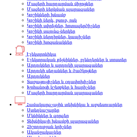
Մազերի հարդարման միջոցներ
Մազերի ներկման պարագաներ
Կոշիկների խնամք
Կոշիկի ներկ, քսուք, ոսկ
Կոշիկի սփրեյներ, հոտազերծիչներ
Կոշիկի սպունգ-ներկեր
Կոշիկի ներդիրներ, կապիչներ
Կոշիկի խոզանակներ
Էլեկտրոնիկա
Էլեկտրական թեյնիկներ, բլենդերներ և տոստեր
Արդուկներ և արդուկի պարագաներ
Արդուկի սեղաններ և ծածկոցներ
Արդուկներ
Տաքացուցիչներ և օդափոխիչներ
Խոհանոցի կշեռքներ և հարիչներ
Մազերի հարդարման պարագաներ
Համակարգչային տեխնիկա և աքսեսուարներ
Ստեղնաշարեր
Մկնիկներ և գորգեր
Տեխնիկայի խնամքի պարագաներ
Հիշողության կրիչներ
Ականջակալներ