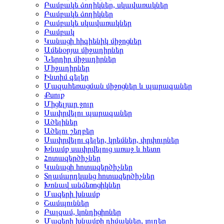
Բամբակե ձողիկներ, սկավառակներ
Բամբակե ձողիկներ
Բամբակե սկավառակներ
Բամբակ
Կանացի հիգիենիկ միջոցներ
Ամենօրյա միջադիրներ
Ներդիր միջադիրներ
Միջադիրներ
Ինտիմ գելեր
Մազահեռացման միջոցներ և պարագաներ
Քսուք
Միցելյար ջուր
Սափրվելու պարագաներ
Ածելիներ
Ածելու շեղբեր
Սափրվելու գելեր, կրեմներ, փրփուրներ
Խնամք սափրվելուց առաջ և հետո
Հոտազերծիչներ
Կանացի հոտազերծիչներ
Տղամարդկանց հոտազերծիչներ
Խոնավ անձեռոցիկներ
Մազերի խնամք
Շամպուններ
Բալզամ, կոնդիցիոներ
Մազերի խնամքի դիմակներ, յուղեր