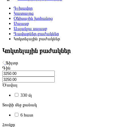
Գլխավոր
Կատալոգ
Օֆիսային խոհանոց
Սպասք
Ապակյա սպասք
Գավաթներ-բաժակներ
Կոկտելային բաժակներ
Կոկտելային բաժակներ
Ֆիլտր
Գին
Ծավալ
330 մլ
Տուփի մեջ քանակ
6 հատ
Հումքը