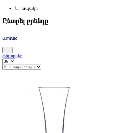
ապակի
Ընտրել բրենդը
Ֆիլտրներ