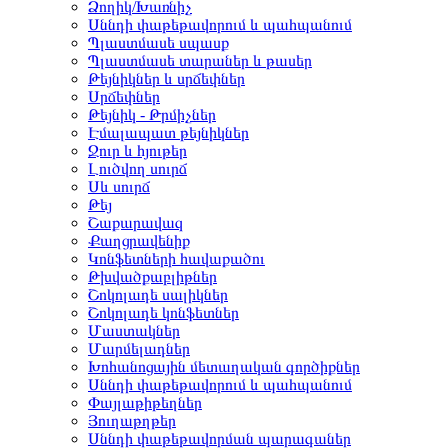
Ձողիկ/Խառնիչ
Սննդի փաթեթավորում և պահպանում
Պլաստմասե սպասք
Պլաստմասե տարաներ և թասեր
Թեյնիկներ և սրճեփներ
Սրճեփներ
Թեյնիկ - Թրմիչներ
Էմալապատ թեյնիկներ
Ջուր և հյութեր
Լուծվող սուրճ
Սև սուրճ
Թեյ
Շաքարավազ
Քաղցրավենիք
Կոնֆետների հավաքածու
Թխվածքաբլիթներ
Շոկոլադե սալիկներ
Շոկոլադե կոնֆետներ
Մաստակներ
Մարմելադներ
Խոհանոցային մետաղական գործիքներ
Սննդի փաթեթավորում և պահպանում
Փայլաթիթեղներ
Յուղաթղթեր
Սննդի փաթեթավորման պարագաներ