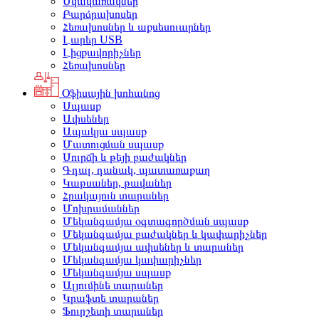
Սկավառակներ
Բարձրախոսեր
Հեռախոսներ և աքսեսուարներ
Լարեր USB
Լիցքավորիչներ
Հեռախոսներ
Օֆիսային խոհանոց
Սպասք
Ափսեներ
Ապակյա սպասք
Մատուցման սպասք
Սուրճի և թեյի բաժակներ
Գդալ, դանակ, պատառաքաղ
Կաթսաներ, թավաներ
Հրակայուն տարաներ
Մոխրամաններ
Մեկանգամյա օգտագործման սպասք
Մեկանգամյա բաժակներ և կափարիչներ
Մեկանգամյա ափսեներ և տարաներ
Մեկանգամյա կափարիչներ
Մեկանգամյա սպասք
Ալյումինե տարաներ
Կրաֆտե տարաներ
Ֆուրշետի տարաներ