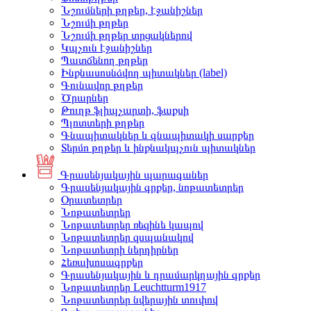
Նշումների թղթեր, էջանիշներ
Նշումի թղթեր
Նշումի թղթեր տրցակներով
Կպչուն էջանիշներ
Պատճենող թղթեր
Ինքնասոսնձվող պիտակներ (label)
Գունավոր թղթեր
Ծրարներ
Թուղթ ֆլիպչարտի, ֆաքսի
Պլոտտերի թղթեր
Գնապիտակներ և գնապիտակի սարքեր
Տերմո թղթեր և ինքնակպչուն պիտակներ
Գրասենյակային պարագաներ
Գրասենյակային գրքեր, նոթատետրեր
Օրատետրեր
Նոթատետրեր
Նոթատետրեր ռեզինե կապով
Նոթատետրեր զսպանակով
Նոթատետրի ներդիրներ
Հեռախոսագրքեր
Գրասենյակային և դրամարկղային գրքեր
Նոթատետրեր Leuchtturm1917
Նոթատետրեր նվերային տուփով