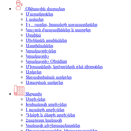
Օֆիսային վարպետ
Մարտկոցներ
Լամպեր
Էլ․ լարեր, հոսանքի ադապտերներ
Կպչուն ժապավեններ և սարքեր
Սոսինձ
Սիլիկոնե սոսինձներ
Աստիճաններ
Կրակայրիչներ
Կրակայրիչ
Կրակայրիչ Obsidian
Միջատների, կրծողների դեմ միջոցներ
Արկղեր
Տեղափոխման արկղեր
Առաքման արկղեր
Տեքստիլ
Սրբիչներ
Խոհանոցի սրբիչներ
Լոգանքի սրբիչներ
Դեմքի և ձեռքի սրբիչներ
Հագուստ կանացի
Կանացի գիշերազգեստներ
Զուգագուլպաներ, կիսագուլպաներ