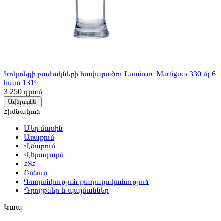
Կոկտեյլի բաժակների հավաքածու Luminarc Martigues 330 մլ 6
հատ 1319
3 250
դրամ
Ավելացնել
Հիմնական
Մեր մասին
Առաքում
Վճարում
Վերադարձ
ՀՏՀ
Բոնուս
Գաղտնիության քաղաքականություն
Դրույթներ և պայմաններ
Կապ