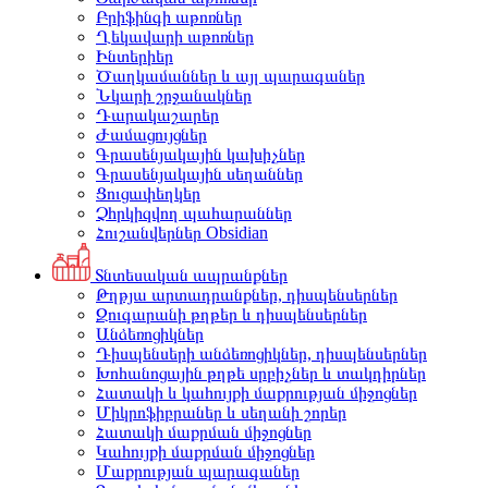
Բրիֆինգի աթոռներ
Ղեկավարի աթոռներ
Ինտերիեր
Ծաղկամաններ և այլ պարագաներ
Նկարի շրջանակներ
Դարակաշարեր
Ժամացույցներ
Գրասենյակային կախիչներ
Գրասենյակային սեղաններ
Ցուցափեղկեր
Չհրկիզվող պահարաններ
Հուշանվերներ Obsidian
Տնտեսական ապրանքներ
Թղթյա արտադրանքներ, դիսպենսերներ
Զուգարանի թղթեր և դիսպենսերներ
Անձեռոցիկներ
Դիսպենսերի անձեռոցիկներ, դիսպենսերներ
Խոհանոցային թղթե սրբիչներ և տակդիրներ
Հատակի և կահույքի մաքրության միջոցներ
Միկրոֆիբրաներ և սեղանի շորեր
Հատակի մաքրման միջոցներ
Կահույքի մաքրման միջոցներ
Մաքրության պարագաներ