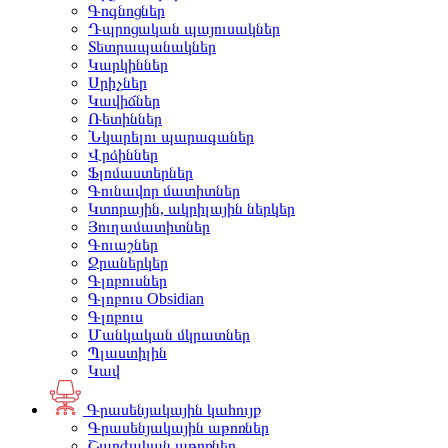
Գոգնոցներ
Դպրոցական պայուսակներ
Տետրապանակներ
Կարկիններ
Սրիչներ
Կավիճներ
Ռետիններ
Նկարելու պարագաներ
Վրձիններ
Ֆլոմաստերներ
Գունավոր մատիտներ
Կտորային, ակրիլային ներկեր
Յուղամատիտներ
Գուաշներ
Ջրաներկեր
Գլոբուսներ
Գլոբուս Obsidian
Գլոբուս
Մանկական մկրատներ
Պլաստիլին
Կավ
Գրասենյակային կահույք
Գրասենյակային աթոռներ
Շարժական աթոռներ