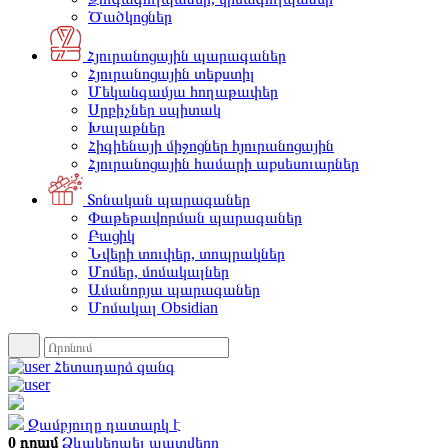
Ծածկոցներ
Հյուրանոցային պարագաներ
Հյուրանոցային տեքստիլ
Մեկանգամյա հողաթափեր
Սրբիչներ սպիտակ
Խալաթներ
Հիգիենայի միջոցներ հյուրանոցային
Հյուրանոցային համարի աքսեսուարներ
Տոնական պարագաներ
Փաթեթավորման պարագաներ
Բացիկ
Նվերի տուփեր, տոպրակներ
Մոմեր, մոմակալներ
Ամանորյա պարագաներ
Մոմակալ Obsidian
Հետադարձ զանգ
Զամբյուղը դատարկ է
0 դրամ
Ձևակերպել պատվերը