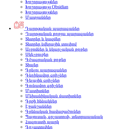
Խոշորացույցներ
Խոշորացույց Obsidian
Խոշորացույցներ
Մատյաններ
Դպրոցական պարագաներ
Դպրոցական թղթյա պարագաներ
Տետրեր և կազմեր
Տետրեր նվերային տուփով
Ալբոմներ և նկարչական թղթեր
Սկեչբուքեր
Գծագրական թղթեր
Տիպեր
Գրելու պարագաներ
Գնդիկավոր գրիչներ
Գելային գրիչներ
Գունավոր գրիչներ
Մատիտներ
Մեխանիկական մատիտներ
Գրքի հենակներ
Էջանշաններ
Գրենական հավաքածուներ
Պայուսակ, գրչատուփ, տետրապանակ
Հագուստի պարկ
Գրչատուփեր