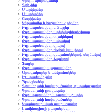
Գրելու պարագաներ
Գրիչներ
Մարկերներ
Մատիտներ
Շտրիխներ
Կնքամոմեր և ինքնահոս գրիչներ
Թղթապանակներ և Ֆայլեր
Թղթապանակներ արխիվային/ռեգիստր
Թղթապանակներ օղակներով
Թղթապանակներ ամրակով
Թղթապանակներ զիպով
Թղթապանակներ ռեզինե կապերով
Թղթապանակներ զսպանակներով, սեղմակով
Թղթապանակներ ֆայլերով
Ֆայլեր
Թղթապանակ պայուսակներ
Արագակարեր և անկյունակներ
Էջաբաժանիչներ
Պլանշետներ
Գրասեղանի հավաքածուներ, դարակաշարեր
Գրասեղանի լրակազմեր
Թղթադարաններ և դարակաշարեր
Գրասեղանի հավաքածուներ
Կազմարարական պարագաներ
Լամինացիայի թաղանթներ