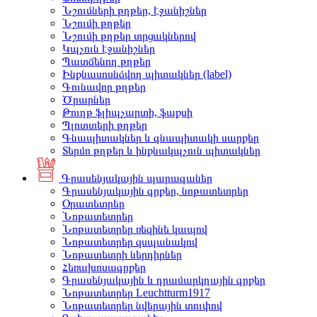
Նշումների թղթեր, էջանիշներ
Նշումի թղթեր
Նշումի թղթեր տրցակներով
Կպչուն էջանիշներ
Պատճենող թղթեր
Ինքնասոսնձվող պիտակներ (label)
Գունավոր թղթեր
Ծրարներ
Թուղթ ֆլիպչարտի, ֆաքսի
Պլոտտերի թղթեր
Գնապիտակներ և գնապիտակի սարքեր
Տերմո թղթեր և ինքնակպչուն պիտակներ
Գրասենյակային պարագաներ
Գրասենյակային գրքեր, նոթատետրեր
Օրատետրեր
Նոթատետրեր
Նոթատետրեր ռեզինե կապով
Նոթատետրեր զսպանակով
Նոթատետրի ներդիրներ
Հեռախոսագրքեր
Գրասենյակային և դրամարկղային գրքեր
Նոթատետրեր Leuchtturm1917
Նոթատետրեր նվերային տուփով