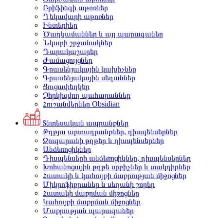
Բրիֆինգի աթոռներ
Ղեկավարի աթոռներ
Ինտերիեր
Ծաղկամաններ և այլ պարագաներ
Նկարի շրջանակներ
Դարակաշարեր
Ժամացույցներ
Գրասենյակային կախիչներ
Գրասենյակային սեղաններ
Ցուցափեղկեր
Չհրկիզվող պահարաններ
Հուշանվերներ Obsidian
Տնտեսական ապրանքներ
Թղթյա արտադրանքներ, դիսպենսերներ
Զուգարանի թղթեր և դիսպենսերներ
Անձեռոցիկներ
Դիսպենսերի անձեռոցիկներ, դիսպենսերներ
Խոհանոցային թղթե սրբիչներ և տակդիրներ
Հատակի և կահույքի մաքրության միջոցներ
Միկրոֆիբրաներ և սեղանի շորեր
Հատակի մաքրման միջոցներ
Կահույքի մաքրման միջոցներ
Մաքրության պարագաներ