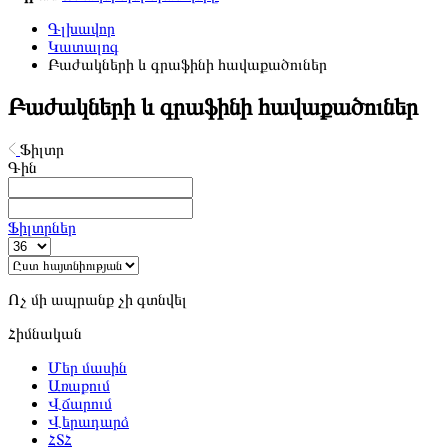
Գլխավոր
Կատալոգ
Բաժակների և գրաֆինի հավաքածուներ
Բաժակների և գրաֆինի հավաքածուներ
Ֆիլտր
Գին
Ֆիլտրներ
Ոչ մի ապրանք չի գտնվել
Հիմնական
Մեր մասին
Առաքում
Վճարում
Վերադարձ
ՀՏՀ