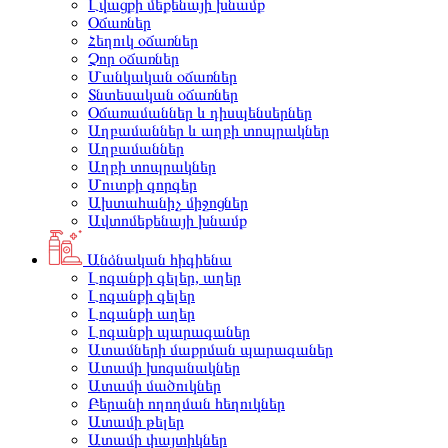
Լվացքի մեքենայի խնամք
Օճառներ
Հեղուկ օճառներ
Չոր օճառներ
Մանկական օճառներ
Տնտեսական օճառներ
Օճառամաններ և դիսպենսերներ
Աղբամաններ և աղբի տոպրակներ
Աղբամաններ
Աղբի տոպրակներ
Մուտքի գորգեր
Ախտահանիչ միջոցներ
Ավտոմեքենայի խնամք
Անձնական հիգիենա
Լոգանքի գելեր, աղեր
Լոգանքի գելեր
Լոգանքի աղեր
Լոգանքի պարագաներ
Ատամների մաքրման պարագաներ
Ատամի խոզանակներ
Ատամի մածուկներ
Բերանի ողողման հեղուկներ
Ատամի թելեր
Ատամի փայտիկներ