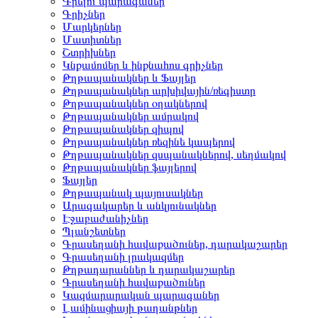
Գրելու պարագաներ
Գրիչներ
Մարկերներ
Մատիտներ
Շտրիխներ
Կնքամոմեր և ինքնահոս գրիչներ
Թղթապանակներ և Ֆայլեր
Թղթապանակներ արխիվային/ռեգիստր
Թղթապանակներ օղակներով
Թղթապանակներ ամրակով
Թղթապանակներ զիպով
Թղթապանակներ ռեզինե կապերով
Թղթապանակներ զսպանակներով, սեղմակով
Թղթապանակներ ֆայլերով
Ֆայլեր
Թղթապանակ պայուսակներ
Արագակարեր և անկյունակներ
Էջաբաժանիչներ
Պլանշետներ
Գրասեղանի հավաքածուներ, դարակաշարեր
Գրասեղանի լրակազմեր
Թղթադարաններ և դարակաշարեր
Գրասեղանի հավաքածուներ
Կազմարարական պարագաներ
Լամինացիայի թաղանթներ