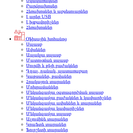
Սկավառակներ
Բարձրախոսեր
Հեռախոսներ և աքսեսուարներ
Լարեր USB
Լիցքավորիչներ
Հեռախոսներ
Օֆիսային խոհանոց
Սպասք
Ափսեներ
Ապակյա սպասք
Մատուցման սպասք
Սուրճի և թեյի բաժակներ
Գդալ, դանակ, պատառաքաղ
Կաթսաներ, թավաներ
Հրակայուն տարաներ
Մոխրամաններ
Մեկանգամյա օգտագործման սպասք
Մեկանգամյա բաժակներ և կափարիչներ
Մեկանգամյա ափսեներ և տարաներ
Մեկանգամյա կափարիչներ
Մեկանգամյա սպասք
Ալյումինե տարաներ
Կրաֆտե տարաներ
Ֆուրշետի տարաներ