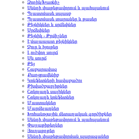
Ձողիկ/Խառնիչ
Սննդի փաթեթավորում և պահպանում
Պլաստմասե սպասք
Պլաստմասե տարաներ և թասեր
Թեյնիկներ և սրճեփներ
Սրճեփներ
Թեյնիկ - Թրմիչներ
Էմալապատ թեյնիկներ
Ջուր և հյութեր
Լուծվող սուրճ
Սև սուրճ
Թեյ
Շաքարավազ
Քաղցրավենիք
Կոնֆետների հավաքածու
Թխվածքաբլիթներ
Շոկոլադե սալիկներ
Շոկոլադե կոնֆետներ
Մաստակներ
Մարմելադներ
Խոհանոցային մետաղական գործիքներ
Սննդի փաթեթավորում և պահպանում
Փայլաթիթեղներ
Յուղաթղթեր
Սննդի փաթեթավորման պարագաներ