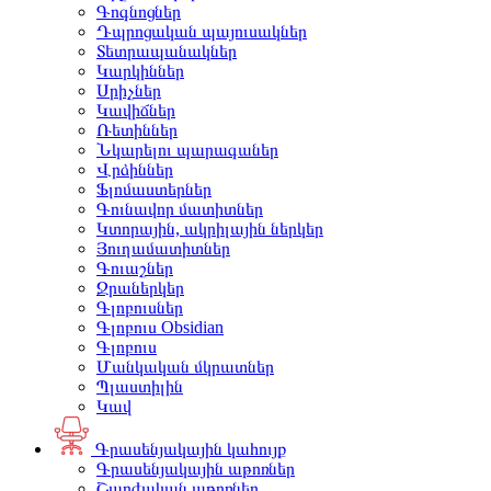
Գոգնոցներ
Դպրոցական պայուսակներ
Տետրապանակներ
Կարկիններ
Սրիչներ
Կավիճներ
Ռետիններ
Նկարելու պարագաներ
Վրձիններ
Ֆլոմաստերներ
Գունավոր մատիտներ
Կտորային, ակրիլային ներկեր
Յուղամատիտներ
Գուաշներ
Ջրաներկեր
Գլոբուսներ
Գլոբուս Obsidian
Գլոբուս
Մանկական մկրատներ
Պլաստիլին
Կավ
Գրասենյակային կահույք
Գրասենյակային աթոռներ
Շարժական աթոռներ