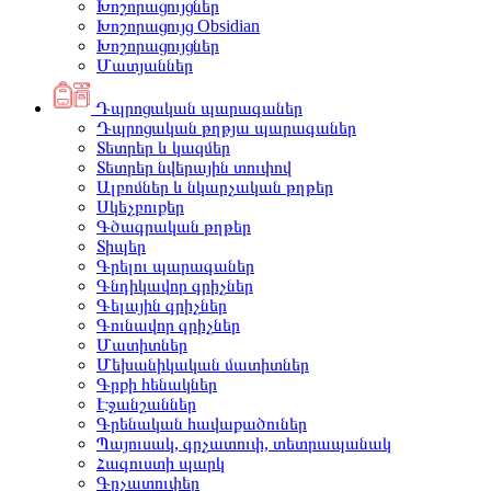
Խոշորացույցներ
Խոշորացույց Obsidian
Խոշորացույցներ
Մատյաններ
Դպրոցական պարագաներ
Դպրոցական թղթյա պարագաներ
Տետրեր և կազմեր
Տետրեր նվերային տուփով
Ալբոմներ և նկարչական թղթեր
Սկեչբուքեր
Գծագրական թղթեր
Տիպեր
Գրելու պարագաներ
Գնդիկավոր գրիչներ
Գելային գրիչներ
Գունավոր գրիչներ
Մատիտներ
Մեխանիկական մատիտներ
Գրքի հենակներ
Էջանշաններ
Գրենական հավաքածուներ
Պայուսակ, գրչատուփ, տետրապանակ
Հագուստի պարկ
Գրչատուփեր