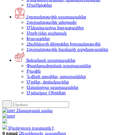
Ծածկոցներ
Հյուրանոցային պարագաներ
Հյուրանոցային տեքստիլ
Մեկանգամյա հողաթափեր
Սրբիչներ սպիտակ
Խալաթներ
Հիգիենայի միջոցներ հյուրանոցային
Հյուրանոցային համարի աքսեսուարներ
Տոնական պարագաներ
Փաթեթավորման պարագաներ
Բացիկ
Նվերի տուփեր, տոպրակներ
Մոմեր, մոմակալներ
Ամանորյա պարագաներ
Մոմակալ Obsidian
Հետադարձ զանգ
Զամբյուղը դատարկ է
0 դրամ
Ձևակերպել պատվերը