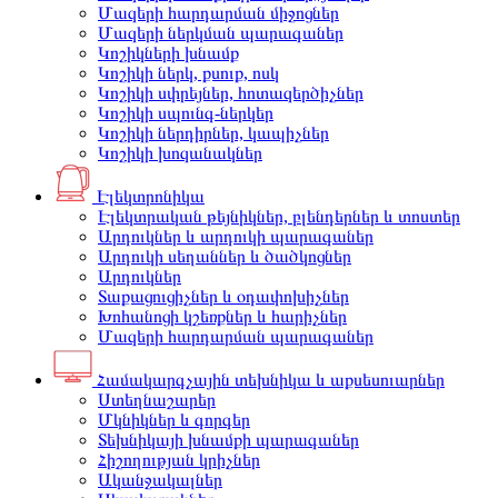
Մազերի հարդարման միջոցներ
Մազերի ներկման պարագաներ
Կոշիկների խնամք
Կոշիկի ներկ, քսուք, ոսկ
Կոշիկի սփրեյներ, հոտազերծիչներ
Կոշիկի սպունգ-ներկեր
Կոշիկի ներդիրներ, կապիչներ
Կոշիկի խոզանակներ
Էլեկտրոնիկա
Էլեկտրական թեյնիկներ, բլենդերներ և տոստեր
Արդուկներ և արդուկի պարագաներ
Արդուկի սեղաններ և ծածկոցներ
Արդուկներ
Տաքացուցիչներ և օդափոխիչներ
Խոհանոցի կշեռքներ և հարիչներ
Մազերի հարդարման պարագաներ
Համակարգչային տեխնիկա և աքսեսուարներ
Ստեղնաշարեր
Մկնիկներ և գորգեր
Տեխնիկայի խնամքի պարագաներ
Հիշողության կրիչներ
Ականջակալներ