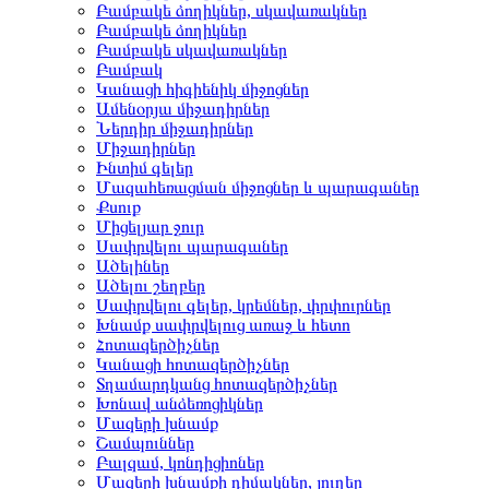
Բամբակե ձողիկներ, սկավառակներ
Բամբակե ձողիկներ
Բամբակե սկավառակներ
Բամբակ
Կանացի հիգիենիկ միջոցներ
Ամենօրյա միջադիրներ
Ներդիր միջադիրներ
Միջադիրներ
Ինտիմ գելեր
Մազահեռացման միջոցներ և պարագաներ
Քսուք
Միցելյար ջուր
Սափրվելու պարագաներ
Ածելիներ
Ածելու շեղբեր
Սափրվելու գելեր, կրեմներ, փրփուրներ
Խնամք սափրվելուց առաջ և հետո
Հոտազերծիչներ
Կանացի հոտազերծիչներ
Տղամարդկանց հոտազերծիչներ
Խոնավ անձեռոցիկներ
Մազերի խնամք
Շամպուններ
Բալզամ, կոնդիցիոներ
Մազերի խնամքի դիմակներ, յուղեր