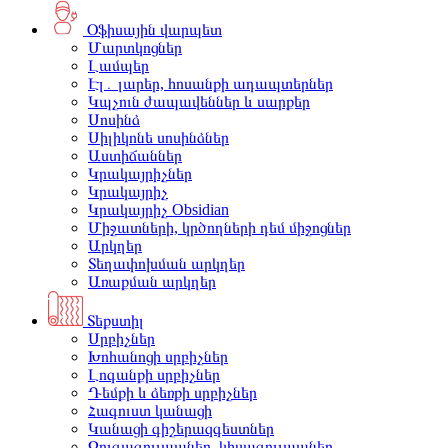
Օֆիսային վարպետ
Մարտկոցներ
Լամպեր
Էլ․ լարեր, հոսանքի ադապտերներ
Կպչուն ժապավեններ և սարքեր
Սոսինձ
Սիլիկոնե սոսինձներ
Աստիճաններ
Կրակայրիչներ
Կրակայրիչ
Կրակայրիչ Obsidian
Միջատների, կրծողների դեմ միջոցներ
Արկղեր
Տեղափոխման արկղեր
Առաքման արկղեր
Տեքստիլ
Սրբիչներ
Խոհանոցի սրբիչներ
Լոգանքի սրբիչներ
Դեմքի և ձեռքի սրբիչներ
Հագուստ կանացի
Կանացի գիշերազգեստներ
Զուգագուլպաներ, կիսագուլպաներ