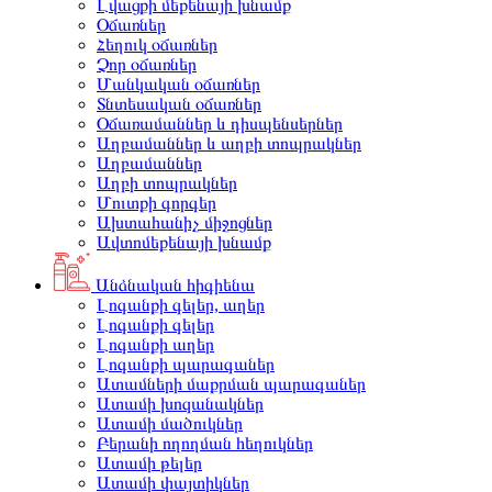
Լվացքի մեքենայի խնամք
Օճառներ
Հեղուկ օճառներ
Չոր օճառներ
Մանկական օճառներ
Տնտեսական օճառներ
Օճառամաններ և դիսպենսերներ
Աղբամաններ և աղբի տոպրակներ
Աղբամաններ
Աղբի տոպրակներ
Մուտքի գորգեր
Ախտահանիչ միջոցներ
Ավտոմեքենայի խնամք
Անձնական հիգիենա
Լոգանքի գելեր, աղեր
Լոգանքի գելեր
Լոգանքի աղեր
Լոգանքի պարագաներ
Ատամների մաքրման պարագաներ
Ատամի խոզանակներ
Ատամի մածուկներ
Բերանի ողողման հեղուկներ
Ատամի թելեր
Ատամի փայտիկներ