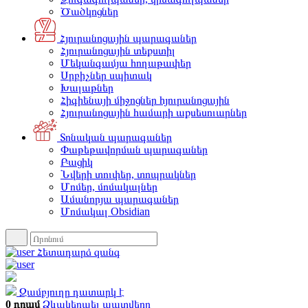
Ծածկոցներ
Հյուրանոցային պարագաներ
Հյուրանոցային տեքստիլ
Մեկանգամյա հողաթափեր
Սրբիչներ սպիտակ
Խալաթներ
Հիգիենայի միջոցներ հյուրանոցային
Հյուրանոցային համարի աքսեսուարներ
Տոնական պարագաներ
Փաթեթավորման պարագաներ
Բացիկ
Նվերի տուփեր, տոպրակներ
Մոմեր, մոմակալներ
Ամանորյա պարագաներ
Մոմակալ Obsidian
Հետադարձ զանգ
Զամբյուղը դատարկ է
0 դրամ
Ձևակերպել պատվերը