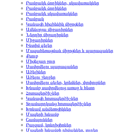
Բամբակե ձողիկներ, սկավառակներ
Բամբակե ձողիկներ
Բամբակե սկավառակներ
Բամբակ
Կանացի հիգիենիկ միջոցներ
Ամենօրյա միջադիրներ
Ներդիր միջադիրներ
Միջադիրներ
Ինտիմ գելեր
Մազահեռացման միջոցներ և պարագաներ
Քսուք
Միցելյար ջուր
Սափրվելու պարագաներ
Ածելիներ
Ածելու շեղբեր
Սափրվելու գելեր, կրեմներ, փրփուրներ
Խնամք սափրվելուց առաջ և հետո
Հոտազերծիչներ
Կանացի հոտազերծիչներ
Տղամարդկանց հոտազերծիչներ
Խոնավ անձեռոցիկներ
Մազերի խնամք
Շամպուններ
Բալզամ, կոնդիցիոներ
Մազերի խնամքի դիմակներ, յուղեր