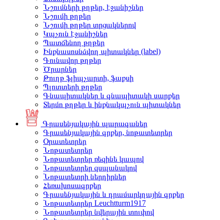
Նշումների թղթեր, էջանիշներ
Նշումի թղթեր
Նշումի թղթեր տրցակներով
Կպչուն էջանիշներ
Պատճենող թղթեր
Ինքնասոսնձվող պիտակներ (label)
Գունավոր թղթեր
Ծրարներ
Թուղթ ֆլիպչարտի, ֆաքսի
Պլոտտերի թղթեր
Գնապիտակներ և գնապիտակի սարքեր
Տերմո թղթեր և ինքնակպչուն պիտակներ
Գրասենյակային պարագաներ
Գրասենյակային գրքեր, նոթատետրեր
Օրատետրեր
Նոթատետրեր
Նոթատետրեր ռեզինե կապով
Նոթատետրեր զսպանակով
Նոթատետրի ներդիրներ
Հեռախոսագրքեր
Գրասենյակային և դրամարկղային գրքեր
Նոթատետրեր Leuchtturm1917
Նոթատետրեր նվերային տուփով