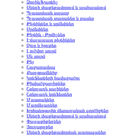
Ձողիկ/Խառնիչ
Սննդի փաթեթավորում և պահպանում
Պլաստմասե սպասք
Պլաստմասե տարաներ և թասեր
Թեյնիկներ և սրճեփներ
Սրճեփներ
Թեյնիկ - Թրմիչներ
Էմալապատ թեյնիկներ
Ջուր և հյութեր
Լուծվող սուրճ
Սև սուրճ
Թեյ
Շաքարավազ
Քաղցրավենիք
Կոնֆետների հավաքածու
Թխվածքաբլիթներ
Շոկոլադե սալիկներ
Շոկոլադե կոնֆետներ
Մաստակներ
Մարմելադներ
Խոհանոցային մետաղական գործիքներ
Սննդի փաթեթավորում և պահպանում
Փայլաթիթեղներ
Յուղաթղթեր
Սննդի փաթեթավորման պարագաներ