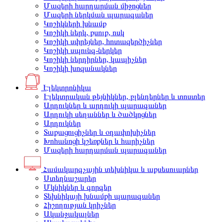
Մազերի հարդարման միջոցներ
Մազերի ներկման պարագաներ
Կոշիկների խնամք
Կոշիկի ներկ, քսուք, ոսկ
Կոշիկի սփրեյներ, հոտազերծիչներ
Կոշիկի սպունգ-ներկեր
Կոշիկի ներդիրներ, կապիչներ
Կոշիկի խոզանակներ
Էլեկտրոնիկա
Էլեկտրական թեյնիկներ, բլենդերներ և տոստեր
Արդուկներ և արդուկի պարագաներ
Արդուկի սեղաններ և ծածկոցներ
Արդուկներ
Տաքացուցիչներ և օդափոխիչներ
Խոհանոցի կշեռքներ և հարիչներ
Մազերի հարդարման պարագաներ
Համակարգչային տեխնիկա և աքսեսուարներ
Ստեղնաշարեր
Մկնիկներ և գորգեր
Տեխնիկայի խնամքի պարագաներ
Հիշողության կրիչներ
Ականջակալներ