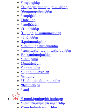
Գոգնոցներ
Դպրոցական պայուսակներ
Տետրապանակներ
Կարկիններ
Սրիչներ
Կավիճներ
Ռետիններ
Նկարելու պարագաներ
Վրձիններ
Ֆլոմաստերներ
Գունավոր մատիտներ
Կտորային, ակրիլային ներկեր
Յուղամատիտներ
Գուաշներ
Ջրաներկեր
Գլոբուսներ
Գլոբուս Obsidian
Գլոբուս
Մանկական մկրատներ
Պլաստիլին
Կավ
Գրասենյակային կահույք
Գրասենյակային աթոռներ
Շարժական աթոռներ