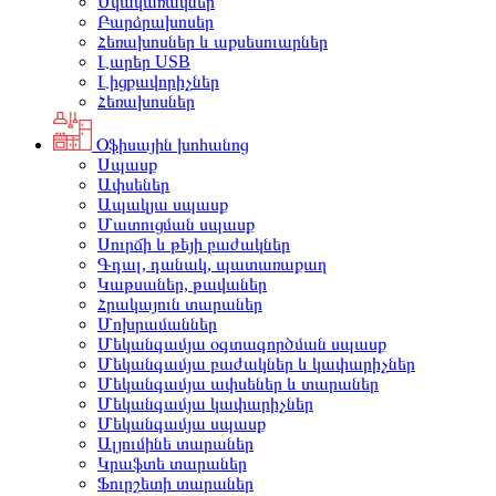
Սկավառակներ
Բարձրախոսեր
Հեռախոսներ և աքսեսուարներ
Լարեր USB
Լիցքավորիչներ
Հեռախոսներ
Օֆիսային խոհանոց
Սպասք
Ափսեներ
Ապակյա սպասք
Մատուցման սպասք
Սուրճի և թեյի բաժակներ
Գդալ, դանակ, պատառաքաղ
Կաթսաներ, թավաներ
Հրակայուն տարաներ
Մոխրամաններ
Մեկանգամյա օգտագործման սպասք
Մեկանգամյա բաժակներ և կափարիչներ
Մեկանգամյա ափսեներ և տարաներ
Մեկանգամյա կափարիչներ
Մեկանգամյա սպասք
Ալյումինե տարաներ
Կրաֆտե տարաներ
Ֆուրշետի տարաներ