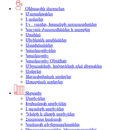
Օֆիսային վարպետ
Մարտկոցներ
Լամպեր
Էլ․ լարեր, հոսանքի ադապտերներ
Կպչուն ժապավեններ և սարքեր
Սոսինձ
Սիլիկոնե սոսինձներ
Աստիճաններ
Կրակայրիչներ
Կրակայրիչ
Կրակայրիչ Obsidian
Միջատների, կրծողների դեմ միջոցներ
Արկղեր
Տեղափոխման արկղեր
Առաքման արկղեր
Տեքստիլ
Սրբիչներ
Խոհանոցի սրբիչներ
Լոգանքի սրբիչներ
Դեմքի և ձեռքի սրբիչներ
Հագուստ կանացի
Կանացի գիշերազգեստներ
Զուգագուլպաներ, կիսագուլպաներ