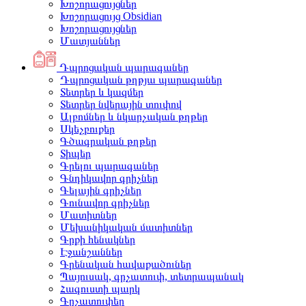
Խոշորացույցներ
Խոշորացույց Obsidian
Խոշորացույցներ
Մատյաններ
Դպրոցական պարագաներ
Դպրոցական թղթյա պարագաներ
Տետրեր և կազմեր
Տետրեր նվերային տուփով
Ալբոմներ և նկարչական թղթեր
Սկեչբուքեր
Գծագրական թղթեր
Տիպեր
Գրելու պարագաներ
Գնդիկավոր գրիչներ
Գելային գրիչներ
Գունավոր գրիչներ
Մատիտներ
Մեխանիկական մատիտներ
Գրքի հենակներ
Էջանշաններ
Գրենական հավաքածուներ
Պայուսակ, գրչատուփ, տետրապանակ
Հագուստի պարկ
Գրչատուփեր