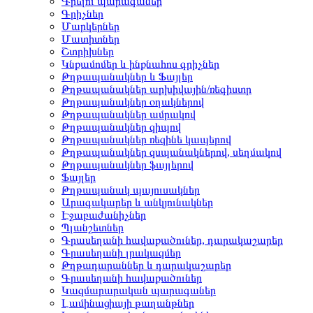
Գրելու պարագաներ
Գրիչներ
Մարկերներ
Մատիտներ
Շտրիխներ
Կնքամոմեր և ինքնահոս գրիչներ
Թղթապանակներ և Ֆայլեր
Թղթապանակներ արխիվային/ռեգիստր
Թղթապանակներ օղակներով
Թղթապանակներ ամրակով
Թղթապանակներ զիպով
Թղթապանակներ ռեզինե կապերով
Թղթապանակներ զսպանակներով, սեղմակով
Թղթապանակներ ֆայլերով
Ֆայլեր
Թղթապանակ պայուսակներ
Արագակարեր և անկյունակներ
Էջաբաժանիչներ
Պլանշետներ
Գրասեղանի հավաքածուներ, դարակաշարեր
Գրասեղանի լրակազմեր
Թղթադարաններ և դարակաշարեր
Գրասեղանի հավաքածուներ
Կազմարարական պարագաներ
Լամինացիայի թաղանթներ