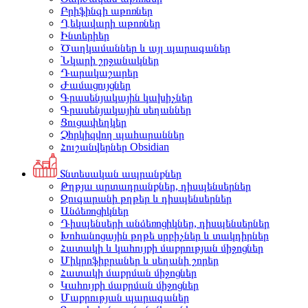
Բրիֆինգի աթոռներ
Ղեկավարի աթոռներ
Ինտերիեր
Ծաղկամաններ և այլ պարագաներ
Նկարի շրջանակներ
Դարակաշարեր
Ժամացույցներ
Գրասենյակային կախիչներ
Գրասենյակային սեղաններ
Ցուցափեղկեր
Չհրկիզվող պահարաններ
Հուշանվերներ Obsidian
Տնտեսական ապրանքներ
Թղթյա արտադրանքներ, դիսպենսերներ
Զուգարանի թղթեր և դիսպենսերներ
Անձեռոցիկներ
Դիսպենսերի անձեռոցիկներ, դիսպենսերներ
Խոհանոցային թղթե սրբիչներ և տակդիրներ
Հատակի և կահույքի մաքրության միջոցներ
Միկրոֆիբրաներ և սեղանի շորեր
Հատակի մաքրման միջոցներ
Կահույքի մաքրման միջոցներ
Մաքրության պարագաներ