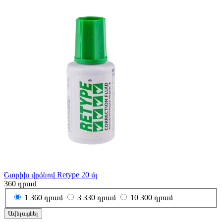
Շտրիխ վրձնով Retype 20 մլ
360
դրամ
1
360 դրամ
3
330 դրամ
10
300 դրամ
Ավելացնել