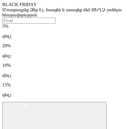
BLACK FRIDAY
Մուտքագրեք Ձեր Էլ. հասցեն և ստացեք մեծ ԶԵՂՉ շահելու
հնարավորություն
5%
զեղչ
20%
զեղչ
10%
զեղչ
15%
զեղչ