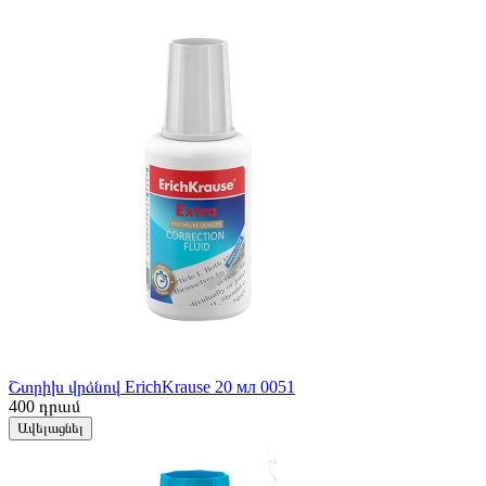
Շտրիխ վրձնով ErichKrause 20 мл 0051
400
դրամ
Ավելացնել