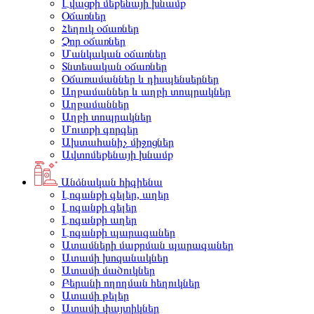
Լվացքի մեքենայի խնամք
Օճառներ
Հեղուկ օճառներ
Չոր օճառներ
Մանկական օճառներ
Տնտեսական օճառներ
Օճառամաններ և դիսպենսերներ
Աղբամաններ և աղբի տոպրակներ
Աղբամաններ
Աղբի տոպրակներ
Մուտքի գորգեր
Ախտահանիչ միջոցներ
Ավտոմեքենայի խնամք
Անձնական հիգիենա
Լոգանքի գելեր, աղեր
Լոգանքի գելեր
Լոգանքի աղեր
Լոգանքի պարագաներ
Ատամների մաքրման պարագաներ
Ատամի խոզանակներ
Ատամի մածուկներ
Բերանի ողողման հեղուկներ
Ատամի թելեր
Ատամի փայտիկներ