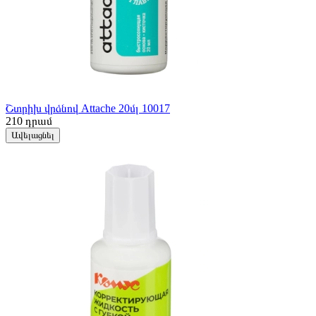
Շտրիխ վրձնով Attache 20մլ 10017
210
դրամ
Ավելացնել