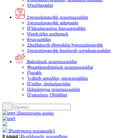
Ծածկոցներ
Հյուրանոցային պարագաներ
Հյուրանոցային տեքստիլ
Մեկանգամյա հողաթափեր
Սրբիչներ սպիտակ
Խալաթներ
Հիգիենայի միջոցներ հյուրանոցային
Հյուրանոցային համարի աքսեսուարներ
Տոնական պարագաներ
Փաթեթավորման պարագաներ
Բացիկ
Նվերի տուփեր, տոպրակներ
Մոմեր, մոմակալներ
Ամանորյա պարագաներ
Մոմակալ Obsidian
Հետադարձ զանգ
Զամբյուղը դատարկ է
0 դրամ
Ձևակերպել պատվերը