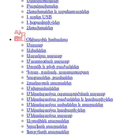
Սկավառակներ
Բարձրախոսեր
Հեռախոսներ և աքսեսուարներ
Լարեր USB
Լիցքավորիչներ
Հեռախոսներ
Օֆիսային խոհանոց
Սպասք
Ափսեներ
Ապակյա սպասք
Մատուցման սպասք
Սուրճի և թեյի բաժակներ
Գդալ, դանակ, պատառաքաղ
Կաթսաներ, թավաներ
Հրակայուն տարաներ
Մոխրամաններ
Մեկանգամյա օգտագործման սպասք
Մեկանգամյա բաժակներ և կափարիչներ
Մեկանգամյա ափսեներ և տարաներ
Մեկանգամյա կափարիչներ
Մեկանգամյա սպասք
Ալյումինե տարաներ
Կրաֆտե տարաներ
Ֆուրշետի տարաներ