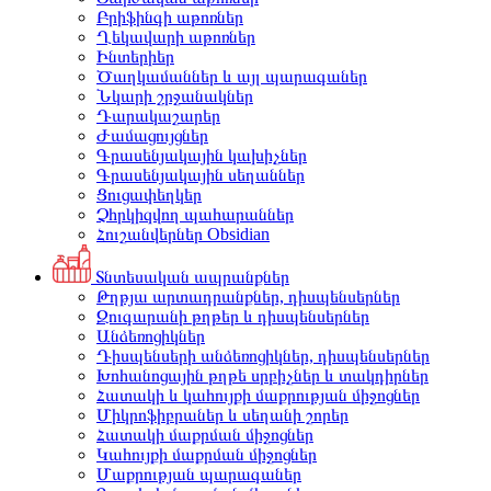
Բրիֆինգի աթոռներ
Ղեկավարի աթոռներ
Ինտերիեր
Ծաղկամաններ և այլ պարագաներ
Նկարի շրջանակներ
Դարակաշարեր
Ժամացույցներ
Գրասենյակային կախիչներ
Գրասենյակային սեղաններ
Ցուցափեղկեր
Չհրկիզվող պահարաններ
Հուշանվերներ Obsidian
Տնտեսական ապրանքներ
Թղթյա արտադրանքներ, դիսպենսերներ
Զուգարանի թղթեր և դիսպենսերներ
Անձեռոցիկներ
Դիսպենսերի անձեռոցիկներ, դիսպենսերներ
Խոհանոցային թղթե սրբիչներ և տակդիրներ
Հատակի և կահույքի մաքրության միջոցներ
Միկրոֆիբրաներ և սեղանի շորեր
Հատակի մաքրման միջոցներ
Կահույքի մաքրման միջոցներ
Մաքրության պարագաներ