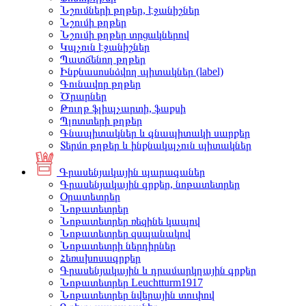
Նշումների թղթեր, էջանիշներ
Նշումի թղթեր
Նշումի թղթեր տրցակներով
Կպչուն էջանիշներ
Պատճենող թղթեր
Ինքնասոսնձվող պիտակներ (label)
Գունավոր թղթեր
Ծրարներ
Թուղթ ֆլիպչարտի, ֆաքսի
Պլոտտերի թղթեր
Գնապիտակներ և գնապիտակի սարքեր
Տերմո թղթեր և ինքնակպչուն պիտակներ
Գրասենյակային պարագաներ
Գրասենյակային գրքեր, նոթատետրեր
Օրատետրեր
Նոթատետրեր
Նոթատետրեր ռեզինե կապով
Նոթատետրեր զսպանակով
Նոթատետրի ներդիրներ
Հեռախոսագրքեր
Գրասենյակային և դրամարկղային գրքեր
Նոթատետրեր Leuchtturm1917
Նոթատետրեր նվերային տուփով