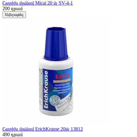
Շտրիխ վրձնով Micai 20 մլ SV-4-1
200
դրամ
Ավելացնել
Շտրիխ վրձնով ErichKrause 20մլ 13812
490
դրամ