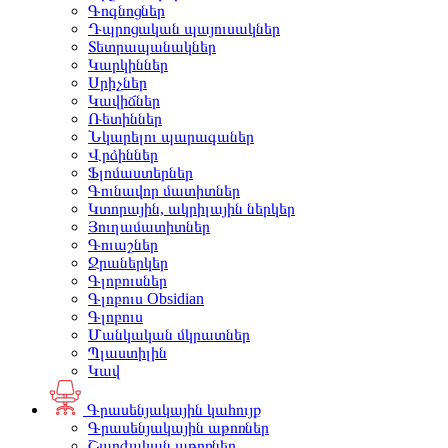
Գոգնոցներ
Դպրոցական պայուսակներ
Տետրապանակներ
Կարկիններ
Սրիչներ
Կավիճներ
Ռետիններ
Նկարելու պարագաներ
Վրձիններ
Ֆլոմաստերներ
Գունավոր մատիտներ
Կտորային, ակրիլային ներկեր
Յուղամատիտներ
Գուաշներ
Ջրաներկեր
Գլոբուսներ
Գլոբուս Obsidian
Գլոբուս
Մանկական մկրատներ
Պլաստիլին
Կավ
Գրասենյակային կահույք
Գրասենյակային աթոռներ
Շարժական աթոռներ