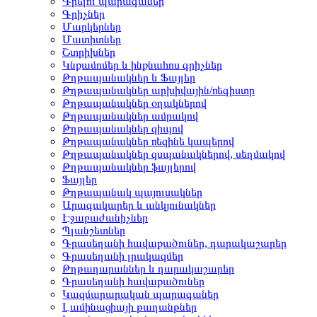
Գրելու պարագաներ
Գրիչներ
Մարկերներ
Մատիտներ
Շտրիխներ
Կնքամոմեր և ինքնահոս գրիչներ
Թղթապանակներ և Ֆայլեր
Թղթապանակներ արխիվային/ռեգիստր
Թղթապանակներ օղակներով
Թղթապանակներ ամրակով
Թղթապանակներ զիպով
Թղթապանակներ ռեզինե կապերով
Թղթապանակներ զսպանակներով, սեղմակով
Թղթապանակներ ֆայլերով
Ֆայլեր
Թղթապանակ պայուսակներ
Արագակարեր և անկյունակներ
Էջաբաժանիչներ
Պլանշետներ
Գրասեղանի հավաքածուներ, դարակաշարեր
Գրասեղանի լրակազմեր
Թղթադարաններ և դարակաշարեր
Գրասեղանի հավաքածուներ
Կազմարարական պարագաներ
Լամինացիայի թաղանթներ