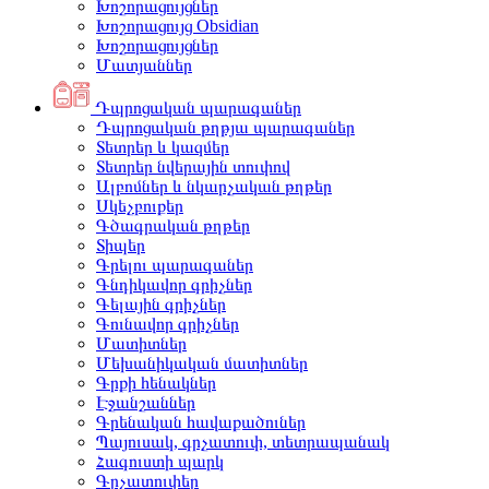
Խոշորացույցներ
Խոշորացույց Obsidian
Խոշորացույցներ
Մատյաններ
Դպրոցական պարագաներ
Դպրոցական թղթյա պարագաներ
Տետրեր և կազմեր
Տետրեր նվերային տուփով
Ալբոմներ և նկարչական թղթեր
Սկեչբուքեր
Գծագրական թղթեր
Տիպեր
Գրելու պարագաներ
Գնդիկավոր գրիչներ
Գելային գրիչներ
Գունավոր գրիչներ
Մատիտներ
Մեխանիկական մատիտներ
Գրքի հենակներ
Էջանշաններ
Գրենական հավաքածուներ
Պայուսակ, գրչատուփ, տետրապանակ
Հագուստի պարկ
Գրչատուփեր