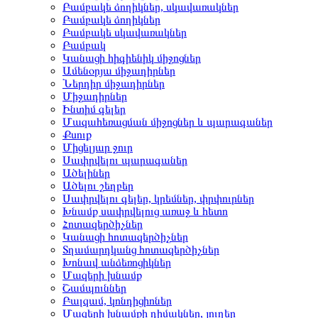
Բամբակե ձողիկներ, սկավառակներ
Բամբակե ձողիկներ
Բամբակե սկավառակներ
Բամբակ
Կանացի հիգիենիկ միջոցներ
Ամենօրյա միջադիրներ
Ներդիր միջադիրներ
Միջադիրներ
Ինտիմ գելեր
Մազահեռացման միջոցներ և պարագաներ
Քսուք
Միցելյար ջուր
Սափրվելու պարագաներ
Ածելիներ
Ածելու շեղբեր
Սափրվելու գելեր, կրեմներ, փրփուրներ
Խնամք սափրվելուց առաջ և հետո
Հոտազերծիչներ
Կանացի հոտազերծիչներ
Տղամարդկանց հոտազերծիչներ
Խոնավ անձեռոցիկներ
Մազերի խնամք
Շամպուններ
Բալզամ, կոնդիցիոներ
Մազերի խնամքի դիմակներ, յուղեր