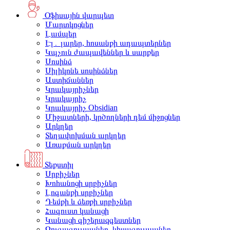
Օֆիսային վարպետ
Մարտկոցներ
Լամպեր
Էլ․ լարեր, հոսանքի ադապտերներ
Կպչուն ժապավեններ և սարքեր
Սոսինձ
Սիլիկոնե սոսինձներ
Աստիճաններ
Կրակայրիչներ
Կրակայրիչ
Կրակայրիչ Obsidian
Միջատների, կրծողների դեմ միջոցներ
Արկղեր
Տեղափոխման արկղեր
Առաքման արկղեր
Տեքստիլ
Սրբիչներ
Խոհանոցի սրբիչներ
Լոգանքի սրբիչներ
Դեմքի և ձեռքի սրբիչներ
Հագուստ կանացի
Կանացի գիշերազգեստներ
Զուգագուլպաներ, կիսագուլպաներ