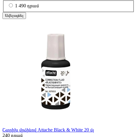
1
490 դրամ
Ավելացնել
Շտրիխ վրձինով Attache Black & White 20 մլ
240
դրամ