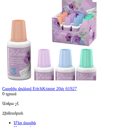
Շտրիխ վրձնով ErichKrause 20մլ 61927
0
դրամ
Առկա չէ
Հիմնական
Մեր մասին