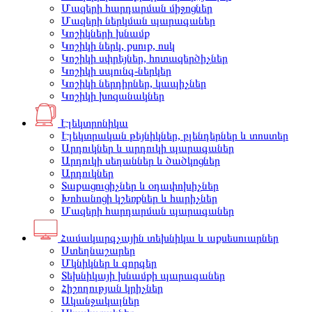
Մազերի հարդարման միջոցներ
Մազերի ներկման պարագաներ
Կոշիկների խնամք
Կոշիկի ներկ, քսուք, ոսկ
Կոշիկի սփրեյներ, հոտազերծիչներ
Կոշիկի սպունգ-ներկեր
Կոշիկի ներդիրներ, կապիչներ
Կոշիկի խոզանակներ
Էլեկտրոնիկա
Էլեկտրական թեյնիկներ, բլենդերներ և տոստեր
Արդուկներ և արդուկի պարագաներ
Արդուկի սեղաններ և ծածկոցներ
Արդուկներ
Տաքացուցիչներ և օդափոխիչներ
Խոհանոցի կշեռքներ և հարիչներ
Մազերի հարդարման պարագաներ
Համակարգչային տեխնիկա և աքսեսուարներ
Ստեղնաշարեր
Մկնիկներ և գորգեր
Տեխնիկայի խնամքի պարագաներ
Հիշողության կրիչներ
Ականջակալներ