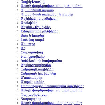
Ձողիկ/Խառնիչ
Սննդի փաթեթավորում և պահպանում
Պլաստմասե սպասք
Պլաստմասե տարաներ և թասեր
Թեյնիկներ և սրճեփներ
Սրճեփներ
Թեյնիկ - Թրմիչներ
Էմալապատ թեյնիկներ
Ջուր և հյութեր
Լուծվող սուրճ
Սև սուրճ
Թեյ
Շաքարավազ
Քաղցրավենիք
Կոնֆետների հավաքածու
Թխվածքաբլիթներ
Շոկոլադե սալիկներ
Շոկոլադե կոնֆետներ
Մաստակներ
Մարմելադներ
Խոհանոցային մետաղական գործիքներ
Սննդի փաթեթավորում և պահպանում
Փայլաթիթեղներ
Յուղաթղթեր
Սննդի փաթեթավորման պարագաներ