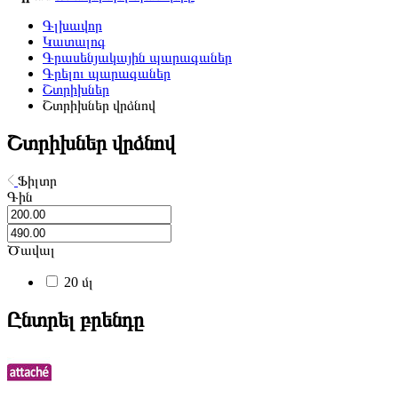
Գլխավոր
Կատալոգ
Գրասենյակային պարագաներ
Գրելու պարագաներ
Շտրիխներ
Շտրիխներ վրձնով
Շտրիխներ վրձնով
Ֆիլտր
Գին
Ծավալ
20 մլ
Ընտրել բրենդը