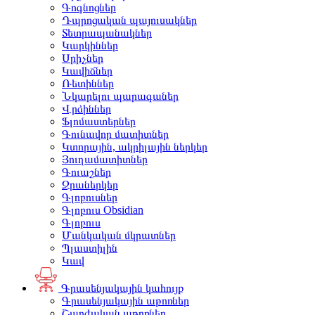
Գոգնոցներ
Դպրոցական պայուսակներ
Տետրապանակներ
Կարկիններ
Սրիչներ
Կավիճներ
Ռետիններ
Նկարելու պարագաներ
Վրձիններ
Ֆլոմաստերներ
Գունավոր մատիտներ
Կտորային, ակրիլային ներկեր
Յուղամատիտներ
Գուաշներ
Ջրաներկեր
Գլոբուսներ
Գլոբուս Obsidian
Գլոբուս
Մանկական մկրատներ
Պլաստիլին
Կավ
Գրասենյակային կահույք
Գրասենյակային աթոռներ
Շարժական աթոռներ