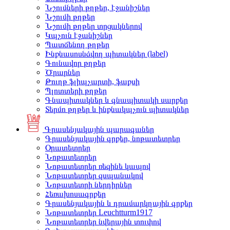
Նշումների թղթեր, էջանիշներ
Նշումի թղթեր
Նշումի թղթեր տրցակներով
Կպչուն էջանիշներ
Պատճենող թղթեր
Ինքնասոսնձվող պիտակներ (label)
Գունավոր թղթեր
Ծրարներ
Թուղթ ֆլիպչարտի, ֆաքսի
Պլոտտերի թղթեր
Գնապիտակներ և գնապիտակի սարքեր
Տերմո թղթեր և ինքնակպչուն պիտակներ
Գրասենյակային պարագաներ
Գրասենյակային գրքեր, նոթատետրեր
Օրատետրեր
Նոթատետրեր
Նոթատետրեր ռեզինե կապով
Նոթատետրեր զսպանակով
Նոթատետրի ներդիրներ
Հեռախոսագրքեր
Գրասենյակային և դրամարկղային գրքեր
Նոթատետրեր Leuchtturm1917
Նոթատետրեր նվերային տուփով