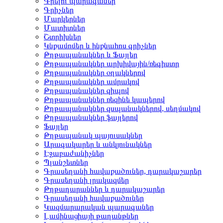
Գրելու պարագաներ
Գրիչներ
Մարկերներ
Մատիտներ
Շտրիխներ
Կնքամոմեր և ինքնահոս գրիչներ
Թղթապանակներ և Ֆայլեր
Թղթապանակներ արխիվային/ռեգիստր
Թղթապանակներ օղակներով
Թղթապանակներ ամրակով
Թղթապանակներ զիպով
Թղթապանակներ ռեզինե կապերով
Թղթապանակներ զսպանակներով, սեղմակով
Թղթապանակներ ֆայլերով
Ֆայլեր
Թղթապանակ պայուսակներ
Արագակարեր և անկյունակներ
Էջաբաժանիչներ
Պլանշետներ
Գրասեղանի հավաքածուներ, դարակաշարեր
Գրասեղանի լրակազմեր
Թղթադարաններ և դարակաշարեր
Գրասեղանի հավաքածուներ
Կազմարարական պարագաներ
Լամինացիայի թաղանթներ