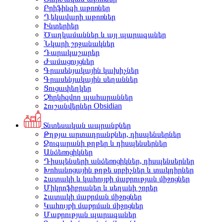
Բրիֆինգի աթոռներ
Ղեկավարի աթոռներ
Ինտերիեր
Ծաղկամաններ և այլ պարագաներ
Նկարի շրջանակներ
Դարակաշարեր
Ժամացույցներ
Գրասենյակային կախիչներ
Գրասենյակային սեղաններ
Ցուցափեղկեր
Չհրկիզվող պահարաններ
Հուշանվերներ Obsidian
Տնտեսական ապրանքներ
Թղթյա արտադրանքներ, դիսպենսերներ
Զուգարանի թղթեր և դիսպենսերներ
Անձեռոցիկներ
Դիսպենսերի անձեռոցիկներ, դիսպենսերներ
Խոհանոցային թղթե սրբիչներ և տակդիրներ
Հատակի և կահույքի մաքրության միջոցներ
Միկրոֆիբրաներ և սեղանի շորեր
Հատակի մաքրման միջոցներ
Կահույքի մաքրման միջոցներ
Մաքրության պարագաներ