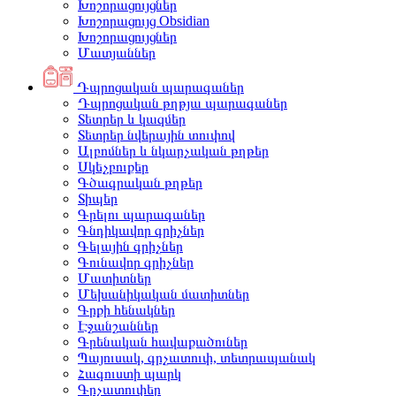
Խոշորացույցներ
Խոշորացույց Obsidian
Խոշորացույցներ
Մատյաններ
Դպրոցական պարագաներ
Դպրոցական թղթյա պարագաներ
Տետրեր և կազմեր
Տետրեր նվերային տուփով
Ալբոմներ և նկարչական թղթեր
Սկեչբուքեր
Գծագրական թղթեր
Տիպեր
Գրելու պարագաներ
Գնդիկավոր գրիչներ
Գելային գրիչներ
Գունավոր գրիչներ
Մատիտներ
Մեխանիկական մատիտներ
Գրքի հենակներ
Էջանշաններ
Գրենական հավաքածուներ
Պայուսակ, գրչատուփ, տետրապանակ
Հագուստի պարկ
Գրչատուփեր