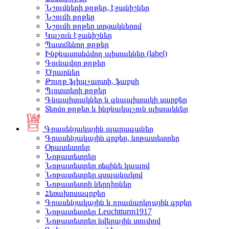
Նշումների թղթեր, էջանիշներ
Նշումի թղթեր
Նշումի թղթեր տրցակներով
Կպչուն էջանիշներ
Պատճենող թղթեր
Ինքնասոսնձվող պիտակներ (label)
Գունավոր թղթեր
Ծրարներ
Թուղթ ֆլիպչարտի, ֆաքսի
Պլոտտերի թղթեր
Գնապիտակներ և գնապիտակի սարքեր
Տերմո թղթեր և ինքնակպչուն պիտակներ
Գրասենյակային պարագաներ
Գրասենյակային գրքեր, նոթատետրեր
Օրատետրեր
Նոթատետրեր
Նոթատետրեր ռեզինե կապով
Նոթատետրեր զսպանակով
Նոթատետրի ներդիրներ
Հեռախոսագրքեր
Գրասենյակային և դրամարկղային գրքեր
Նոթատետրեր Leuchtturm1917
Նոթատետրեր նվերային տուփով