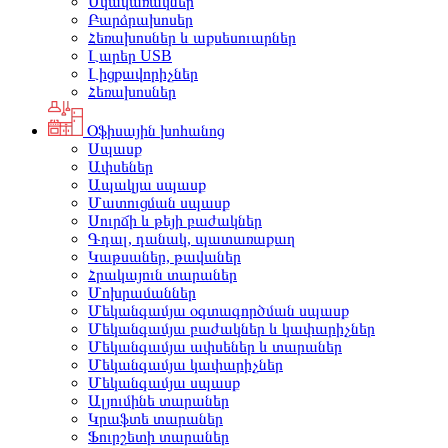
Սկավառակներ
Բարձրախոսեր
Հեռախոսներ և աքսեսուարներ
Լարեր USB
Լիցքավորիչներ
Հեռախոսներ
Օֆիսային խոհանոց
Սպասք
Ափսեներ
Ապակյա սպասք
Մատուցման սպասք
Սուրճի և թեյի բաժակներ
Գդալ, դանակ, պատառաքաղ
Կաթսաներ, թավաներ
Հրակայուն տարաներ
Մոխրամաններ
Մեկանգամյա օգտագործման սպասք
Մեկանգամյա բաժակներ և կափարիչներ
Մեկանգամյա ափսեներ և տարաներ
Մեկանգամյա կափարիչներ
Մեկանգամյա սպասք
Ալյումինե տարաներ
Կրաֆտե տարաներ
Ֆուրշետի տարաներ