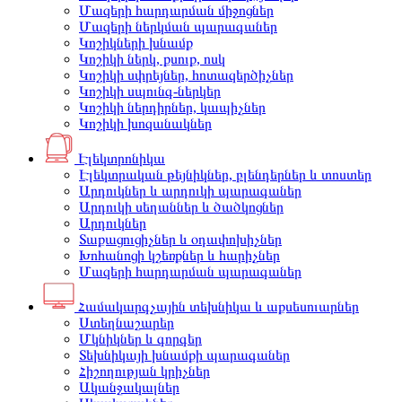
Մազերի հարդարման միջոցներ
Մազերի ներկման պարագաներ
Կոշիկների խնամք
Կոշիկի ներկ, քսուք, ոսկ
Կոշիկի սփրեյներ, հոտազերծիչներ
Կոշիկի սպունգ-ներկեր
Կոշիկի ներդիրներ, կապիչներ
Կոշիկի խոզանակներ
Էլեկտրոնիկա
Էլեկտրական թեյնիկներ, բլենդերներ և տոստեր
Արդուկներ և արդուկի պարագաներ
Արդուկի սեղաններ և ծածկոցներ
Արդուկներ
Տաքացուցիչներ և օդափոխիչներ
Խոհանոցի կշեռքներ և հարիչներ
Մազերի հարդարման պարագաներ
Համակարգչային տեխնիկա և աքսեսուարներ
Ստեղնաշարեր
Մկնիկներ և գորգեր
Տեխնիկայի խնամքի պարագաներ
Հիշողության կրիչներ
Ականջակալներ