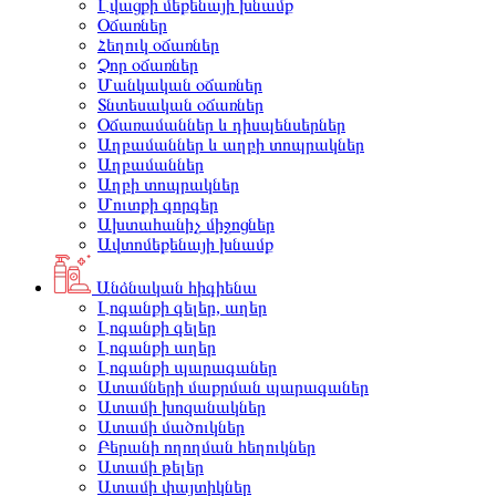
Լվացքի մեքենայի խնամք
Օճառներ
Հեղուկ օճառներ
Չոր օճառներ
Մանկական օճառներ
Տնտեսական օճառներ
Օճառամաններ և դիսպենսերներ
Աղբամաններ և աղբի տոպրակներ
Աղբամաններ
Աղբի տոպրակներ
Մուտքի գորգեր
Ախտահանիչ միջոցներ
Ավտոմեքենայի խնամք
Անձնական հիգիենա
Լոգանքի գելեր, աղեր
Լոգանքի գելեր
Լոգանքի աղեր
Լոգանքի պարագաներ
Ատամների մաքրման պարագաներ
Ատամի խոզանակներ
Ատամի մածուկներ
Բերանի ողողման հեղուկներ
Ատամի թելեր
Ատամի փայտիկներ