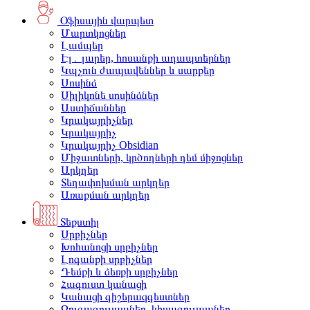
Օֆիսային վարպետ
Մարտկոցներ
Լամպեր
Էլ․ լարեր, հոսանքի ադապտերներ
Կպչուն ժապավեններ և սարքեր
Սոսինձ
Սիլիկոնե սոսինձներ
Աստիճաններ
Կրակայրիչներ
Կրակայրիչ
Կրակայրիչ Obsidian
Միջատների, կրծողների դեմ միջոցներ
Արկղեր
Տեղափոխման արկղեր
Առաքման արկղեր
Տեքստիլ
Սրբիչներ
Խոհանոցի սրբիչներ
Լոգանքի սրբիչներ
Դեմքի և ձեռքի սրբիչներ
Հագուստ կանացի
Կանացի գիշերազգեստներ
Զուգագուլպաներ, կիսագուլպաներ