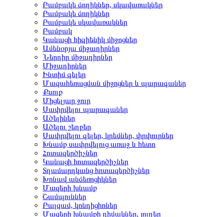
Բամբակե ձողիկներ, սկավառակներ
Բամբակե ձողիկներ
Բամբակե սկավառակներ
Բամբակ
Կանացի հիգիենիկ միջոցներ
Ամենօրյա միջադիրներ
Ներդիր միջադիրներ
Միջադիրներ
Ինտիմ գելեր
Մազահեռացման միջոցներ և պարագաներ
Քսուք
Միցելյար ջուր
Սափրվելու պարագաներ
Ածելիներ
Ածելու շեղբեր
Սափրվելու գելեր, կրեմներ, փրփուրներ
Խնամք սափրվելուց առաջ և հետո
Հոտազերծիչներ
Կանացի հոտազերծիչներ
Տղամարդկանց հոտազերծիչներ
Խոնավ անձեռոցիկներ
Մազերի խնամք
Շամպուններ
Բալզամ, կոնդիցիոներ
Մազերի խնամքի դիմակներ, յուղեր