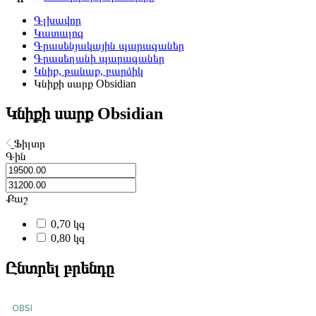
Գլխավոր
Կատալոգ
Գրասենյակային պարագաներ
Գրասեղանի պարագաներ
Կնիք, թանաք, բարձիկ
Կնիքի սարք Obsidian
Կնիքի սարք Obsidian
Ֆիլտր
Գին
Քաշ
0,70 կգ
0,80 կգ
Ընտրել բրենդը