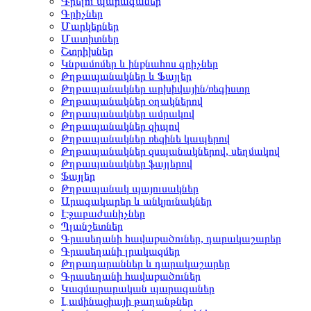
Գրելու պարագաներ
Գրիչներ
Մարկերներ
Մատիտներ
Շտրիխներ
Կնքամոմեր և ինքնահոս գրիչներ
Թղթապանակներ և Ֆայլեր
Թղթապանակներ արխիվային/ռեգիստր
Թղթապանակներ օղակներով
Թղթապանակներ ամրակով
Թղթապանակներ զիպով
Թղթապանակներ ռեզինե կապերով
Թղթապանակներ զսպանակներով, սեղմակով
Թղթապանակներ ֆայլերով
Ֆայլեր
Թղթապանակ պայուսակներ
Արագակարեր և անկյունակներ
Էջաբաժանիչներ
Պլանշետներ
Գրասեղանի հավաքածուներ, դարակաշարեր
Գրասեղանի լրակազմեր
Թղթադարաններ և դարակաշարեր
Գրասեղանի հավաքածուներ
Կազմարարական պարագաներ
Լամինացիայի թաղանթներ