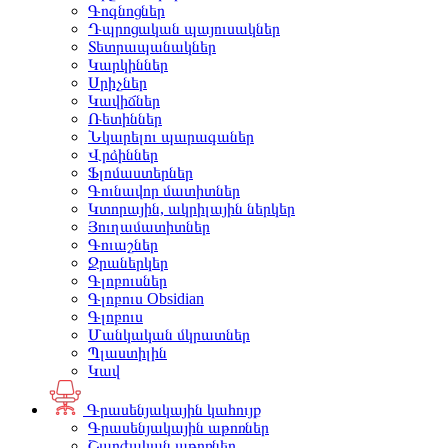
Գոգնոցներ
Դպրոցական պայուսակներ
Տետրապանակներ
Կարկիններ
Սրիչներ
Կավիճներ
Ռետիններ
Նկարելու պարագաներ
Վրձիններ
Ֆլոմաստերներ
Գունավոր մատիտներ
Կտորային, ակրիլային ներկեր
Յուղամատիտներ
Գուաշներ
Ջրաներկեր
Գլոբուսներ
Գլոբուս Obsidian
Գլոբուս
Մանկական մկրատներ
Պլաստիլին
Կավ
Գրասենյակային կահույք
Գրասենյակային աթոռներ
Շարժական աթոռներ