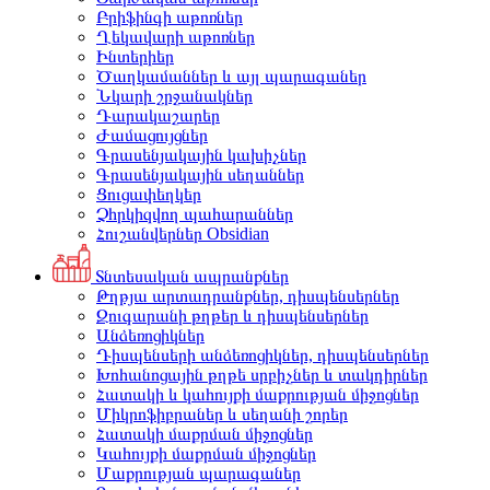
Բրիֆինգի աթոռներ
Ղեկավարի աթոռներ
Ինտերիեր
Ծաղկամաններ և այլ պարագաներ
Նկարի շրջանակներ
Դարակաշարեր
Ժամացույցներ
Գրասենյակային կախիչներ
Գրասենյակային սեղաններ
Ցուցափեղկեր
Չհրկիզվող պահարաններ
Հուշանվերներ Obsidian
Տնտեսական ապրանքներ
Թղթյա արտադրանքներ, դիսպենսերներ
Զուգարանի թղթեր և դիսպենսերներ
Անձեռոցիկներ
Դիսպենսերի անձեռոցիկներ, դիսպենսերներ
Խոհանոցային թղթե սրբիչներ և տակդիրներ
Հատակի և կահույքի մաքրության միջոցներ
Միկրոֆիբրաներ և սեղանի շորեր
Հատակի մաքրման միջոցներ
Կահույքի մաքրման միջոցներ
Մաքրության պարագաներ