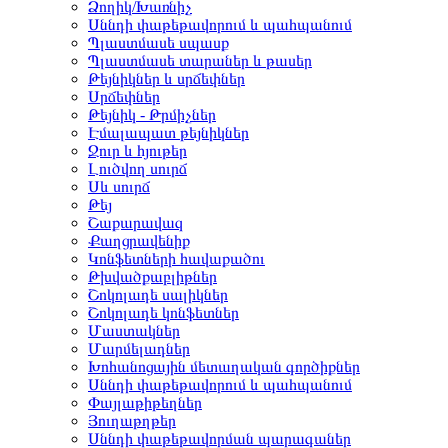
Ձողիկ/Խառնիչ
Սննդի փաթեթավորում և պահպանում
Պլաստմասե սպասք
Պլաստմասե տարաներ և թասեր
Թեյնիկներ և սրճեփներ
Սրճեփներ
Թեյնիկ - Թրմիչներ
Էմալապատ թեյնիկներ
Ջուր և հյութեր
Լուծվող սուրճ
Սև սուրճ
Թեյ
Շաքարավազ
Քաղցրավենիք
Կոնֆետների հավաքածու
Թխվածքաբլիթներ
Շոկոլադե սալիկներ
Շոկոլադե կոնֆետներ
Մաստակներ
Մարմելադներ
Խոհանոցային մետաղական գործիքներ
Սննդի փաթեթավորում և պահպանում
Փայլաթիթեղներ
Յուղաթղթեր
Սննդի փաթեթավորման պարագաներ