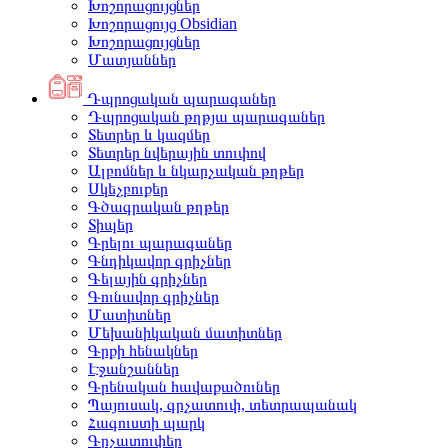
Խոշորացույցներ
Խոշորացույց Obsidian
Խոշորացույցներ
Մատյաններ
Դպրոցական պարագաներ
Դպրոցական թղթյա պարագաներ
Տետրեր և կազմեր
Տետրեր նվերային տուփով
Ալբոմներ և նկարչական թղթեր
Սկեչբուքեր
Գծագրական թղթեր
Տիպեր
Գրելու պարագաներ
Գնդիկավոր գրիչներ
Գելային գրիչներ
Գունավոր գրիչներ
Մատիտներ
Մեխանիկական մատիտներ
Գրքի հենակներ
Էջանշաններ
Գրենական հավաքածուներ
Պայուսակ, գրչատուփ, տետրապանակ
Հագուստի պարկ
Գրչատուփեր