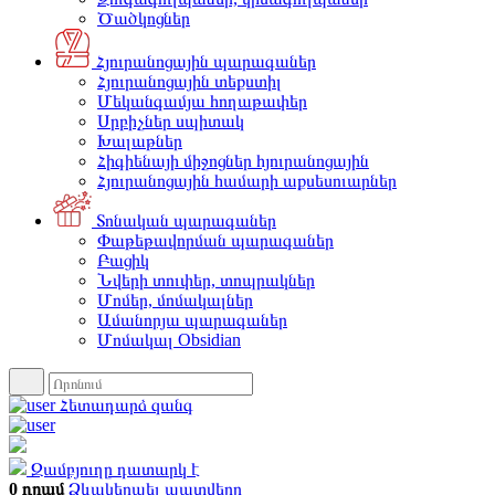
Ծածկոցներ
Հյուրանոցային պարագաներ
Հյուրանոցային տեքստիլ
Մեկանգամյա հողաթափեր
Սրբիչներ սպիտակ
Խալաթներ
Հիգիենայի միջոցներ հյուրանոցային
Հյուրանոցային համարի աքսեսուարներ
Տոնական պարագաներ
Փաթեթավորման պարագաներ
Բացիկ
Նվերի տուփեր, տոպրակներ
Մոմեր, մոմակալներ
Ամանորյա պարագաներ
Մոմակալ Obsidian
Հետադարձ զանգ
Զամբյուղը դատարկ է
0 դրամ
Ձևակերպել պատվերը