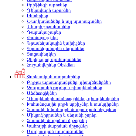
Բրիֆինգի աթոռներ
Ղեկավարի աթոռներ
Ինտերիեր
Ծաղկամաններ և այլ պարագաներ
Նկարի շրջանակներ
Դարակաշարեր
Ժամացույցներ
Գրասենյակային կախիչներ
Գրասենյակային սեղաններ
Ցուցափեղկեր
Չհրկիզվող պահարաններ
Հուշանվերներ Obsidian
Տնտեսական ապրանքներ
Թղթյա արտադրանքներ, դիսպենսերներ
Զուգարանի թղթեր և դիսպենսերներ
Անձեռոցիկներ
Դիսպենսերի անձեռոցիկներ, դիսպենսերներ
Խոհանոցային թղթե սրբիչներ և տակդիրներ
Հատակի և կահույքի մաքրության միջոցներ
Միկրոֆիբրաներ և սեղանի շորեր
Հատակի մաքրման միջոցներ
Կահույքի մաքրման միջոցներ
Մաքրության պարագաներ