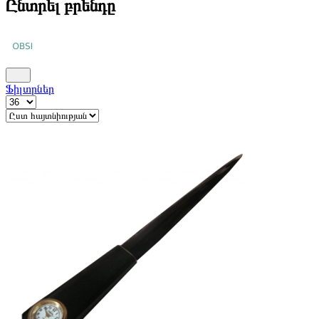
Ընտրել բրենդը
Ֆիլտրներ