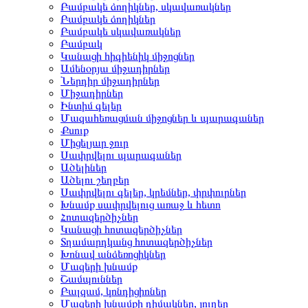
Բամբակե ձողիկներ, սկավառակներ
Բամբակե ձողիկներ
Բամբակե սկավառակներ
Բամբակ
Կանացի հիգիենիկ միջոցներ
Ամենօրյա միջադիրներ
Ներդիր միջադիրներ
Միջադիրներ
Ինտիմ գելեր
Մազահեռացման միջոցներ և պարագաներ
Քսուք
Միցելյար ջուր
Սափրվելու պարագաներ
Ածելիներ
Ածելու շեղբեր
Սափրվելու գելեր, կրեմներ, փրփուրներ
Խնամք սափրվելուց առաջ և հետո
Հոտազերծիչներ
Կանացի հոտազերծիչներ
Տղամարդկանց հոտազերծիչներ
Խոնավ անձեռոցիկներ
Մազերի խնամք
Շամպուններ
Բալզամ, կոնդիցիոներ
Մազերի խնամքի դիմակներ, յուղեր