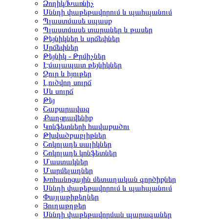
Ձողիկ/Խառնիչ
Սննդի փաթեթավորում և պահպանում
Պլաստմասե սպասք
Պլաստմասե տարաներ և թասեր
Թեյնիկներ և սրճեփներ
Սրճեփներ
Թեյնիկ - Թրմիչներ
Էմալապատ թեյնիկներ
Ջուր և հյութեր
Լուծվող սուրճ
Սև սուրճ
Թեյ
Շաքարավազ
Քաղցրավենիք
Կոնֆետների հավաքածու
Թխվածքաբլիթներ
Շոկոլադե սալիկներ
Շոկոլադե կոնֆետներ
Մաստակներ
Մարմելադներ
Խոհանոցային մետաղական գործիքներ
Սննդի փաթեթավորում և պահպանում
Փայլաթիթեղներ
Յուղաթղթեր
Սննդի փաթեթավորման պարագաներ