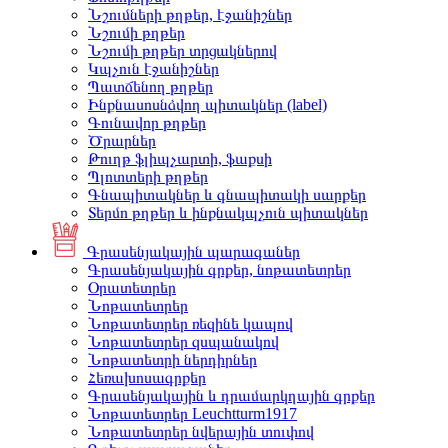
Նշումների թղթեր, էջանիշներ
Նշումի թղթեր
Նշումի թղթեր տրցակներով
Կպչուն էջանիշներ
Պատճենող թղթեր
Ինքնասոսնձվող պիտակներ (label)
Գունավոր թղթեր
Ծրարներ
Թուղթ ֆլիպչարտի, ֆաքսի
Պլոտտերի թղթեր
Գնապիտակներ և գնապիտակի սարքեր
Տերմո թղթեր և ինքնակպչուն պիտակներ
Գրասենյակային պարագաներ
Գրասենյակային գրքեր, նոթատետրեր
Օրատետրեր
Նոթատետրեր
Նոթատետրեր ռեզինե կապով
Նոթատետրեր զսպանակով
Նոթատետրի ներդիրներ
Հեռախոսագրքեր
Գրասենյակային և դրամարկղային գրքեր
Նոթատետրեր Leuchtturm1917
Նոթատետրեր նվերային տուփով