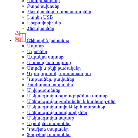
Սկավառակներ
Բարձրախոսեր
Հեռախոսներ և աքսեսուարներ
Լարեր USB
Լիցքավորիչներ
Հեռախոսներ
Օֆիսային խոհանոց
Սպասք
Ափսեներ
Ապակյա սպասք
Մատուցման սպասք
Սուրճի և թեյի բաժակներ
Գդալ, դանակ, պատառաքաղ
Կաթսաներ, թավաներ
Հրակայուն տարաներ
Մոխրամաններ
Մեկանգամյա օգտագործման սպասք
Մեկանգամյա բաժակներ և կափարիչներ
Մեկանգամյա ափսեներ և տարաներ
Մեկանգամյա կափարիչներ
Մեկանգամյա սպասք
Ալյումինե տարաներ
Կրաֆտե տարաներ
Ֆուրշետի տարաներ