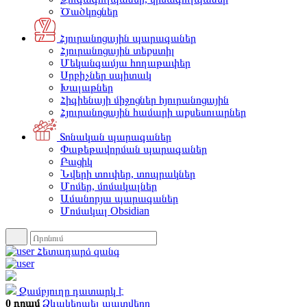
Ծածկոցներ
Հյուրանոցային պարագաներ
Հյուրանոցային տեքստիլ
Մեկանգամյա հողաթափեր
Սրբիչներ սպիտակ
Խալաթներ
Հիգիենայի միջոցներ հյուրանոցային
Հյուրանոցային համարի աքսեսուարներ
Տոնական պարագաներ
Փաթեթավորման պարագաներ
Բացիկ
Նվերի տուփեր, տոպրակներ
Մոմեր, մոմակալներ
Ամանորյա պարագաներ
Մոմակալ Obsidian
Հետադարձ զանգ
Զամբյուղը դատարկ է
0 դրամ
Ձևակերպել պատվերը