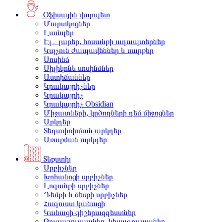
Օֆիսային վարպետ
Մարտկոցներ
Լամպեր
Էլ․ լարեր, հոսանքի ադապտերներ
Կպչուն ժապավեններ և սարքեր
Սոսինձ
Սիլիկոնե սոսինձներ
Աստիճաններ
Կրակայրիչներ
Կրակայրիչ
Կրակայրիչ Obsidian
Միջատների, կրծողների դեմ միջոցներ
Արկղեր
Տեղափոխման արկղեր
Առաքման արկղեր
Տեքստիլ
Սրբիչներ
Խոհանոցի սրբիչներ
Լոգանքի սրբիչներ
Դեմքի և ձեռքի սրբիչներ
Հագուստ կանացի
Կանացի գիշերազգեստներ
Զուգագուլպաներ, կիսագուլպաներ