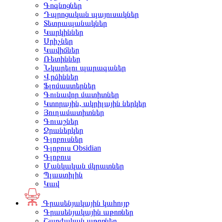
Գոգնոցներ
Դպրոցական պայուսակներ
Տետրապանակներ
Կարկիններ
Սրիչներ
Կավիճներ
Ռետիններ
Նկարելու պարագաներ
Վրձիններ
Ֆլոմաստերներ
Գունավոր մատիտներ
Կտորային, ակրիլային ներկեր
Յուղամատիտներ
Գուաշներ
Ջրաներկեր
Գլոբուսներ
Գլոբուս Obsidian
Գլոբուս
Մանկական մկրատներ
Պլաստիլին
Կավ
Գրասենյակային կահույք
Գրասենյակային աթոռներ
Շարժական աթոռներ