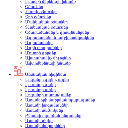
Լվացքի մեքենայի խնամք
Օճառներ
Հեղուկ օճառներ
Չոր օճառներ
Մանկական օճառներ
Տնտեսական օճառներ
Օճառամաններ և դիսպենսերներ
Աղբամաններ և աղբի տոպրակներ
Աղբամաններ
Աղբի տոպրակներ
Մուտքի գորգեր
Ախտահանիչ միջոցներ
Ավտոմեքենայի խնամք
Անձնական հիգիենա
Լոգանքի գելեր, աղեր
Լոգանքի գելեր
Լոգանքի աղեր
Լոգանքի պարագաներ
Ատամների մաքրման պարագաներ
Ատամի խոզանակներ
Ատամի մածուկներ
Բերանի ողողման հեղուկներ
Ատամի թելեր
Ատամի փայտիկներ