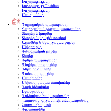
Խոշորացույցներ
Խոշորացույց Obsidian
Խոշորացույցներ
Մատյաններ
Դպրոցական պարագաներ
Դպրոցական թղթյա պարագաներ
Տետրեր և կազմեր
Տետրեր նվերային տուփով
Ալբոմներ և նկարչական թղթեր
Սկեչբուքեր
Գծագրական թղթեր
Տիպեր
Գրելու պարագաներ
Գնդիկավոր գրիչներ
Գելային գրիչներ
Գունավոր գրիչներ
Մատիտներ
Մեխանիկական մատիտներ
Գրքի հենակներ
Էջանշաններ
Գրենական հավաքածուներ
Պայուսակ, գրչատուփ, տետրապանակ
Հագուստի պարկ
Գրչատուփեր