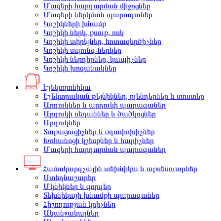
Մազերի հարդարման միջոցներ
Մազերի ներկման պարագաներ
Կոշիկների խնամք
Կոշիկի ներկ, քսուք, ոսկ
Կոշիկի սփրեյներ, հոտազերծիչներ
Կոշիկի սպունգ-ներկեր
Կոշիկի ներդիրներ, կապիչներ
Կոշիկի խոզանակներ
Էլեկտրոնիկա
Էլեկտրական թեյնիկներ, բլենդերներ և տոստեր
Արդուկներ և արդուկի պարագաներ
Արդուկի սեղաններ և ծածկոցներ
Արդուկներ
Տաքացուցիչներ և օդափոխիչներ
Խոհանոցի կշեռքներ և հարիչներ
Մազերի հարդարման պարագաներ
Համակարգչային տեխնիկա և աքսեսուարներ
Ստեղնաշարեր
Մկնիկներ և գորգեր
Տեխնիկայի խնամքի պարագաներ
Հիշողության կրիչներ
Ականջակալներ