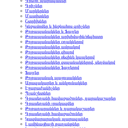
Գրելու պարագաներ
Գրիչներ
Մարկերներ
Մատիտներ
Շտրիխներ
Կնքամոմեր և ինքնահոս գրիչներ
Թղթապանակներ և Ֆայլեր
Թղթապանակներ արխիվային/ռեգիստր
Թղթապանակներ օղակներով
Թղթապանակներ ամրակով
Թղթապանակներ զիպով
Թղթապանակներ ռեզինե կապերով
Թղթապանակներ զսպանակներով, սեղմակով
Թղթապանակներ ֆայլերով
Ֆայլեր
Թղթապանակ պայուսակներ
Արագակարեր և անկյունակներ
Էջաբաժանիչներ
Պլանշետներ
Գրասեղանի հավաքածուներ, դարակաշարեր
Գրասեղանի լրակազմեր
Թղթադարաններ և դարակաշարեր
Գրասեղանի հավաքածուներ
Կազմարարական պարագաներ
Լամինացիայի թաղանթներ