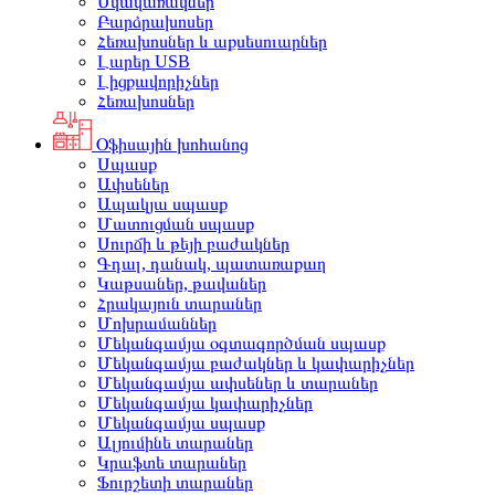
Սկավառակներ
Բարձրախոսեր
Հեռախոսներ և աքսեսուարներ
Լարեր USB
Լիցքավորիչներ
Հեռախոսներ
Օֆիսային խոհանոց
Սպասք
Ափսեներ
Ապակյա սպասք
Մատուցման սպասք
Սուրճի և թեյի բաժակներ
Գդալ, դանակ, պատառաքաղ
Կաթսաներ, թավաներ
Հրակայուն տարաներ
Մոխրամաններ
Մեկանգամյա օգտագործման սպասք
Մեկանգամյա բաժակներ և կափարիչներ
Մեկանգամյա ափսեներ և տարաներ
Մեկանգամյա կափարիչներ
Մեկանգամյա սպասք
Ալյումինե տարաներ
Կրաֆտե տարաներ
Ֆուրշետի տարաներ