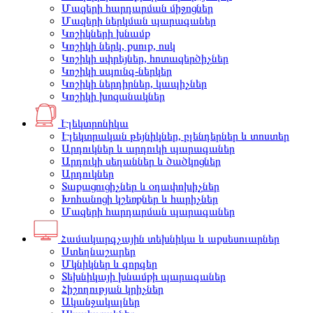
Մազերի հարդարման միջոցներ
Մազերի ներկման պարագաներ
Կոշիկների խնամք
Կոշիկի ներկ, քսուք, ոսկ
Կոշիկի սփրեյներ, հոտազերծիչներ
Կոշիկի սպունգ-ներկեր
Կոշիկի ներդիրներ, կապիչներ
Կոշիկի խոզանակներ
Էլեկտրոնիկա
Էլեկտրական թեյնիկներ, բլենդերներ և տոստեր
Արդուկներ և արդուկի պարագաներ
Արդուկի սեղաններ և ծածկոցներ
Արդուկներ
Տաքացուցիչներ և օդափոխիչներ
Խոհանոցի կշեռքներ և հարիչներ
Մազերի հարդարման պարագաներ
Համակարգչային տեխնիկա և աքսեսուարներ
Ստեղնաշարեր
Մկնիկներ և գորգեր
Տեխնիկայի խնամքի պարագաներ
Հիշողության կրիչներ
Ականջակալներ