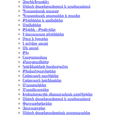
Ձողիկ/Խառնիչ
Սննդի փաթեթավորում և պահպանում
Պլաստմասե սպասք
Պլաստմասե տարաներ և թասեր
Թեյնիկներ և սրճեփներ
Սրճեփներ
Թեյնիկ - Թրմիչներ
Էմալապատ թեյնիկներ
Ջուր և հյութեր
Լուծվող սուրճ
Սև սուրճ
Թեյ
Շաքարավազ
Քաղցրավենիք
Կոնֆետների հավաքածու
Թխվածքաբլիթներ
Շոկոլադե սալիկներ
Շոկոլադե կոնֆետներ
Մաստակներ
Մարմելադներ
Խոհանոցային մետաղական գործիքներ
Սննդի փաթեթավորում և պահպանում
Փայլաթիթեղներ
Յուղաթղթեր
Սննդի փաթեթավորման պարագաներ