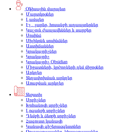
Օֆիսային վարպետ
Մարտկոցներ
Լամպեր
Էլ․ լարեր, հոսանքի ադապտերներ
Կպչուն ժապավեններ և սարքեր
Սոսինձ
Սիլիկոնե սոսինձներ
Աստիճաններ
Կրակայրիչներ
Կրակայրիչ
Կրակայրիչ Obsidian
Միջատների, կրծողների դեմ միջոցներ
Արկղեր
Տեղափոխման արկղեր
Առաքման արկղեր
Տեքստիլ
Սրբիչներ
Խոհանոցի սրբիչներ
Լոգանքի սրբիչներ
Դեմքի և ձեռքի սրբիչներ
Հագուստ կանացի
Կանացի գիշերազգեստներ
Զուգագուլպաներ, կիսագուլպաներ