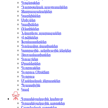
Գոգնոցներ
Դպրոցական պայուսակներ
Տետրապանակներ
Կարկիններ
Սրիչներ
Կավիճներ
Ռետիններ
Նկարելու պարագաներ
Վրձիններ
Ֆլոմաստերներ
Գունավոր մատիտներ
Կտորային, ակրիլային ներկեր
Յուղամատիտներ
Գուաշներ
Ջրաներկեր
Գլոբուսներ
Գլոբուս Obsidian
Գլոբուս
Մանկական մկրատներ
Պլաստիլին
Կավ
Գրասենյակային կահույք
Գրասենյակային աթոռներ
Շարժական աթոռներ