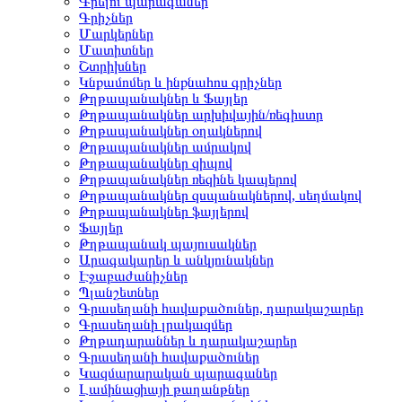
Գրելու պարագաներ
Գրիչներ
Մարկերներ
Մատիտներ
Շտրիխներ
Կնքամոմեր և ինքնահոս գրիչներ
Թղթապանակներ և Ֆայլեր
Թղթապանակներ արխիվային/ռեգիստր
Թղթապանակներ օղակներով
Թղթապանակներ ամրակով
Թղթապանակներ զիպով
Թղթապանակներ ռեզինե կապերով
Թղթապանակներ զսպանակներով, սեղմակով
Թղթապանակներ ֆայլերով
Ֆայլեր
Թղթապանակ պայուսակներ
Արագակարեր և անկյունակներ
Էջաբաժանիչներ
Պլանշետներ
Գրասեղանի հավաքածուներ, դարակաշարեր
Գրասեղանի լրակազմեր
Թղթադարաններ և դարակաշարեր
Գրասեղանի հավաքածուներ
Կազմարարական պարագաներ
Լամինացիայի թաղանթներ