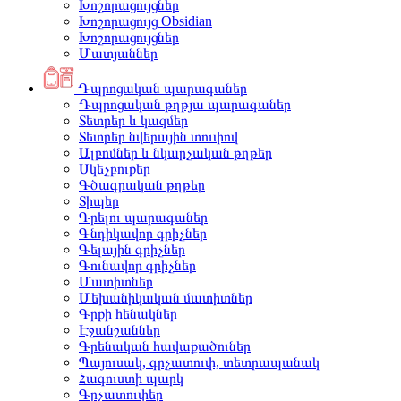
Խոշորացույցներ
Խոշորացույց Obsidian
Խոշորացույցներ
Մատյաններ
Դպրոցական պարագաներ
Դպրոցական թղթյա պարագաներ
Տետրեր և կազմեր
Տետրեր նվերային տուփով
Ալբոմներ և նկարչական թղթեր
Սկեչբուքեր
Գծագրական թղթեր
Տիպեր
Գրելու պարագաներ
Գնդիկավոր գրիչներ
Գելային գրիչներ
Գունավոր գրիչներ
Մատիտներ
Մեխանիկական մատիտներ
Գրքի հենակներ
Էջանշաններ
Գրենական հավաքածուներ
Պայուսակ, գրչատուփ, տետրապանակ
Հագուստի պարկ
Գրչատուփեր