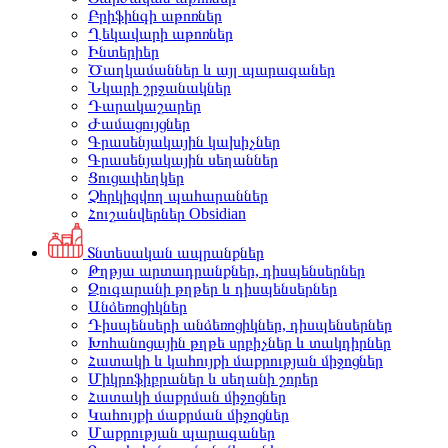
Բրիֆինգի աթոռներ
Ղեկավարի աթոռներ
Ինտերիեր
Ծաղկամաններ և այլ պարագաներ
Նկարի շրջանակներ
Դարակաշարեր
Ժամացույցներ
Գրասենյակային կախիչներ
Գրասենյակային սեղաններ
Ցուցափեղկեր
Չհրկիզվող պահարաններ
Հուշանվերներ Obsidian
Տնտեսական ապրանքներ
Թղթյա արտադրանքներ, դիսպենսերներ
Զուգարանի թղթեր և դիսպենսերներ
Անձեռոցիկներ
Դիսպենսերի անձեռոցիկներ, դիսպենսերներ
Խոհանոցային թղթե սրբիչներ և տակդիրներ
Հատակի և կահույքի մաքրության միջոցներ
Միկրոֆիբրաներ և սեղանի շորեր
Հատակի մաքրման միջոցներ
Կահույքի մաքրման միջոցներ
Մաքրության պարագաներ