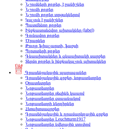
Նշումների թղթեր, էջանիշներ
Նշումի թղթեր
Նշումի թղթեր տրցակներով
Կպչուն էջանիշներ
Պատճենող թղթեր
Ինքնասոսնձվող պիտակներ (label)
Գունավոր թղթեր
Ծրարներ
Թուղթ ֆլիպչարտի, ֆաքսի
Պլոտտերի թղթեր
Գնապիտակներ և գնապիտակի սարքեր
Տերմո թղթեր և ինքնակպչուն պիտակներ
Գրասենյակային պարագաներ
Գրասենյակային գրքեր, նոթատետրեր
Օրատետրեր
Նոթատետրեր
Նոթատետրեր ռեզինե կապով
Նոթատետրեր զսպանակով
Նոթատետրի ներդիրներ
Հեռախոսագրքեր
Գրասենյակային և դրամարկղային գրքեր
Նոթատետրեր Leuchtturm1917
Նոթատետրեր նվերային տուփով