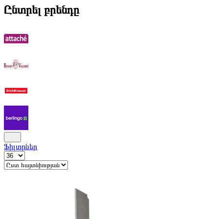
Ընտրել բրենդը
Ֆիլտրներ