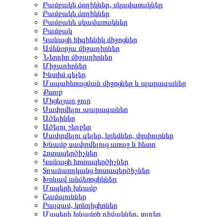
Բամբակե ձողիկներ, սկավառակներ
Բամբակե ձողիկներ
Բամբակե սկավառակներ
Բամբակ
Կանացի հիգիենիկ միջոցներ
Ամենօրյա միջադիրներ
Ներդիր միջադիրներ
Միջադիրներ
Ինտիմ գելեր
Մազահեռացման միջոցներ և պարագաներ
Քսուք
Միցելյար ջուր
Սափրվելու պարագաներ
Ածելիներ
Ածելու շեղբեր
Սափրվելու գելեր, կրեմներ, փրփուրներ
Խնամք սափրվելուց առաջ և հետո
Հոտազերծիչներ
Կանացի հոտազերծիչներ
Տղամարդկանց հոտազերծիչներ
Խոնավ անձեռոցիկներ
Մազերի խնամք
Շամպուններ
Բալզամ, կոնդիցիոներ
Մազերի խնամքի դիմակներ, յուղեր