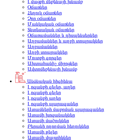
Լվացքի մեքենայի խնամք
Օճառներ
Հեղուկ օճառներ
Չոր օճառներ
Մանկական օճառներ
Տնտեսական օճառներ
Օճառամաններ և դիսպենսերներ
Աղբամաններ և աղբի տոպրակներ
Աղբամաններ
Աղբի տոպրակներ
Մուտքի գորգեր
Ախտահանիչ միջոցներ
Ավտոմեքենայի խնամք
Անձնական հիգիենա
Լոգանքի գելեր, աղեր
Լոգանքի գելեր
Լոգանքի աղեր
Լոգանքի պարագաներ
Ատամների մաքրման պարագաներ
Ատամի խոզանակներ
Ատամի մածուկներ
Բերանի ողողման հեղուկներ
Ատամի թելեր
Ատամի փայտիկներ