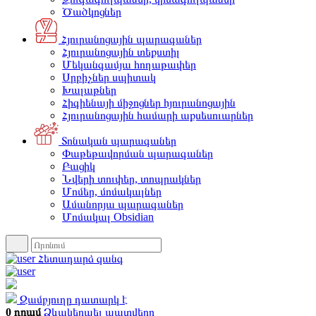
Ծածկոցներ
Հյուրանոցային պարագաներ
Հյուրանոցային տեքստիլ
Մեկանգամյա հողաթափեր
Սրբիչներ սպիտակ
Խալաթներ
Հիգիենայի միջոցներ հյուրանոցային
Հյուրանոցային համարի աքսեսուարներ
Տոնական պարագաներ
Փաթեթավորման պարագաներ
Բացիկ
Նվերի տուփեր, տոպրակներ
Մոմեր, մոմակալներ
Ամանորյա պարագաներ
Մոմակալ Obsidian
Հետադարձ զանգ
Զամբյուղը դատարկ է
0 դրամ
Ձևակերպել պատվերը