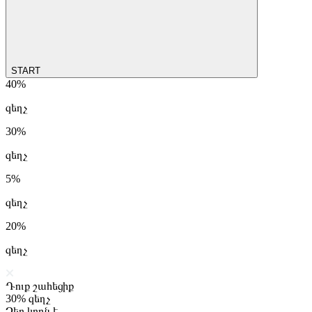
START
40%
զեղչ
30%
զեղչ
5%
զեղչ
20%
զեղչ
Դուք շահեցիք
30%
զեղչ
Ձեր կոդն է