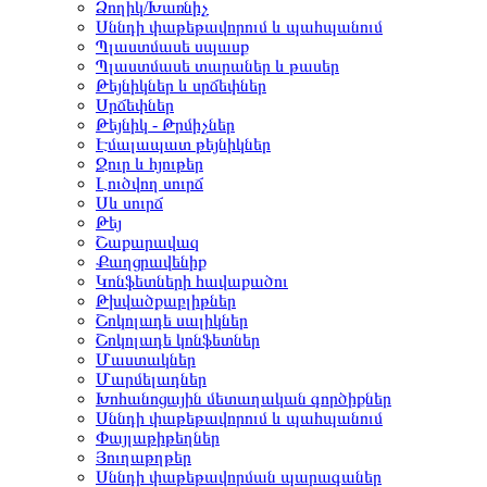
Ձողիկ/Խառնիչ
Սննդի փաթեթավորում և պահպանում
Պլաստմասե սպասք
Պլաստմասե տարաներ և թասեր
Թեյնիկներ և սրճեփներ
Սրճեփներ
Թեյնիկ - Թրմիչներ
Էմալապատ թեյնիկներ
Ջուր և հյութեր
Լուծվող սուրճ
Սև սուրճ
Թեյ
Շաքարավազ
Քաղցրավենիք
Կոնֆետների հավաքածու
Թխվածքաբլիթներ
Շոկոլադե սալիկներ
Շոկոլադե կոնֆետներ
Մաստակներ
Մարմելադներ
Խոհանոցային մետաղական գործիքներ
Սննդի փաթեթավորում և պահպանում
Փայլաթիթեղներ
Յուղաթղթեր
Սննդի փաթեթավորման պարագաներ