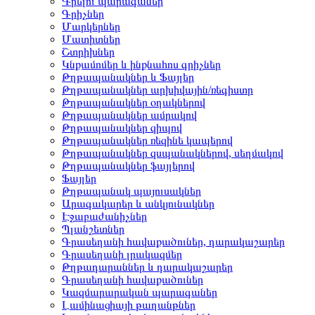
Գրելու պարագաներ
Գրիչներ
Մարկերներ
Մատիտներ
Շտրիխներ
Կնքամոմեր և ինքնահոս գրիչներ
Թղթապանակներ և Ֆայլեր
Թղթապանակներ արխիվային/ռեգիստր
Թղթապանակներ օղակներով
Թղթապանակներ ամրակով
Թղթապանակներ զիպով
Թղթապանակներ ռեզինե կապերով
Թղթապանակներ զսպանակներով, սեղմակով
Թղթապանակներ ֆայլերով
Ֆայլեր
Թղթապանակ պայուսակներ
Արագակարեր և անկյունակներ
Էջաբաժանիչներ
Պլանշետներ
Գրասեղանի հավաքածուներ, դարակաշարեր
Գրասեղանի լրակազմեր
Թղթադարաններ և դարակաշարեր
Գրասեղանի հավաքածուներ
Կազմարարական պարագաներ
Լամինացիայի թաղանթներ