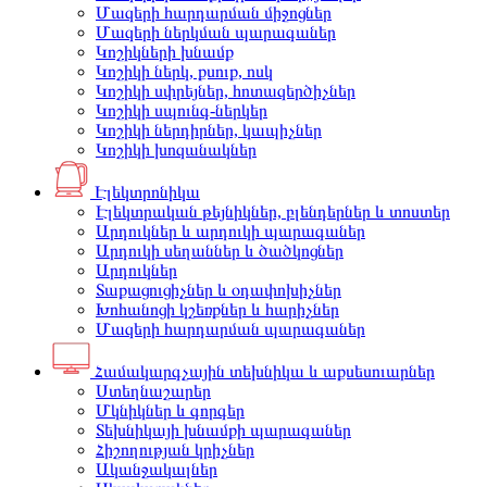
Մազերի հարդարման միջոցներ
Մազերի ներկման պարագաներ
Կոշիկների խնամք
Կոշիկի ներկ, քսուք, ոսկ
Կոշիկի սփրեյներ, հոտազերծիչներ
Կոշիկի սպունգ-ներկեր
Կոշիկի ներդիրներ, կապիչներ
Կոշիկի խոզանակներ
Էլեկտրոնիկա
Էլեկտրական թեյնիկներ, բլենդերներ և տոստեր
Արդուկներ և արդուկի պարագաներ
Արդուկի սեղաններ և ծածկոցներ
Արդուկներ
Տաքացուցիչներ և օդափոխիչներ
Խոհանոցի կշեռքներ և հարիչներ
Մազերի հարդարման պարագաներ
Համակարգչային տեխնիկա և աքսեսուարներ
Ստեղնաշարեր
Մկնիկներ և գորգեր
Տեխնիկայի խնամքի պարագաներ
Հիշողության կրիչներ
Ականջակալներ