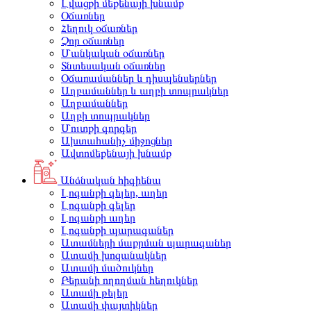
Լվացքի մեքենայի խնամք
Օճառներ
Հեղուկ օճառներ
Չոր օճառներ
Մանկական օճառներ
Տնտեսական օճառներ
Օճառամաններ և դիսպենսերներ
Աղբամաններ և աղբի տոպրակներ
Աղբամաններ
Աղբի տոպրակներ
Մուտքի գորգեր
Ախտահանիչ միջոցներ
Ավտոմեքենայի խնամք
Անձնական հիգիենա
Լոգանքի գելեր, աղեր
Լոգանքի գելեր
Լոգանքի աղեր
Լոգանքի պարագաներ
Ատամների մաքրման պարագաներ
Ատամի խոզանակներ
Ատամի մածուկներ
Բերանի ողողման հեղուկներ
Ատամի թելեր
Ատամի փայտիկներ