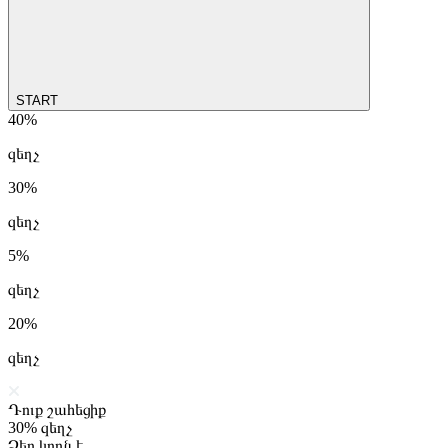
START
40%
զեղչ
30%
զեղչ
5%
զեղչ
20%
զեղչ
Դուք շահեցիք
30%
զեղչ
Ձեր կոդն է