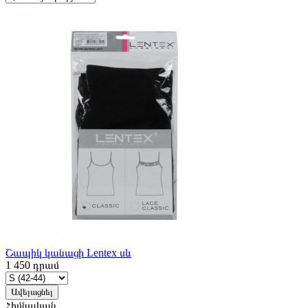
Շապիկ կանացի Lentex սև
1 450
դրամ
Ավելացնել
Հիմնական