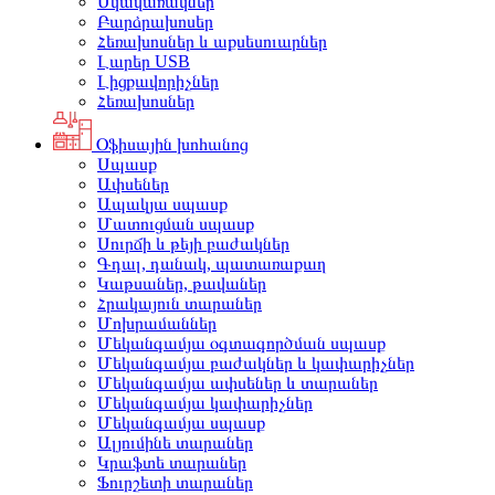
Սկավառակներ
Բարձրախոսեր
Հեռախոսներ և աքսեսուարներ
Լարեր USB
Լիցքավորիչներ
Հեռախոսներ
Օֆիսային խոհանոց
Սպասք
Ափսեներ
Ապակյա սպասք
Մատուցման սպասք
Սուրճի և թեյի բաժակներ
Գդալ, դանակ, պատառաքաղ
Կաթսաներ, թավաներ
Հրակայուն տարաներ
Մոխրամաններ
Մեկանգամյա օգտագործման սպասք
Մեկանգամյա բաժակներ և կափարիչներ
Մեկանգամյա ափսեներ և տարաներ
Մեկանգամյա կափարիչներ
Մեկանգամյա սպասք
Ալյումինե տարաներ
Կրաֆտե տարաներ
Ֆուրշետի տարաներ