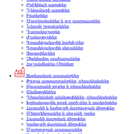
Բրիֆինգի աթոռներ
Ղեկավարի աթոռներ
Ինտերիեր
Ծաղկամաններ և այլ պարագաներ
Նկարի շրջանակներ
Դարակաշարեր
Ժամացույցներ
Գրասենյակային կախիչներ
Գրասենյակային սեղաններ
Ցուցափեղկեր
Չհրկիզվող պահարաններ
Հուշանվերներ Obsidian
Տնտեսական ապրանքներ
Թղթյա արտադրանքներ, դիսպենսերներ
Զուգարանի թղթեր և դիսպենսերներ
Անձեռոցիկներ
Դիսպենսերի անձեռոցիկներ, դիսպենսերներ
Խոհանոցային թղթե սրբիչներ և տակդիրներ
Հատակի և կահույքի մաքրության միջոցներ
Միկրոֆիբրաներ և սեղանի շորեր
Հատակի մաքրման միջոցներ
Կահույքի մաքրման միջոցներ
Մաքրության պարագաներ