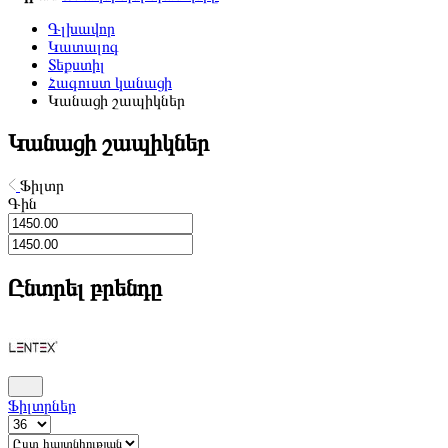
Գլխավոր
Կատալոգ
Տեքստիլ
Հագուստ կանացի
Կանացի շապիկներ
Կանացի շապիկներ
Ֆիլտր
Գին
Ընտրել բրենդը
Ֆիլտրներ