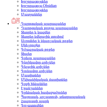
Խոշորացույցներ
Խոշորացույց Obsidian
Խոշորացույցներ
Մատյաններ
Դպրոցական պարագաներ
Դպրոցական թղթյա պարագաներ
Տետրեր և կազմեր
Տետրեր նվերային տուփով
Ալբոմներ և նկարչական թղթեր
Սկեչբուքեր
Գծագրական թղթեր
Տիպեր
Գրելու պարագաներ
Գնդիկավոր գրիչներ
Գելային գրիչներ
Գունավոր գրիչներ
Մատիտներ
Մեխանիկական մատիտներ
Գրքի հենակներ
Էջանշաններ
Գրենական հավաքածուներ
Պայուսակ, գրչատուփ, տետրապանակ
Հագուստի պարկ
Գրչատուփեր