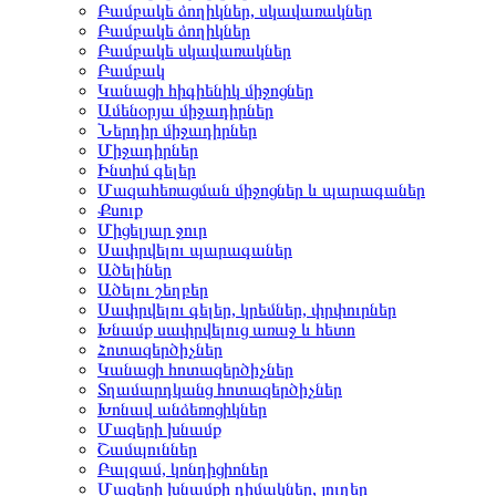
Բամբակե ձողիկներ, սկավառակներ
Բամբակե ձողիկներ
Բամբակե սկավառակներ
Բամբակ
Կանացի հիգիենիկ միջոցներ
Ամենօրյա միջադիրներ
Ներդիր միջադիրներ
Միջադիրներ
Ինտիմ գելեր
Մազահեռացման միջոցներ և պարագաներ
Քսուք
Միցելյար ջուր
Սափրվելու պարագաներ
Ածելիներ
Ածելու շեղբեր
Սափրվելու գելեր, կրեմներ, փրփուրներ
Խնամք սափրվելուց առաջ և հետո
Հոտազերծիչներ
Կանացի հոտազերծիչներ
Տղամարդկանց հոտազերծիչներ
Խոնավ անձեռոցիկներ
Մազերի խնամք
Շամպուններ
Բալզամ, կոնդիցիոներ
Մազերի խնամքի դիմակներ, յուղեր