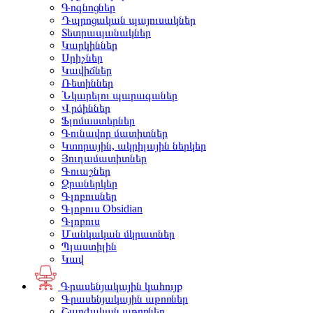
Գոգնոցներ
Դպրոցական պայուսակներ
Տետրապանակներ
Կարկիններ
Սրիչներ
Կավիճներ
Ռետիններ
Նկարելու պարագաներ
Վրձիններ
Ֆլոմաստերներ
Գունավոր մատիտներ
Կտորային, ակրիլային ներկեր
Յուղամատիտներ
Գուաշներ
Ջրաներկեր
Գլոբուսներ
Գլոբուս Obsidian
Գլոբուս
Մանկական մկրատներ
Պլաստիլին
Կավ
Գրասենյակային կահույք
Գրասենյակային աթոռներ
Շարժական աթոռներ