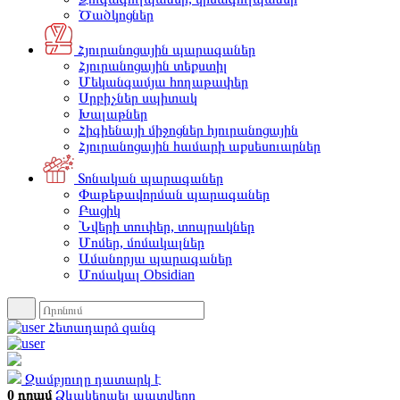
Ծածկոցներ
Հյուրանոցային պարագաներ
Հյուրանոցային տեքստիլ
Մեկանգամյա հողաթափեր
Սրբիչներ սպիտակ
Խալաթներ
Հիգիենայի միջոցներ հյուրանոցային
Հյուրանոցային համարի աքսեսուարներ
Տոնական պարագաներ
Փաթեթավորման պարագաներ
Բացիկ
Նվերի տուփեր, տոպրակներ
Մոմեր, մոմակալներ
Ամանորյա պարագաներ
Մոմակալ Obsidian
Հետադարձ զանգ
Զամբյուղը դատարկ է
0 դրամ
Ձևակերպել պատվերը