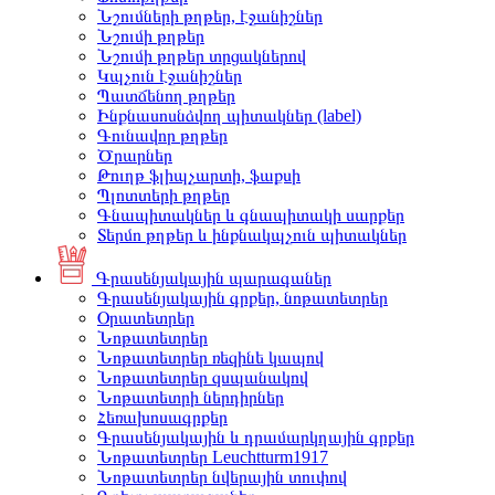
Նշումների թղթեր, էջանիշներ
Նշումի թղթեր
Նշումի թղթեր տրցակներով
Կպչուն էջանիշներ
Պատճենող թղթեր
Ինքնասոսնձվող պիտակներ (label)
Գունավոր թղթեր
Ծրարներ
Թուղթ ֆլիպչարտի, ֆաքսի
Պլոտտերի թղթեր
Գնապիտակներ և գնապիտակի սարքեր
Տերմո թղթեր և ինքնակպչուն պիտակներ
Գրասենյակային պարագաներ
Գրասենյակային գրքեր, նոթատետրեր
Օրատետրեր
Նոթատետրեր
Նոթատետրեր ռեզինե կապով
Նոթատետրեր զսպանակով
Նոթատետրի ներդիրներ
Հեռախոսագրքեր
Գրասենյակային և դրամարկղային գրքեր
Նոթատետրեր Leuchtturm1917
Նոթատետրեր նվերային տուփով