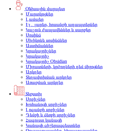
Օֆիսային վարպետ
Մարտկոցներ
Լամպեր
Էլ․ լարեր, հոսանքի ադապտերներ
Կպչուն ժապավեններ և սարքեր
Սոսինձ
Սիլիկոնե սոսինձներ
Աստիճաններ
Կրակայրիչներ
Կրակայրիչ
Կրակայրիչ Obsidian
Միջատների, կրծողների դեմ միջոցներ
Արկղեր
Տեղափոխման արկղեր
Առաքման արկղեր
Տեքստիլ
Սրբիչներ
Խոհանոցի սրբիչներ
Լոգանքի սրբիչներ
Դեմքի և ձեռքի սրբիչներ
Հագուստ կանացի
Կանացի գիշերազգեստներ
Զուգագուլպաներ, կիսագուլպաներ