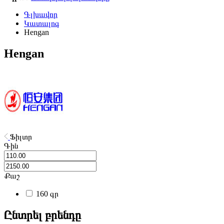
Գլխավոր
Կատալոգ
Hengan
Hengan
Ֆիլտր
Գին
Քաշ
160 գր
Ընտրել բրենդը