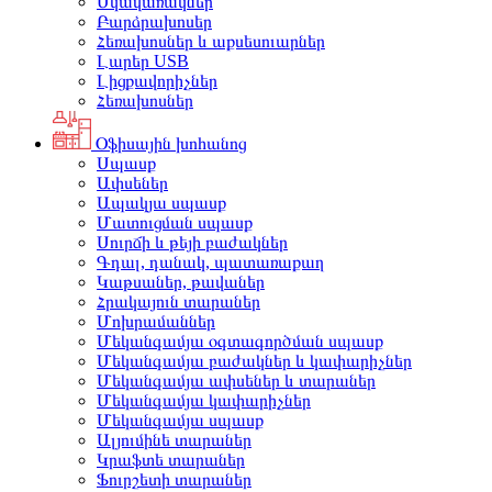
Սկավառակներ
Բարձրախոսեր
Հեռախոսներ և աքսեսուարներ
Լարեր USB
Լիցքավորիչներ
Հեռախոսներ
Օֆիսային խոհանոց
Սպասք
Ափսեներ
Ապակյա սպասք
Մատուցման սպասք
Սուրճի և թեյի բաժակներ
Գդալ, դանակ, պատառաքաղ
Կաթսաներ, թավաներ
Հրակայուն տարաներ
Մոխրամաններ
Մեկանգամյա օգտագործման սպասք
Մեկանգամյա բաժակներ և կափարիչներ
Մեկանգամյա ափսեներ և տարաներ
Մեկանգամյա կափարիչներ
Մեկանգամյա սպասք
Ալյումինե տարաներ
Կրաֆտե տարաներ
Ֆուրշետի տարաներ