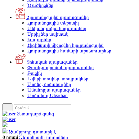
Ծածկոցներ
Հյուրանոցային պարագաներ
Հյուրանոցային տեքստիլ
Մեկանգամյա հողաթափեր
Սրբիչներ սպիտակ
Խալաթներ
Հիգիենայի միջոցներ հյուրանոցային
Հյուրանոցային համարի աքսեսուարներ
Տոնական պարագաներ
Փաթեթավորման պարագաներ
Բացիկ
Նվերի տուփեր, տոպրակներ
Մոմեր, մոմակալներ
Ամանորյա պարագաներ
Մոմակալ Obsidian
Հետադարձ զանգ
Զամբյուղը դատարկ է
0 դրամ
Ձևակերպել պատվերը