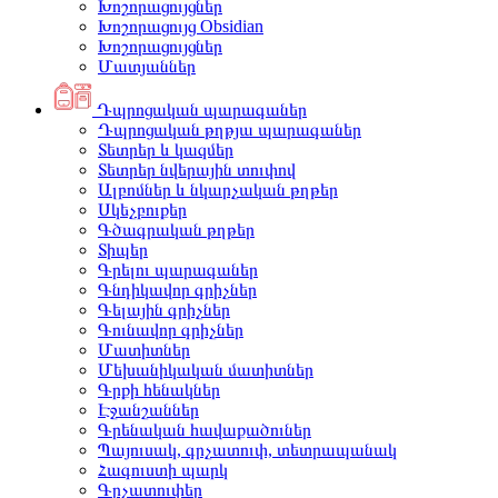
Խոշորացույցներ
Խոշորացույց Obsidian
Խոշորացույցներ
Մատյաններ
Դպրոցական պարագաներ
Դպրոցական թղթյա պարագաներ
Տետրեր և կազմեր
Տետրեր նվերային տուփով
Ալբոմներ և նկարչական թղթեր
Սկեչբուքեր
Գծագրական թղթեր
Տիպեր
Գրելու պարագաներ
Գնդիկավոր գրիչներ
Գելային գրիչներ
Գունավոր գրիչներ
Մատիտներ
Մեխանիկական մատիտներ
Գրքի հենակներ
Էջանշաններ
Գրենական հավաքածուներ
Պայուսակ, գրչատուփ, տետրապանակ
Հագուստի պարկ
Գրչատուփեր