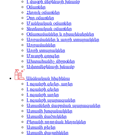
Լվացքի մեքենայի խնամք
Օճառներ
Հեղուկ օճառներ
Չոր օճառներ
Մանկական օճառներ
Տնտեսական օճառներ
Օճառամաններ և դիսպենսերներ
Աղբամաններ և աղբի տոպրակներ
Աղբամաններ
Աղբի տոպրակներ
Մուտքի գորգեր
Ախտահանիչ միջոցներ
Ավտոմեքենայի խնամք
Անձնական հիգիենա
Լոգանքի գելեր, աղեր
Լոգանքի գելեր
Լոգանքի աղեր
Լոգանքի պարագաներ
Ատամների մաքրման պարագաներ
Ատամի խոզանակներ
Ատամի մածուկներ
Բերանի ողողման հեղուկներ
Ատամի թելեր
Ատամի փայտիկներ