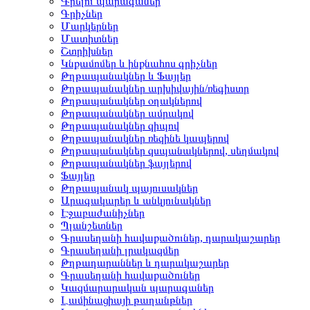
Գրելու պարագաներ
Գրիչներ
Մարկերներ
Մատիտներ
Շտրիխներ
Կնքամոմեր և ինքնահոս գրիչներ
Թղթապանակներ և Ֆայլեր
Թղթապանակներ արխիվային/ռեգիստր
Թղթապանակներ օղակներով
Թղթապանակներ ամրակով
Թղթապանակներ զիպով
Թղթապանակներ ռեզինե կապերով
Թղթապանակներ զսպանակներով, սեղմակով
Թղթապանակներ ֆայլերով
Ֆայլեր
Թղթապանակ պայուսակներ
Արագակարեր և անկյունակներ
Էջաբաժանիչներ
Պլանշետներ
Գրասեղանի հավաքածուներ, դարակաշարեր
Գրասեղանի լրակազմեր
Թղթադարաններ և դարակաշարեր
Գրասեղանի հավաքածուներ
Կազմարարական պարագաներ
Լամինացիայի թաղանթներ