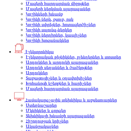
Մազերի հարդարման միջոցներ
Մազերի ներկման պարագաներ
Կոշիկների խնամք
Կոշիկի ներկ, քսուք, ոսկ
Կոշիկի սփրեյներ, հոտազերծիչներ
Կոշիկի սպունգ-ներկեր
Կոշիկի ներդիրներ, կապիչներ
Կոշիկի խոզանակներ
Էլեկտրոնիկա
Էլեկտրական թեյնիկներ, բլենդերներ և տոստեր
Արդուկներ և արդուկի պարագաներ
Արդուկի սեղաններ և ծածկոցներ
Արդուկներ
Տաքացուցիչներ և օդափոխիչներ
Խոհանոցի կշեռքներ և հարիչներ
Մազերի հարդարման պարագաներ
Համակարգչային տեխնիկա և աքսեսուարներ
Ստեղնաշարեր
Մկնիկներ և գորգեր
Տեխնիկայի խնամքի պարագաներ
Հիշողության կրիչներ
Ականջակալներ