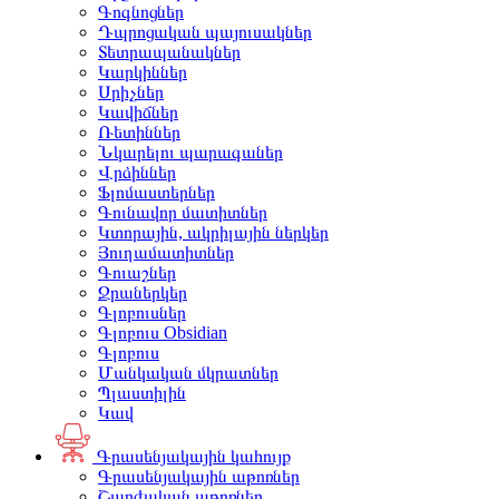
Գոգնոցներ
Դպրոցական պայուսակներ
Տետրապանակներ
Կարկիններ
Սրիչներ
Կավիճներ
Ռետիններ
Նկարելու պարագաներ
Վրձիններ
Ֆլոմաստերներ
Գունավոր մատիտներ
Կտորային, ակրիլային ներկեր
Յուղամատիտներ
Գուաշներ
Ջրաներկեր
Գլոբուսներ
Գլոբուս Obsidian
Գլոբուս
Մանկական մկրատներ
Պլաստիլին
Կավ
Գրասենյակային կահույք
Գրասենյակային աթոռներ
Շարժական աթոռներ