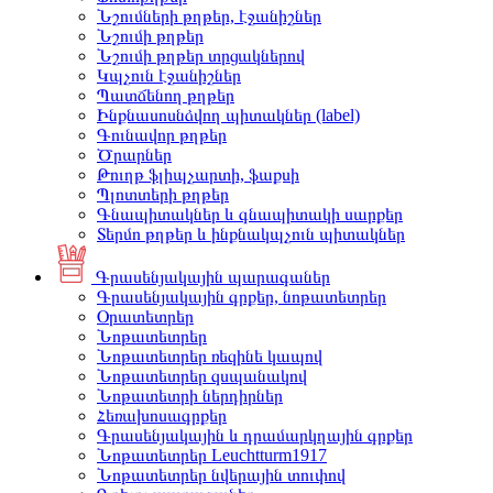
Նշումների թղթեր, էջանիշներ
Նշումի թղթեր
Նշումի թղթեր տրցակներով
Կպչուն էջանիշներ
Պատճենող թղթեր
Ինքնասոսնձվող պիտակներ (label)
Գունավոր թղթեր
Ծրարներ
Թուղթ ֆլիպչարտի, ֆաքսի
Պլոտտերի թղթեր
Գնապիտակներ և գնապիտակի սարքեր
Տերմո թղթեր և ինքնակպչուն պիտակներ
Գրասենյակային պարագաներ
Գրասենյակային գրքեր, նոթատետրեր
Օրատետրեր
Նոթատետրեր
Նոթատետրեր ռեզինե կապով
Նոթատետրեր զսպանակով
Նոթատետրի ներդիրներ
Հեռախոսագրքեր
Գրասենյակային և դրամարկղային գրքեր
Նոթատետրեր Leuchtturm1917
Նոթատետրեր նվերային տուփով