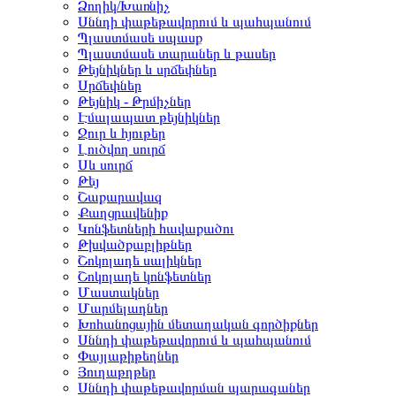
Ձողիկ/Խառնիչ
Սննդի փաթեթավորում և պահպանում
Պլաստմասե սպասք
Պլաստմասե տարաներ և թասեր
Թեյնիկներ և սրճեփներ
Սրճեփներ
Թեյնիկ - Թրմիչներ
Էմալապատ թեյնիկներ
Ջուր և հյութեր
Լուծվող սուրճ
Սև սուրճ
Թեյ
Շաքարավազ
Քաղցրավենիք
Կոնֆետների հավաքածու
Թխվածքաբլիթներ
Շոկոլադե սալիկներ
Շոկոլադե կոնֆետներ
Մաստակներ
Մարմելադներ
Խոհանոցային մետաղական գործիքներ
Սննդի փաթեթավորում և պահպանում
Փայլաթիթեղներ
Յուղաթղթեր
Սննդի փաթեթավորման պարագաներ