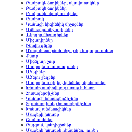
Բամբակե ձողիկներ, սկավառակներ
Բամբակե ձողիկներ
Բամբակե սկավառակներ
Բամբակ
Կանացի հիգիենիկ միջոցներ
Ամենօրյա միջադիրներ
Ներդիր միջադիրներ
Միջադիրներ
Ինտիմ գելեր
Մազահեռացման միջոցներ և պարագաներ
Քսուք
Միցելյար ջուր
Սափրվելու պարագաներ
Ածելիներ
Ածելու շեղբեր
Սափրվելու գելեր, կրեմներ, փրփուրներ
Խնամք սափրվելուց առաջ և հետո
Հոտազերծիչներ
Կանացի հոտազերծիչներ
Տղամարդկանց հոտազերծիչներ
Խոնավ անձեռոցիկներ
Մազերի խնամք
Շամպուններ
Բալզամ, կոնդիցիոներ
Մազերի խնամքի դիմակներ, յուղեր