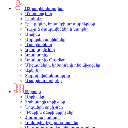
Օֆիսային վարպետ
Մարտկոցներ
Լամպեր
Էլ․ լարեր, հոսանքի ադապտերներ
Կպչուն ժապավեններ և սարքեր
Սոսինձ
Սիլիկոնե սոսինձներ
Աստիճաններ
Կրակայրիչներ
Կրակայրիչ
Կրակայրիչ Obsidian
Միջատների, կրծողների դեմ միջոցներ
Արկղեր
Տեղափոխման արկղեր
Առաքման արկղեր
Տեքստիլ
Սրբիչներ
Խոհանոցի սրբիչներ
Լոգանքի սրբիչներ
Դեմքի և ձեռքի սրբիչներ
Հագուստ կանացի
Կանացի գիշերազգեստներ
Զուգագուլպաներ, կիսագուլպաներ