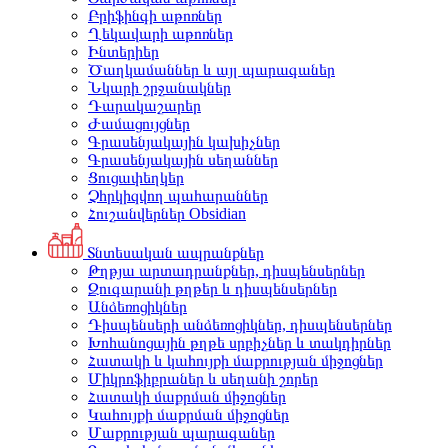
Բրիֆինգի աթոռներ
Ղեկավարի աթոռներ
Ինտերիեր
Ծաղկամաններ և այլ պարագաներ
Նկարի շրջանակներ
Դարակաշարեր
Ժամացույցներ
Գրասենյակային կախիչներ
Գրասենյակային սեղաններ
Ցուցափեղկեր
Չհրկիզվող պահարաններ
Հուշանվերներ Obsidian
Տնտեսական ապրանքներ
Թղթյա արտադրանքներ, դիսպենսերներ
Զուգարանի թղթեր և դիսպենսերներ
Անձեռոցիկներ
Դիսպենսերի անձեռոցիկներ, դիսպենսերներ
Խոհանոցային թղթե սրբիչներ և տակդիրներ
Հատակի և կահույքի մաքրության միջոցներ
Միկրոֆիբրաներ և սեղանի շորեր
Հատակի մաքրման միջոցներ
Կահույքի մաքրման միջոցներ
Մաքրության պարագաներ