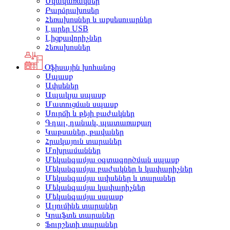
Սկավառակներ
Բարձրախոսեր
Հեռախոսներ և աքսեսուարներ
Լարեր USB
Լիցքավորիչներ
Հեռախոսներ
Օֆիսային խոհանոց
Սպասք
Ափսեներ
Ապակյա սպասք
Մատուցման սպասք
Սուրճի և թեյի բաժակներ
Գդալ, դանակ, պատառաքաղ
Կաթսաներ, թավաներ
Հրակայուն տարաներ
Մոխրամաններ
Մեկանգամյա օգտագործման սպասք
Մեկանգամյա բաժակներ և կափարիչներ
Մեկանգամյա ափսեներ և տարաներ
Մեկանգամյա կափարիչներ
Մեկանգամյա սպասք
Ալյումինե տարաներ
Կրաֆտե տարաներ
Ֆուրշետի տարաներ