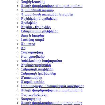
Ձողիկ/Խառնիչ
Սննդի փաթեթավորում և պահպանում
Պլաստմասե սպասք
Պլաստմասե տարաներ և թասեր
Թեյնիկներ և սրճեփներ
Սրճեփներ
Թեյնիկ - Թրմիչներ
Էմալապատ թեյնիկներ
Ջուր և հյութեր
Լուծվող սուրճ
Սև սուրճ
Թեյ
Շաքարավազ
Քաղցրավենիք
Կոնֆետների հավաքածու
Թխվածքաբլիթներ
Շոկոլադե սալիկներ
Շոկոլադե կոնֆետներ
Մաստակներ
Մարմելադներ
Խոհանոցային մետաղական գործիքներ
Սննդի փաթեթավորում և պահպանում
Փայլաթիթեղներ
Յուղաթղթեր
Սննդի փաթեթավորման պարագաներ