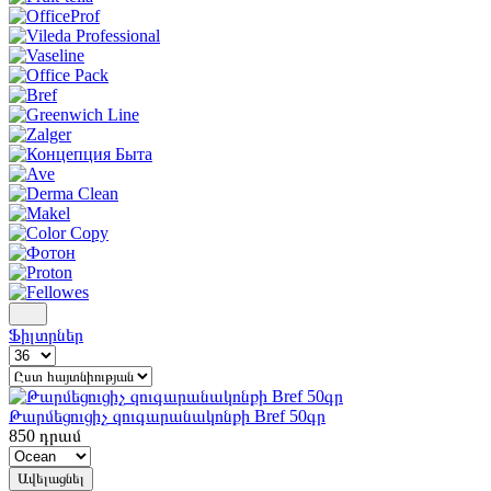
Ֆիլտրներ
Թարմեցուցիչ զուգարանակոնքի Bref 50գր
850
դրամ
Ավելացնել