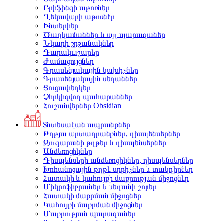
Բրիֆինգի աթոռներ
Ղեկավարի աթոռներ
Ինտերիեր
Ծաղկամաններ և այլ պարագաներ
Նկարի շրջանակներ
Դարակաշարեր
Ժամացույցներ
Գրասենյակային կախիչներ
Գրասենյակային սեղաններ
Ցուցափեղկեր
Չհրկիզվող պահարաններ
Հուշանվերներ Obsidian
Տնտեսական ապրանքներ
Թղթյա արտադրանքներ, դիսպենսերներ
Զուգարանի թղթեր և դիսպենսերներ
Անձեռոցիկներ
Դիսպենսերի անձեռոցիկներ, դիսպենսերներ
Խոհանոցային թղթե սրբիչներ և տակդիրներ
Հատակի և կահույքի մաքրության միջոցներ
Միկրոֆիբրաներ և սեղանի շորեր
Հատակի մաքրման միջոցներ
Կահույքի մաքրման միջոցներ
Մաքրության պարագաներ