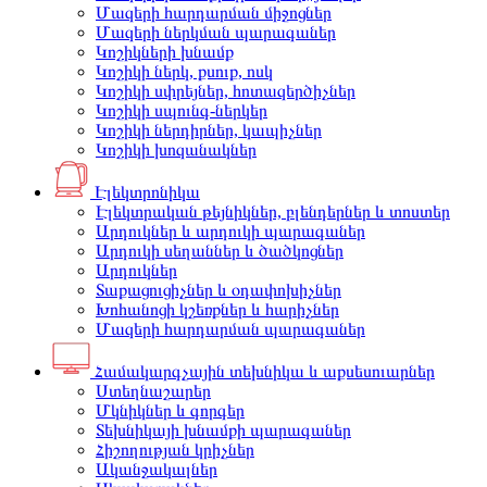
Մազերի հարդարման միջոցներ
Մազերի ներկման պարագաներ
Կոշիկների խնամք
Կոշիկի ներկ, քսուք, ոսկ
Կոշիկի սփրեյներ, հոտազերծիչներ
Կոշիկի սպունգ-ներկեր
Կոշիկի ներդիրներ, կապիչներ
Կոշիկի խոզանակներ
Էլեկտրոնիկա
Էլեկտրական թեյնիկներ, բլենդերներ և տոստեր
Արդուկներ և արդուկի պարագաներ
Արդուկի սեղաններ և ծածկոցներ
Արդուկներ
Տաքացուցիչներ և օդափոխիչներ
Խոհանոցի կշեռքներ և հարիչներ
Մազերի հարդարման պարագաներ
Համակարգչային տեխնիկա և աքսեսուարներ
Ստեղնաշարեր
Մկնիկներ և գորգեր
Տեխնիկայի խնամքի պարագաներ
Հիշողության կրիչներ
Ականջակալներ