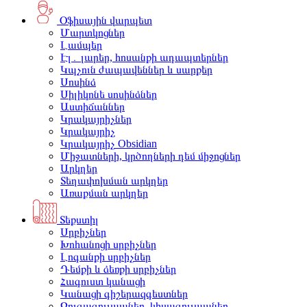
Օֆիսային վարպետ
Մարտկոցներ
Լամպեր
Էլ․ լարեր, հոսանքի ադապտերներ
Կպչուն ժապավեններ և սարքեր
Սոսինձ
Սիլիկոնե սոսինձներ
Աստիճաններ
Կրակայրիչներ
Կրակայրիչ
Կրակայրիչ Obsidian
Միջատների, կրծողների դեմ միջոցներ
Արկղեր
Տեղափոխման արկղեր
Առաքման արկղեր
Տեքստիլ
Սրբիչներ
Խոհանոցի սրբիչներ
Լոգանքի սրբիչներ
Դեմքի և ձեռքի սրբիչներ
Հագուստ կանացի
Կանացի գիշերազգեստներ
Զուգագուլպաներ, կիսագուլպաներ