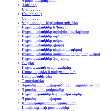
Գրելու պարագաներ
Գրիչներ
Մարկերներ
Մատիտներ
Շտրիխներ
Կնքամոմեր և ինքնահոս գրիչներ
Թղթապանակներ և Ֆայլեր
Թղթապանակներ արխիվային/ռեգիստր
Թղթապանակներ օղակներով
Թղթապանակներ ամրակով
Թղթապանակներ զիպով
Թղթապանակներ ռեզինե կապերով
Թղթապանակներ զսպանակներով, սեղմակով
Թղթապանակներ ֆայլերով
Ֆայլեր
Թղթապանակ պայուսակներ
Արագակարեր և անկյունակներ
Էջաբաժանիչներ
Պլանշետներ
Գրասեղանի հավաքածուներ, դարակաշարեր
Գրասեղանի լրակազմեր
Թղթադարաններ և դարակաշարեր
Գրասեղանի հավաքածուներ
Կազմարարական պարագաներ
Լամինացիայի թաղանթներ