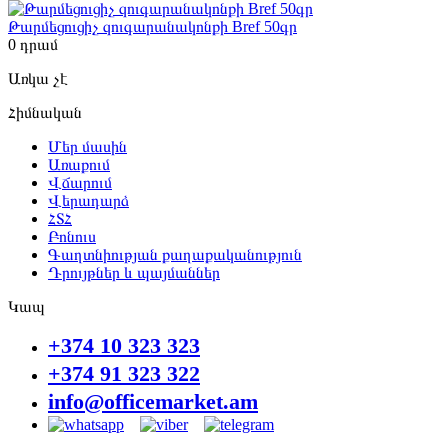
Թարմեցուցիչ զուգարանակոնքի Bref 50գր
0
դրամ
Առկա չէ
Հիմնական
Մեր մասին
Առաքում
Վճարում
Վերադարձ
ՀՏՀ
Բոնուս
Գաղտնիության քաղաքականություն
Դրույթներ և պայմաններ
Կապ
+374 10 323 323
+374 91 323 322
info@officemarket.am