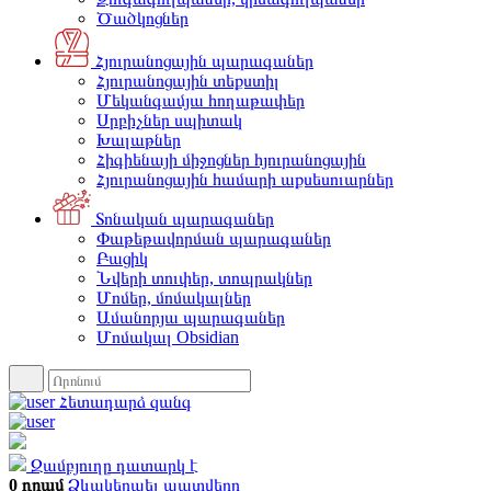
Ծածկոցներ
Հյուրանոցային պարագաներ
Հյուրանոցային տեքստիլ
Մեկանգամյա հողաթափեր
Սրբիչներ սպիտակ
Խալաթներ
Հիգիենայի միջոցներ հյուրանոցային
Հյուրանոցային համարի աքսեսուարներ
Տոնական պարագաներ
Փաթեթավորման պարագաներ
Բացիկ
Նվերի տուփեր, տոպրակներ
Մոմեր, մոմակալներ
Ամանորյա պարագաներ
Մոմակալ Obsidian
Հետադարձ զանգ
Զամբյուղը դատարկ է
0 դրամ
Ձևակերպել պատվերը