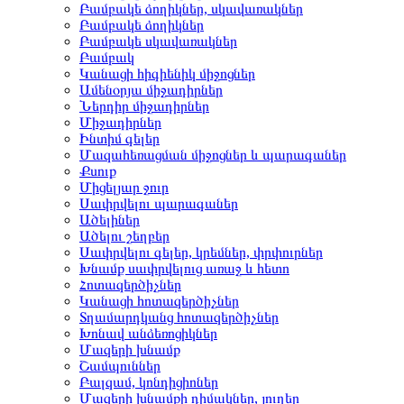
Բամբակե ձողիկներ, սկավառակներ
Բամբակե ձողիկներ
Բամբակե սկավառակներ
Բամբակ
Կանացի հիգիենիկ միջոցներ
Ամենօրյա միջադիրներ
Ներդիր միջադիրներ
Միջադիրներ
Ինտիմ գելեր
Մազահեռացման միջոցներ և պարագաներ
Քսուք
Միցելյար ջուր
Սափրվելու պարագաներ
Ածելիներ
Ածելու շեղբեր
Սափրվելու գելեր, կրեմներ, փրփուրներ
Խնամք սափրվելուց առաջ և հետո
Հոտազերծիչներ
Կանացի հոտազերծիչներ
Տղամարդկանց հոտազերծիչներ
Խոնավ անձեռոցիկներ
Մազերի խնամք
Շամպուններ
Բալզամ, կոնդիցիոներ
Մազերի խնամքի դիմակներ, յուղեր