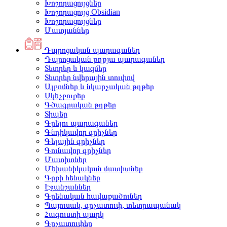
Խոշորացույցներ
Խոշորացույց Obsidian
Խոշորացույցներ
Մատյաններ
Դպրոցական պարագաներ
Դպրոցական թղթյա պարագաներ
Տետրեր և կազմեր
Տետրեր նվերային տուփով
Ալբոմներ և նկարչական թղթեր
Սկեչբուքեր
Գծագրական թղթեր
Տիպեր
Գրելու պարագաներ
Գնդիկավոր գրիչներ
Գելային գրիչներ
Գունավոր գրիչներ
Մատիտներ
Մեխանիկական մատիտներ
Գրքի հենակներ
Էջանշաններ
Գրենական հավաքածուներ
Պայուսակ, գրչատուփ, տետրապանակ
Հագուստի պարկ
Գրչատուփեր