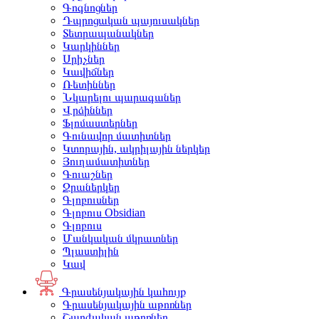
Գոգնոցներ
Դպրոցական պայուսակներ
Տետրապանակներ
Կարկիններ
Սրիչներ
Կավիճներ
Ռետիններ
Նկարելու պարագաներ
Վրձիններ
Ֆլոմաստերներ
Գունավոր մատիտներ
Կտորային, ակրիլային ներկեր
Յուղամատիտներ
Գուաշներ
Ջրաներկեր
Գլոբուսներ
Գլոբուս Obsidian
Գլոբուս
Մանկական մկրատներ
Պլաստիլին
Կավ
Գրասենյակային կահույք
Գրասենյակային աթոռներ
Շարժական աթոռներ