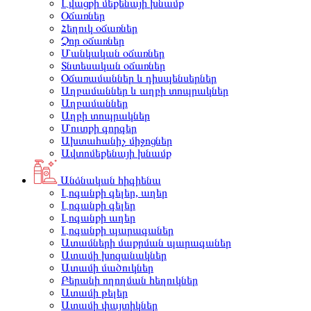
Լվացքի մեքենայի խնամք
Օճառներ
Հեղուկ օճառներ
Չոր օճառներ
Մանկական օճառներ
Տնտեսական օճառներ
Օճառամաններ և դիսպենսերներ
Աղբամաններ և աղբի տոպրակներ
Աղբամաններ
Աղբի տոպրակներ
Մուտքի գորգեր
Ախտահանիչ միջոցներ
Ավտոմեքենայի խնամք
Անձնական հիգիենա
Լոգանքի գելեր, աղեր
Լոգանքի գելեր
Լոգանքի աղեր
Լոգանքի պարագաներ
Ատամների մաքրման պարագաներ
Ատամի խոզանակներ
Ատամի մածուկներ
Բերանի ողողման հեղուկներ
Ատամի թելեր
Ատամի փայտիկներ