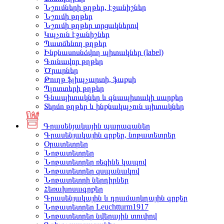
Նշումների թղթեր, էջանիշներ
Նշումի թղթեր
Նշումի թղթեր տրցակներով
Կպչուն էջանիշներ
Պատճենող թղթեր
Ինքնասոսնձվող պիտակներ (label)
Գունավոր թղթեր
Ծրարներ
Թուղթ ֆլիպչարտի, ֆաքսի
Պլոտտերի թղթեր
Գնապիտակներ և գնապիտակի սարքեր
Տերմո թղթեր և ինքնակպչուն պիտակներ
Գրասենյակային պարագաներ
Գրասենյակային գրքեր, նոթատետրեր
Օրատետրեր
Նոթատետրեր
Նոթատետրեր ռեզինե կապով
Նոթատետրեր զսպանակով
Նոթատետրի ներդիրներ
Հեռախոսագրքեր
Գրասենյակային և դրամարկղային գրքեր
Նոթատետրեր Leuchtturm1917
Նոթատետրեր նվերային տուփով