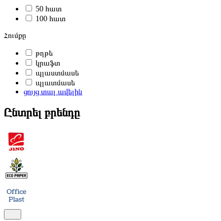
50 հատ
100 հատ
Հումքը
թղթե
կրաֆտ
պլաստմասե
պլատմասե
ցույց տալ ավելին
Ընտրել բրենդը