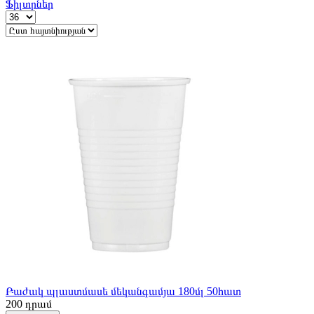
Ֆիլտրներ
Բաժակ պլաստմասե մեկանգամյա 180մլ 50հատ
200
դրամ