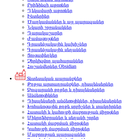
Բրիֆինգի աթոռներ
Ղեկավարի աթոռներ
Ինտերիեր
Ծաղկամաններ և այլ պարագաներ
Նկարի շրջանակներ
Դարակաշարեր
Ժամացույցներ
Գրասենյակային կախիչներ
Գրասենյակային սեղաններ
Ցուցափեղկեր
Չհրկիզվող պահարաններ
Հուշանվերներ Obsidian
Տնտեսական ապրանքներ
Թղթյա արտադրանքներ, դիսպենսերներ
Զուգարանի թղթեր և դիսպենսերներ
Անձեռոցիկներ
Դիսպենսերի անձեռոցիկներ, դիսպենսերներ
Խոհանոցային թղթե սրբիչներ և տակդիրներ
Հատակի և կահույքի մաքրության միջոցներ
Միկրոֆիբրաներ և սեղանի շորեր
Հատակի մաքրման միջոցներ
Կահույքի մաքրման միջոցներ
Մաքրության պարագաներ