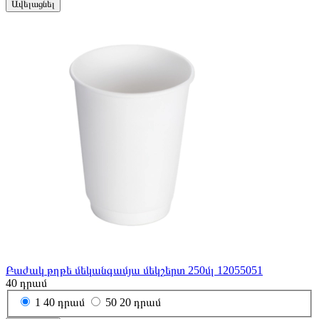
Ավելացնել
Բաժակ թղթե մեկանգամյա մեկշերտ 250մլ 12055051
40
դրամ
1
40 դրամ
50
20 դրամ