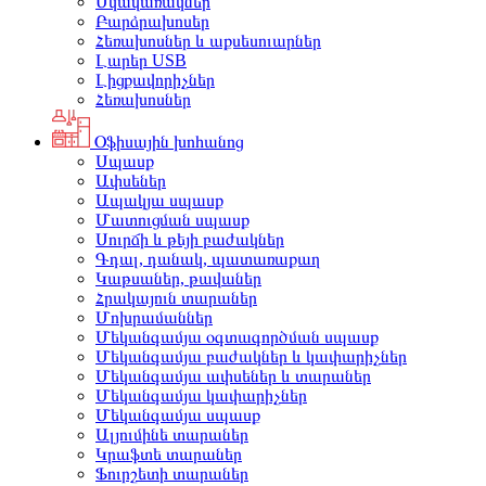
Սկավառակներ
Բարձրախոսեր
Հեռախոսներ և աքսեսուարներ
Լարեր USB
Լիցքավորիչներ
Հեռախոսներ
Օֆիսային խոհանոց
Սպասք
Ափսեներ
Ապակյա սպասք
Մատուցման սպասք
Սուրճի և թեյի բաժակներ
Գդալ, դանակ, պատառաքաղ
Կաթսաներ, թավաներ
Հրակայուն տարաներ
Մոխրամաններ
Մեկանգամյա օգտագործման սպասք
Մեկանգամյա բաժակներ և կափարիչներ
Մեկանգամյա ափսեներ և տարաներ
Մեկանգամյա կափարիչներ
Մեկանգամյա սպասք
Ալյումինե տարաներ
Կրաֆտե տարաներ
Ֆուրշետի տարաներ