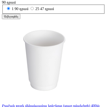
90
դրամ
1
90 դրամ
25
47 դրամ
Ավելացնել
Բաժակ թղթե մեկանգամյա երկշերտ (տաք ըմպելիքի) 400մլ