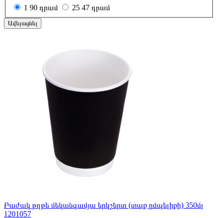
1
90 դրամ
25
47 դրամ
Ավելացնել
Բաժակ թղթե մեկանգամյա երկշերտ (տաք ըմպելիքի) 350մլ
1201057