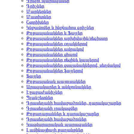
Գրելու պարագաներ
Գրիչներ
Մարկերներ
Մատիտներ
Շտրիխներ
Կնքամոմեր և ինքնահոս գրիչներ
Թղթապանակներ և Ֆայլեր
Թղթապանակներ արխիվային/ռեգիստր
Թղթապանակներ օղակներով
Թղթապանակներ ամրակով
Թղթապանակներ զիպով
Թղթապանակներ ռեզինե կապերով
Թղթապանակներ զսպանակներով, սեղմակով
Թղթապանակներ ֆայլերով
Ֆայլեր
Թղթապանակ պայուսակներ
Արագակարեր և անկյունակներ
Էջաբաժանիչներ
Պլանշետներ
Գրասեղանի հավաքածուներ, դարակաշարեր
Գրասեղանի լրակազմեր
Թղթադարաններ և դարակաշարեր
Գրասեղանի հավաքածուներ
Կազմարարական պարագաներ
Լամինացիայի թաղանթներ