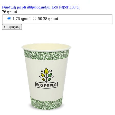
Բաժակ թղթե մեկանգամյա Eco Paper 330 մլ
76
դրամ
1
76 դրամ
50
38 դրամ
Ավելացնել