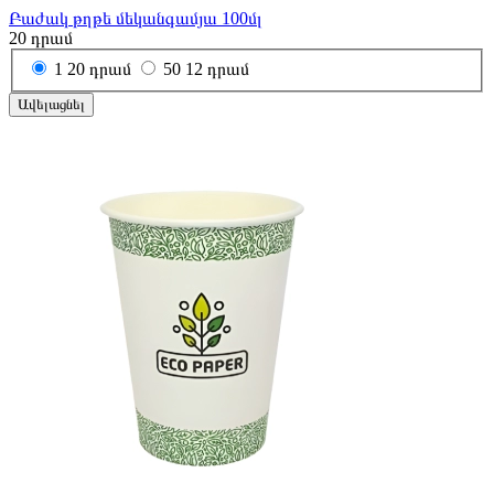
Բաժակ թղթե մեկանգամյա 100մլ
20
դրամ
1
20 դրամ
50
12 դրամ
Ավելացնել