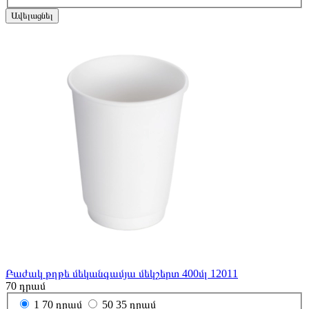
Ավելացնել
Բաժակ թղթե մեկանգամյա մեկշերտ 400մլ 12011
70
դրամ
1
70 դրամ
50
35 դրամ