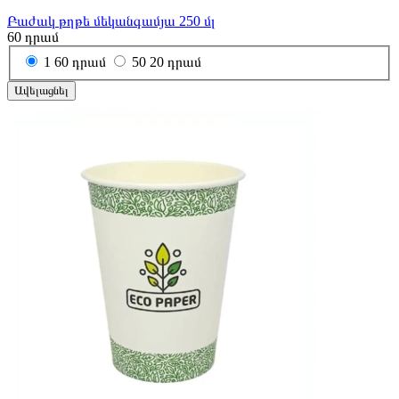
Բաժակ թղթե մեկանգամյա 250 մլ
60
դրամ
1
60 դրամ
50
20 դրամ
Ավելացնել