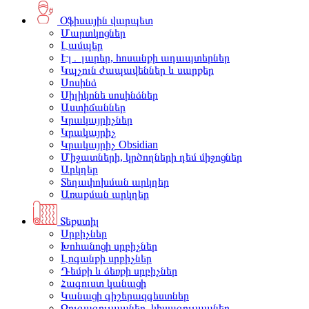
Օֆիսային վարպետ
Մարտկոցներ
Լամպեր
Էլ․ լարեր, հոսանքի ադապտերներ
Կպչուն ժապավեններ և սարքեր
Սոսինձ
Սիլիկոնե սոսինձներ
Աստիճաններ
Կրակայրիչներ
Կրակայրիչ
Կրակայրիչ Obsidian
Միջատների, կրծողների դեմ միջոցներ
Արկղեր
Տեղափոխման արկղեր
Առաքման արկղեր
Տեքստիլ
Սրբիչներ
Խոհանոցի սրբիչներ
Լոգանքի սրբիչներ
Դեմքի և ձեռքի սրբիչներ
Հագուստ կանացի
Կանացի գիշերազգեստներ
Զուգագուլպաներ, կիսագուլպաներ