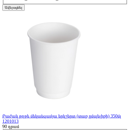
Ավելացնել
Բաժակ թղթե մեկանգամյա երկշերտ (տաք ըմպելիքի) 350մլ
1201013
90
դրամ