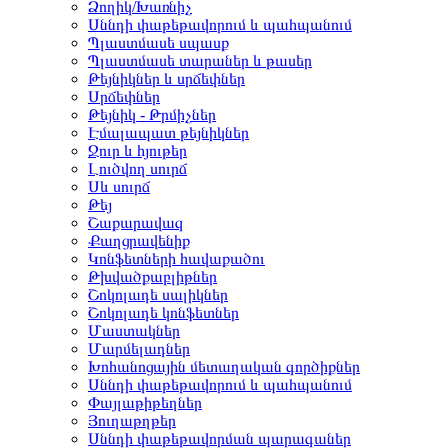
Ձողիկ/Խառնիչ
Սննդի փաթեթավորում և պահպանում
Պլաստմասե սպասք
Պլաստմասե տարաներ և թասեր
Թեյնիկներ և սրճեփներ
Սրճեփներ
Թեյնիկ - Թրմիչներ
Էմալապատ թեյնիկներ
Ջուր և հյութեր
Լուծվող սուրճ
Սև սուրճ
Թեյ
Շաքարավազ
Քաղցրավենիք
Կոնֆետների հավաքածու
Թխվածքաբլիթներ
Շոկոլադե սալիկներ
Շոկոլադե կոնֆետներ
Մաստակներ
Մարմելադներ
Խոհանոցային մետաղական գործիքներ
Սննդի փաթեթավորում և պահպանում
Փայլաթիթեղներ
Յուղաթղթեր
Սննդի փաթեթավորման պարագաներ