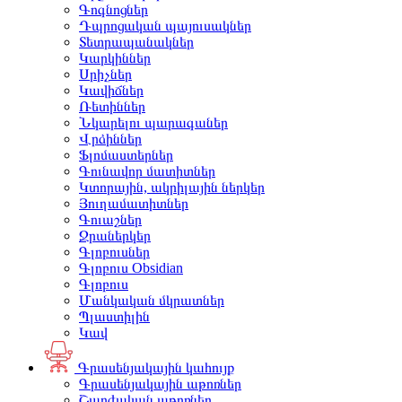
Գոգնոցներ
Դպրոցական պայուսակներ
Տետրապանակներ
Կարկիններ
Սրիչներ
Կավիճներ
Ռետիններ
Նկարելու պարագաներ
Վրձիններ
Ֆլոմաստերներ
Գունավոր մատիտներ
Կտորային, ակրիլային ներկեր
Յուղամատիտներ
Գուաշներ
Ջրաներկեր
Գլոբուսներ
Գլոբուս Obsidian
Գլոբուս
Մանկական մկրատներ
Պլաստիլին
Կավ
Գրասենյակային կահույք
Գրասենյակային աթոռներ
Շարժական աթոռներ