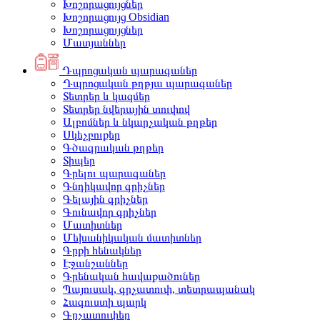
Խոշորացույցներ
Խոշորացույց Obsidian
Խոշորացույցներ
Մատյաններ
Դպրոցական պարագաներ
Դպրոցական թղթյա պարագաներ
Տետրեր և կազմեր
Տետրեր նվերային տուփով
Ալբոմներ և նկարչական թղթեր
Սկեչբուքեր
Գծագրական թղթեր
Տիպեր
Գրելու պարագաներ
Գնդիկավոր գրիչներ
Գելային գրիչներ
Գունավոր գրիչներ
Մատիտներ
Մեխանիկական մատիտներ
Գրքի հենակներ
Էջանշաններ
Գրենական հավաքածուներ
Պայուսակ, գրչատուփ, տետրապանակ
Հագուստի պարկ
Գրչատուփեր