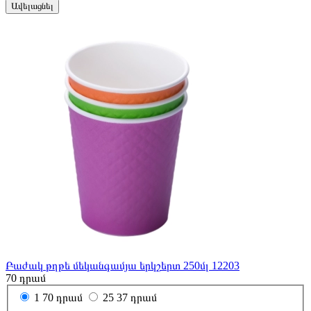
Ավելացնել
Բաժակ թղթե մեկանգամյա երկշերտ 250մլ 12203
70
դրամ
1
70 դրամ
25
37 դրամ