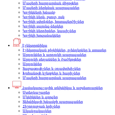
Մազերի հարդարման միջոցներ
Մազերի ներկման պարագաներ
Կոշիկների խնամք
Կոշիկի ներկ, քսուք, ոսկ
Կոշիկի սփրեյներ, հոտազերծիչներ
Կոշիկի սպունգ-ներկեր
Կոշիկի ներդիրներ, կապիչներ
Կոշիկի խոզանակներ
Էլեկտրոնիկա
Էլեկտրական թեյնիկներ, բլենդերներ և տոստեր
Արդուկներ և արդուկի պարագաներ
Արդուկի սեղաններ և ծածկոցներ
Արդուկներ
Տաքացուցիչներ և օդափոխիչներ
Խոհանոցի կշեռքներ և հարիչներ
Մազերի հարդարման պարագաներ
Համակարգչային տեխնիկա և աքսեսուարներ
Ստեղնաշարեր
Մկնիկներ և գորգեր
Տեխնիկայի խնամքի պարագաներ
Հիշողության կրիչներ
Ականջակալներ