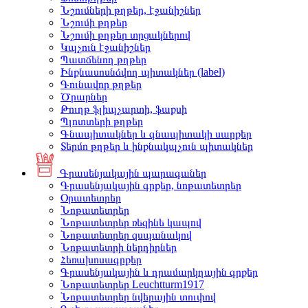
Նշումների թղթեր, էջանիշներ
Նշումի թղթեր
Նշումի թղթեր տրցակներով
Կպչուն էջանիշներ
Պատճենող թղթեր
Ինքնասոսնձվող պիտակներ (label)
Գունավոր թղթեր
Ծրարներ
Թուղթ ֆլիպչարտի, ֆաքսի
Պլոտտերի թղթեր
Գնապիտակներ և գնապիտակի սարքեր
Տերմո թղթեր և ինքնակպչուն պիտակներ
Գրասենյակային պարագաներ
Գրասենյակային գրքեր, նոթատետրեր
Օրատետրեր
Նոթատետրեր
Նոթատետրեր ռեզինե կապով
Նոթատետրեր զսպանակով
Նոթատետրի ներդիրներ
Հեռախոսագրքեր
Գրասենյակային և դրամարկղային գրքեր
Նոթատետրեր Leuchtturm1917
Նոթատետրեր նվերային տուփով