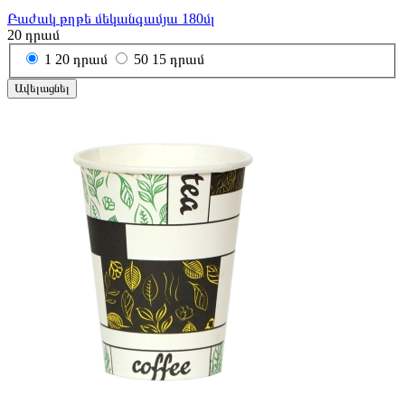
Բաժակ թղթե մեկանգամյա 180մլ
20
դրամ
1
20 դրամ
50
15 դրամ
Ավելացնել