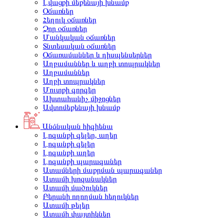
Լվացքի մեքենայի խնամք
Օճառներ
Հեղուկ օճառներ
Չոր օճառներ
Մանկական օճառներ
Տնտեսական օճառներ
Օճառամաններ և դիսպենսերներ
Աղբամաններ և աղբի տոպրակներ
Աղբամաններ
Աղբի տոպրակներ
Մուտքի գորգեր
Ախտահանիչ միջոցներ
Ավտոմեքենայի խնամք
Անձնական հիգիենա
Լոգանքի գելեր, աղեր
Լոգանքի գելեր
Լոգանքի աղեր
Լոգանքի պարագաներ
Ատամների մաքրման պարագաներ
Ատամի խոզանակներ
Ատամի մածուկներ
Բերանի ողողման հեղուկներ
Ատամի թելեր
Ատամի փայտիկներ