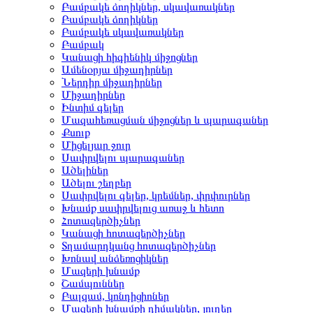
Բամբակե ձողիկներ, սկավառակներ
Բամբակե ձողիկներ
Բամբակե սկավառակներ
Բամբակ
Կանացի հիգիենիկ միջոցներ
Ամենօրյա միջադիրներ
Ներդիր միջադիրներ
Միջադիրներ
Ինտիմ գելեր
Մազահեռացման միջոցներ և պարագաներ
Քսուք
Միցելյար ջուր
Սափրվելու պարագաներ
Ածելիներ
Ածելու շեղբեր
Սափրվելու գելեր, կրեմներ, փրփուրներ
Խնամք սափրվելուց առաջ և հետո
Հոտազերծիչներ
Կանացի հոտազերծիչներ
Տղամարդկանց հոտազերծիչներ
Խոնավ անձեռոցիկներ
Մազերի խնամք
Շամպուններ
Բալզամ, կոնդիցիոներ
Մազերի խնամքի դիմակներ, յուղեր