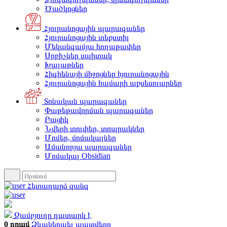
Ծածկոցներ
Հյուրանոցային պարագաներ
Հյուրանոցային տեքստիլ
Մեկանգամյա հողաթափեր
Սրբիչներ սպիտակ
Խալաթներ
Հիգիենայի միջոցներ հյուրանոցային
Հյուրանոցային համարի աքսեսուարներ
Տոնական պարագաներ
Փաթեթավորման պարագաներ
Բացիկ
Նվերի տուփեր, տոպրակներ
Մոմեր, մոմակալներ
Ամանորյա պարագաներ
Մոմակալ Obsidian
Հետադարձ զանգ
Զամբյուղը դատարկ է
0 դրամ
Ձևակերպել պատվերը